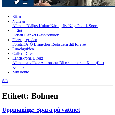
Ettan
Nyheter
Allmänt
Blåljus
Kultur
Näringsliv
Nöje
Politik
Sport
Insänt
Debatt
Planket
Gästkrönikor
Företagsguiden
Företag A-Ö
Branscher
Registrera ditt företag
Lunchguiden
Galleri Direkt
Landskrona Direkt
Allmänna villkor
Annonsera
Bli prenumerant
Kundtjänst
Kontakt
Mitt konto
Sök
Etikett:
Bolmen
Uppmaning: Spara på vattnet