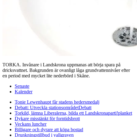
TORKA. Invånare i Landskrona uppmanas att börja spara på
dricksvattnet. Bakgrunden är ovanligt låga grundvattennivåer efter
en period med mycket lite nederbörd i Skåne.
Senaste
Kalender
Tonie Lewenhaupt får stadens hedersmedalj
Debatt: Utveckla stationsområdet
Debatt
Torkild, lämna Liberalerna, bilda ett Landskronaparti!
planket
Dykare misstänkt för forntidsbrott
Veckans luncher
Billigare och dyrare att köpa bostad
Drunkningstillbud i vallgraven