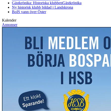
Gästkrönika: Historiska klubben
Gästkrönika
Ny historisk klubb bildad i Landskrona
BoIS vann över Öster
Kalender
Annonser