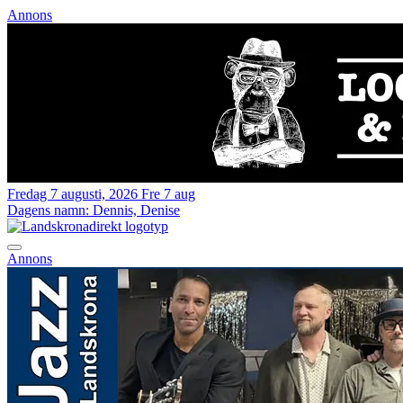
Annons
Fredag 7 augusti, 2026
Fre 7 aug
Dagens namn:
Dennis, Denise
Annons