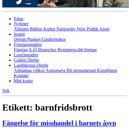
Ettan
Nyheter
Allmänt
Blåljus
Kultur
Näringsliv
Nöje
Politik
Sport
Insänt
Debatt
Planket
Gästkrönikor
Företagsguiden
Företag A-Ö
Branscher
Registrera ditt företag
Lunchguiden
Galleri Direkt
Landskrona Direkt
Allmänna villkor
Annonsera
Bli prenumerant
Kundtjänst
Kontakt
Mitt konto
Sök
Etikett:
barnfridsbrott
Fängelse för misshandel i barnets åsyn