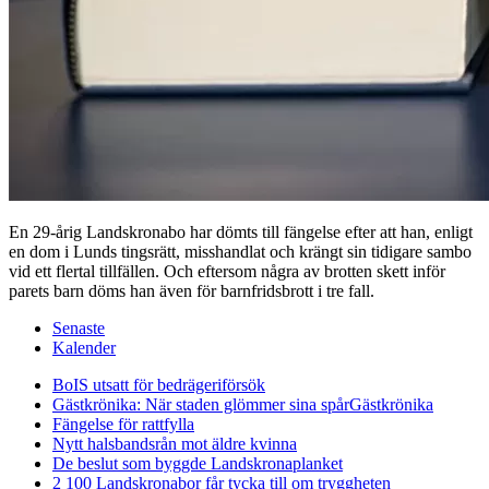
En 29-årig Landskronabo har dömts till fängelse efter att han, enligt
en dom i Lunds tingsrätt, misshandlat och krängt sin tidigare sambo
vid ett flertal tillfällen. Och eftersom några av brotten skett inför
parets barn döms han även för barnfridsbrott i tre fall.
Senaste
Kalender
BoIS utsatt för bedrägeriförsök
Gästkrönika: När staden glömmer sina spår
Gästkrönika
Fängelse för rattfylla
Nytt halsbandsrån mot äldre kvinna
De beslut som byggde Landskrona
planket
2 100 Landskronabor får tycka till om tryggheten