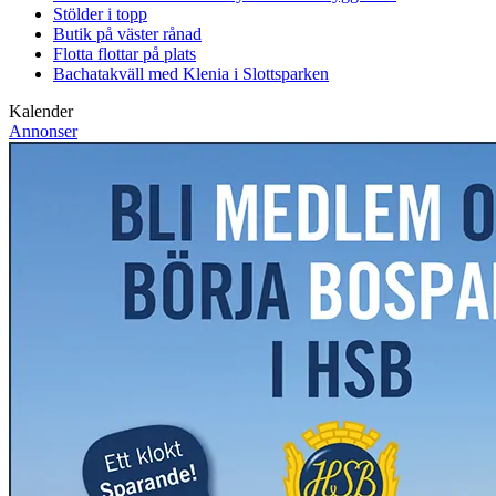
Stölder i topp
Butik på väster rånad
Flotta flottar på plats
Bachatakväll med Klenia i Slottsparken
Kalender
Annonser