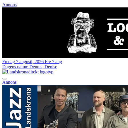
Annons
Fredag 7 augusti, 2026
Fre 7 aug
Dagens namn:
Dennis, Denise
Annons