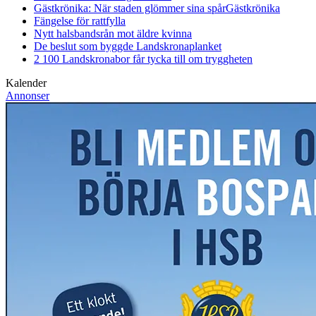
Gästkrönika: När staden glömmer sina spår
Gästkrönika
Fängelse för rattfylla
Nytt halsbandsrån mot äldre kvinna
De beslut som byggde Landskrona
planket
2 100 Landskronabor får tycka till om tryggheten
Kalender
Annonser