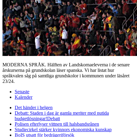
MODERNA SPRÅK. Hälften av Landskornaeleverna i de senare
årskurserna på grundskolan läser spanska. Vi har listat hur
språkvalen såg på samtliga grundskolor i kommunen under läsåret
23/24.
Senaste
Kalender
Det händer i helgen
Debatt: Staden i dag är gamla meriter med nutida
budgetlösningar!
Debatt
Polisen efterlyser vittnen till halsbandsrånen
Studiecirkel stärker kvinnors ekonomiska kunskap
BoIS utsatt för bedrägeriförsök