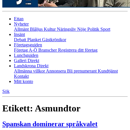
Ettan
Nyheter
Allmänt
Blåljus
Kultur
Näringsliv
Nöje
Politik
Sport
Insänt
Debatt
Planket
Gästkrönikor
Företagsguiden
Företag A-Ö
Branscher
Registrera ditt företag
Lunchguiden
Galleri Direkt
Landskrona Direkt
Allmänna villkor
Annonsera
Bli prenumerant
Kundtjänst
Kontakt
Mitt konto
Sök
Etikett:
Asmundtor
Spanskan dominerar språkvalet