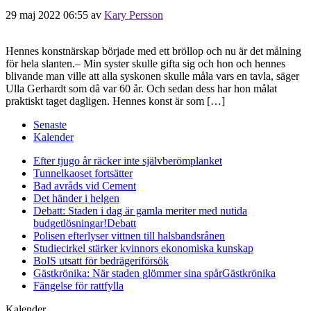
29 maj 2022 06:55
av
Kary Persson
Hennes konstnärskap började med ett bröllop och nu är det målning
för hela slanten.– Min syster skulle gifta sig och hon och hennes
blivande man ville att alla syskonen skulle måla vars en tavla, säger
Ulla Gerhardt som då var 60 år. Och sedan dess har hon målat
praktiskt taget dagligen. Hennes konst är som […]
Senaste
Kalender
Efter tjugo år räcker inte självberöm
planket
Tunnelkaoset fortsätter
Bad avråds vid Cement
Det händer i helgen
Debatt: Staden i dag är gamla meriter med nutida
budgetlösningar!
Debatt
Polisen efterlyser vittnen till halsbandsrånen
Studiecirkel stärker kvinnors ekonomiska kunskap
BoIS utsatt för bedrägeriförsök
Gästkrönika: När staden glömmer sina spår
Gästkrönika
Fängelse för rattfylla
Kalender