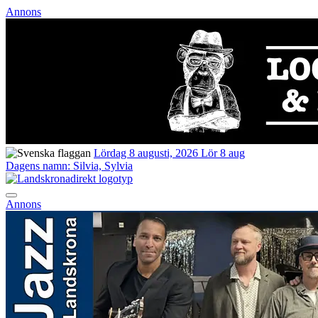
Annons
Lördag 8 augusti, 2026
Lör 8 aug
Dagens namn:
Silvia, Sylvia
Annons