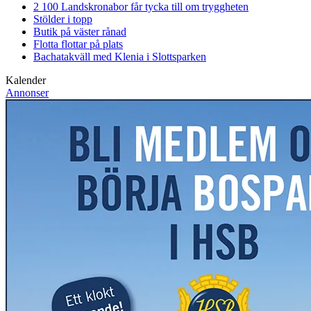
2 100 Landskronabor får tycka till om tryggheten
Stölder i topp
Butik på väster rånad
Flotta flottar på plats
Bachatakväll med Klenia i Slottsparken
Kalender
Annonser