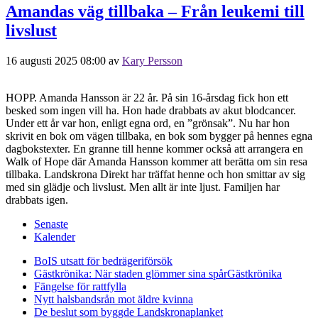
Amandas väg tillbaka – Från leukemi till
livslust
16 augusti 2025 08:00
av
Kary Persson
HOPP. Amanda Hansson är 22 år. På sin 16-årsdag fick hon ett
besked som ingen vill ha. Hon hade drabbats av akut blodcancer.
Under ett år var hon, enligt egna ord, en ”grönsak”. Nu har hon
skrivit en bok om vägen tillbaka, en bok som bygger på hennes egna
dagbokstexter. En granne till henne kommer också att arrangera en
Walk of Hope där Amanda Hansson kommer att berätta om sin resa
tillbaka. Landskrona Direkt har träffat henne och hon smittar av sig
med sin glädje och livslust. Men allt är inte ljust. Familjen har
drabbats igen.
Senaste
Kalender
BoIS utsatt för bedrägeriförsök
Gästkrönika: När staden glömmer sina spår
Gästkrönika
Fängelse för rattfylla
Nytt halsbandsrån mot äldre kvinna
De beslut som byggde Landskrona
planket