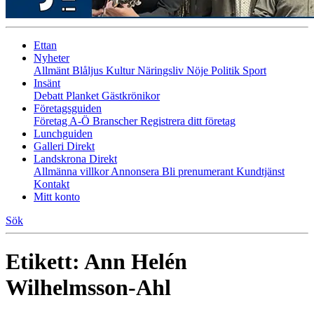
Ettan
Nyheter
Allmänt
Blåljus
Kultur
Näringsliv
Nöje
Politik
Sport
Insänt
Debatt
Planket
Gästkrönikor
Företagsguiden
Företag A-Ö
Branscher
Registrera ditt företag
Lunchguiden
Galleri Direkt
Landskrona Direkt
Allmänna villkor
Annonsera
Bli prenumerant
Kundtjänst
Kontakt
Mitt konto
Sök
Etikett:
Ann Helén
Wilhelmsson-Ahl