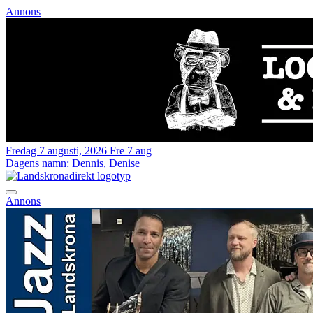
Annons
Fredag 7 augusti, 2026
Fre 7 aug
Dagens namn:
Dennis, Denise
Annons