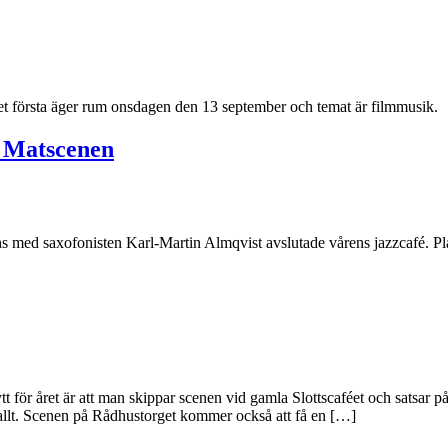
Det första äger rum onsdagen den 13 september och temat är filmmusik.
å Matscenen
ns med saxofonisten Karl-Martin Almqvist avslutade vårens jazzcafé. Pla
t för året är att man skippar scenen vid gamla Slottscaféet och satsar p
erallt. Scenen på Rådhustorget kommer också att få en […]