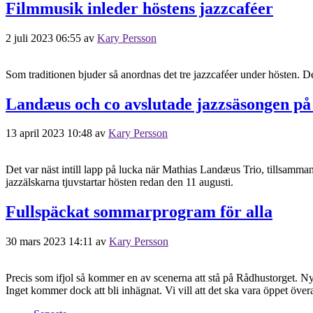
Filmmusik inleder höstens jazzcaféer
2 juli 2023 06:55
av
Kary Persson
Som traditionen bjuder så anordnas det tre jazzcaféer under hösten. 
Landæus och co avslutade jazzsäsongen p
13 april 2023 10:48
av
Kary Persson
Det var näst intill lapp på lucka när Mathias Landæus Trio, tillsamma
jazzälskarna tjuvstartar hösten redan den 11 augusti.
Fullspäckat sommarprogram för alla
30 mars 2023 14:11
av
Kary Persson
Precis som ifjol så kommer en av scenerna att stå på Rådhustorget. Nyt
Inget kommer dock att bli inhägnat. Vi vill att det ska vara öppet öv