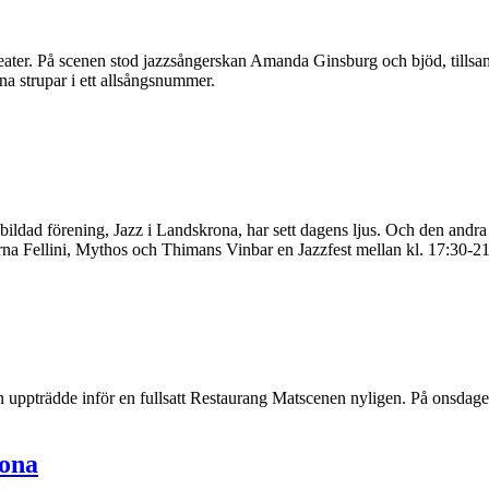
er. På scenen stod jazzsångerskan Amanda Ginsburg och bjöd, tillsam
na strupar i ett allsångsnummer.
 nybildad förening, Jazz i Landskrona, har sett dagens ljus. Och den andr
na Fellini, Mythos och Thimans Vinbar en Jazzfest mellan kl. 17:30-2
n uppträdde inför en fullsatt Restaurang Matscenen nyligen. På onsdagen f
rona