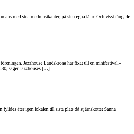
mans med sina medmusikanter, på sina egna låtar. Och visst fångade
a föreningen, Jazzhouse Landskrona har fixat till en minifestival.–
1:30, säger Jazzhouses […]
ylldes åter igen lokalen till sista plats då stjärnskottet Sanna