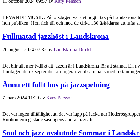
11 oktober 2024 09:57
av
Kary Persson
LEVANDE MUSIK. På torsdagen var det högt i tak på Landskrona teat
hon publiken. Hon fick till och med de cirka 130 åskådarna att lufta si
Fullmatad jazzhöst i Landskrona
26 augusti 2024 07:32
av
Landskrona Direkt
Det blir allt mer tydligt att jazzen är i Landskrona för att stanna. En
Lördagen den 7 september arrangerar vi tillsammans med restauranger
Ännu ett fullt hus på jazzspelning
7 mars 2024 11:29
av
Kary Persson
Det var ingen tillfällighet att det var lapp på lucka när Hederosgruppe
Ruohoniemi gästade säsongens andra jazzcafé.
Soul och jazz avslutade Sommar i Landsk