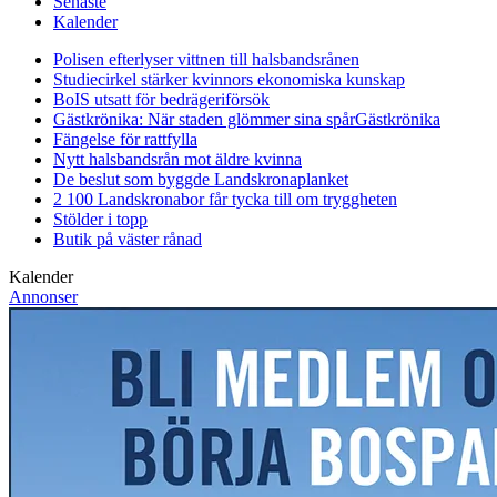
Senaste
Kalender
Polisen efterlyser vittnen till halsbandsrånen
Studiecirkel stärker kvinnors ekonomiska kunskap
BoIS utsatt för bedrägeriförsök
Gästkrönika: När staden glömmer sina spår
Gästkrönika
Fängelse för rattfylla
Nytt halsbandsrån mot äldre kvinna
De beslut som byggde Landskrona
planket
2 100 Landskronabor får tycka till om tryggheten
Stölder i topp
Butik på väster rånad
Kalender
Annonser