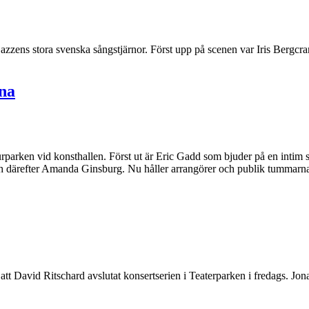
zzens stora svenska sångstjärnor. Först upp på scenen var Iris Bergc
na
urparken vid konsthallen. Först ut är Eric Gadd som bjuder på en intim 
 och därefter Amanda Ginsburg. Nu håller arrangörer och publik tummarna 
r att David Ritschard avslutat konsertserien i Teaterparken i fredags.