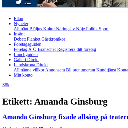
Ettan
Nyheter
Allmänt
Blåljus
Kultur
Näringsliv
Nöje
Politik
Sport
Insänt
Debatt
Planket
Gästkrönikor
Företagsguiden
Företag A-Ö
Branscher
Registrera ditt företag
Lunchguiden
Galleri Direkt
Landskrona Direkt
Allmänna villkor
Annonsera
Bli prenumerant
Kundtjänst
Konta
Mitt konto
Sök
Etikett:
Amanda Ginsburg
Amanda Ginsburg fixade allsång på teater