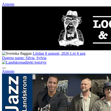
Annons
Lördag 8 augusti, 2026
Lör 8 aug
Dagens namn:
Silvia, Sylvia
Annons