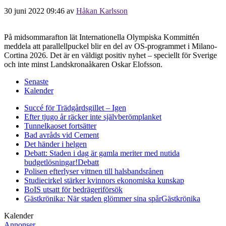
30 juni 2022 09:46
av
Håkan Karlsson
På midsommarafton lät Internationella Olympiska Kommittén
meddela att parallellpuckel blir en del av OS-programmet i Milano-
Cortina 2026. Det är en väldigt positiv nyhet – speciellt för Sverige
och inte minst Landskronaåkaren Oskar Elofsson.
Senaste
Kalender
Succé för Trädgårdsgillet – Igen
Efter tjugo år räcker inte självberöm
planket
Tunnelkaoset fortsätter
Bad avråds vid Cement
Det händer i helgen
Debatt: Staden i dag är gamla meriter med nutida
budgetlösningar!
Debatt
Polisen efterlyser vittnen till halsbandsrånen
Studiecirkel stärker kvinnors ekonomiska kunskap
BoIS utsatt för bedrägeriförsök
Gästkrönika: När staden glömmer sina spår
Gästkrönika
Kalender
Annonser