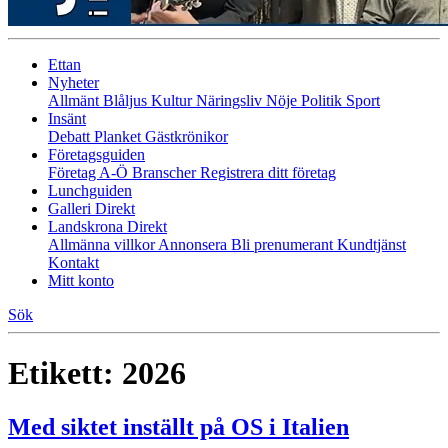
Ettan
Nyheter
Allmänt
Blåljus
Kultur
Näringsliv
Nöje
Politik
Sport
Insänt
Debatt
Planket
Gästkrönikor
Företagsguiden
Företag A-Ö
Branscher
Registrera ditt företag
Lunchguiden
Galleri Direkt
Landskrona Direkt
Allmänna villkor
Annonsera
Bli prenumerant
Kundtjänst
Kontakt
Mitt konto
Sök
Etikett:
2026
Med siktet inställt på OS i Italien