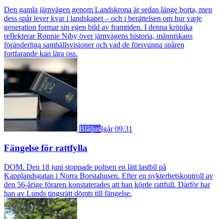
Den gamla järnvägen genom Landskrona är sedan länge borta, men
dess spår lever kvar i landskapet – och i berättelsen om hur varje
generation formar sin egen bild av framtiden. I denna krönika
reflekterar Ronnie Niby över järnvägens historia, människans
föränderliga samhällsvisioner och vad de försvunna spåren
fortfarande kan lära oss.
Blåljus
Igår 09:31
Fängelse för rattfylla
DOM. Den 18 juni stoppade polisen en lätt lastbil på
Kapplandsgatan i Norra Borstahusen. Efter en nykterhetskontroll av
den 56-årige föraren konstaterades att han körde rattfull. Därför har
han av Lunds tingsrätt dömts till fängelse.