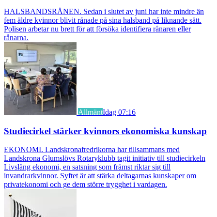
HALSBANDSRÅNEN. Sedan i slutet av juni har inte mindre än
fem äldre kvinnor blivit rånade på sina halsband på liknande sätt.
Polisen arbetar nu brett för att försöka identifiera rånaren eller
rånarna.
Allmänt
Idag 07:16
Studiecirkel stärker kvinnors ekonomiska kunskap
EKONOMI. Landskronafredrikorna har tillsammans med
Landskrona Glumslövs Rotaryklubb tagit initiativ till studiecirkeln
Livslång ekonomi, en satsning som främst riktar sig till
invandrarkvinnor. Syftet är att stärka deltagarnas kunskaper om
privatekonomi och ge dem större trygghet i vardagen.