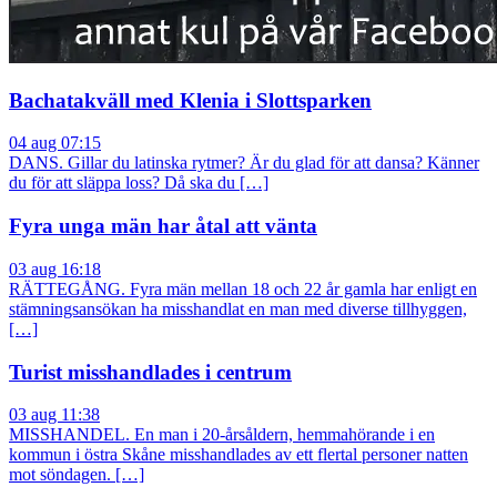
Bachatakväll med Klenia i Slottsparken
04 aug 07:15
DANS. Gillar du latinska rytmer? Är du glad för att dansa? Känner
du för att släppa loss? Då ska du […]
Fyra unga män har åtal att vänta
03 aug 16:18
RÄTTEGÅNG. Fyra män mellan 18 och 22 år gamla har enligt en
stämningsansökan ha misshandlat en man med diverse tillhyggen,
[…]
Turist misshandlades i centrum
03 aug 11:38
MISSHANDEL. En man i 20-årsåldern, hemmahörande i en
kommun i östra Skåne misshandlades av ett flertal personer natten
mot söndagen. […]