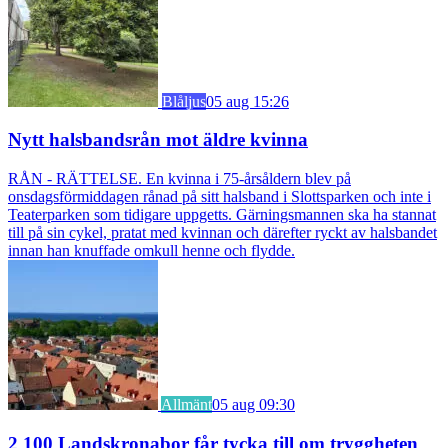
Blåljus
05 aug 15:26
Nytt halsbandsrån mot äldre kvinna
RÅN - RÄTTELSE. En kvinna i 75-årsåldern blev på
onsdagsförmiddagen rånad på sitt halsband i Slottsparken och inte i
Teaterparken som tidigare uppgetts. Gärningsmannen ska ha stannat
till på sin cykel, pratat med kvinnan och därefter ryckt av halsbandet
innan han knuffade omkull henne och flydde.
Allmänt
05 aug 09:30
2 100 Landskronabor får tycka till om tryggheten