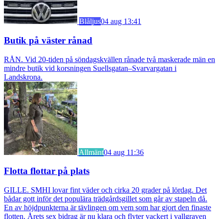
Blåljus
04 aug 13:41
Butik på väster rånad
RÅN. Vid 20-tiden på söndagskvällen rånade två maskerade män en
mindre butik vid korsningen Suellsgatan–Svarvargatan i
Landskrona.
Allmänt
04 aug 11:36
Flotta flottar på plats
GILLE. SMHI lovar fint väder och cirka 20 grader på lördag. Det
bådar gott inför det populära trädgårdsgillet som går av stapeln då.
En av höjdpunkterna är tävlingen om vem som har gjort den finaste
flotten. Årets sex bidrag är nu klara och flyter vackert i vallgraven