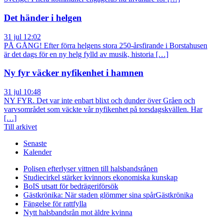
Det händer i helgen
31 jul 12:02
PÅ GÅNG! Efter förra helgens stora 250-årsfirande i Borstahusen
är det dags för en ny helg fylld av musik, historia […]
Ny fyr väcker nyfikenhet i hamnen
31 jul 10:48
NY FYR. Det var inte enbart blixt och dunder över Gråen och
varvsområdet som väckte vår nyfikenhet på torsdagskvällen. Har
[…]
Till arkivet
Senaste
Kalender
Polisen efterlyser vittnen till halsbandsrånen
Studiecirkel stärker kvinnors ekonomiska kunskap
BoIS utsatt för bedrägeriförsök
Gästkrönika: När staden glömmer sina spår
Gästkrönika
Fängelse för rattfylla
Nytt halsbandsrån mot äldre kvinna