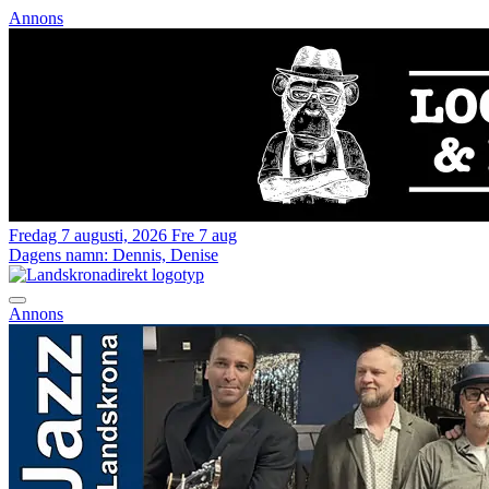
Annons
Fredag 7 augusti, 2026
Fre 7 aug
Dagens namn:
Dennis, Denise
Annons