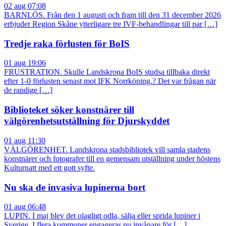
02 aug 07:08
BARNLÖS. Från den 1 augusti och fram till den 31 december 2026
erbjuder Region Skåne ytterligare tre IVF-behandlingar till par […]
Tredje raka förlusten för BoIS
01 aug 19:06
FRUSTRATION. Skulle Landskrona BoIS studsa tillbaka direkt
efter 1-0 förlusten senast mot IFK Norrköping.? Det var frågan när
de randige […]
Biblioteket söker konstnärer till
välgörenhetsutställning för Djurskyddet
01 aug 11:30
VÄLGÖRENHET. Landskrona stadsbibliotek vill samla stadens
konstnärer och fotografer till en gemensam utställning under höstens
Kulturnatt med ett gott syfte.
Nu ska de invasiva lupinerna bort
01 aug 06:48
LUPIN. I maj blev det olagligt odla, sälja eller sprida lupiner i
Sverige. I flera kommuner engageras nu invånare för […]