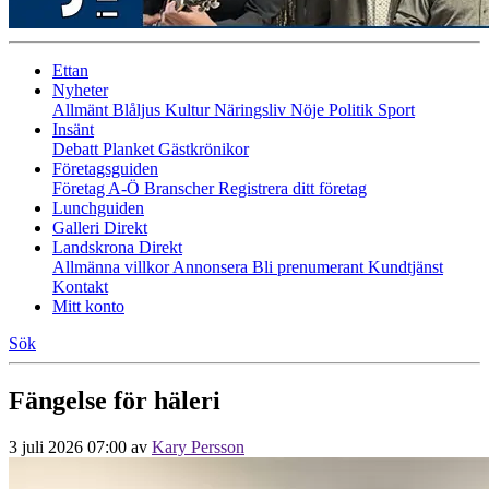
Ettan
Nyheter
Allmänt
Blåljus
Kultur
Näringsliv
Nöje
Politik
Sport
Insänt
Debatt
Planket
Gästkrönikor
Företagsguiden
Företag A-Ö
Branscher
Registrera ditt företag
Lunchguiden
Galleri Direkt
Landskrona Direkt
Allmänna villkor
Annonsera
Bli prenumerant
Kundtjänst
Kontakt
Mitt konto
Sök
Fängelse för häleri
3 juli 2026 07:00
av
Kary Persson