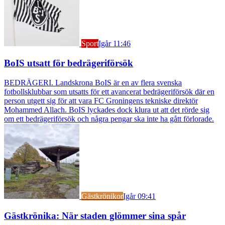
Sport
Igår 11:46
BoIS utsatt för bedrägeriförsök
BEDRÄGERI. Landskrona BoIS är en av flera svenska
fotbollsklubbar som utsatts för ett avancerat bedrägeriförsök där en
person utgett sig för att vara FC Groningens tekniske direktör
Mohammed Allach. BoIS lyckades dock klura ut att det rörde sig
om ett bedrägeriförsök och några pengar ska inte ha gått förlorade.
Gästkrönikor
Igår 09:41
Gästkrönika: När staden glömmer sina spår