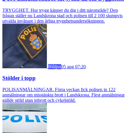
TRYGGHET. Hur trygg känner du dig i ditt närområde? Den
frågan ställer nu Landskrona stad och polisen till 2 100 slumpvis
utvalda invånare i den årliga trygghetsundersökningen.
Blåljus
05 aug 07:20
Stölder i topp
POLISANMÄLNINGAR. Förra veckan fick polisen in 122
anmälningar om misstänkta brott i Landskrona. Flest anmälningar
gällde stöld utan inbrott och cykelstöld.