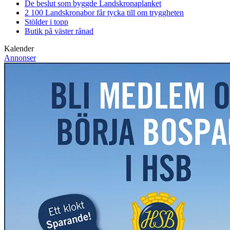
De beslut som byggde Landskrona
planket
2 100 Landskronabor får tycka till om tryggheten
Stölder i topp
Butik på väster rånad
Kalender
Annonser