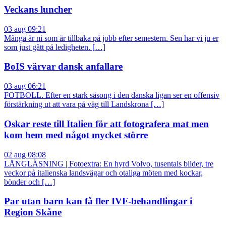
Veckans luncher
03 aug 09:21
Många är ni som är tillbaka på jobb efter semestern. Sen har vi ju er
som just gått på ledigheten. […]
BoIS värvar dansk anfallare
03 aug 06:21
FOTBOLL. Efter en stark säsong i den danska ligan ser en offensiv
förstärkning ut att vara på väg till Landskrona […]
Oskar reste till Italien för att fotografera mat men
kom hem med något mycket större
02 aug 08:08
LÅNGLÄSNING | Fotoextra: En hyrd Volvo, tusentals bilder, tre
veckor på italienska landsvägar och otaliga möten med kockar,
bönder och […]
Par utan barn kan få fler IVF-behandlingar i
Region Skåne