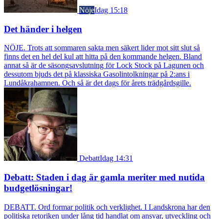
Nöje
Idag 15:18
Det händer i helgen
NÖJE. Trots att sommaren sakta men säkert lider mot sitt slut så
finns det en hel del kul att hitta på den kommande helgen. Bland
annat så är de säsongsavslutning för Lock Stock på Lagunen och
dessutom bjuds det på klassiska Gasolintolkningar på 2:ans i
Lundåkrahamnen. Och så är det dags för årets trädgårdsgille.
Debatt
Idag 14:31
Debatt: Staden i dag är gamla meriter med nutida
budgetlösningar!
DEBATT. Ord formar politik och verklighet. I Landskrona har den
politiska retoriken under lång tid handlat om ansvar, utveckling och