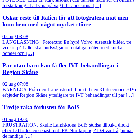
förstärkning ut att vara på väg till Landskrona […]
Oskar reste till Italien för att fotografera mat men
kom hem med något mycket större
02 aug 08:08
LÅNGLÄSNING | Fotoextra: En hyrd Volvo, tusentals bilder, tre
veckor på italienska landsvägar och otaliga möten med kockar,
bönder och […]
Par utan barn kan få fler IVF-behandlingar i
Region Skåne
02 aug 07:08
BARNLÖS. Från den 1 augusti och fram till den 31 december 2026
erbjuder Region Skåne ytterligare tre IVF-behandlingar till par […]
Tredje raka förlusten för BoIS
01 aug 19:06
FRUSTRATION. Skulle Landskrona BoIS studsa tillbaka direkt
efter 1-0 förlusten senast mot IFK Norrköping.? Det var frågan när
de randige […]