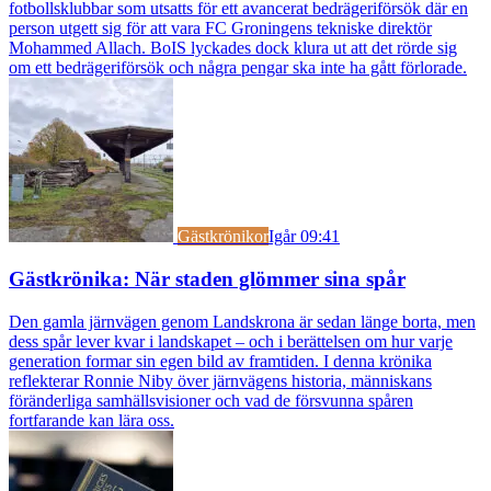
fotbollsklubbar som utsatts för ett avancerat bedrägeriförsök där en
person utgett sig för att vara FC Groningens tekniske direktör
Mohammed Allach. BoIS lyckades dock klura ut att det rörde sig
om ett bedrägeriförsök och några pengar ska inte ha gått förlorade.
Gästkrönikor
Igår 09:41
Gästkrönika: När staden glömmer sina spår
Den gamla järnvägen genom Landskrona är sedan länge borta, men
dess spår lever kvar i landskapet – och i berättelsen om hur varje
generation formar sin egen bild av framtiden. I denna krönika
reflekterar Ronnie Niby över järnvägens historia, människans
föränderliga samhällsvisioner och vad de försvunna spåren
fortfarande kan lära oss.