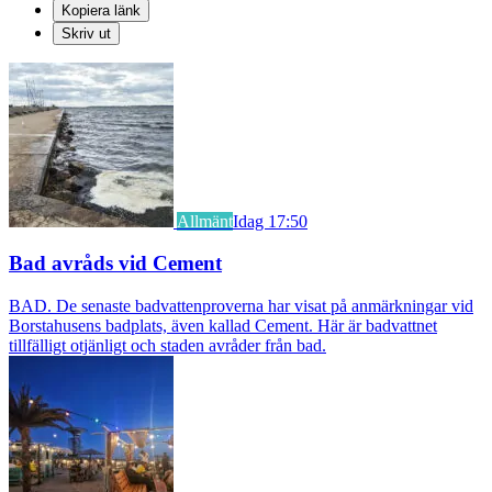
Kopiera länk
Skriv ut
Allmänt
Idag 17:50
Bad avråds vid Cement
BAD. De senaste badvattenproverna har visat på anmärkningar vid
Borstahusens badplats, även kallad Cement. Här är badvattnet
tillfälligt otjänligt och staden avråder från bad.