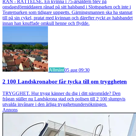
RÅN - RÄTTELSE. En kvinna i 75-årsåldern blev på
onsdagsförmiddagen rånad på sitt halsband i Slottsparken och inte i
Teaterparken som tidigare uppgetts. Gärningsmannen ska ha stannat
till på sin cykel, pratat med kvinnan och därefter ryckt av halsbandet
innan han knuffade omkull henne och flydde.
Allmänt
05 aug 09:30
2 100 Landskronabor får tycka till om tryggheten
TRYGGHET. Hur trygg känner du dig i ditt närområde? Den
frågan ställer nu Landskrona stad och polisen till 2 100 slumpvis
utvalda invånare i den årliga trygghetsundersökningen.
Annons