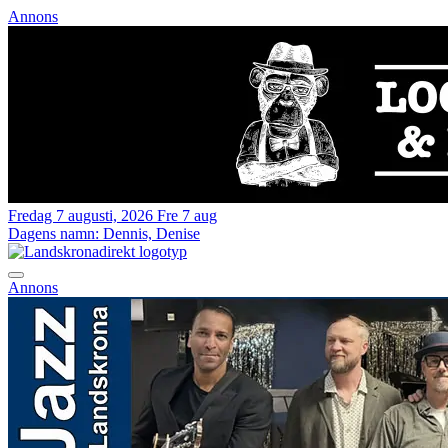
Annons
Fredag 7 augusti, 2026
Fre 7 aug
Dagens namn:
Dennis, Denise
Annons