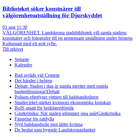
Biblioteket söker konstnärer till
välgörenhetsutställning för Djurskyddet
01 aug 11:30
VÄLGÖRENHET. Landskrona stadsbibliotek vill samla stadens
konstnärer och fotografer till en gemensam utställning under höstens
Kulturnatt med ett gott syfte.
Till arkivet
Senaste
Kalender
Bad avråds vid Cement
Det händer i helgen
Debatt: Staden i dag är gamla meriter med nutida
budgetlösningar!
Debatt
Polisen efterlyser vittnen till halsbandsrånen
Studiecirkel stärker kvinnors ekonomiska kunskap
BoIS utsatt för bedrägeriförsök
Gästkrönika: När staden glömmer sina spår
Gästkrönika
Fängelse för rattfylla
Nytt halsbandsrån mot äldre kvinna
De beslut som byggde Landskrona
planket