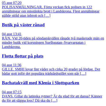
05 aug 07:20
POLISANMÄLNINGAR. Förra veckan fick polisen in 122
anmälningar om misstänkta brott i Landskrona. Flest anmälningar
gällde stöld utan inbrott och […]
Butik på väster rånad
04 aug 13:41
RÅN. Vid 20-tiden på söndagskvällen rånade två maskerade män en
mindre butik vid korsningen Suellsgatan–Svarvargatan i
Landskrona.
Flotta flottar på plats
04 aug 11:36
GILLE. SMHI lovar fint väder och cirka 20 grader på lördag. Det
bådar gott inför det populära trädgårdsgillet som går […]
Bachatakväll med Klenia i Slottsparken
04 aug 07:15
DANS. Gillar du latinska rytmer? Är du glad för att dansa? Känner
du för att släppa loss? Då ska du […]