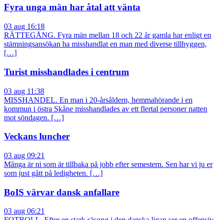
Fyra unga män har åtal att vänta
03 aug 16:18
RÄTTEGÅNG. Fyra män mellan 18 och 22 år gamla har enligt en
stämningsansökan ha misshandlat en man med diverse tillhyggen,
[…]
Turist misshandlades i centrum
03 aug 11:38
MISSHANDEL. En man i 20-årsåldern, hemmahörande i en
kommun i östra Skåne misshandlades av ett flertal personer natten
mot söndagen. […]
Veckans luncher
03 aug 09:21
Många är ni som är tillbaka på jobb efter semestern. Sen har vi ju er
som just gått på ledigheten. […]
BoIS värvar dansk anfallare
03 aug 06:21
FOTBOLL. Efter en stark säsong i den danska ligan ser en offensiv