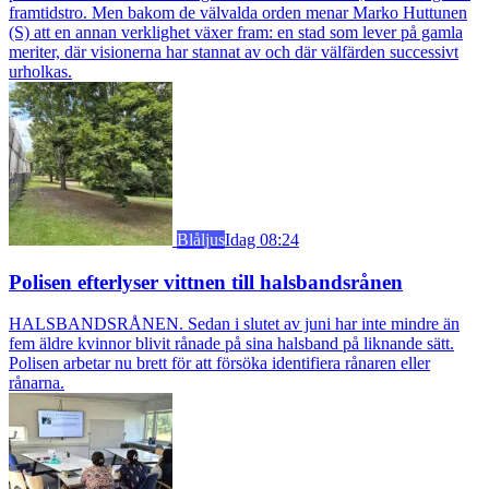
framtidstro. Men bakom de välvalda orden menar Marko Huttunen
(S) att en annan verklighet växer fram: en stad som lever på gamla
meriter, där visionerna har stannat av och där välfärden successivt
urholkas.
Blåljus
Idag 08:24
Polisen efterlyser vittnen till halsbandsrånen
HALSBANDSRÅNEN. Sedan i slutet av juni har inte mindre än
fem äldre kvinnor blivit rånade på sina halsband på liknande sätt.
Polisen arbetar nu brett för att försöka identifiera rånaren eller
rånarna.