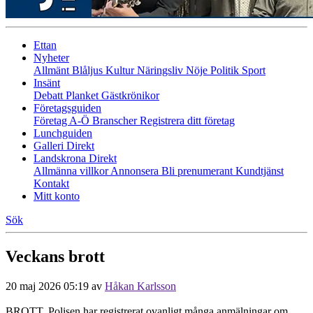
Ettan
Nyheter
Allmänt
Blåljus
Kultur
Näringsliv
Nöje
Politik
Sport
Insänt
Debatt
Planket
Gästkrönikor
Företagsguiden
Företag A-Ö
Branscher
Registrera ditt företag
Lunchguiden
Galleri Direkt
Landskrona Direkt
Allmänna villkor
Annonsera
Bli prenumerant
Kundtjänst
Kontakt
Mitt konto
Sök
Veckans brott
20 maj 2026 05:19
av
Håkan Karlsson
BROTT. Polisen har registrerat ovanligt många anmälningar om