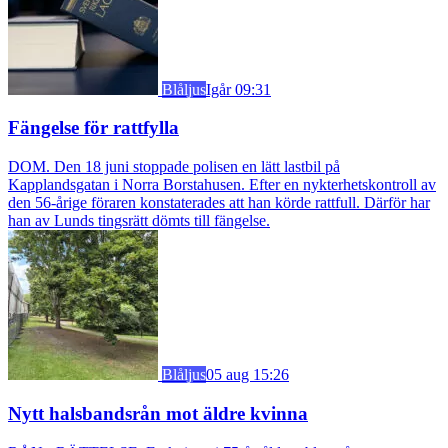
Blåljus
Igår 09:31
Fängelse för rattfylla
DOM. Den 18 juni stoppade polisen en lätt lastbil på
Kapplandsgatan i Norra Borstahusen. Efter en nykterhetskontroll av
den 56-årige föraren konstaterades att han körde rattfull. Därför har
han av Lunds tingsrätt dömts till fängelse.
Blåljus
05 aug 15:26
Nytt halsbandsrån mot äldre kvinna