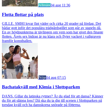
Allmänt
04 aug 11:36
Flotta flottar på plats
GILLE. SMHI lovar fint väder och cirka 20 grader på lördag. Det
bådar gott inför det populära trädgårdsgillet som går av stapeln då.
En av höjdpunkterna är tävlingen om vem som har gjort den finaste
flotten. Årets sex bidrag är nu klara och flyter vackert i vallgraven
framför konsthallen.
Nöje
04 aug 07:15
Bachatakväll med Klenia i Slottsparken
DANS. Gillar du latinska rytmer? Är du glad för att dansa? Känner
du för att släppa loss? Då ska du ta dig till scenen i Slottsparken på
torsdag kväll och ha dansskorna snörade på fötterna.