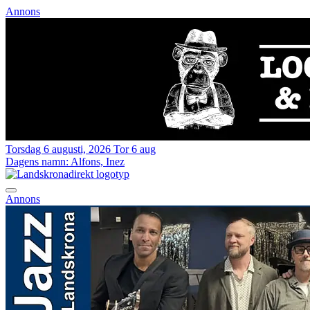
Annons
Torsdag 6 augusti, 2026
Tor 6 aug
Dagens namn:
Alfons, Inez
Annons