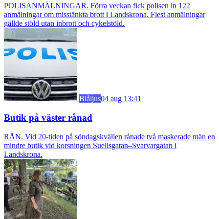
POLISANMÄLNINGAR. Förra veckan fick polisen in 122
anmälningar om misstänkta brott i Landskrona. Flest anmälningar
gällde stöld utan inbrott och cykelstöld.
Blåljus
04 aug 13:41
Butik på väster rånad
RÅN. Vid 20-tiden på söndagskvällen rånade två maskerade män en
mindre butik vid korsningen Suellsgatan–Svarvargatan i
Landskrona.