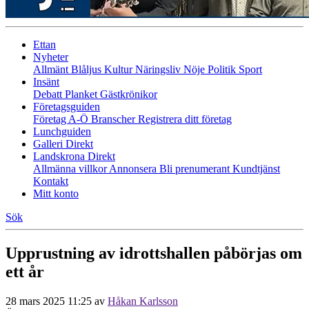
Ettan
Nyheter
Allmänt
Blåljus
Kultur
Näringsliv
Nöje
Politik
Sport
Insänt
Debatt
Planket
Gästkrönikor
Företagsguiden
Företag A-Ö
Branscher
Registrera ditt företag
Lunchguiden
Galleri Direkt
Landskrona Direkt
Allmänna villkor
Annonsera
Bli prenumerant
Kundtjänst
Kontakt
Mitt konto
Sök
Upprustning av idrottshallen påbörjas om
ett år
28 mars 2025 11:25
av
Håkan Karlsson