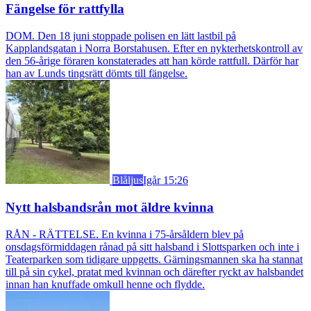
Fängelse för rattfylla
DOM. Den 18 juni stoppade polisen en lätt lastbil på
Kapplandsgatan i Norra Borstahusen. Efter en nykterhetskontroll av
den 56-årige föraren konstaterades att han körde rattfull. Därför har
han av Lunds tingsrätt dömts till fängelse.
Blåljus
Igår 15:26
Nytt halsbandsrån mot äldre kvinna
RÅN - RÄTTELSE. En kvinna i 75-årsåldern blev på
onsdagsförmiddagen rånad på sitt halsband i Slottsparken och inte i
Teaterparken som tidigare uppgetts. Gärningsmannen ska ha stannat
till på sin cykel, pratat med kvinnan och därefter ryckt av halsbandet
innan han knuffade omkull henne och flydde.