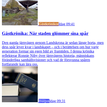
Gästkrönikor
Idag 09:41
Gästkrönika: När staden glömmer sina spår
Den gamla järnvägen genom Landskrona är sedan länge borta, men
dess spår lever kvar i landskapet – och i berättelsen om hur varje
generation formar sin egen bild av framtiden. I denna krönika
reflekterar Ronnie Niby över järnvägens historia, människans
föränderliga samhällsvisioner och vad de försvunna spåren
fortfarande kan lära oss.
Blåljus
Idag 09:31