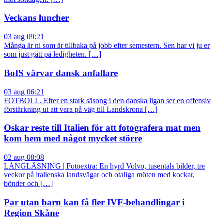
Veckans luncher
03 aug 09:21
Många är ni som är tillbaka på jobb efter semestern. Sen har vi ju er
som just gått på ledigheten. […]
BoIS värvar dansk anfallare
03 aug 06:21
FOTBOLL. Efter en stark säsong i den danska ligan ser en offensiv
förstärkning ut att vara på väg till Landskrona […]
Oskar reste till Italien för att fotografera mat men
kom hem med något mycket större
02 aug 08:08
LÅNGLÄSNING | Fotoextra: En hyrd Volvo, tusentals bilder, tre
veckor på italienska landsvägar och otaliga möten med kockar,
bönder och […]
Par utan barn kan få fler IVF-behandlingar i
Region Skåne