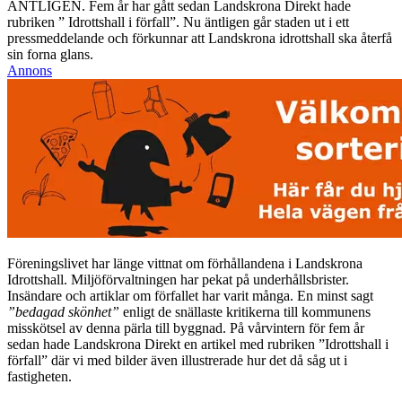
ÄNTLIGEN. Fem år har gått sedan Landskrona Direkt hade
rubriken ” Idrottshall i förfall”. Nu äntligen går staden ut i ett
pressmeddelande och förkunnar att Landskrona idrottshall ska återfå
sin forna glans.
Annons
Föreningslivet har länge vittnat om förhållandena i Landskrona
Idrottshall. Miljöförvaltningen har pekat på underhållsbrister.
Insändare och artiklar om förfallet har varit många. En minst sagt
”bedagad skönhet”
enligt de snällaste kritikerna till kommunens
misskötsel av denna pärla till byggnad. På vårvintern för fem år
sedan hade Landskrona Direkt en artikel med rubriken ”Idrottshall i
förfall” där vi med bilder även illustrerade hur det då såg ut i
fastigheten.