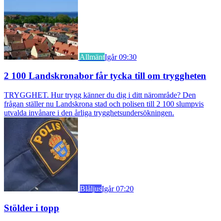
Allmänt
Igår 09:30
2 100 Landskronabor får tycka till om tryggheten
TRYGGHET. Hur trygg känner du dig i ditt närområde? Den
frågan ställer nu Landskrona stad och polisen till 2 100 slumpvis
utvalda invånare i den årliga trygghetsundersökningen.
Blåljus
Igår 07:20
Stölder i topp