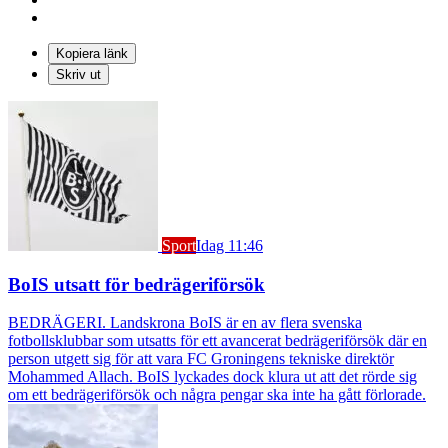
Kopiera länk
Skriv ut
Sport
Idag 11:46
BoIS utsatt för bedrägeriförsök
BEDRÄGERI. Landskrona BoIS är en av flera svenska
fotbollsklubbar som utsatts för ett avancerat bedrägeriförsök där en
person utgett sig för att vara FC Groningens tekniske direktör
Mohammed Allach. BoIS lyckades dock klura ut att det rörde sig
om ett bedrägeriförsök och några pengar ska inte ha gått förlorade.