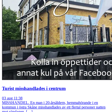
Turist misshandlades i centrum
03 aug 11:38
MISSHANDEL. En man i 20-årsåldern, hemmahörande i en
kommun i östra Skåne misshandlades av ett flertal personer natten
mot söndagen. […]