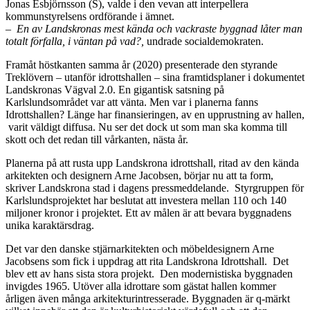
Jonas Esbjörnsson (S), valde i den vevan att interpellera
kommunstyrelsens ordförande i ämnet.
–
En av Landskronas mest kända och vackraste byggnad låter man
totalt förfalla, i väntan på vad?,
undrade socialdemokraten.
Framåt höstkanten samma år (2020) presenterade den styrande
Treklövern – utanför idrottshallen – sina framtidsplaner i dokumentet
Landskronas Vägval 2.0. En gigantisk satsning på
Karlslundsområdet var att vänta. Men var i planerna fanns
Idrottshallen? Länge har finansieringen, av en upprustning av hallen,
varit väldigt diffusa. Nu ser det dock ut som man ska komma till
skott och det redan till vårkanten, nästa år.
Planerna på att rusta upp Landskrona idrottshall, ritad av den kända
arkitekten och designern Arne Jacobsen, börjar nu att ta form,
skriver Landskrona stad i dagens pressmeddelande. Styrgruppen för
Karlslundsprojektet har beslutat att investera mellan 110 och 140
miljoner kronor i projektet. Ett av målen är att bevara byggnadens
unika karaktärsdrag.
Det var den danske stjärnarkitekten och möbeldesignern Arne
Jacobsens som fick i uppdrag att rita Landskrona Idrottshall. Det
blev ett av hans sista stora projekt. Den modernistiska byggnaden
invigdes 1965. Utöver alla idrottare som gästat hallen kommer
årligen även många arkitekturintresserade. Byggnaden är q-märkt