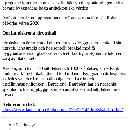
I projektet kommer man ta särskild hänsyn till q-märkningen och att
bevara byggnadens höga arkitektoniska värden.
Ambitionen är att upprustningen av Landskrona idrottshall ska
påbörjas våren 2026.
Om Landskrona idrottshall
Idrottshallen är en renodlad modernistisk byggnad och enkel i sitt
uttryck, långsträckt och horisontellt präglad med få
byggnadsmaterial; glasfasader och ett kraftigt utskjutande tak med
sarg av plåtkassetter.
Arenan, som har 1100 sittplatser och 1000 ståplatser, är nedsänkt
under mark med lokaler även i källarplanet. Byggnaden är inspirerad
av Mies van der Rohes nationalgalleri i Berlin och
utställningspaviljongen i Barcelona. Entréplan har en nedsänkt
spelplan och är uppbyggd som en amfiteater med sittplatser i nio
nivåer.
Relaterad nyhet:
https://www.landskronadirekt.com/2020/02/14/idrottshall-i-forfall/
Dela inlägg