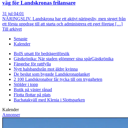
väg för Landskronas frilansare
31 jul 04:01
NÄRINGSLIV. Landskrona har ett aktivt näringsliv, men steget från
ett första uppdrag till att starta och administrera ett eget företag […]
Till arkivet
Senaste
Kalender
BoIS utsatt för bedrägeriförsök
Gästkrönika: När staden glömmer sina spår
Gästkrönika
Fängelse för rattfylla
Nytt halsbandsrån mot äldre kvinna
De beslut som byggde Landskrona
planket
2 100 Landskronabor får tycka till om tryggheten
Stölder i topp
Butik på väster rånad
Flotta flottar på plats
Bachatakväll med Klenia i Slottsparken
Kalender
Annonser