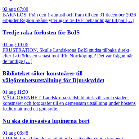
02 aug 07:08
BARNLÖS. Från den 1 augusti och fram till den 31 december 2026
erbjuder Region Skåne ytterligare tre IVF-behandlingar till par […]
Tredje raka förlusten för BoIS
01 aug 19:06
FRUSTRATION. Skulle Landskrona BoIS studsa tillbaka direkt
efter 1-0 förlusten senast mot IFK Norrköping.? Det var frågan när
de randige […]
Biblioteket söker konstnärer till
välgörenhetsutställning för Djurskyddet
01 aug 11:30
VÄLGÖRENHET. Landskrona stadsbibliotek vill samla stadens
konstnärer och fotografer till en gemensam utställning under höstens
Kulturnatt med ett gott syfte.
Nu ska de invasiva lupinerna bort
01 aug 06:48
LUPIN. I maj blev det olagligt odla, sälja eller sprida lupiner i