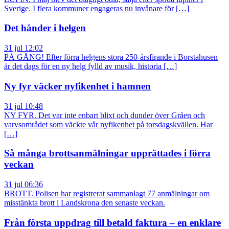
Sverige. I flera kommuner engageras nu invånare för […]
Det händer i helgen
31 jul 12:02
PÅ GÅNG! Efter förra helgens stora 250-årsfirande i Borstahusen
är det dags för en ny helg fylld av musik, historia […]
Ny fyr väcker nyfikenhet i hamnen
31 jul 10:48
NY FYR. Det var inte enbart blixt och dunder över Gråen och
varvsområdet som väckte vår nyfikenhet på torsdagskvällen. Har
[…]
Så många brottsanmälningar upprättades i förra
veckan
31 jul 06:36
BROTT. Polisen har registrerat sammanlagt 77 anmälningar om
misstänkta brott i Landskrona den senaste veckan.
Från första uppdrag till betald faktura – en enklare