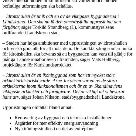
vilket innebär att den är kulturhistoriskt värdefull och att den
befintliga utformningen ska behållas.
–
Idrottshallen är unik och en av de viktigaste byggnaderna i
Landskrona. Den ska nu få den omsorgsfulla upprustning den
förtjänar,
säger Torkild Strandberg (L), kommunstyrelsens
ordförande i Landskrona stad.
– Staden har höga ambitioner med upprustningen av idrottshallen
och vi ska göra allt för att möta dem. De karaktärsdrag som är unika
för idrottshallen ska bevaras så att byggnaden kan vara till glädje för
många Landskronabor även i framtiden, säger Mats Hallberg,
projektägare för Karlslundsprojektet.
–
Idrottshallen är en ikonbyggnad som har ett mycket stort
arkitekturhistoriskt värde. Arne Jacobsen var en av de stora
arkitekterna inom funktionalismen och är en av Skandinaviens
viktigaste arkitekter och formgivare. Det är viktigt att vi bevarar
hans arv,
säger Johan Nilsson, stadsbyggnadschef i Landskrona.
Upprustningen omfattar bland annat:
Renovering av byggnad och tekniska installationer
Åtgärder för mer effektiv energianvändning
Nya träningsstudios i en del av entréplanet