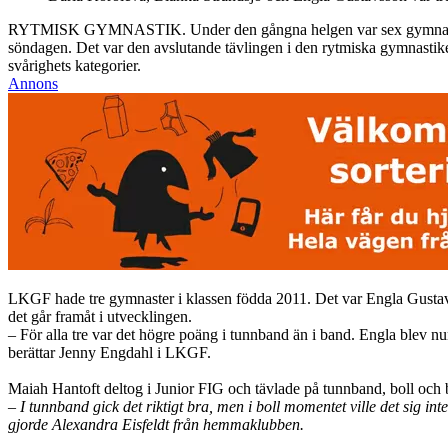
RYTMISK GYMNASTIK. Under den gångna helgen var sex gymnaster och 
söndagen. Det var den avslutande tävlingen i den rytmiska gymnastiken
svårighets kategorier.
Annons
LKGF hade tre gymnaster i klassen födda 2011. Det var Engla Gustavss
det går framåt i utvecklingen.
– För alla tre var det högre poäng i tunnband än i band. Engla blev
berättar Jenny Engdahl i LKGF.
Maiah Hantoft deltog i Junior FIG och tävlade på tunnband, boll och 
– I tunnband gick det riktigt bra, men i boll momentet ville det sig in
gjorde Alexandra Eisfeldt från hemmaklubben.