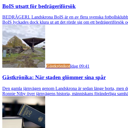
BoIS utsatt för bedrägeriförsök
BEDRÄGERI. Landskrona BoIS är en av flera svenska fotbollsklubbar s
BoIS lyckades dock klura ut att det rörde sig om ett bedrägeriförsök o
Gästkrönikor
Idag 09:41
Gästkrönika: När staden glömmer sina spår
Den gamla järnvägen genom Landskrona är sedan länge borta, men dess s
Ronnie Niby över järnvägens historia, människans föränderliga samhäl