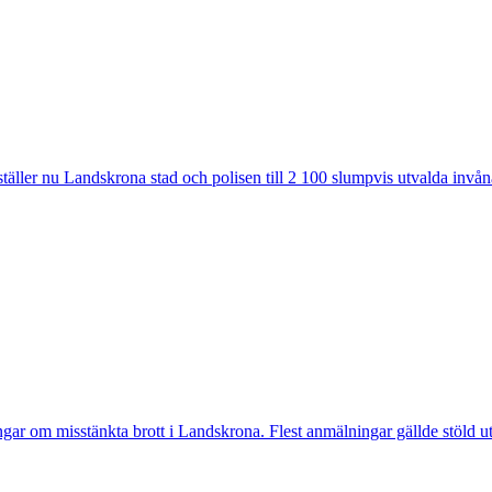
ler nu Landskrona stad och polisen till 2 100 slumpvis utvalda invåna
 misstänkta brott i Landskrona. Flest anmälningar gällde stöld utan