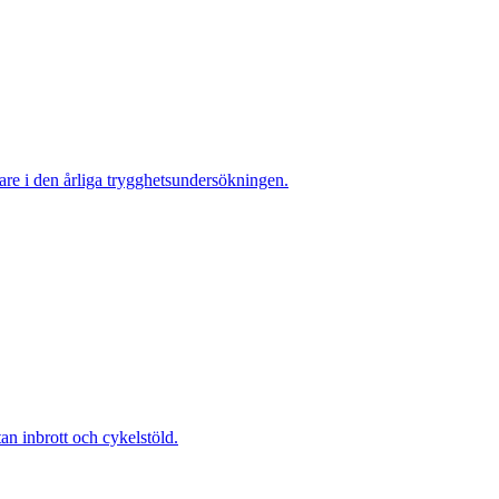
re i den årliga trygghetsundersökningen.
 inbrott och cykelstöld.