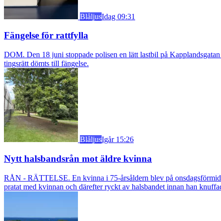
Blåljus
Idag 09:31
Fängelse för rattfylla
DOM. Den 18 juni stoppade polisen en lätt lastbil på Kapplandsgatan i
tingsrätt dömts till fängelse.
Blåljus
Igår 15:26
Nytt halsbandsrån mot äldre kvinna
RÅN - RÄTTELSE. En kvinna i 75-årsåldern blev på onsdagsförmiddagen
pratat med kvinnan och därefter ryckt av halsbandet innan han knuff