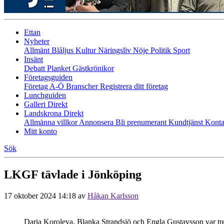
Ettan
Nyheter
Allmänt
Blåljus
Kultur
Näringsliv
Nöje
Politik
Sport
Insänt
Debatt
Planket
Gästkrönikor
Företagsguiden
Företag A-Ö
Branscher
Registrera ditt företag
Lunchguiden
Galleri Direkt
Landskrona Direkt
Allmänna villkor
Annonsera
Bli prenumerant
Kundtjänst
Konta
Mitt konto
Sök
LKGF tävlade i Jönköping
17 oktober 2024 14:18
av
Håkan Karlsson
Daria Koroleva, Blanka Strandsjö och Engla Gustavsson var tr