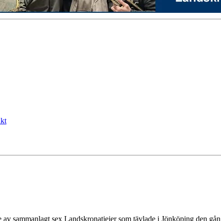
kt
e av sammanlagt sex Landskronatjejer som tävlade i Jönköping den gån