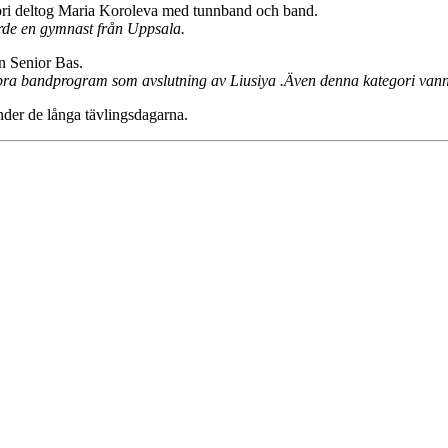
gori deltog Maria Koroleva med tunnband och band.
jorde en gymnast från Uppsala.
n Senior Bas.
tt bra bandprogram som avslutning av Liusiya .Även denna kategori va
der de långa tävlingsdagarna.