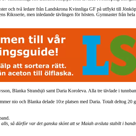
två ledare från Landskrona Kvinnliga GF på utflykt till Jönköping 
s Riksserie, men inledande tävlingen för hösten. Gymnaster från hela Sv
on, Blanka Strandsjö samt Daria Koroleva. Alla tre tävlade i tunnband
 nummer nio och Blanka delade 10:e platsen med Daria. Totalt deltog 2
band.
te alls, så därför var det ganska skönt att se Maiah avsluta stabilt i ba