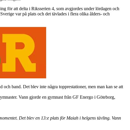
för att delta i Riksserien 4, som avgjordes under lördagen och
erige var på plats och det tävlades i flera olika ålders- och
 och band. Det blev inte några topprestationer, men man kan se att
0 gymnaster. Vann gjorde en gymnast från GF Energo i Göteborg,
ndmomentet. Det blev en 13:e plats för Maiah i helgens tävling. Vann