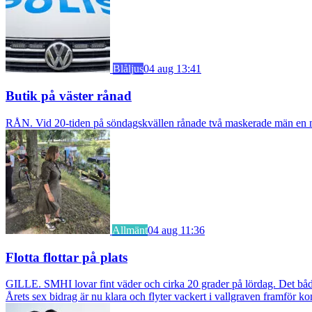
Blåljus
04 aug 13:41
Butik på väster rånad
RÅN. Vid 20-tiden på söndagskvällen rånade två maskerade män en m
Allmänt
04 aug 11:36
Flotta flottar på plats
GILLE. SMHI lovar fint väder och cirka 20 grader på lördag. Det bådar
Årets sex bidrag är nu klara och flyter vackert i vallgraven framför ko