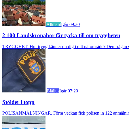
Allmänt
Igår 09:30
2 100 Landskronabor får tycka till om tryggheten
TRYGGHET. Hur trygg känner du dig i ditt närområde? Den frågan stäl
Blåljus
Igår 07:20
Stölder i topp
POLISANMÄLNINGAR. Förra veckan fick polisen in 122 anmälningar om