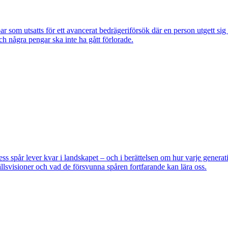
om utsatts för ett avancerat bedrägeriförsök där en person utgett si
ch några pengar ska inte ha gått förlorade.
pår lever kvar i landskapet – och i berättelsen om hur varje generatio
lsvisioner och vad de försvunna spåren fortfarande kan lära oss.