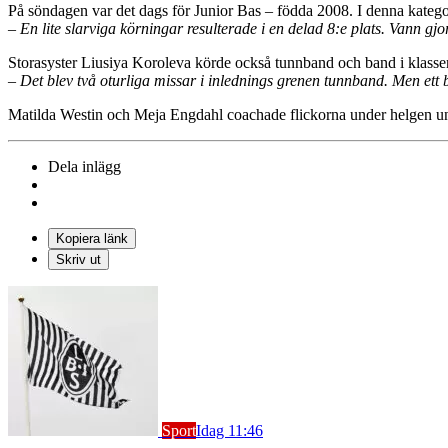
På söndagen var det dags för Junior Bas – födda 2008. I denna kate
–
En lite slarviga körningar resulterade i en delad 8:e plats. Vann g
Storasyster Liusiya Koroleva körde också tunnband och band i klasse
– Det blev två oturliga missar i inlednings grenen tunnband. Men e
Matilda Westin och Meja Engdahl coachade flickorna under helgen un
Dela inlägg
Kopiera länk
Skriv ut
Sport
Idag 11:46