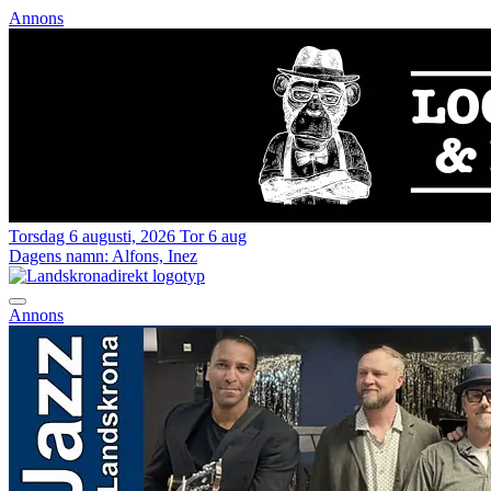
Annons
Torsdag 6 augusti, 2026
Tor 6 aug
Dagens namn:
Alfons, Inez
Annons