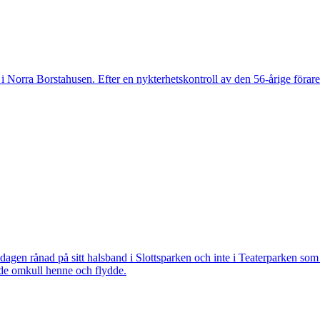
 Norra Borstahusen. Efter en nykterhetskontroll av den 56-årige föraren
 rånad på sitt halsband i Slottsparken och inte i Teaterparken som ti
ade omkull henne och flydde.