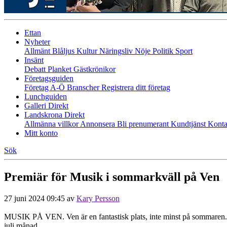
Ettan
Nyheter
Allmänt
Blåljus
Kultur
Näringsliv
Nöje
Politik
Sport
Insänt
Debatt
Planket
Gästkrönikor
Företagsguiden
Företag A-Ö
Branscher
Registrera ditt företag
Lunchguiden
Galleri Direkt
Landskrona Direkt
Allmänna villkor
Annonsera
Bli prenumerant
Kundtjänst
Konta
Mitt konto
Sök
Premiär för Musik i sommarkväll på Ven
27 juni 2024 09:45
av
Kary Persson
MUSIK PÅ VEN. Ven är en fantastisk plats, inte minst på sommaren. Oc
juli månad.