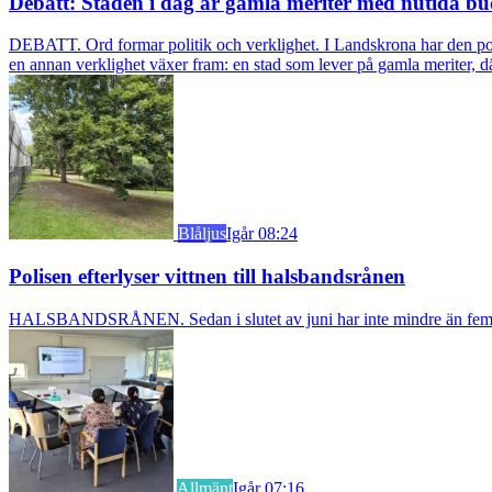
Debatt: Staden i dag är gamla meriter med nutida bu
DEBATT. Ord formar politik och verklighet. I Landskrona har den pol
en annan verklighet växer fram: en stad som lever på gamla meriter, dä
Blåljus
Igår 08:24
Polisen efterlyser vittnen till halsbandsrånen
HALSBANDSRÅNEN. Sedan i slutet av juni har inte mindre än fem äldre k
Allmänt
Igår 07:16