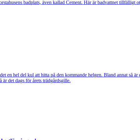
ahusens badplats, även kallad Cement. Här är badvattnet tillfälligt otj
ns det en hel del kul att hitta på den kommande helgen. Bland annat så
r det dags för årets trädgårdsgille.