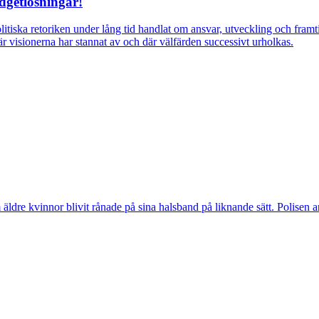
dgetlösningar!
itiska retoriken under lång tid handlat om ansvar, utveckling och fra
r visionerna har stannat av och där välfärden successivt urholkas.
vinnor blivit rånade på sina halsband på liknande sätt. Polisen arbeta