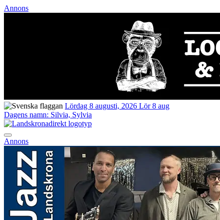
Annons
Lördag 8 augusti, 2026
Lör 8 aug
Dagens namn:
Silvia, Sylvia
Annons