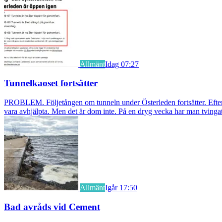
Allmänt
Idag 07:27
Tunnelkaoset fortsätter
PROBLEM. Följetången om tunneln under Österleden fortsätter. Efter a
vara avhjälpta. Men det är dom inte. På en dryg vecka har man tvingat
Allmänt
Igår 17:50
Bad avråds vid Cement