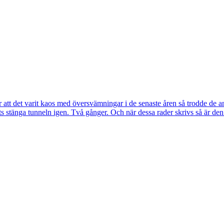
tt det varit kaos med översvämningar i de senaste åren så trodde de a
s stänga tunneln igen. Två gånger. Och när dessa rader skrivs så är de