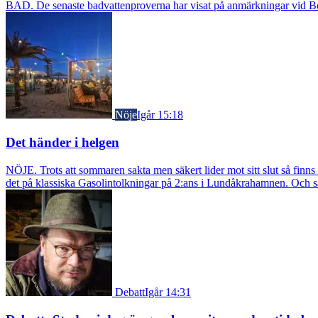
BAD. De senaste badvattenproverna har visat på anmärkningar vid Borst
Nöje
Igår 15:18
Det händer i helgen
NÖJE. Trots att sommaren sakta men säkert lider mot sitt slut så fin
det på klassiska Gasolintolkningar på 2:ans i Lundåkrahamnen. Och så ä
Debatt
Igår 14:31