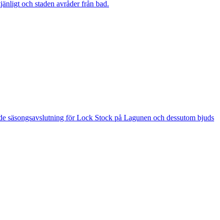
änligt och staden avråder från bad.
 är de säsongsavslutning för Lock Stock på Lagunen och dessutom bjuds