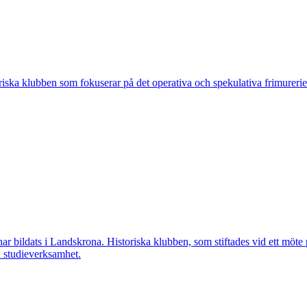
ska klubben som fokuserar på det operativa och spekulativa frimureriet
ar bildats i Landskrona. Historiska klubben, som stiftades vid ett möt
h studieverksamhet.