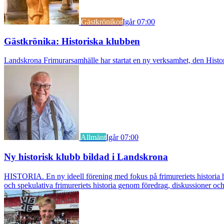
Gästkrönikor
Igår 07:00
Gästkrönika: Historiska klubben
Landskrona Frimurarsamhälle har startat en ny verksamhet, den Histori
Allmänt
Igår 07:00
Ny historisk klubb bildad i Landskrona
HISTORIA. En ny ideell förening med fokus på frimureriets historia h
och spekulativa frimureriets historia genom föredrag, diskussioner oc