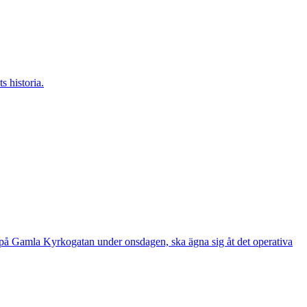
s historia.
e på Gamla Kyrkogatan under onsdagen, ska ägna sig åt det operativa