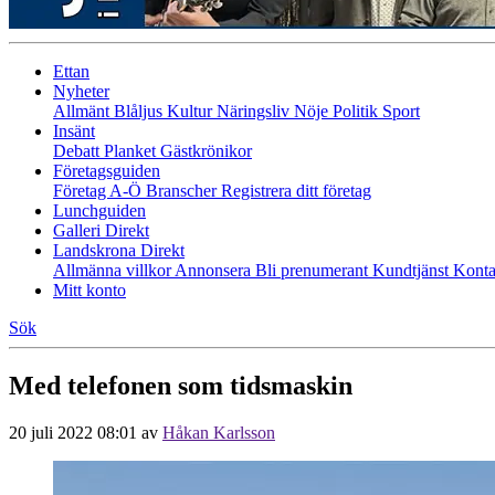
Ettan
Nyheter
Allmänt
Blåljus
Kultur
Näringsliv
Nöje
Politik
Sport
Insänt
Debatt
Planket
Gästkrönikor
Företagsguiden
Företag A-Ö
Branscher
Registrera ditt företag
Lunchguiden
Galleri Direkt
Landskrona Direkt
Allmänna villkor
Annonsera
Bli prenumerant
Kundtjänst
Konta
Mitt konto
Sök
Med telefonen som tidsmaskin
20 juli 2022 08:01
av
Håkan Karlsson