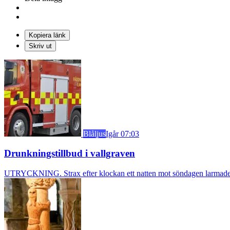
Kopiera länk
Skriv ut
Blåljus
Igår 07:03
Drunkningstillbud i vallgraven
UTRYCKNING. Strax efter klockan ett natten mot söndagen larmades b