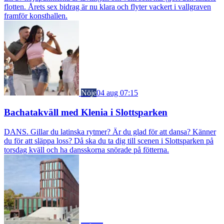
flotten. Årets sex bidrag är nu klara och flyter vackert i vallgraven
framför konsthallen.
Nöje
04 aug 07:15
Bachatakväll med Klenia i Slottsparken
DANS. Gillar du latinska rytmer? Är du glad för att dansa? Känner
du för att släppa loss? Då ska du ta dig till scenen i Slottsparken på
torsdag kväll och ha dansskorna snörade på fötterna.