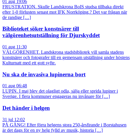
01 aug 19:06
FRUSTRATION. Skulle Landskrona BoIS studsa tillbaka direkt
efter 1-0 förlusten senast mot IFK Norrköping.? Det var frågan när
de randige […]
Biblioteket söker konstnärer till
välgörenhetsutställning för Djurskyddet
01 aug 11:30
VÄLGÖRENHET. Landskrona stadsbibliotek vill samla stadens
konstnärer och fotografer till en gemensam utställning under höstens
Kulturnatt med ett gott syfte.
Nu ska de invasiva lupinerna bort
01 aug 06:48
LUPIN. I maj blev det olagligt odla, sälja eller sprida lupiner i
Sverige. I flera kommuner engageras nu invånare för […]
Det händer i helgen
31 jul 12:02
PÅ GÅNG! Efter förra helgens stora 250-årsfirande i Borstahusen
är det dags för en ny helg fylld av musik, historia […]