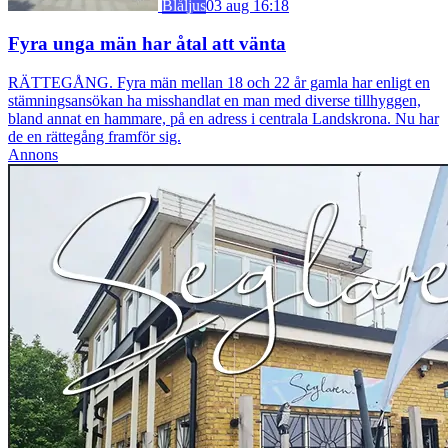
Blåljus
03 aug 16:18
Fyra unga män har åtal att vänta
RÄTTEGÅNG. Fyra män mellan 18 och 22 år gamla har enligt en
stämningsansökan ha misshandlat en man med diverse tillhyggen,
bland annat en hammare, på en adress i centrala Landskrona. Nu har
de en rättegång framför sig.
Annons