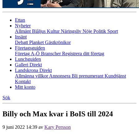
Ettan
Nyheter
Allmänt
Blåljus
Kultur
Näringsliv
Nöje
Politik
Sport
Insänt
Debatt
Planket
Gästkrönikor
Företagsguiden
Företag A-Ö
Branscher
Registrera ditt företag
Lunchguiden
Galleri Direkt
Landskrona Direkt
Allmänna villkor
Annonsera
Bli prenumerant
Kundtjänst
Kontakt
Mitt konto
Sök
Billy och Max kvar i BoIS till 2024
9 juni 2022 14:39
av
Kary Persson