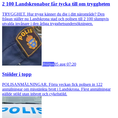
2 100 Landskronabor får tycka till om tryggheten
TRYGGHET. Hur trygg känner du dig i ditt närområde? Den
frågan ställer nu Landskrona stad och polisen till 2 100 slumpvis
utvalda invånare i den årliga trygghetsundersökningen.
Blåljus
05 aug 07:20
Stölder i topp
POLISANMÄLNINGAR. Förra veckan fick polisen in 122
anmälningar om misstänkta brott i Landskrona. Flest anmälningar
gällde stöld utan inbrott och cykelstöld.