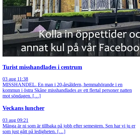
Turist misshandlades i centrum
03 aug 11:38
MISSHANDEL. En man i 20-årsåldern, hemmahörande i en
kommun i östra Skåne misshandlades av ett flertal personer natten
mot söndagen. […]
Veckans luncher
03 aug 09:21
Många är ni som är tillbaka på jobb efter semestern. Sen har vi ju er
som just gått på ledigheten. […]