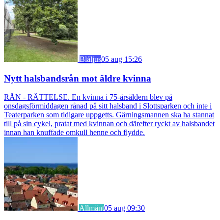
Blåljus
05 aug 15:26
Nytt halsbandsrån mot äldre kvinna
RÅN - RÄTTELSE. En kvinna i 75-årsåldern blev på
onsdagsförmiddagen rånad på sitt halsband i Slottsparken och inte i
Teaterparken som tidigare uppgetts. Gärningsmannen ska ha stannat
till på sin cykel, pratat med kvinnan och därefter ryckt av halsbandet
innan han knuffade omkull henne och flydde.
Allmänt
05 aug 09:30