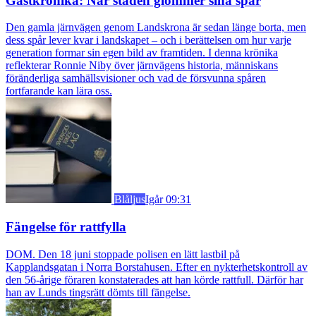
Gästkrönika: När staden glömmer sina spår
Den gamla järnvägen genom Landskrona är sedan länge borta, men
dess spår lever kvar i landskapet – och i berättelsen om hur varje
generation formar sin egen bild av framtiden. I denna krönika
reflekterar Ronnie Niby över järnvägens historia, människans
föränderliga samhällsvisioner och vad de försvunna spåren
fortfarande kan lära oss.
Blåljus
Igår 09:31
Fängelse för rattfylla
DOM. Den 18 juni stoppade polisen en lätt lastbil på
Kapplandsgatan i Norra Borstahusen. Efter en nykterhetskontroll av
den 56-årige föraren konstaterades att han körde rattfull. Därför har
han av Lunds tingsrätt dömts till fängelse.