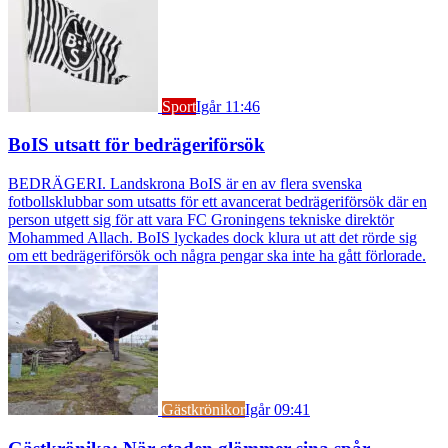
Sport
Igår 11:46
BoIS utsatt för bedrägeriförsök
BEDRÄGERI. Landskrona BoIS är en av flera svenska
fotbollsklubbar som utsatts för ett avancerat bedrägeriförsök där en
person utgett sig för att vara FC Groningens tekniske direktör
Mohammed Allach. BoIS lyckades dock klura ut att det rörde sig
om ett bedrägeriförsök och några pengar ska inte ha gått förlorade.
Gästkrönikor
Igår 09:41