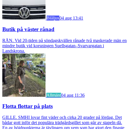
Blåljus
04 aug 13:41
Butik på väster rånad
RÅN. Vid 20-tiden på söndagskvällen rånade två maskerade män en
mindre butik vid korsningen Suellsgatan–Svarvargatan i
Landskrona.
Allmänt
04 aug 11:36
Flotta flottar på plats
GILLE. SMHI lovar fint väder och cirka 20 grader på lördag. Det
bådar gott inför det populära trädgårdsgillet som går av stapeln då.
En av höjdpunkterna är tävlingen om vem som har gjort den finaste