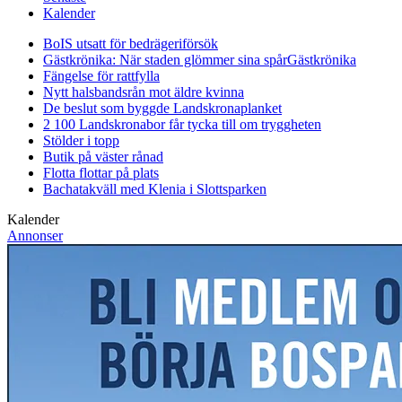
Kalender
BoIS utsatt för bedrägeriförsök
Gästkrönika: När staden glömmer sina spår
Gästkrönika
Fängelse för rattfylla
Nytt halsbandsrån mot äldre kvinna
De beslut som byggde Landskrona
planket
2 100 Landskronabor får tycka till om tryggheten
Stölder i topp
Butik på väster rånad
Flotta flottar på plats
Bachatakväll med Klenia i Slottsparken
Kalender
Annonser