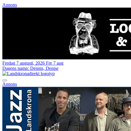
Annons
Fredag 7 augusti, 2026
Fre 7 aug
Dagens namn:
Dennis, Denise
Annons