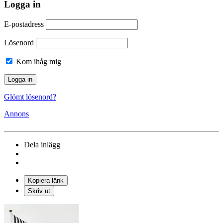
Logga in
E-postadress
Lösenord
Kom ihåg mig
Glömt lösenord?
Annons
Dela inlägg
Kopiera länk
Skriv ut