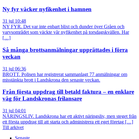
Ny fyr väcker nyfikenhet i hamnen
31 jul 10:48
NY FYR. Det var inte enbart blixt och dunder över Gråen och
varvsområdet som väckte vår nyfikenhet på torsdagskvällen. Har
[…]
Så många brottsanmälningar upprättades i förra
veckan
31 jul 06:36
BROTT. Polisen har registrerat sammanlagt 77 anmälningar om
misstänkta brott i Landskrona den senaste veckan.
Från första uppdrag till betald faktura – en enklare
väg för Landskronas frilansare
31 jul 04:01
NÄRINGSLIV. Landskrona har ett aktivt näringsliv, men steget från
ett första uppdrag till att starta och administrera ett eget företag […]
Till arkivet
Senaste