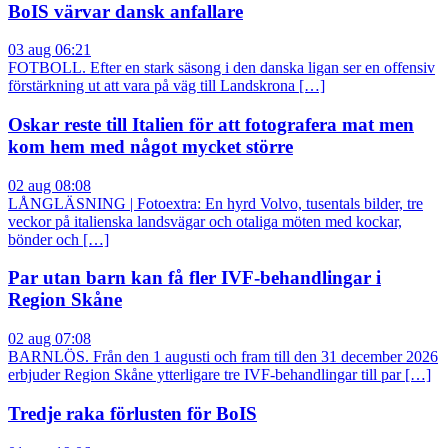
BoIS värvar dansk anfallare
03 aug 06:21
FOTBOLL. Efter en stark säsong i den danska ligan ser en offensiv
förstärkning ut att vara på väg till Landskrona […]
Oskar reste till Italien för att fotografera mat men
kom hem med något mycket större
02 aug 08:08
LÅNGLÄSNING | Fotoextra: En hyrd Volvo, tusentals bilder, tre
veckor på italienska landsvägar och otaliga möten med kockar,
bönder och […]
Par utan barn kan få fler IVF-behandlingar i
Region Skåne
02 aug 07:08
BARNLÖS. Från den 1 augusti och fram till den 31 december 2026
erbjuder Region Skåne ytterligare tre IVF-behandlingar till par […]
Tredje raka förlusten för BoIS