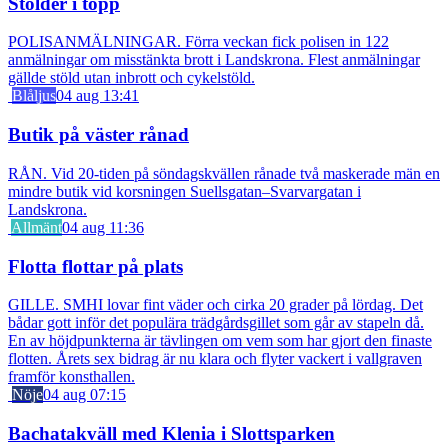
Stölder i topp
POLISANMÄLNINGAR. Förra veckan fick polisen in 122
anmälningar om misstänkta brott i Landskrona. Flest anmälningar
gällde stöld utan inbrott och cykelstöld.
Blåljus
04 aug 13:41
Butik på väster rånad
RÅN. Vid 20-tiden på söndagskvällen rånade två maskerade män en
mindre butik vid korsningen Suellsgatan–Svarvargatan i
Landskrona.
Allmänt
04 aug 11:36
Flotta flottar på plats
GILLE. SMHI lovar fint väder och cirka 20 grader på lördag. Det
bådar gott inför det populära trädgårdsgillet som går av stapeln då.
En av höjdpunkterna är tävlingen om vem som har gjort den finaste
flotten. Årets sex bidrag är nu klara och flyter vackert i vallgraven
framför konsthallen.
Nöje
04 aug 07:15
Bachatakväll med Klenia i Slottsparken