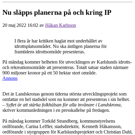
Nu släpps planerna på och kring IP
20 maj 2022 16:02
av
Håkan Karlsson
I flera år har kritiken haglat mot underhållet av
idrottsplatsområdet. Nu ska äntligen planerna för
framtidens idrottsområde presenteras.
På måndag kommer helheten för utvecklingen av Karlslunds idrotts-
och rekreationsområde att presenteras. Totalt satsar staden närmare
900 miljoner kronor på ett 50 hektar stort område.
Annons
Det är Landskronas genom tiderna största utvecklingsprojekt som
omfattar en hel stadsdel som nu kommer att presenteras i sin helhet.
– Syftet är att stärka folkhälsan för alla invånare i Landskrona
,
skriver kommunledningen i en presskallelse på fredagen.
På måndag kommer Torkild Strandberg, kommunstyrelsens
ordförande, Carina Leffler, stadsdirektör, Kenneth Håkansson,
ordförande i styrgruppen för Karlslundsprojektet och Christian Dahl,