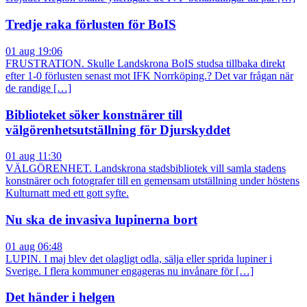
Tredje raka förlusten för BoIS
01 aug 19:06
FRUSTRATION. Skulle Landskrona BoIS studsa tillbaka direkt
efter 1-0 förlusten senast mot IFK Norrköping.? Det var frågan när
de randige […]
Biblioteket söker konstnärer till
välgörenhetsutställning för Djurskyddet
01 aug 11:30
VÄLGÖRENHET. Landskrona stadsbibliotek vill samla stadens
konstnärer och fotografer till en gemensam utställning under höstens
Kulturnatt med ett gott syfte.
Nu ska de invasiva lupinerna bort
01 aug 06:48
LUPIN. I maj blev det olagligt odla, sälja eller sprida lupiner i
Sverige. I flera kommuner engageras nu invånare för […]
Det händer i helgen