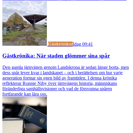
Gästkrönikor
Idag 09:41
Gästkrönika: När staden glömmer sina spår
Den gamla järnvägen genom Landskrona är sedan länge borta, men
dess spår lever kvar i landskapet – och i berättelsen om hur varje
generation formar sin egen bild av framtiden. I denna krönika
reflekterar Ronnie Niby över järnvägens historia, människans
föränderliga samhällsvisioner och vad de försvunna spåren
fortfarande kan lära oss.