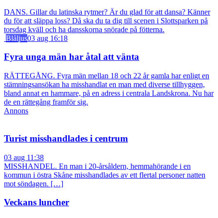
DANS. Gillar du latinska rytmer? Är du glad för att dansa? Känner
du för att släppa loss? Då ska du ta dig till scenen i Slottsparken på
torsdag kväll och ha dansskorna snörade på fötterna.
Blåljus
03 aug 16:18
Fyra unga män har åtal att vänta
RÄTTEGÅNG. Fyra män mellan 18 och 22 år gamla har enligt en
stämningsansökan ha misshandlat en man med diverse tillhyggen,
bland annat en hammare, på en adress i centrala Landskrona. Nu har
de en rättegång framför sig.
Annons
Turist misshandlades i centrum
03 aug 11:38
MISSHANDEL. En man i 20-årsåldern, hemmahörande i en
kommun i östra Skåne misshandlades av ett flertal personer natten
mot söndagen. […]
Veckans luncher