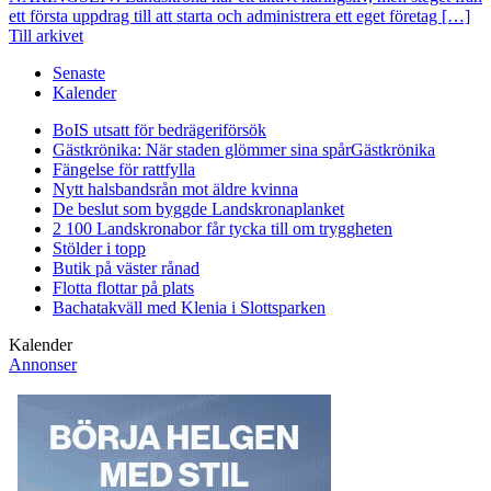
ett första uppdrag till att starta och administrera ett eget företag […]
Till arkivet
Senaste
Kalender
BoIS utsatt för bedrägeriförsök
Gästkrönika: När staden glömmer sina spår
Gästkrönika
Fängelse för rattfylla
Nytt halsbandsrån mot äldre kvinna
De beslut som byggde Landskrona
planket
2 100 Landskronabor får tycka till om tryggheten
Stölder i topp
Butik på väster rånad
Flotta flottar på plats
Bachatakväll med Klenia i Slottsparken
Kalender
Annonser