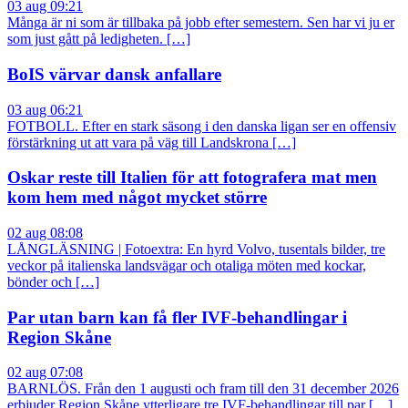
03 aug 09:21
Många är ni som är tillbaka på jobb efter semestern. Sen har vi ju er
som just gått på ledigheten. […]
BoIS värvar dansk anfallare
03 aug 06:21
FOTBOLL. Efter en stark säsong i den danska ligan ser en offensiv
förstärkning ut att vara på väg till Landskrona […]
Oskar reste till Italien för att fotografera mat men
kom hem med något mycket större
02 aug 08:08
LÅNGLÄSNING | Fotoextra: En hyrd Volvo, tusentals bilder, tre
veckor på italienska landsvägar och otaliga möten med kockar,
bönder och […]
Par utan barn kan få fler IVF-behandlingar i
Region Skåne
02 aug 07:08
BARNLÖS. Från den 1 augusti och fram till den 31 december 2026
erbjuder Region Skåne ytterligare tre IVF-behandlingar till par […]