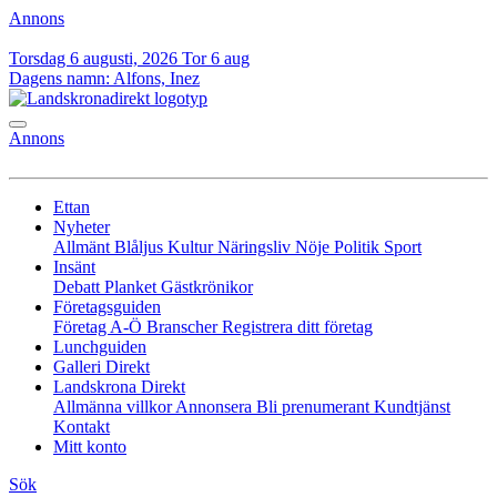
Annons
Torsdag 6 augusti, 2026
Tor 6 aug
Dagens namn:
Alfons, Inez
Annons
Ettan
Nyheter
Allmänt
Blåljus
Kultur
Näringsliv
Nöje
Politik
Sport
Insänt
Debatt
Planket
Gästkrönikor
Företagsguiden
Företag A-Ö
Branscher
Registrera ditt företag
Lunchguiden
Galleri Direkt
Landskrona Direkt
Allmänna villkor
Annonsera
Bli prenumerant
Kundtjänst
Kontakt
Mitt konto
Sök