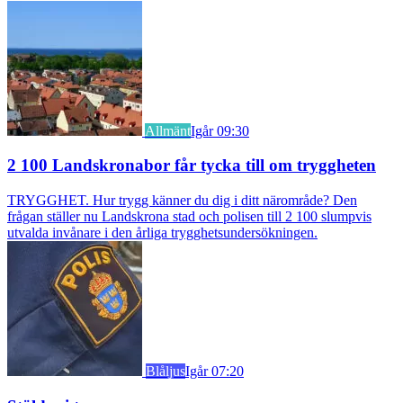
Allmänt
Igår 09:30
2 100 Landskronabor får tycka till om tryggheten
TRYGGHET. Hur trygg känner du dig i ditt närområde? Den
frågan ställer nu Landskrona stad och polisen till 2 100 slumpvis
utvalda invånare i den årliga trygghetsundersökningen.
Blåljus
Igår 07:20