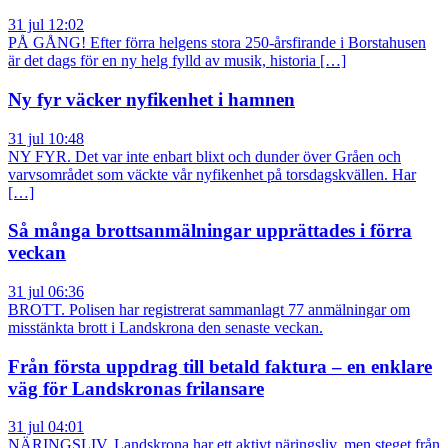
31 jul 12:02
PÅ GÅNG! Efter förra helgens stora 250-årsfirande i Borstahusen
är det dags för en ny helg fylld av musik, historia […]
Ny fyr väcker nyfikenhet i hamnen
31 jul 10:48
NY FYR. Det var inte enbart blixt och dunder över Gråen och
varvsområdet som väckte vår nyfikenhet på torsdagskvällen. Har
[…]
Så många brottsanmälningar upprättades i förra
veckan
31 jul 06:36
BROTT. Polisen har registrerat sammanlagt 77 anmälningar om
misstänkta brott i Landskrona den senaste veckan.
Från första uppdrag till betald faktura – en enklare
väg för Landskronas frilansare
31 jul 04:01
NÄRINGSLIV. Landskrona har ett aktivt näringsliv, men steget från