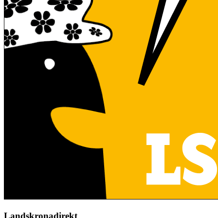
Landskronadirekt