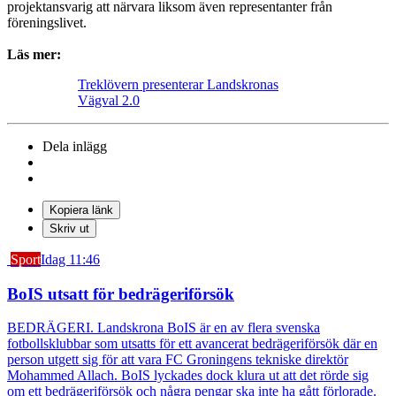
projektansvarig att närvara liksom även representanter från
föreningslivet.
Läs mer:
Treklövern presenterar Landskronas
Vägval 2.0
Dela inlägg
Kopiera länk
Skriv ut
Sport
Idag 11:46
BoIS utsatt för bedrägeriförsök
BEDRÄGERI. Landskrona BoIS är en av flera svenska
fotbollsklubbar som utsatts för ett avancerat bedrägeriförsök där en
person utgett sig för att vara FC Groningens tekniske direktör
Mohammed Allach. BoIS lyckades dock klura ut att det rörde sig
om ett bedrägeriförsök och några pengar ska inte ha gått förlorade.