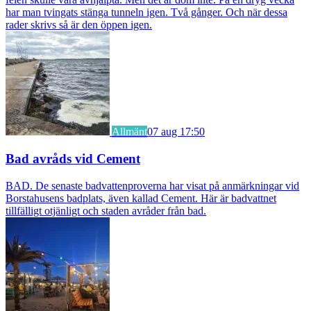
har man tvingats stänga tunneln igen. Två gånger. Och när dessa
rader skrivs så är den öppen igen.
Allmänt
07 aug 17:50
Bad avråds vid Cement
BAD. De senaste badvattenproverna har visat på anmärkningar vid
Borstahusens badplats, även kallad Cement. Här är badvattnet
tillfälligt otjänligt och staden avråder från bad.