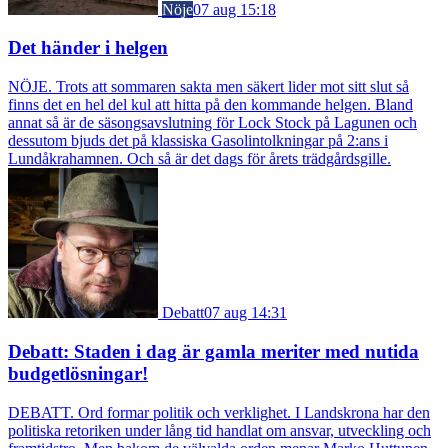
Nöje
07 aug 15:18
Det händer i helgen
NÖJE. Trots att sommaren sakta men säkert lider mot sitt slut så
finns det en hel del kul att hitta på den kommande helgen. Bland
annat så är de säsongsavslutning för Lock Stock på Lagunen och
dessutom bjuds det på klassiska Gasolintolkningar på 2:ans i
Lundåkrahamnen. Och så är det dags för årets trädgårdsgille.
Debatt
07 aug 14:31
Debatt: Staden i dag är gamla meriter med nutida
budgetlösningar!
DEBATT. Ord formar politik och verklighet. I Landskrona har den
politiska retoriken under lång tid handlat om ansvar, utveckling och