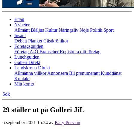
Ettan
Nyheter
Allmänt
Blåljus
Kultur
Näringsliv
Nöje
Politik
Sport
Insänt
Debatt
Planket
Gästkrönikor
Företagsguiden
Företag A-Ö
Branscher
Registrera ditt företag
Lunchguiden
Galleri Direkt
Landskrona Direkt
Allmänna villkor
Annonsera
Bli prenumerant
Kundtjänst
Kontakt
Mitt konto
Sök
29 ställer ut på Galleri JiL
6 september 2021 15:24
av
Kary Persson