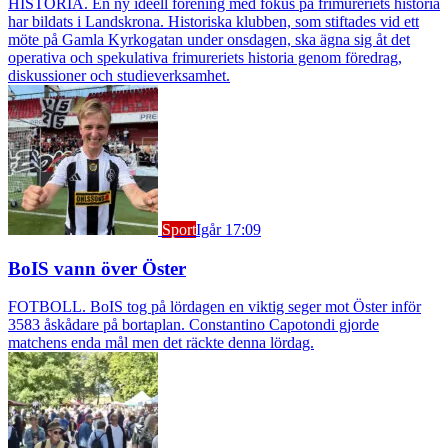
HISTORIA. En ny ideell förening med fokus på frimureriets historia
har bildats i Landskrona. Historiska klubben, som stiftades vid ett
möte på Gamla Kyrkogatan under onsdagen, ska ägna sig åt det
operativa och spekulativa frimureriets historia genom föredrag,
diskussioner och studieverksamhet.
Sport
Igår 17:09
BoIS vann över Öster
FOTBOLL. BoIS tog på lördagen en viktig seger mot Öster inför
3583 åskådare på bortaplan. Constantino Capotondi gjorde
matchens enda mål men det räckte denna lördag.