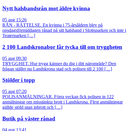
Nytt halsbandsrån mot äldre kvinna
05 aug 15:26
RÅN - RÄTTELSE. En kvinna i 75-årsåldern blev på
onsdagsförmiddagen rånad på sitt halsband i Slottsparken och inte i
Teaterparken […]
2 100 Landskronabor får tycka till om tryggheten
05 aug 09:30
TRYGGHET. Hur trygg känner du dig i ditt närområde? Den
frågan ställer nu Landskrona stad och polisen till 2 100 […]
Stölder i topp
05 aug 07:20
POLISANMÄLNINGAR. Förra veckan fick polisen in 122
anmälningar om misstänkta brott i Landskrona. Flest anmälningar
gällde stöld utan inbrott och […]
Butik på väster rånad
04 aug 13:41