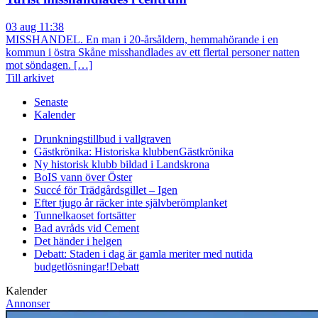
03 aug 11:38
MISSHANDEL. En man i 20-årsåldern, hemmahörande i en
kommun i östra Skåne misshandlades av ett flertal personer natten
mot söndagen. […]
Till arkivet
Senaste
Kalender
Drunkningstillbud i vallgraven
Gästkrönika: Historiska klubben
Gästkrönika
Ny historisk klubb bildad i Landskrona
BoIS vann över Öster
Succé för Trädgårdsgillet – Igen
Efter tjugo år räcker inte självberöm
planket
Tunnelkaoset fortsätter
Bad avråds vid Cement
Det händer i helgen
Debatt: Staden i dag är gamla meriter med nutida
budgetlösningar!
Debatt
Kalender
Annonser