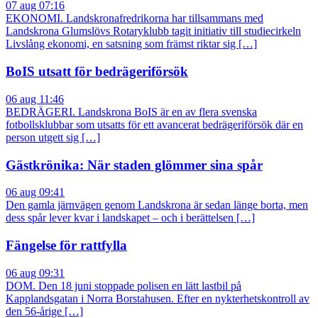
07 aug 07:16
EKONOMI. Landskronafredrikorna har tillsammans med
Landskrona Glumslövs Rotaryklubb tagit initiativ till studiecirkeln
Livslång ekonomi, en satsning som främst riktar sig […]
BoIS utsatt för bedrägeriförsök
06 aug 11:46
BEDRÄGERI. Landskrona BoIS är en av flera svenska
fotbollsklubbar som utsatts för ett avancerat bedrägeriförsök där en
person utgett sig […]
Gästkrönika: När staden glömmer sina spår
06 aug 09:41
Den gamla järnvägen genom Landskrona är sedan länge borta, men
dess spår lever kvar i landskapet – och i berättelsen […]
Fängelse för rattfylla
06 aug 09:31
DOM. Den 18 juni stoppade polisen en lätt lastbil på
Kapplandsgatan i Norra Borstahusen. Efter en nykterhetskontroll av
den 56-årige […]