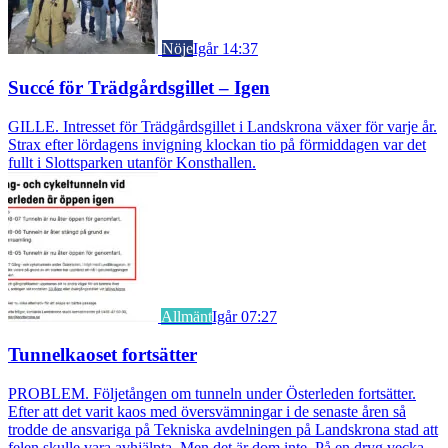
Nöje
Igår 14:37
Succé för Trädgårdsgillet – Igen
GILLE. Intresset för Trädgårdsgillet i Landskrona växer för varje år.
Strax efter lördagens invigning klockan tio på förmiddagen var det
fullt i Slottsparken utanför Konsthallen.
Allmänt
Igår 07:27
Tunnelkaoset fortsätter
PROBLEM. Följetången om tunneln under Österleden fortsätter.
Efter att det varit kaos med översvämningar i de senaste åren så
trodde de ansvariga på Tekniska avdelningen på Landskrona stad att
felen skulle vara avhjälpta. Men det är dom inte. På en dryg vecka