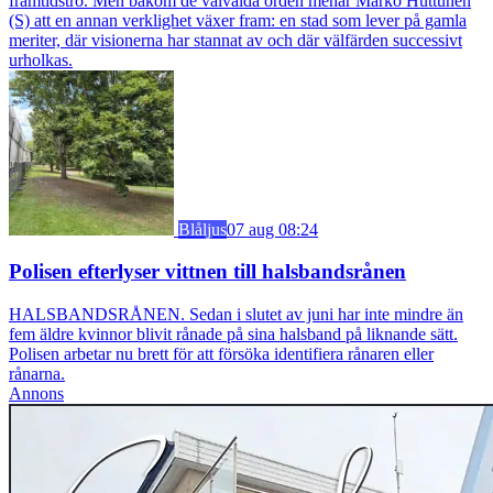
framtidstro. Men bakom de välvalda orden menar Marko Huttunen
(S) att en annan verklighet växer fram: en stad som lever på gamla
meriter, där visionerna har stannat av och där välfärden successivt
urholkas.
Blåljus
07 aug 08:24
Polisen efterlyser vittnen till halsbandsrånen
HALSBANDSRÅNEN. Sedan i slutet av juni har inte mindre än
fem äldre kvinnor blivit rånade på sina halsband på liknande sätt.
Polisen arbetar nu brett för att försöka identifiera rånaren eller
rånarna.
Annons