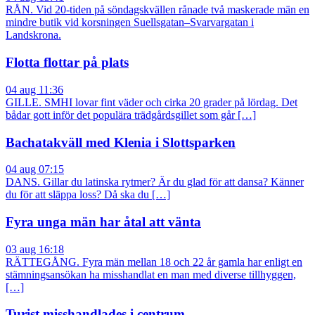
RÅN. Vid 20-tiden på söndagskvällen rånade två maskerade män en
mindre butik vid korsningen Suellsgatan–Svarvargatan i
Landskrona.
Flotta flottar på plats
04 aug 11:36
GILLE. SMHI lovar fint väder och cirka 20 grader på lördag. Det
bådar gott inför det populära trädgårdsgillet som går […]
Bachatakväll med Klenia i Slottsparken
04 aug 07:15
DANS. Gillar du latinska rytmer? Är du glad för att dansa? Känner
du för att släppa loss? Då ska du […]
Fyra unga män har åtal att vänta
03 aug 16:18
RÄTTEGÅNG. Fyra män mellan 18 och 22 år gamla har enligt en
stämningsansökan ha misshandlat en man med diverse tillhyggen,
[…]
Turist misshandlades i centrum