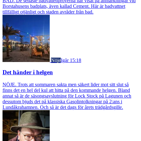
BAD. De senaste badvattenproverna har visat på anmärkningar vid
Borstahusens badplats, även kallad Cement. Här är badvattnet
tillfälligt otjänligt och staden avråder från bad.
Nöje
Igår 15:18
Det händer i helgen
NÖJE. Trots att sommaren sakta men säkert lider mot sitt slut så
finns det en hel del kul att hitta på den kommande helgen. Bland
annat så är de säsongsavslutning för Lock Stock på Lagunen och
dessutom bjuds det på klassiska Gasolintolkningar på 2:ans i
Lundåkrahamnen. Och så är det dags för årets trädgårdsgille.