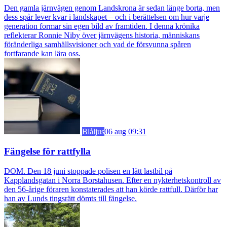
Den gamla järnvägen genom Landskrona är sedan länge borta, men
dess spår lever kvar i landskapet – och i berättelsen om hur varje
generation formar sin egen bild av framtiden. I denna krönika
reflekterar Ronnie Niby över järnvägens historia, människans
föränderliga samhällsvisioner och vad de försvunna spåren
fortfarande kan lära oss.
Blåljus
06 aug 09:31
Fängelse för rattfylla
DOM. Den 18 juni stoppade polisen en lätt lastbil på
Kapplandsgatan i Norra Borstahusen. Efter en nykterhetskontroll av
den 56-årige föraren konstaterades att han körde rattfull. Därför har
han av Lunds tingsrätt dömts till fängelse.