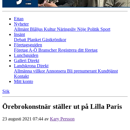
Ettan
Nyheter
Allmänt
Blåljus
Kultur
Näringsliv
Nöje
Politik
Sport
Insänt
Debatt
Planket
Gästkrönikor
Företagsguiden
Företag A-Ö
Branscher
Registrera ditt företag
Lunchguiden
Galleri Direkt
Landskrona Direkt
Allmänna villkor
Annonsera
Bli prenumerant
Kundtjänst
Kontakt
Mitt konto
Sök
Örebrokonstnär ställer ut på Lilla Paris
23 augusti 2021 07:44
av
Kary Persson