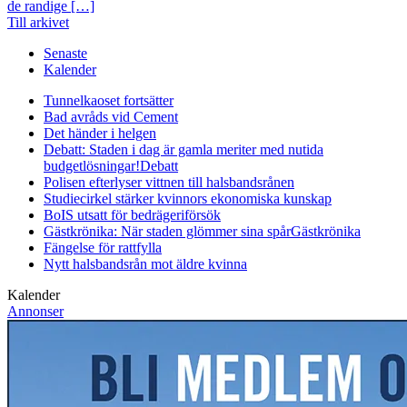
de randige […]
Till arkivet
Senaste
Kalender
Tunnelkaoset fortsätter
Bad avråds vid Cement
Det händer i helgen
Debatt: Staden i dag är gamla meriter med nutida
budgetlösningar!
Debatt
Polisen efterlyser vittnen till halsbandsrånen
Studiecirkel stärker kvinnors ekonomiska kunskap
BoIS utsatt för bedrägeriförsök
Gästkrönika: När staden glömmer sina spår
Gästkrönika
Fängelse för rattfylla
Nytt halsbandsrån mot äldre kvinna
Kalender
Annonser