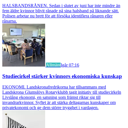
HALSBANDSRÅNEN. Sedan i slutet av juni har inte mindre än
fem äldre kvinnor blivit rånade på sina halsband på liknande sätt.
Polisen arbetar nu brett för att försöka identifiera rånaren eller
rånarna.
Allmänt
Igår 07:16
Studiecirkel stärker kvinnors ekonomiska kunskap
EKONOMI. Landskronafredrikorna har tillsammans med
Landskrona Glumslövs Rotaryklubb tagit initiativ till studiecirkeln
Livslång ekonomi, en satsning som främst riktar sig till
invandrarkvinnor. Syftet är att stärka deltagarnas kunskaper om
privatekonomi och ge dem större trygghet i vardagen.