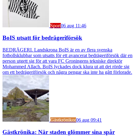
Sport
06 aug 11:46
BoIS utsatt för bedrägeriförsök
BEDRÄGERI. Landskrona BoIS är en av flera svenska
fotbollsklubbar som utsatts för ett avancerat bedrägeriförsök där en
person utgett sig för att vara FC Groningens tekniske direktör
Mohammed Allach. BoIS lyckades dock klura ut att det rörde sig
om ett bedrägeriförsök och några pengar ska inte ha gått förlorade.
Gästkrönikor
06 aug 09:41
Gästkrönika: När staden glömmer sina spår