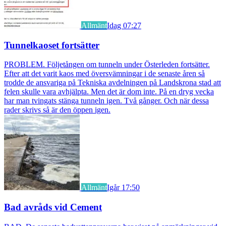
Allmänt
Idag 07:27
Tunnelkaoset fortsätter
PROBLEM. Följetången om tunneln under Österleden fortsätter.
Efter att det varit kaos med översvämningar i de senaste åren så
trodde de ansvariga på Tekniska avdelningen på Landskrona stad att
felen skulle vara avhjälpta. Men det är dom inte. På en dryg vecka
har man tvingats stänga tunneln igen. Två gånger. Och när dessa
rader skrivs så är den öppen igen.
Allmänt
Igår 17:50
Bad avråds vid Cement