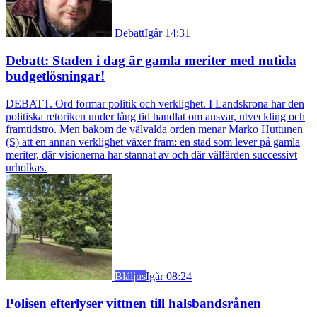
Debatt
Igår 14:31
Debatt: Staden i dag är gamla meriter med nutida
budgetlösningar!
DEBATT. Ord formar politik och verklighet. I Landskrona har den
politiska retoriken under lång tid handlat om ansvar, utveckling och
framtidstro. Men bakom de välvalda orden menar Marko Huttunen
(S) att en annan verklighet växer fram: en stad som lever på gamla
meriter, där visionerna har stannat av och där välfärden successivt
urholkas.
Blåljus
Igår 08:24
Polisen efterlyser vittnen till halsbandsrånen