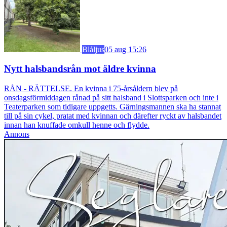
Blåljus
05 aug 15:26
Nytt halsbandsrån mot äldre kvinna
RÅN - RÄTTELSE. En kvinna i 75-årsåldern blev på
onsdagsförmiddagen rånad på sitt halsband i Slottsparken och inte i
Teaterparken som tidigare uppgetts. Gärningsmannen ska ha stannat
till på sin cykel, pratat med kvinnan och därefter ryckt av halsbandet
innan han knuffade omkull henne och flydde.
Annons