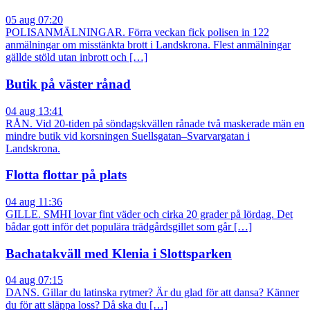
05 aug 07:20
POLISANMÄLNINGAR. Förra veckan fick polisen in 122
anmälningar om misstänkta brott i Landskrona. Flest anmälningar
gällde stöld utan inbrott och […]
Butik på väster rånad
04 aug 13:41
RÅN. Vid 20-tiden på söndagskvällen rånade två maskerade män en
mindre butik vid korsningen Suellsgatan–Svarvargatan i
Landskrona.
Flotta flottar på plats
04 aug 11:36
GILLE. SMHI lovar fint väder och cirka 20 grader på lördag. Det
bådar gott inför det populära trädgårdsgillet som går […]
Bachatakväll med Klenia i Slottsparken
04 aug 07:15
DANS. Gillar du latinska rytmer? Är du glad för att dansa? Känner
du för att släppa loss? Då ska du […]