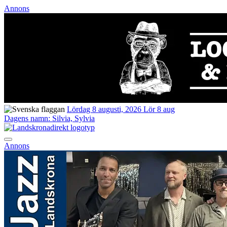
Annons
Lördag 8 augusti, 2026
Lör 8 aug
Dagens namn:
Silvia, Sylvia
Annons