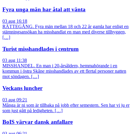
Fyra unga män har åtal att vänta
03 aug 16:18
RÄTTEGÅNG. Fyra män mellan 18 och 22 år gamla har enligt en
stämningsansökan ha misshandlat en man med diverse tillhyggen,
[…]
Turist misshandlades i centrum
03 aug 11:38
MISSHANDEL. En man i 20-årsåldern, hemmahörande i en
kommun i östra Skåne misshandlades av ett flertal personer natten
mot söndagen. […]
Veckans luncher
03 aug 09:21
Många är ni som är tillbaka på jobb efter semestern. Sen har vi ju er
som just gått på ledigheten. […]
BoIS värvar dansk anfallare
03 aug 06:21