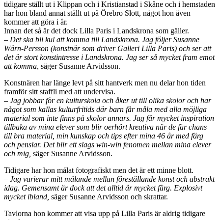
tidigare ställt ut i Klippan och i Kristianstad i Skåne och i hemstaden
har hon bland annat ställt ut på Örebro Slott, något hon även
kommer att göra i år.
Innan det så är det dock Lilla Paris i Landskrona som gäller.
– Det ska bli kul att komma till Landskrona. Jag följer Susanne
Wärn-Persson (konstnär som driver Galleri Lilla Paris) och ser att
det är stort konstintresse i Landskrona. Jag ser så mycket fram emot
att komma,
säger Susanne Arvidsson.
Konstnären har länge levt på sitt hantverk men nu delar hon tiden
framför sitt staffli med att undervisa.
– Jag jobbar för en kulturskola och åker ut till olika skolor och har
något som kallas kulturfritids där barn får måla med alla möjliga
material som inte finns på skolor annars. Jag får mycket inspiration
tillbaka av mina elever som blir oerhört kreativa när de får chans
till bra material, min kunskap och tips efter mina 46 år med färg
och penslar. Det blir ett slags win-win fenomen mellan mina elever
och mig,
säger Susanne Arvidsson.
Tidigare har hon målat fotografiskt men det är ett minne blott.
– Jag varierar mitt målande mellan föreställande konst och abstrakt
idag. Gemensamt är dock att det alltid är mycket färg. Explosivt
mycket ibland,
säger Susanne Arvidsson och skrattar.
Tavlorna hon kommer att visa upp på Lilla Paris är aldrig tidigare