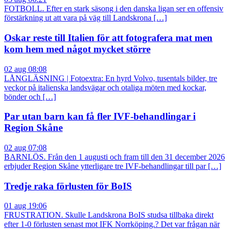
FOTBOLL. Efter en stark säsong i den danska ligan ser en offensiv
förstärkning ut att vara på väg till Landskrona […]
Oskar reste till Italien för att fotografera mat men
kom hem med något mycket större
02 aug 08:08
LÅNGLÄSNING | Fotoextra: En hyrd Volvo, tusentals bilder, tre
veckor på italienska landsvägar och otaliga möten med kockar,
bönder och […]
Par utan barn kan få fler IVF-behandlingar i
Region Skåne
02 aug 07:08
BARNLÖS. Från den 1 augusti och fram till den 31 december 2026
erbjuder Region Skåne ytterligare tre IVF-behandlingar till par […]
Tredje raka förlusten för BoIS
01 aug 19:06
FRUSTRATION. Skulle Landskrona BoIS studsa tillbaka direkt
efter 1-0 förlusten senast mot IFK Norrköping.? Det var frågan när