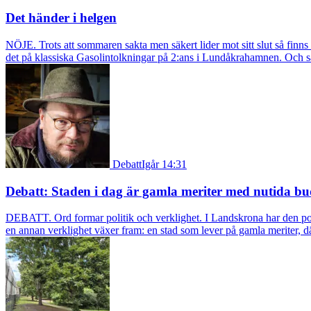
Det händer i helgen
NÖJE. Trots att sommaren sakta men säkert lider mot sitt slut så fin
det på klassiska Gasolintolkningar på 2:ans i Lundåkrahamnen. Och så ä
Debatt
Igår 14:31
Debatt: Staden i dag är gamla meriter med nutida bu
DEBATT. Ord formar politik och verklighet. I Landskrona har den pol
en annan verklighet växer fram: en stad som lever på gamla meriter, dä