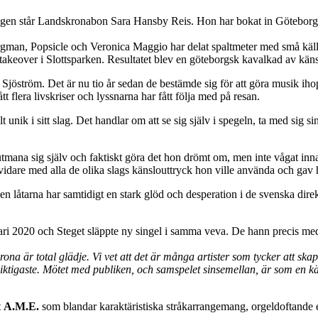
ingen står Landskronabon Sara Hansby Reis. Hon har bokat in Göteborgs
gman, Popsicle och Veronica Maggio har delat spaltmeter med små käl
 takeover i Slottsparken. Resultatet blev en göteborgsk kavalkad av kän
jöström. Det är nu tio år sedan de bestämde sig för att göra musik ih
 flera livskriser och lyssnarna har fått följa med på resan.
nik i sitt slag. Det handlar om att se sig själv i spegeln, ta med sig sin
 utmana sig själv och faktiskt göra det hon drömt om, men inte vågat inn
dare med alla de olika slags känslouttryck hon ville använda och gav h
en låtarna har samtidigt en stark glöd och desperation i de svenska direk
ri 2020 och Steget släppte ny singel i samma veva. De hann precis med
na är total glädje. Vi vet att det är många artister som tycker att ska
viktigaste. Mötet med publiken, och samspelet sinsemellan, är som en k
t
A.M.E.
som blandar karaktäristiska stråkarrangemang, orgeldoftande e