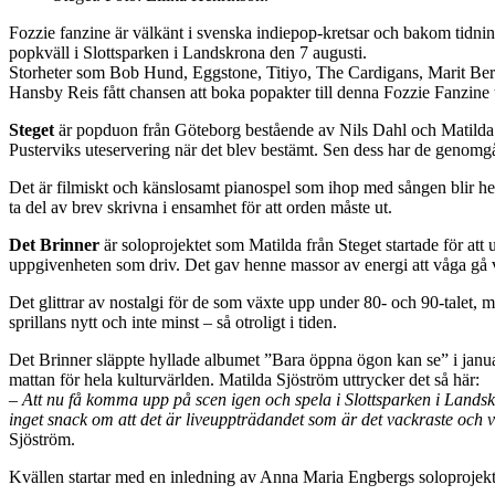
Fozzie fanzine är välkänt i svenska indiepop-kretsar och bakom tidn
popkväll i Slottsparken i Landskrona den 7 augusti.
Storheter som Bob Hund, Eggstone, Titiyo, The Cardigans, Marit Ber
Hansby Reis fått chansen att boka popakter till denna Fozzie Fanzine
Steget
är popduon från Göteborg bestående av Nils Dahl och Matilda S
Pusterviks uteservering när det blev bestämt. Sen dess har de genomgått
Det är filmiskt och känslosamt pianospel som ihop med sången blir helt u
ta del av brev skrivna i ensamhet för att orden måste ut.
Det Brinner
är soloprojektet som Matilda från Steget startade för att
uppgivenheten som driv. Det gav henne massor av energi att våga gå vi
Det glittrar av nostalgi för de som växte upp under 80- och 90-talet, m
sprillans nytt och inte minst – så otroligt i tiden.
Det Brinner släppte hyllade albumet ”Bara öppna ögon kan se” i janua
mattan för hela kulturvärlden. Matilda Sjöström uttrycker det så här:
– Att nu få komma upp på scen igen och spela i Slottsparken i Landskro
inget snack om att det är liveuppträdandet som är det vackraste och 
Sjöström.
Kvällen startar med en inledning av Anna Maria Engbergs soloprojek