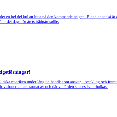
ns det en hel del kul att hitta på den kommande helgen. Bland annat så
r det dags för årets trädgårdsgille.
dgetlösningar!
itiska retoriken under lång tid handlat om ansvar, utveckling och fra
r visionerna har stannat av och där välfärden successivt urholkas.