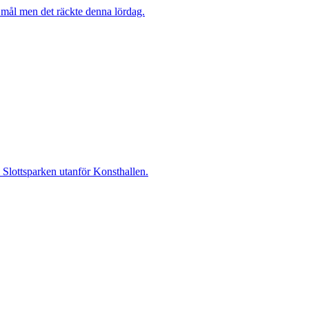
mål men det räckte denna lördag.
i Slottsparken utanför Konsthallen.