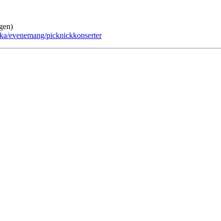
gen)
oka/evenemang/picknickkonserter