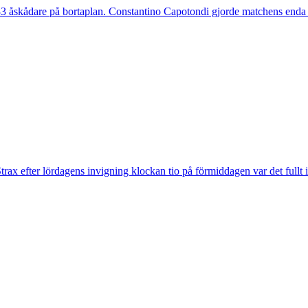
 åskådare på bortaplan. Constantino Capotondi gjorde matchens enda 
trax efter lördagens invigning klockan tio på förmiddagen var det fullt 