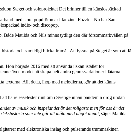
duon Steget och soloprojektet Det brinner till en känslospäckad
larband med stora popdrömmar i fanzinet Fozzie. Nu har Sara
slospäckad indie- och discopop.
op. Både Matilda och Nils minns tydligt den där försommarkvällen på
 historia och samtidigt blicka framåt. Att lyssna på Steget är som att få
an. Hon började 2016 med att använda ilskan istället för
enne även modet att skapa helt andra genre-variationer i låtarna.
ta texterna. Allt detta, ihop med melodierna, gör att det känns
 att ha releasefester runt om i Sverige innan pandemin drog undan
pandet av musik och inspelandet är det roligaste men för oss är det
ärlekshistoria som inte går att mäta med något annat,
säger Matilda
lgitarrer med elektroniska inslag och pulserande trummaskiner.