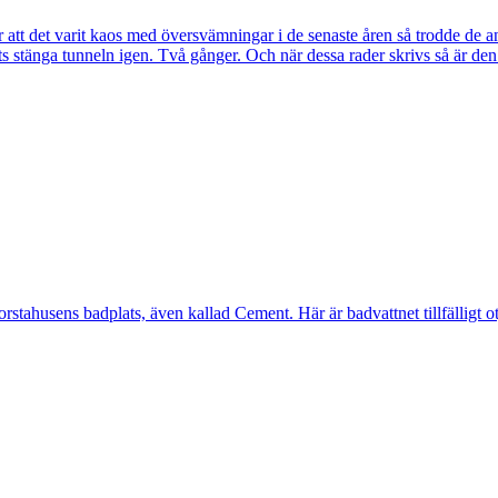
tt det varit kaos med översvämningar i de senaste åren så trodde de a
s stänga tunneln igen. Två gånger. Och när dessa rader skrivs så är de
ahusens badplats, även kallad Cement. Här är badvattnet tillfälligt otj