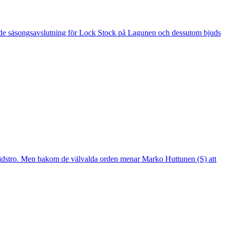
 är de säsongsavslutning för Lock Stock på Lagunen och dessutom bjuds
mtidstro. Men bakom de välvalda orden menar Marko Huttunen (S) att