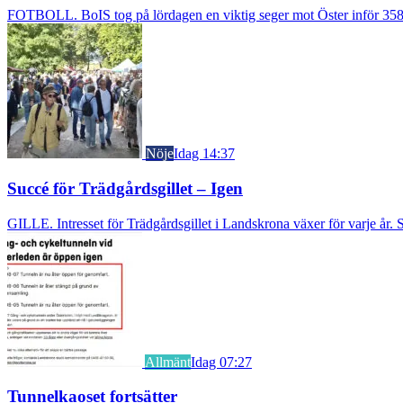
FOTBOLL. BoIS tog på lördagen en viktig seger mot Öster inför 3583
Nöje
Idag 14:37
Succé för Trädgårdsgillet – Igen
GILLE. Intresset för Trädgårdsgillet i Landskrona växer för varje år. S
Allmänt
Idag 07:27
Tunnelkaoset fortsätter