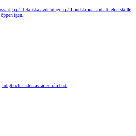
nsvariga på Tekniska avdelningen på Landskrona stad att felen skulle
n öppen igen.
änligt och staden avråder från bad.