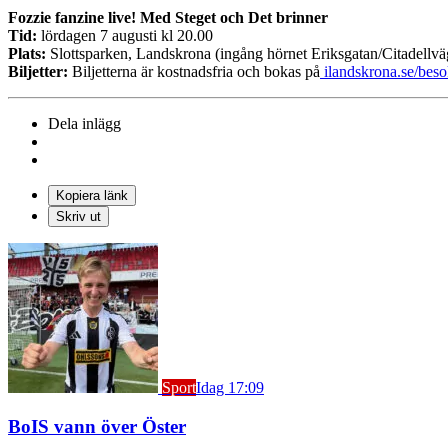
Fozzie fanzine live! Med Steget och Det brinner
Tid:
lördagen 7 augusti kl 20.00
Plats:
Slottsparken, Landskrona (ingång hörnet Eriksgatan/Citadellvä
Biljetter:
Biljetterna är kostnadsfria och bokas på
ilandskrona.se/bes
Dela inlägg
Kopiera länk
Skriv ut
Sport
Idag 17:09
BoIS vann över Öster