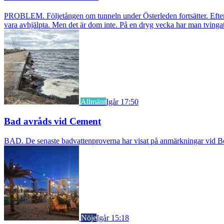
PROBLEM. Följetången om tunneln under Österleden fortsätter. Efter a
vara avhjälpta. Men det är dom inte. På en dryg vecka har man tvingat
Allmänt
Igår 17:50
Bad avråds vid Cement
BAD. De senaste badvattenproverna har visat på anmärkningar vid Borst
Nöje
Igår 15:18