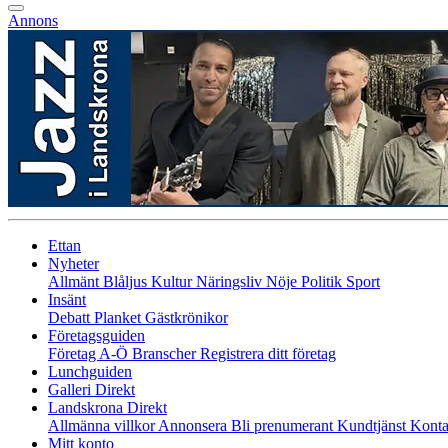
Annons
Ettan
Nyheter
Allmänt
Blåljus
Kultur
Näringsliv
Nöje
Politik
Sport
Insänt
Debatt
Planket
Gästkrönikor
Företagsguiden
Företag A-Ö
Branscher
Registrera ditt företag
Lunchguiden
Galleri Direkt
Landskrona Direkt
Allmänna villkor
Annonsera
Bli prenumerant
Kundtjänst
Konta
Mitt konto