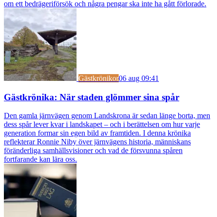
om ett bedrägeriförsök och några pengar ska inte ha gått förlorade.
Gästkrönikor
06 aug 09:41
Gästkrönika: När staden glömmer sina spår
Den gamla järnvägen genom Landskrona är sedan länge borta, men
dess spår lever kvar i landskapet – och i berättelsen om hur varje
generation formar sin egen bild av framtiden. I denna krönika
reflekterar Ronnie Niby över järnvägens historia, människans
föränderliga samhällsvisioner och vad de försvunna spåren
fortfarande kan lära oss.