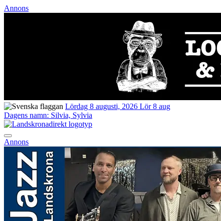
Annons
Lördag 8 augusti, 2026
Lör 8 aug
Dagens namn:
Silvia, Sylvia
Annons