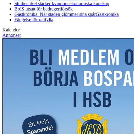
Studiecirkel stärker kvinnors ekonomiska kunskap
BoIS utsatt för bedrägeriförsök
Gästkrönika: När staden glömmer sina spår
Gästkrönika
Fängelse för rattfylla
Kalender
Annonser