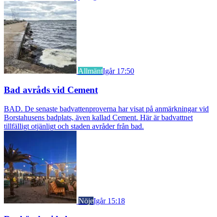
Allmänt
Igår 17:50
Bad avråds vid Cement
BAD. De senaste badvattenproverna har visat på anmärkningar vid
Borstahusens badplats, även kallad Cement. Här är badvattnet
tillfälligt otjänligt och staden avråder från bad.
Nöje
Igår 15:18