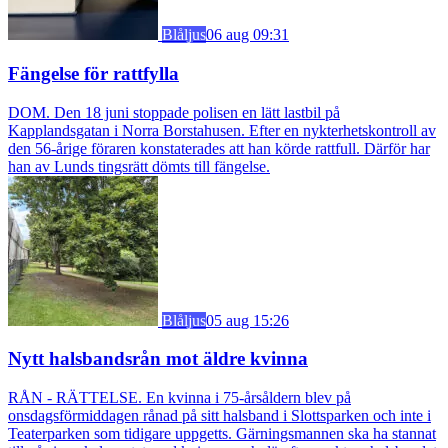
Blåljus
06 aug 09:31
Fängelse för rattfylla
DOM. Den 18 juni stoppade polisen en lätt lastbil på
Kapplandsgatan i Norra Borstahusen. Efter en nykterhetskontroll av
den 56-årige föraren konstaterades att han körde rattfull. Därför har
han av Lunds tingsrätt dömts till fängelse.
Blåljus
05 aug 15:26
Nytt halsbandsrån mot äldre kvinna
RÅN - RÄTTELSE. En kvinna i 75-årsåldern blev på
onsdagsförmiddagen rånad på sitt halsband i Slottsparken och inte i
Teaterparken som tidigare uppgetts. Gärningsmannen ska ha stannat