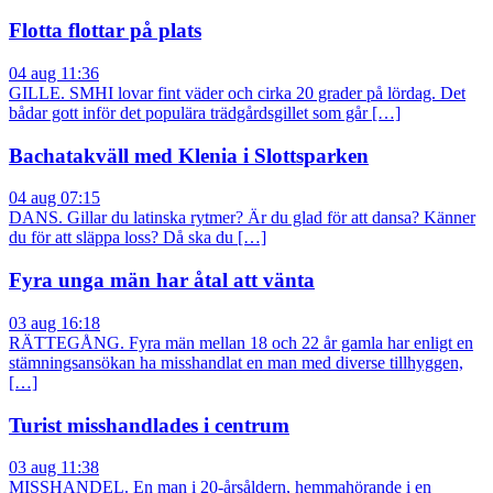
Flotta flottar på plats
04 aug 11:36
GILLE. SMHI lovar fint väder och cirka 20 grader på lördag. Det
bådar gott inför det populära trädgårdsgillet som går […]
Bachatakväll med Klenia i Slottsparken
04 aug 07:15
DANS. Gillar du latinska rytmer? Är du glad för att dansa? Känner
du för att släppa loss? Då ska du […]
Fyra unga män har åtal att vänta
03 aug 16:18
RÄTTEGÅNG. Fyra män mellan 18 och 22 år gamla har enligt en
stämningsansökan ha misshandlat en man med diverse tillhyggen,
[…]
Turist misshandlades i centrum
03 aug 11:38
MISSHANDEL. En man i 20-årsåldern, hemmahörande i en