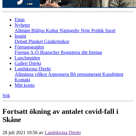
Ettan
Nyheter
Allmänt
Blåljus
Kultur
Näringsliv
Nöje
Politik
Sport
Insänt
Debatt
Planket
Gästkrönikor
Företagsguiden
Företag A-Ö
Branscher
Registrera ditt företag
Lunchguiden
Galleri Direkt
Landskrona Direkt
Allmänna villkor
Annonsera
Bli prenumerant
Kundtjänst
Kontakt
Mitt konto
Sök
Fortsatt ökning av antalet covid-fall i
Skåne
28 juli 2021 10:56
av
Landskrona Direkt