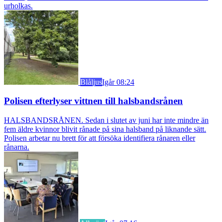
urholkas.
Blåljus
Igår 08:24
Polisen efterlyser vittnen till halsbandsrånen
HALSBANDSRÅNEN. Sedan i slutet av juni har inte mindre än
fem äldre kvinnor blivit rånade på sina halsband på liknande sätt.
Polisen arbetar nu brett för att försöka identifiera rånaren eller
rånarna.