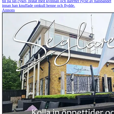
till på sin cykel, pratat med kvinnan och därefter ryckt av halsbandet
innan han knuffade omkull henne och flydde.
Annons