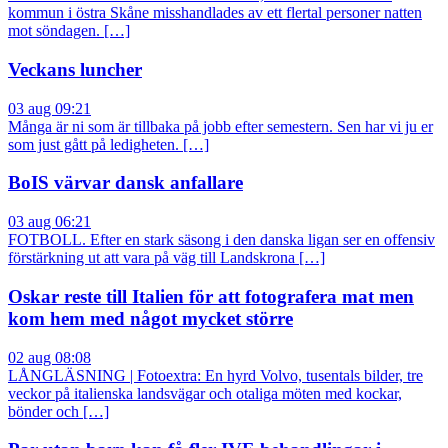
kommun i östra Skåne misshandlades av ett flertal personer natten
mot söndagen. […]
Veckans luncher
03 aug 09:21
Många är ni som är tillbaka på jobb efter semestern. Sen har vi ju er
som just gått på ledigheten. […]
BoIS värvar dansk anfallare
03 aug 06:21
FOTBOLL. Efter en stark säsong i den danska ligan ser en offensiv
förstärkning ut att vara på väg till Landskrona […]
Oskar reste till Italien för att fotografera mat men
kom hem med något mycket större
02 aug 08:08
LÅNGLÄSNING | Fotoextra: En hyrd Volvo, tusentals bilder, tre
veckor på italienska landsvägar och otaliga möten med kockar,
bönder och […]