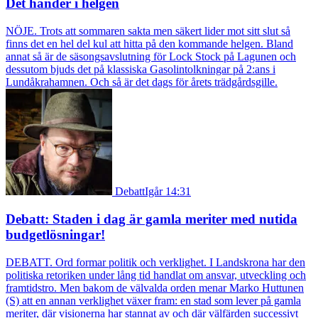
Det händer i helgen
NÖJE. Trots att sommaren sakta men säkert lider mot sitt slut så
finns det en hel del kul att hitta på den kommande helgen. Bland
annat så är de säsongsavslutning för Lock Stock på Lagunen och
dessutom bjuds det på klassiska Gasolintolkningar på 2:ans i
Lundåkrahamnen. Och så är det dags för årets trädgårdsgille.
Debatt
Igår 14:31
Debatt: Staden i dag är gamla meriter med nutida
budgetlösningar!
DEBATT. Ord formar politik och verklighet. I Landskrona har den
politiska retoriken under lång tid handlat om ansvar, utveckling och
framtidstro. Men bakom de välvalda orden menar Marko Huttunen
(S) att en annan verklighet växer fram: en stad som lever på gamla
meriter, där visionerna har stannat av och där välfärden successivt