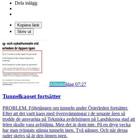
Dela inlägg
Kopiera länk
Skriv ut
Allmänt
Idag 07:27
Tunnelkaoset fortsätter
PROBLEM. Följetången om tunneln under Österleden fortsätter.
Efter att det varit kaos med översvämningar i de senaste åren så
trodde de ansvariga på Tekniska avdelningen på Landskrona stad att
felen skulle vara avhjälpta. Men det är dom inte. På en dryg vecka
har man tvingats stänga tunneln igen. Två gånger. Och när dessa
rader skrivs så är den öppen igen.