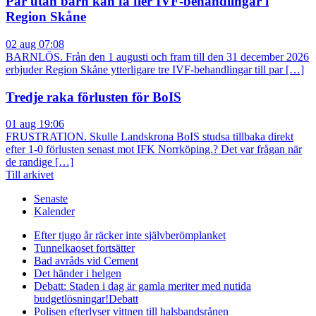
Par utan barn kan få fler IVF-behandlingar i
Region Skåne
02 aug 07:08
BARNLÖS. Från den 1 augusti och fram till den 31 december 2026
erbjuder Region Skåne ytterligare tre IVF-behandlingar till par […]
Tredje raka förlusten för BoIS
01 aug 19:06
FRUSTRATION. Skulle Landskrona BoIS studsa tillbaka direkt
efter 1-0 förlusten senast mot IFK Norrköping.? Det var frågan när
de randige […]
Till arkivet
Senaste
Kalender
Efter tjugo år räcker inte självberöm
planket
Tunnelkaoset fortsätter
Bad avråds vid Cement
Det händer i helgen
Debatt: Staden i dag är gamla meriter med nutida
budgetlösningar!
Debatt
Polisen efterlyser vittnen till halsbandsrånen