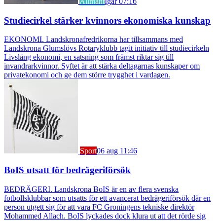
Allmänt
Igår 07:16
Studiecirkel stärker kvinnors ekonomiska kunskap
EKONOMI. Landskronafredrikorna har tillsammans med
Landskrona Glumslövs Rotaryklubb tagit initiativ till studiecirkeln
Livslång ekonomi, en satsning som främst riktar sig till
invandrarkvinnor. Syftet är att stärka deltagarnas kunskaper om
privatekonomi och ge dem större trygghet i vardagen.
Sport
06 aug 11:46
BoIS utsatt för bedrägeriförsök
BEDRÄGERI. Landskrona BoIS är en av flera svenska
fotbollsklubbar som utsatts för ett avancerat bedrägeriförsök där en
person utgett sig för att vara FC Groningens tekniske direktör
Mohammed Allach. BoIS lyckades dock klura ut att det rörde sig