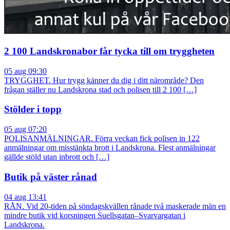
2 100 Landskronabor får tycka till om tryggheten
05 aug 09:30
TRYGGHET. Hur trygg känner du dig i ditt närområde? Den
frågan ställer nu Landskrona stad och polisen till 2 100 […]
Stölder i topp
05 aug 07:20
POLISANMÄLNINGAR. Förra veckan fick polisen in 122
anmälningar om misstänkta brott i Landskrona. Flest anmälningar
gällde stöld utan inbrott och […]
Butik på väster rånad
04 aug 13:41
RÅN. Vid 20-tiden på söndagskvällen rånade två maskerade män en
mindre butik vid korsningen Suellsgatan–Svarvargatan i
Landskrona.