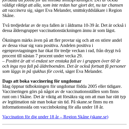
väldigt viktigt att alla, som inte redan har gjort det, nu tar chansen
att vaccinera sig,
säger Eva Melander, smittskyddsläkare i Region
Skåne.
Två tredjedelar av de nya fallen är i åldrarna 10-39 år. Det är också i
dessa åldersgrupper vaccinationstäckningen ännu är som lägst.
Ökningen märks även på att fler provtar sig och att en större andel
av dessa visar sig vara positiva. Andelen positiva i
egenprovtagningen har ökat för tredje veckan i rad, från drygt två
procent till nästan 7 procent under vecka 29.
– Positivt är att vi endast ser enstaka fall av i gruppen över 60 år
och inga nya fall på äldreboenden. Det är också fortsatt få personer
som läggs in på sjukhus för covi
d, säger Eva Melander.
Dags att boka vaccinering för ungdomar
Idag öppnar tidbokningen för ungdomar födda 2005 eller tidigare.
Vaccineringen görs på något av de vaccinationsställen som finns
runt om i Skåne. Det är viktig att försäkra sig om att man har rätt typ
av legitimation när man bokar sin tid. På skane.se finns nu en
informationssida om vaccinbokning för alla under 18 år.
Vaccination för dig under 18 år – Region Skåne (skane.se)