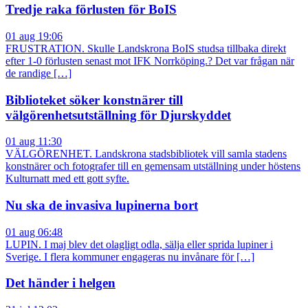
Tredje raka förlusten för BoIS
01 aug 19:06
FRUSTRATION. Skulle Landskrona BoIS studsa tillbaka direkt
efter 1-0 förlusten senast mot IFK Norrköping.? Det var frågan när
de randige […]
Biblioteket söker konstnärer till
välgörenhetsutställning för Djurskyddet
01 aug 11:30
VÄLGÖRENHET. Landskrona stadsbibliotek vill samla stadens
konstnärer och fotografer till en gemensam utställning under höstens
Kulturnatt med ett gott syfte.
Nu ska de invasiva lupinerna bort
01 aug 06:48
LUPIN. I maj blev det olagligt odla, sälja eller sprida lupiner i
Sverige. I flera kommuner engageras nu invånare för […]
Det händer i helgen