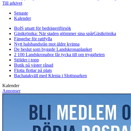
Till arkivet
Senaste
Kalender
BoIS utsatt för bedrägeriförsök
Gästkrönika: När staden glömmer sina spår
Gästkrönika
Fängelse för rattfylla
Nytt halsbandsrån mot äldre kvinna
De beslut som byggde Landskrona
planket
2 100 Landskronabor får tycka till om tryggheten
Stölder i topp
Butik på väster rånad
Flotta flottar på plats
Bachatakväll med Klenia i Slottsparken
Kalender
Annonser