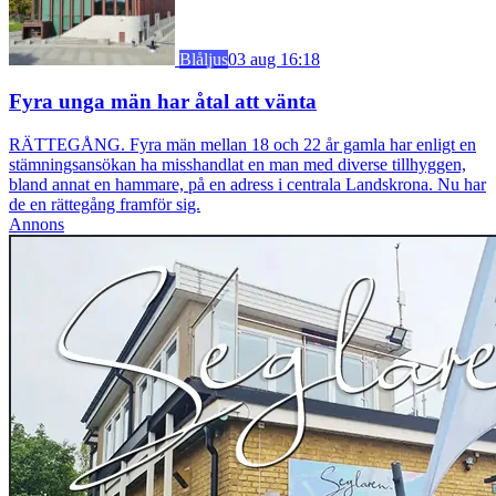
Blåljus
03 aug 16:18
Fyra unga män har åtal att vänta
RÄTTEGÅNG. Fyra män mellan 18 och 22 år gamla har enligt en
stämningsansökan ha misshandlat en man med diverse tillhyggen,
bland annat en hammare, på en adress i centrala Landskrona. Nu har
de en rättegång framför sig.
Annons