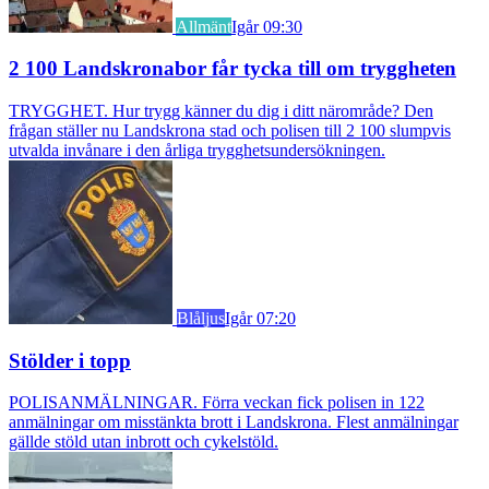
Allmänt
Igår 09:30
2 100 Landskronabor får tycka till om tryggheten
TRYGGHET. Hur trygg känner du dig i ditt närområde? Den
frågan ställer nu Landskrona stad och polisen till 2 100 slumpvis
utvalda invånare i den årliga trygghetsundersökningen.
Blåljus
Igår 07:20
Stölder i topp
POLISANMÄLNINGAR. Förra veckan fick polisen in 122
anmälningar om misstänkta brott i Landskrona. Flest anmälningar
gällde stöld utan inbrott och cykelstöld.