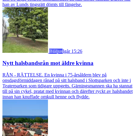
han av Lunds tingsrätt dömts till fängelse.
Blåljus
Igår 15:26
Nytt halsbandsrån mot äldre kvinna
RÅN - RÄTTELSE. En kvinna i 75-årsåldern blev på
onsdagsförmiddagen rånad på sitt halsband i Slottsparken och inte i
Teaterparken som tidigare uppgetts. Gärningsmannen ska ha stannat
till på sin cykel, pratat med kvinnan och därefter ryckt av halsbandet
innan han knuffade omkull henne och flydde.