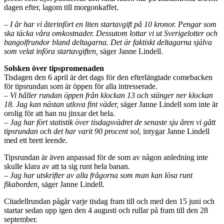
dagen efter, lagom till morgonkaffet.
– I år har vi återinfört en liten startavgift på 10 kronor. Pengar som
ska täcka våra omkostnader. Dessutom lottar vi ut Sverigelotter och
bangolfrundor bland deltagarna. Det är faktiskt deltagarna själva
som velat införa startavgiften,
säger Janne Lindell.
Solsken över tipspromenaden
Tisdagen den 6 april är det dags för den efterlängtade comebacken
för tipsrundan som är öppen för alla intresserade.
– Vi håller rundan öppen från klockan 13 och stänger ner klockan
18. Jag kan nästan utlova fint väder,
säger Janne Lindell som inte är
orolig för att han nu jinxar det hela.
– Jag har fört statistik över tisdagsvädret de senaste sju åren vi gått
tipsrundan och det har varit 90 procent sol
, intygar Janne Lindell
med ett brett leende.
Tipsrundan är även anpassad för de som av någon anledning inte
skulle klara av att ta sig runt hela banan.
– Jag har utskrifter av alla frågorna som man kan lösa runt
fikaborden,
säger Janne Lindell.
Citadellrundan pågår varje tisdag fram till och med den 15 juni och
startar sedan upp igen den 4 augusti och rullar på fram till den 28
september.