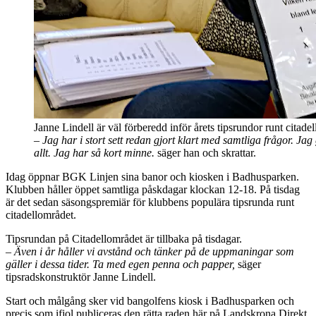
Janne Lindell är väl förberedd inför årets tipsrundor runt citade
– Jag har i stort sett redan gjort klart med samtliga frågor. Ja
allt. Jag har så kort minne.
säger han och skrattar.
Idag öppnar BGK Linjen sina banor och kiosken i Badhusparken.
Klubben håller öppet samtliga påskdagar klockan 12-18. På tisdag
är det sedan säsongspremiär för klubbens populära tipsrunda runt
citadellområdet.
Tipsrundan på Citadellområdet är tillbaka på tisdagar.
– Även i år håller vi avstånd och tänker på de uppmaningar som
gäller i dessa tider. Ta med egen penna och papper,
säger
tipsradskonstruktör Janne Lindell.
Start och målgång sker vid bangolfens kiosk i Badhusparken och
precis som ifjol publiceras den rätta raden här på Landskrona Direkt