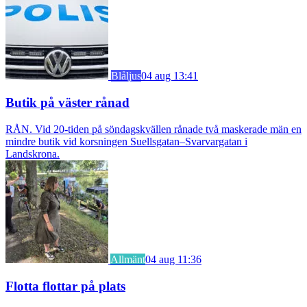
Blåljus
04 aug 13:41
Butik på väster rånad
RÅN. Vid 20-tiden på söndagskvällen rånade två maskerade män en
mindre butik vid korsningen Suellsgatan–Svarvargatan i
Landskrona.
Allmänt
04 aug 11:36
Flotta flottar på plats