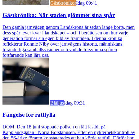
Gästkrönikor
Idag 09:41
Gästkrönika: När staden glömmer sina spår
Den gamla järnvägen genom Landskrona är sedan länge borta, men
dess spår lever kvar i landskapet – och i berättelsen om hur varje
generation formar sin egen bild av framtiden. I denna krönika
reflekterar Ronnie Niby över järnvägens historia, människans
föränderliga samhällsvisioner och vad de försvunna spåren
fortfarande kan lära oss.
Blåljus
Idag 09:31
Fängelse för rattfylla
DOM. Den 18 juni stoppade polisen en lätt lastbil på
Kapplandsgatan i Norra Borstahusen. Efter en nykterhetskontroll av
den 56-årige föraren konstaterades att han körde rattfull. Därför har