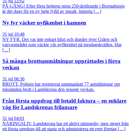
31 jul 12:02
PÅ GÅNG! Efter förra helgens stora 250-årsfirande i Borstahusen
är det dags för en ny helg fylld av musik, historia […]
Ny fyr väcker nyfikenhet i hamnen
31 jul 10:48
NY FYR. Det var inte enbart blixt och dunder över Gråen och
varvsområdet som väckte vår nyfikenhet på torsdagskvällen. Har
[…]
Så många brottsanmälningar upprättades i förra
veckan
31 jul 06:36
BROTT. Polisen har registrerat sammanlagt 77 anmälningar om
misstänkta brott i Landskrona den senaste veckan.
Från första uppdrag till betald faktura – en enklare
väg för Landskronas frilansare
31 jul 04:01
NÄRINGSLIV. Landskrona har ett aktivt näringsliv, men steget från
ett första uppdrag till att starta och administrera ett eget företag […]