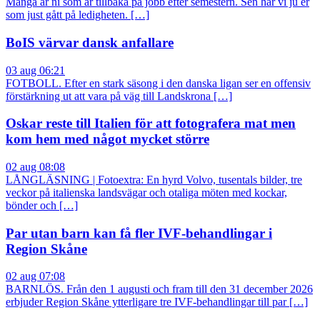
Många är ni som är tillbaka på jobb efter semestern. Sen har vi ju er
som just gått på ledigheten. […]
BoIS värvar dansk anfallare
03 aug 06:21
FOTBOLL. Efter en stark säsong i den danska ligan ser en offensiv
förstärkning ut att vara på väg till Landskrona […]
Oskar reste till Italien för att fotografera mat men
kom hem med något mycket större
02 aug 08:08
LÅNGLÄSNING | Fotoextra: En hyrd Volvo, tusentals bilder, tre
veckor på italienska landsvägar och otaliga möten med kockar,
bönder och […]
Par utan barn kan få fler IVF-behandlingar i
Region Skåne
02 aug 07:08
BARNLÖS. Från den 1 augusti och fram till den 31 december 2026
erbjuder Region Skåne ytterligare tre IVF-behandlingar till par […]