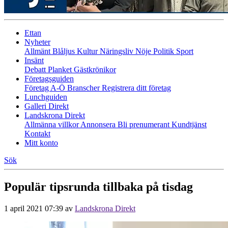
Ettan
Nyheter
Allmänt
Blåljus
Kultur
Näringsliv
Nöje
Politik
Sport
Insänt
Debatt
Planket
Gästkrönikor
Företagsguiden
Företag A-Ö
Branscher
Registrera ditt företag
Lunchguiden
Galleri Direkt
Landskrona Direkt
Allmänna villkor
Annonsera
Bli prenumerant
Kundtjänst
Kontakt
Mitt konto
Sök
Populär tipsrunda tillbaka på tisdag
1 april 2021 07:39
av
Landskrona Direkt