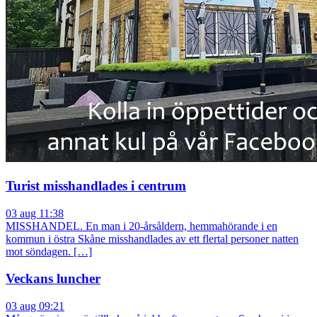
Turist misshandlades i centrum
03 aug 11:38
MISSHANDEL. En man i 20-årsåldern, hemmahörande i en
kommun i östra Skåne misshandlades av ett flertal personer natten
mot söndagen. […]
Veckans luncher
03 aug 09:21