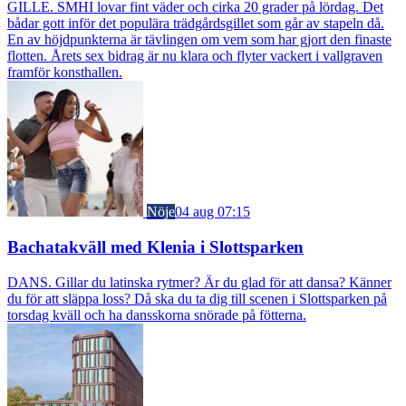
GILLE. SMHI lovar fint väder och cirka 20 grader på lördag. Det
bådar gott inför det populära trädgårdsgillet som går av stapeln då.
En av höjdpunkterna är tävlingen om vem som har gjort den finaste
flotten. Årets sex bidrag är nu klara och flyter vackert i vallgraven
framför konsthallen.
Nöje
04 aug 07:15
Bachatakväll med Klenia i Slottsparken
DANS. Gillar du latinska rytmer? Är du glad för att dansa? Känner
du för att släppa loss? Då ska du ta dig till scenen i Slottsparken på
torsdag kväll och ha dansskorna snörade på fötterna.