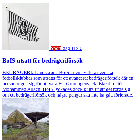
Sport
Idag 11:46
BoIS utsatt för bedrägeriförsök
BEDRÄGERI. Landskrona BoIS är en av flera svenska
fotbollsklubbar som utsatts för ett avancerat bedrägeriförsök där en
person utgett sig för att vara FC Groningens tekniske direktör
Mohammed Allach. BoIS lyckades dock klura ut att det rörde sig
om ett bedrägeriförsök och några pengar ska inte ha gått förlorade.