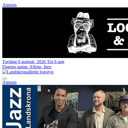
Annons
Torsdag 6 augusti, 2026
Tor 6 aug
Dagens namn:
Alfons, Inez
Annons