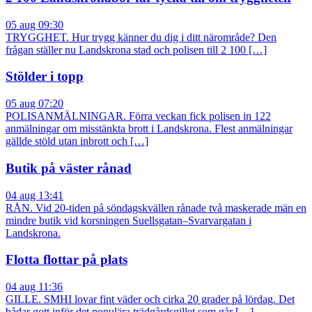
05 aug 09:30
TRYGGHET. Hur trygg känner du dig i ditt närområde? Den
frågan ställer nu Landskrona stad och polisen till 2 100 […]
Stölder i topp
05 aug 07:20
POLISANMÄLNINGAR. Förra veckan fick polisen in 122
anmälningar om misstänkta brott i Landskrona. Flest anmälningar
gällde stöld utan inbrott och […]
Butik på väster rånad
04 aug 13:41
RÅN. Vid 20-tiden på söndagskvällen rånade två maskerade män en
mindre butik vid korsningen Suellsgatan–Svarvargatan i
Landskrona.
Flotta flottar på plats
04 aug 11:36
GILLE. SMHI lovar fint väder och cirka 20 grader på lördag. Det
bådar gott inför det populära trädgårdsgillet som går […]