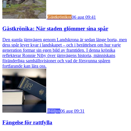
Gästkrönikor
06 aug 09:41
Gästkrönika: När staden glömmer sina spår
Den gamla järnvägen genom Landskrona är sedan länge borta, men
dess spår lever kvar i landskapet – och i berättelsen om hur varje
generation formar sin egen bild av framtiden. I denna krönika
reflekterar Ronnie Niby över järnvägens historia, människans
föränderliga samhällsvisioner och vad de försvunna spåren
fortfarande kan lära oss.
Blåljus
06 aug 09:31
Fängelse för rattfylla