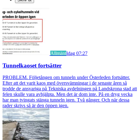
Allmänt
Idag 07:27
Tunnelkaoset fortsätter
PROBLEM. Följetången om tunneln under Österleden fortsätter.
Efter att det varit kaos med översvämningar i de senaste åren så
trodde de ansvariga på Tekniska avdelningen på Landskrona stad att
felen skulle vara avhjälpta. Men det är dom inte. På en dryg vecka
har man tvingats stänga tunneln igen. Två gånger. Och när dessa
rader skrivs så är den öppen igen.