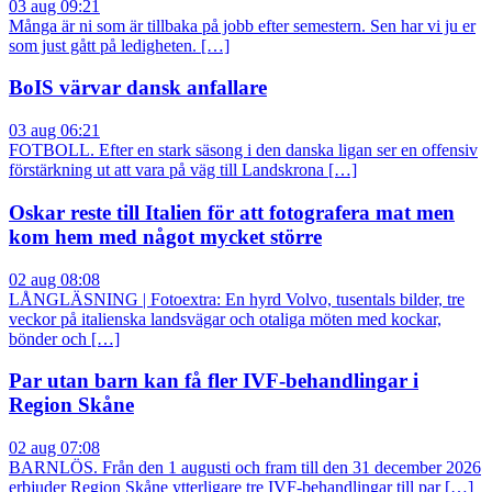
03 aug 09:21
Många är ni som är tillbaka på jobb efter semestern. Sen har vi ju er
som just gått på ledigheten. […]
BoIS värvar dansk anfallare
03 aug 06:21
FOTBOLL. Efter en stark säsong i den danska ligan ser en offensiv
förstärkning ut att vara på väg till Landskrona […]
Oskar reste till Italien för att fotografera mat men
kom hem med något mycket större
02 aug 08:08
LÅNGLÄSNING | Fotoextra: En hyrd Volvo, tusentals bilder, tre
veckor på italienska landsvägar och otaliga möten med kockar,
bönder och […]
Par utan barn kan få fler IVF-behandlingar i
Region Skåne
02 aug 07:08
BARNLÖS. Från den 1 augusti och fram till den 31 december 2026
erbjuder Region Skåne ytterligare tre IVF-behandlingar till par […]