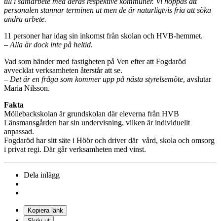
till i samarbete med deras respektive kommuner. Vi hoppas att
personalen stannar terminen ut men de är naturligtvis fria att söka
andra arbete.
11 personer har idag sin inkomst från skolan och HVB-hemmet.
– Alla är dock inte på heltid.
Vad som händer med fastigheten på Ven efter att Fogdaröd
avvecklat verksamheten återstår att se.
– Det är en fråga som kommer upp på nästa styrelsemöte
, avslutar
Maria Nilsson.
Fakta
Möllebackskolan är grundskolan där eleverna från HVB
Länsmansgården har sin undervisning, vilken är individuellt
anpassad.
Fogdaröd har sitt säte i Höör och driver där vård, skola och omsorg
i privat regi. Där går verksamheten med vinst.
Dela inlägg
Kopiera länk
Skriv ut