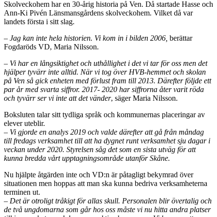
Skolveckohem har en 30-årig historia på Ven. Då startade Hasse och
Ann-Ki Pivén Länsmansgårdens skolveckohem. Vilket då var
landets första i sitt slag.
– Jag kan inte hela historien. Vi kom in i bilden 2006,
berättar
Fogdaröds VD, Maria Nilsson.
– Vi har en långsiktighet och uthållighet i det vi tar för oss men det
hjälper tyvärr inte alltid. När vi tog över HVB-hemmet och skolan
på Ven så gick enheten med förlust fram till 2013. Därefter följde ett
par år med svarta siffror. 2017- 2020 har siffrorna åter varit röda
och tyvärr ser vi inte att det vänder
, säger Maria Nilsson.
Boksluten talar sitt tydliga språk och kommunernas placeringar av
elever uteblir.
– Vi gjorde en analys 2019 och valde därefter att gå från måndag
till fredags verksamhet till att ha dygnet runt verksamhet sju dagar i
veckan under 2020.
Styrelsen såg det som en sista utväg för att
kunna bredda vårt upptagningsområde utanför Skåne.
Nu hjälpte åtgärden inte och VD:n är påtagligt bekymrad över
situationen men hoppas att man ska kunna bedriva verksamheterna
terminen ut.
– Det är otroligt tråkigt för allas skull. Personalen blir övertalig och
de två ungdomarna som går hos oss måste vi nu hitta andra platser