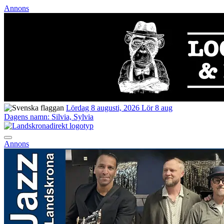
Annons
Lördag 8 augusti, 2026
Lör 8 aug
Dagens namn:
Silvia, Sylvia
Annons