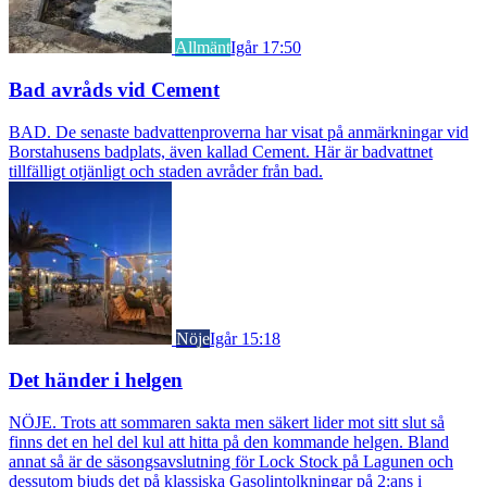
Allmänt
Igår 17:50
Bad avråds vid Cement
BAD. De senaste badvattenproverna har visat på anmärkningar vid
Borstahusens badplats, även kallad Cement. Här är badvattnet
tillfälligt otjänligt och staden avråder från bad.
Nöje
Igår 15:18
Det händer i helgen
NÖJE. Trots att sommaren sakta men säkert lider mot sitt slut så
finns det en hel del kul att hitta på den kommande helgen. Bland
annat så är de säsongsavslutning för Lock Stock på Lagunen och
dessutom bjuds det på klassiska Gasolintolkningar på 2:ans i