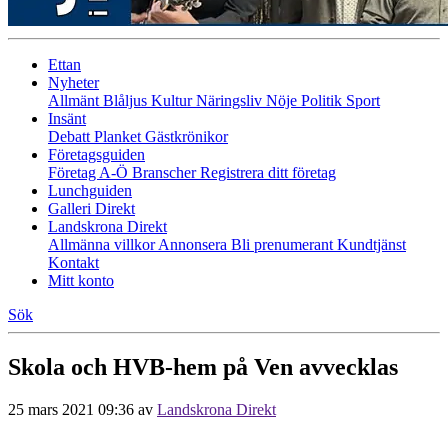
Ettan
Nyheter
Allmänt
Blåljus
Kultur
Näringsliv
Nöje
Politik
Sport
Insänt
Debatt
Planket
Gästkrönikor
Företagsguiden
Företag A-Ö
Branscher
Registrera ditt företag
Lunchguiden
Galleri Direkt
Landskrona Direkt
Allmänna villkor
Annonsera
Bli prenumerant
Kundtjänst
Kontakt
Mitt konto
Sök
Skola och HVB-hem på Ven avvecklas
25 mars 2021 09:36
av
Landskrona Direkt