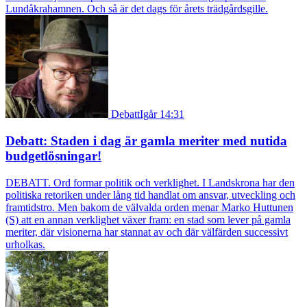
Lundåkrahamnen. Och så är det dags för årets trädgårdsgille.
Debatt
Igår 14:31
Debatt: Staden i dag är gamla meriter med nutida
budgetlösningar!
DEBATT. Ord formar politik och verklighet. I Landskrona har den
politiska retoriken under lång tid handlat om ansvar, utveckling och
framtidstro. Men bakom de välvalda orden menar Marko Huttunen
(S) att en annan verklighet växer fram: en stad som lever på gamla
meriter, där visionerna har stannat av och där välfärden successivt
urholkas.