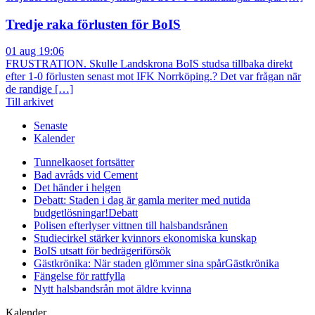
Tredje raka förlusten för BoIS
01 aug 19:06
FRUSTRATION. Skulle Landskrona BoIS studsa tillbaka direkt
efter 1-0 förlusten senast mot IFK Norrköping.? Det var frågan när
de randige […]
Till arkivet
Senaste
Kalender
Tunnelkaoset fortsätter
Bad avråds vid Cement
Det händer i helgen
Debatt: Staden i dag är gamla meriter med nutida
budgetlösningar!
Debatt
Polisen efterlyser vittnen till halsbandsrånen
Studiecirkel stärker kvinnors ekonomiska kunskap
BoIS utsatt för bedrägeriförsök
Gästkrönika: När staden glömmer sina spår
Gästkrönika
Fängelse för rattfylla
Nytt halsbandsrån mot äldre kvinna
Kalender