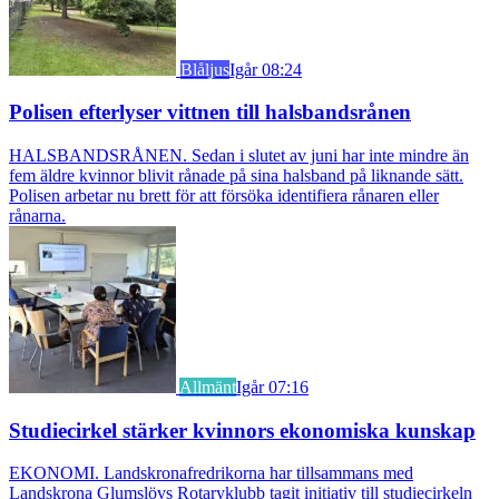
Blåljus
Igår 08:24
Polisen efterlyser vittnen till halsbandsrånen
HALSBANDSRÅNEN. Sedan i slutet av juni har inte mindre än
fem äldre kvinnor blivit rånade på sina halsband på liknande sätt.
Polisen arbetar nu brett för att försöka identifiera rånaren eller
rånarna.
Allmänt
Igår 07:16
Studiecirkel stärker kvinnors ekonomiska kunskap
EKONOMI. Landskronafredrikorna har tillsammans med
Landskrona Glumslövs Rotaryklubb tagit initiativ till studiecirkeln