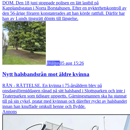
DOM. Den 18 juni stoppade polisen en lätt lastbil på
Kapplandsgatan i Norra Borstahusen. Efter en nykterhetskontroll av
den 56-årige föraren konstaterades att han körde rattfull. Därför har
han av Lunds tingsrätt dömts till fängelse.
Blåljus
05 aug 15:26
Nytt halsbandsrån mot äldre kvinna
RÅN - RÄTTELSE. En kvinna i 75-årsåldern blev på
onsdagsförmiddagen rånad på sitt halsband i Slottsparken och inte i
Teaterparken som tidigare uppgetts. Gärningsmannen ska ha stannat
till på sin cykel, pratat med kvinnan och därefter ryckt av halsbandet
innan han knuffade omkull henne och flydde.
Annons