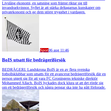
Livslång ekonomi, en satsning som främst riktar sig till
invandrarkvinnor. Syftet är att stärka deltagarnas kunskaper om
privatekonomi och ge dem större trygghet i vardagen.
Sport
06 aug 11:46
BoIS utsatt för bedrägeriförsök
BEDRÄGERI. Landskrona BoIS är en av flera svenska
fotbollsklubbar som utsatts för ett avancerat bedrägeriförsök där en
person utgett sig för att vara FC Groningens tekniske direktör
Mohammed Allach. BoIS lyckades dock klura ut att det rörde sig
om ett bedrägeriförsök och några pengar ska inte ha gått förlorade.