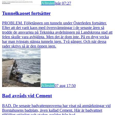
Allmänt
Igår 07:27
Tunnelkaoset fortsätter
PROBLEM. Följetången om tunneln under Österleden fortsätter.
Efter att det varit kaos med översvämningar i de senaste åren så
trodde de ansvariga på Tekniska avdelningen på Landskrona stad att
felen skulle vara avhjälpta. Men det är dom inte. På en dryg vecka
har man tvingats stänga tunneln igen. Två gånger. Och när dessa
rader skrivs så är den öppen igen.
Allmänt
07 aug 17:50
Bad avråds vid Cement
BAD. De senaste badvattenproverna har visat på anmärkningar vid
Borstahusens badplats, även kallad Cement. Här är badvattnet
tillfälligt otjänligt och staden avråder från bad.