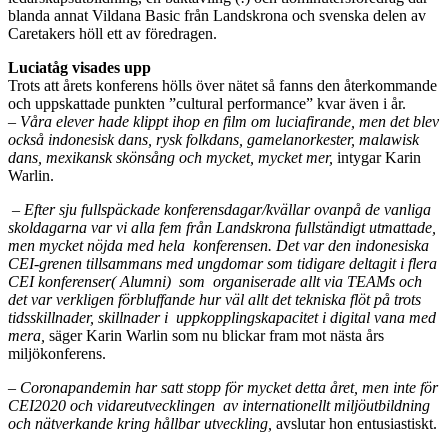
blanda annat Vildana Basic från Landskrona och svenska delen av
Caretakers höll ett av föredragen.
Luciatåg visades upp
Trots att årets konferens hölls över nätet så fanns den återkommande
och uppskattade punkten ”cultural performance” kvar även i år.
– Våra elever hade klippt ihop en film om luciafirande, men det blev
också indonesisk dans, rysk folkdans, gamelanorkester, malawisk
dans, mexikansk skönsång och mycket, mycket mer,
intygar Karin
Warlin.
– Efter sju fullspäckade konferensdagar/kvällar ovanpå de vanliga
skoldagarna var vi alla fem från Landskrona fullständigt utmattade,
men mycket nöjda med hela konferensen. Det var den indonesiska
CEI-grenen tillsammans med ungdomar som tidigare deltagit i flera
CEI konferenser( Alumni) som organiserade allt via TEAMs och
det var verkligen förbluffande hur väl allt det tekniska flöt på trots
tidsskillnader, skillnader i uppkopplingskapacitet i digital vana med
mera,
säger Karin Warlin som nu blickar fram mot nästa års
miljökonferens.
– Coronapandemin har satt stopp för mycket detta året, men inte för
CEI2020 och vidareutvecklingen av internationellt miljöutbildning
och nätverkande kring hållbar utveckling,
avslutar hon entusiastiskt.