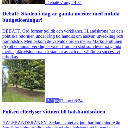
Debatt
07 aug 14:31
Debatt: Staden i dag är gamla meriter med nutida
budgetlösningar!
DEBATT. Ord formar politik och verklighet. I Landskrona har den
politiska retoriken under lång tid handlat om ansvar, utveckling och
framtidstro. Men bakom de välvalda orden menar Marko Huttunen
(S) att en annan verklighet växer fram: en stad som lever på gamla
meriter, där visionerna har stannat av och där välfärden successivt
urholkas.
Blåljus
07 aug 08:24
Polisen efterlyser vittnen till halsbandsrånen
HALSBANDSRÅNEN. Sedan i slutet av juni har inte mindre än
fem äldre kvinnor blivit rånade på sina halsband på liknande sätt.