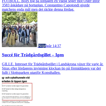
FOTBOLL. BoIS tog på lördagen en viktig seger mot Öster inför
3583 åskådare på bortaplan. Constantino Capotondi gjorde
matchens enda mål men det räckte denna lördag.
Nöje
Igår 14:37
Succé för Trädgårdsgillet – Igen
GILLE. Intresset för Trädgårdsgillet i Landskrona växer för varje år.
Strax efter lördagens invigning klockan tio på förmiddagen var det
fullt i Slottsparken utanför Konsthallen.