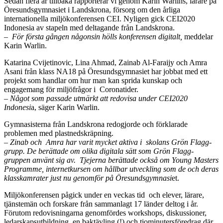
Sedan flera år tillbaka rapporterar vi genom Karin Warlins, lärare på
Öresundsgymnasiet i Landskrona, försorg om den årliga
internationella miljökonferensen CEI. Nyligen gick CEI2020
Indonesia av stapeln med deltagande från Landskrona.
– För första gången någonsin hölls konferensen digitalt,
meddelar
Karin Warlin.
Katarina Cvijetinovic, Lina Ahmad, Zainab Al-Faraijy och Amra
Asani från klass NA18 på Öresundsgymnasiet har jobbat med ett
projekt som handlar om hur man kan sprida kunskap och
engagemang för miljöfrågor i Coronatider.
– Något som passade utmärkt att redovisa under CEI2020
Indonesi
a, säger Karin Warlin.
Gymnasisterna från Landskrona redogjorde och förklarade
problemen med plastnedskräpning.
– Zinab och Amra har varit mycket aktiva i skolans Grön Flagg-
grupp. De berättade om olika digitala sätt som Grön Flagg-
gruppen använt sig av. Tjejerna berättade också om Young Masters
Programme, internetkursen om hållbar utveckling som de och deras
klasskamrater just nu genomför på Öresundsgymnasi
et.
Miljökonferensen pågick under en veckas tid och elever, lärare,
tjänstemän och forskare från sammanlagt 17 länder deltog i år.
Förutom redovisningarna genomfördes workshops, diskussioner,
ledarskapsutbildning, en baktävling (!) och tiominutersföredrag där