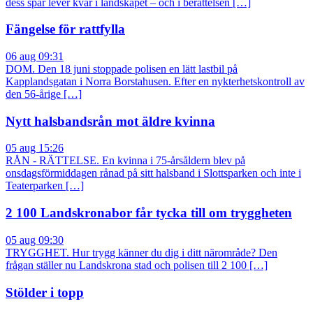
dess spår lever kvar i landskapet – och i berättelsen […]
Fängelse för rattfylla
06 aug 09:31
DOM. Den 18 juni stoppade polisen en lätt lastbil på
Kapplandsgatan i Norra Borstahusen. Efter en nykterhetskontroll av
den 56-årige […]
Nytt halsbandsrån mot äldre kvinna
05 aug 15:26
RÅN - RÄTTELSE. En kvinna i 75-årsåldern blev på
onsdagsförmiddagen rånad på sitt halsband i Slottsparken och inte i
Teaterparken […]
2 100 Landskronabor får tycka till om tryggheten
05 aug 09:30
TRYGGHET. Hur trygg känner du dig i ditt närområde? Den
frågan ställer nu Landskrona stad och polisen till 2 100 […]
Stölder i topp