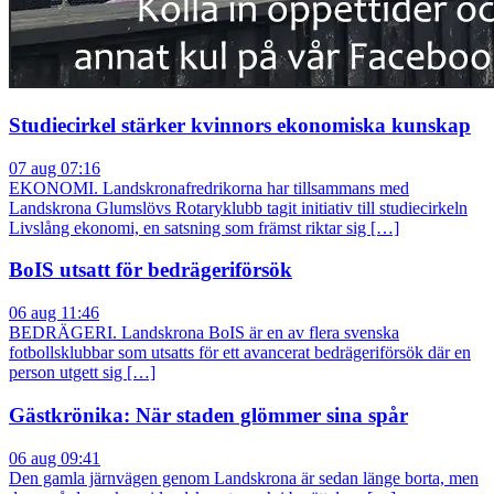
Studiecirkel stärker kvinnors ekonomiska kunskap
07 aug 07:16
EKONOMI. Landskronafredrikorna har tillsammans med
Landskrona Glumslövs Rotaryklubb tagit initiativ till studiecirkeln
Livslång ekonomi, en satsning som främst riktar sig […]
BoIS utsatt för bedrägeriförsök
06 aug 11:46
BEDRÄGERI. Landskrona BoIS är en av flera svenska
fotbollsklubbar som utsatts för ett avancerat bedrägeriförsök där en
person utgett sig […]
Gästkrönika: När staden glömmer sina spår
06 aug 09:41
Den gamla järnvägen genom Landskrona är sedan länge borta, men