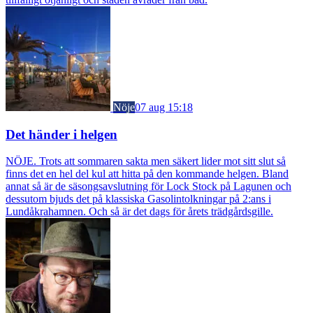
Nöje
07 aug 15:18
Det händer i helgen
NÖJE. Trots att sommaren sakta men säkert lider mot sitt slut så
finns det en hel del kul att hitta på den kommande helgen. Bland
annat så är de säsongsavslutning för Lock Stock på Lagunen och
dessutom bjuds det på klassiska Gasolintolkningar på 2:ans i
Lundåkrahamnen. Och så är det dags för årets trädgårdsgille.