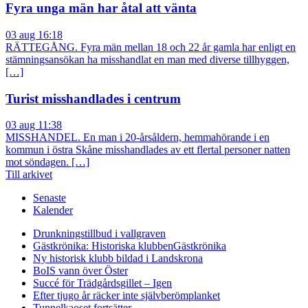
Fyra unga män har åtal att vänta
03 aug 16:18
RÄTTEGÅNG. Fyra män mellan 18 och 22 år gamla har enligt en
stämningsansökan ha misshandlat en man med diverse tillhyggen,
[…]
Turist misshandlades i centrum
03 aug 11:38
MISSHANDEL. En man i 20-årsåldern, hemmahörande i en
kommun i östra Skåne misshandlades av ett flertal personer natten
mot söndagen. […]
Till arkivet
Senaste
Kalender
Drunkningstillbud i vallgraven
Gästkrönika: Historiska klubben
Gästkrönika
Ny historisk klubb bildad i Landskrona
BoIS vann över Öster
Succé för Trädgårdsgillet – Igen
Efter tjugo år räcker inte självberöm
planket
Tunnelkaoset fortsätter