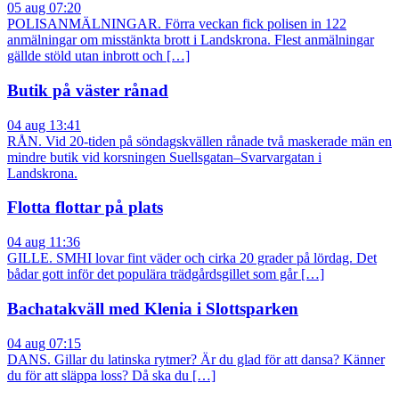
05 aug 07:20
POLISANMÄLNINGAR. Förra veckan fick polisen in 122
anmälningar om misstänkta brott i Landskrona. Flest anmälningar
gällde stöld utan inbrott och […]
Butik på väster rånad
04 aug 13:41
RÅN. Vid 20-tiden på söndagskvällen rånade två maskerade män en
mindre butik vid korsningen Suellsgatan–Svarvargatan i
Landskrona.
Flotta flottar på plats
04 aug 11:36
GILLE. SMHI lovar fint väder och cirka 20 grader på lördag. Det
bådar gott inför det populära trädgårdsgillet som går […]
Bachatakväll med Klenia i Slottsparken
04 aug 07:15
DANS. Gillar du latinska rytmer? Är du glad för att dansa? Känner
du för att släppa loss? Då ska du […]