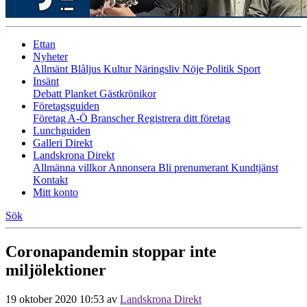
Ettan
Nyheter
Allmänt
Blåljus
Kultur
Näringsliv
Nöje
Politik
Sport
Insänt
Debatt
Planket
Gästkrönikor
Företagsguiden
Företag A-Ö
Branscher
Registrera ditt företag
Lunchguiden
Galleri Direkt
Landskrona Direkt
Allmänna villkor
Annonsera
Bli prenumerant
Kundtjänst
Kontakt
Mitt konto
Sök
Coronapandemin stoppar inte
miljölektioner
19 oktober 2020 10:53
av
Landskrona Direkt