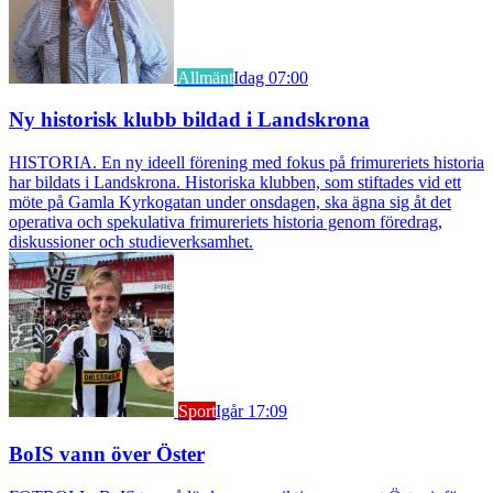
Allmänt
Idag 07:00
Ny historisk klubb bildad i Landskrona
HISTORIA. En ny ideell förening med fokus på frimureriets historia
har bildats i Landskrona. Historiska klubben, som stiftades vid ett
möte på Gamla Kyrkogatan under onsdagen, ska ägna sig åt det
operativa och spekulativa frimureriets historia genom föredrag,
diskussioner och studieverksamhet.
Sport
Igår 17:09
BoIS vann över Öster