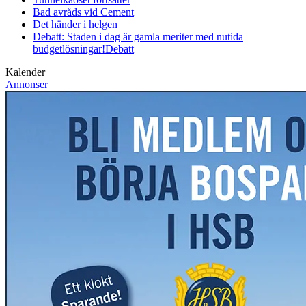
Bad avråds vid Cement
Det händer i helgen
Debatt: Staden i dag är gamla meriter med nutida
budgetlösningar!
Debatt
Kalender
Annonser