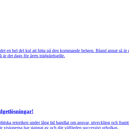
ns det en hel del kul att hitta på den kommande helgen. Bland annat så
r det dags för årets trädgårdsgille.
dgetlösningar!
itiska retoriken under lång tid handlat om ansvar, utveckling och fra
r visionerna har stannat av och där välfärden successivt urholkas.