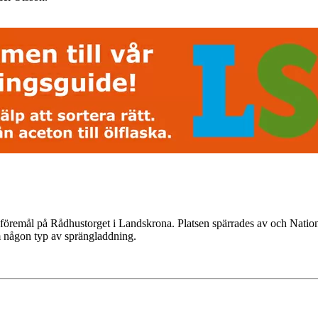
t föremål på Rådhustorget i Landskrona. Platsen spärrades av och Natione
om någon typ av sprängladdning.