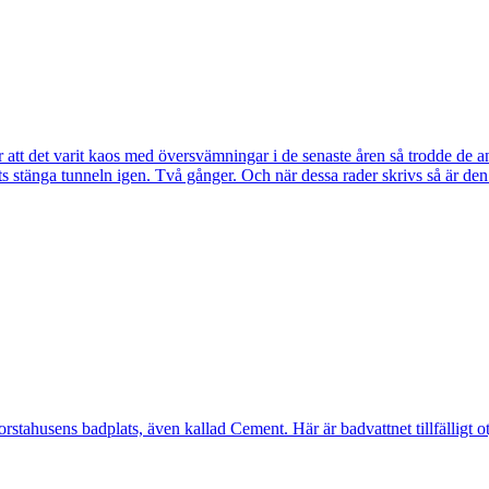
tt det varit kaos med översvämningar i de senaste åren så trodde de a
s stänga tunneln igen. Två gånger. Och när dessa rader skrivs så är de
ahusens badplats, även kallad Cement. Här är badvattnet tillfälligt otj