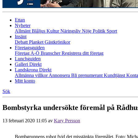
Ettan
Nyheter
Allmänt
Blåljus
Kultur
Näringsliv
Nöje
Politik
Sport
Insänt
Debatt
Planket
Gästkrönikor
Företagsguiden
Företag A-Ö
Branscher
Registrera ditt företag
Lunchguiden
Galleri Direkt
Landskrona Direkt
Allmänna villkor
Annonsera
Bli prenumerant
Kundtjänst
Konta
Mitt konto
Sök
Bombstyrka undersökte föremål på Rådhu
13 februari 2020 11:05
av
Kary Persson
Bombgruppens robot fvid det misstänkta föremålet. Foto: Mich