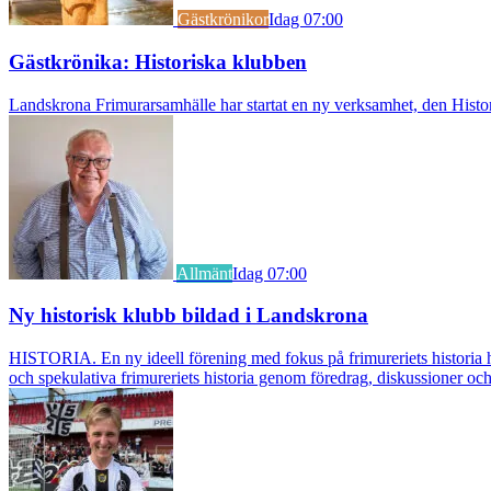
Gästkrönikor
Idag 07:00
Gästkrönika: Historiska klubben
Landskrona Frimurarsamhälle har startat en ny verksamhet, den Histori
Allmänt
Idag 07:00
Ny historisk klubb bildad i Landskrona
HISTORIA. En ny ideell förening med fokus på frimureriets historia h
och spekulativa frimureriets historia genom föredrag, diskussioner oc