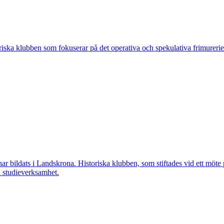
ska klubben som fokuserar på det operativa och spekulativa frimureriet
ar bildats i Landskrona. Historiska klubben, som stiftades vid ett möt
h studieverksamhet.