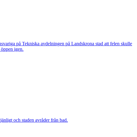
nsvariga på Tekniska avdelningen på Landskrona stad att felen skulle
n öppen igen.
änligt och staden avråder från bad.