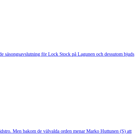
 är de säsongsavslutning för Lock Stock på Lagunen och dessutom bjuds
mtidstro. Men bakom de välvalda orden menar Marko Huttunen (S) att