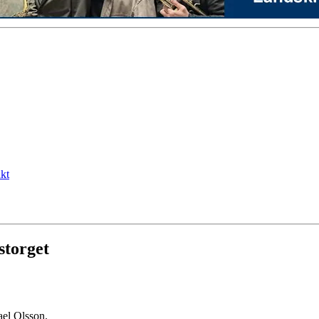
kt
storget
ael Olsson.