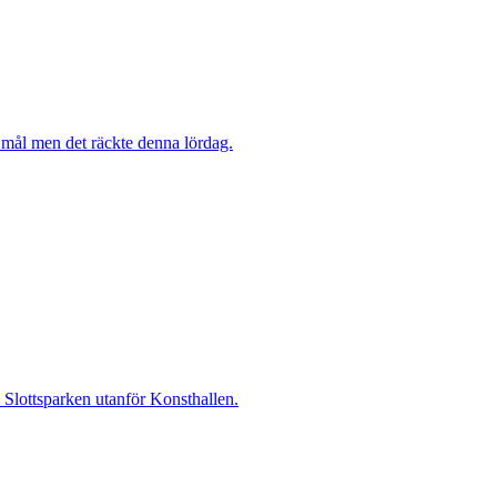
mål men det räckte denna lördag.
i Slottsparken utanför Konsthallen.