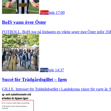
Sport
Igår 17:09
BoIS vann över Öster
FOTBOLL. BoIS tog på lördagen en viktig seger mot Öster inför 3583
Nöje
Igår 14:37
Succé för Trädgårdsgillet – Igen
GILLE. Intresset för Trädgårdsgillet i Landskrona växer för varje år. S