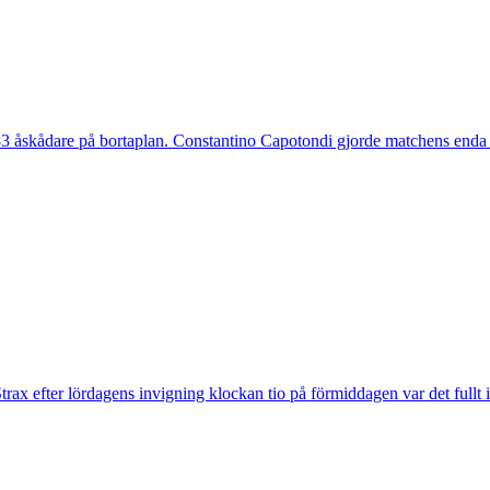
 åskådare på bortaplan. Constantino Capotondi gjorde matchens enda 
trax efter lördagens invigning klockan tio på förmiddagen var det fullt 