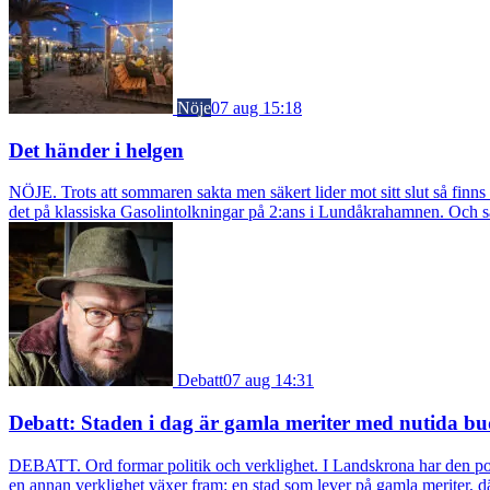
Nöje
07 aug 15:18
Det händer i helgen
NÖJE. Trots att sommaren sakta men säkert lider mot sitt slut så fin
det på klassiska Gasolintolkningar på 2:ans i Lundåkrahamnen. Och så ä
Debatt
07 aug 14:31
Debatt: Staden i dag är gamla meriter med nutida bu
DEBATT. Ord formar politik och verklighet. I Landskrona har den pol
en annan verklighet växer fram: en stad som lever på gamla meriter, dä