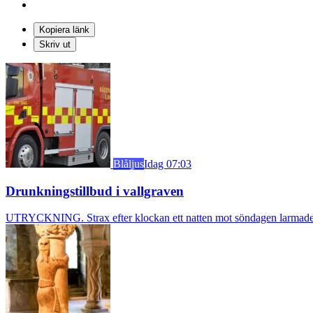
Kopiera länk
Skriv ut
Blåljus
Idag 07:03
Drunkningstillbud i vallgraven
UTRYCKNING. Strax efter klockan ett natten mot söndagen larmades b