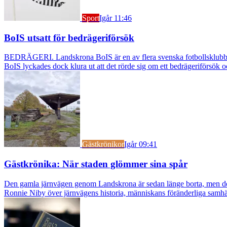
Sport
Igår 11:46
BoIS utsatt för bedrägeriförsök
BEDRÄGERI. Landskrona BoIS är en av flera svenska fotbollsklubbar s
BoIS lyckades dock klura ut att det rörde sig om ett bedrägeriförsök o
Gästkrönikor
Igår 09:41
Gästkrönika: När staden glömmer sina spår
Den gamla järnvägen genom Landskrona är sedan länge borta, men dess s
Ronnie Niby över järnvägens historia, människans föränderliga samhäl