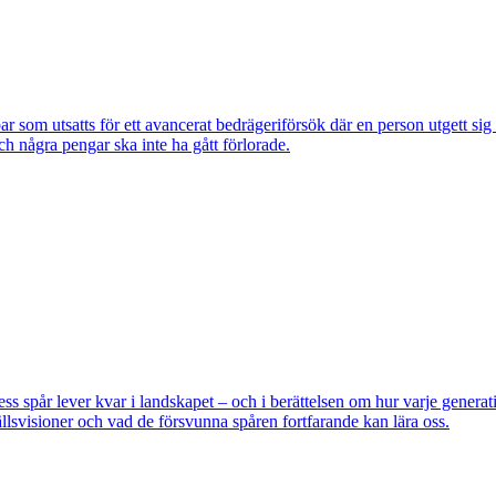
om utsatts för ett avancerat bedrägeriförsök där en person utgett si
ch några pengar ska inte ha gått förlorade.
pår lever kvar i landskapet – och i berättelsen om hur varje generatio
lsvisioner och vad de försvunna spåren fortfarande kan lära oss.