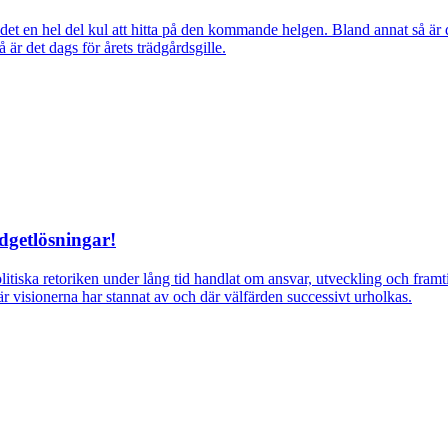
ns det en hel del kul att hitta på den kommande helgen. Bland annat så
r det dags för årets trädgårdsgille.
dgetlösningar!
itiska retoriken under lång tid handlat om ansvar, utveckling och fra
r visionerna har stannat av och där välfärden successivt urholkas.