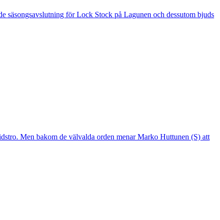
 är de säsongsavslutning för Lock Stock på Lagunen och dessutom bjuds
mtidstro. Men bakom de välvalda orden menar Marko Huttunen (S) att