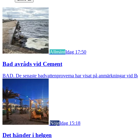
Allmänt
Idag 17:50
Bad avråds vid Cement
BAD. De senaste badvattenproverna har visat på anmärkningar vid Borst
Nöje
Idag 15:18
Det händer i helgen