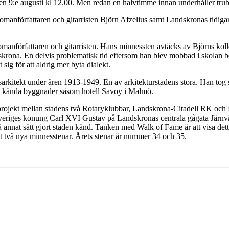
n 9:e augusti kl 12.00. Men redan en halvtimme innan underhåller tru
 romanförfattaren och gitarristen Björn Afzelius samt Landskronas tidig
omanförfattaren och gitarristen. Hans minnessten avtäcks av Björns kol
skrona. En delvis problematisk tid eftersom han blev mobbad i skolan be
 sig för att aldrig mer byta dialekt.
itekt under åren 1913-1949. En av arkitekturstadens stora. Han tog sig 
 kända byggnader såsom hotell Savoy i Malmö.
betsprojekt mellan stadens två Rotaryklubbar, Landskrona-Citadell RK
veriges konung Carl XVI Gustav på Landskronas centrala gågata Järnv
 på annat sätt gjort staden känd. Tanken med Walk of Fame är att visa det
t två nya minnesstenar. Årets stenar är nummer 34 och 35.