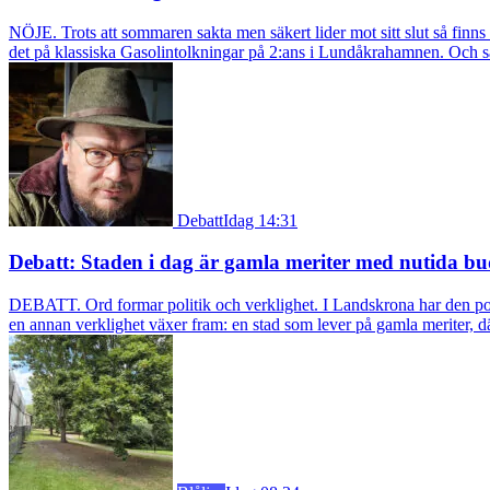
NÖJE. Trots att sommaren sakta men säkert lider mot sitt slut så fin
det på klassiska Gasolintolkningar på 2:ans i Lundåkrahamnen. Och så ä
Debatt
Idag 14:31
Debatt: Staden i dag är gamla meriter med nutida bu
DEBATT. Ord formar politik och verklighet. I Landskrona har den pol
en annan verklighet växer fram: en stad som lever på gamla meriter, dä