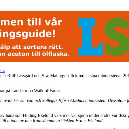
 när Rolf Lassgård och Siw Malmqvist fick motta sina minnesstenar 20
tenar på Landskrona Walk of Fame.
vtäcker sin vän och kollegas Björn Afzelius minnessten. Dessutom fra
 av hans son Hilding Ekelund vars mor var spion under andra världskrig
 till minne av den framstående arkitekten Frans Ekelund.