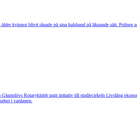
vinnor blivit rånade på sina halsband på liknande sätt. Polisen arbeta
övs Rotaryklubb tagit initiativ till studiecirkeln Livslång ekonomi, e
gghet i vardagen.