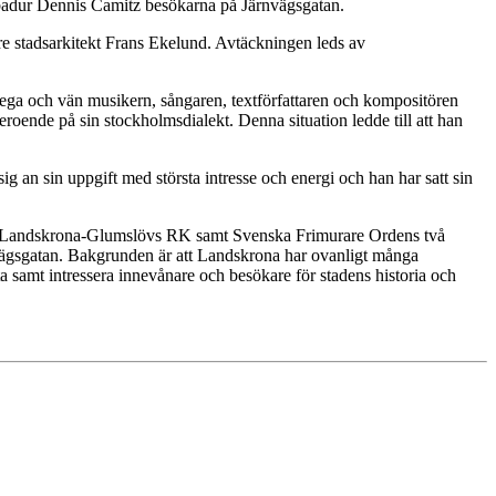
badur Dennis Camitz besökarna på Järnvägsgatan.
are stadsarkitekt Frans Ekelund. Avtäckningen leds av
lega och vän musikern, sångaren, textförfattaren och kompositören
roende på sin stockholmsdialekt. Denna situation ledde till att han
an sin uppgift med största intresse och energi och han har satt sin
 och Landskrona-Glumslövs RK samt Svenska Frimurare Ordens två
ägsgatan. Bakgrunden är att Landskrona har ovanligt många
ta samt intressera innevånare och besökare för stadens historia och