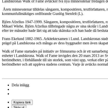
Landskronas Walk of Fame avtäcker två nya minnesstenar fredagen de
Årets minnesstenar tilldelas sångaren, kompositören, textförfattaren,
kommunfullmäktiges ordförande Gunlög Stenfelt (L).
Björn Afzelius 1947-1999. Sångaren, kompositören, textförfattaren, r
Mikael Wiehe. Björn Afzelius tillbringade några av sina skolår i Land
efter tre månader hade lärt sig att tala skånska och han hade då beslutat
Frans Ekelund 1882-1965. Arkitektexamen i Lund. Landskronas stadsark
prägel på Landskrona och många av dess byggnader men även skapat
Walk of Fame startades på initiativ av frimurarna och är ett samar
enheter i Landskrona. Walk of Fame invigdes den 20 mars 2013 av S
berömdheter, i förhållande till sin storlek, som växt upp, verkat eller
berömdheter och att uppleva stadens centrum. Varje år avtäcks normal
Dela inlägg
Kopiera länk
Skriv ut