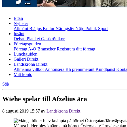
Ettan
Nyheter
Allmänt
Blåljus
Kultur
Näringsliv
Nöje
Politik
Sport
Insänt
Debatt
Planket
Gästkrönikor
Företagsguiden
Företag A-Ö
Branscher
Registrera ditt företag
Lunchguiden
Galleri Direkt
Landskrona Direkt
Allmänna villkor
Annonsera
Bli prenumerant
Kundtjänst
Konta
Mitt konto
Sök
Wiehe spelar till Afzelius ära
8 augusti 2019 15:57
av
Landskrona Direkt
Många bilder blev knäppta på hörnet Östergatan/Järnvägsgatan