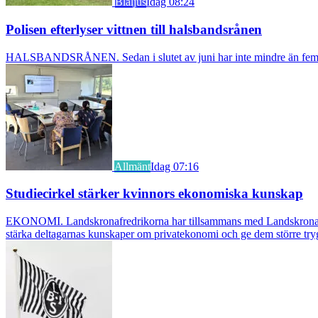
Blåljus
Idag 08:24
Polisen efterlyser vittnen till halsbandsrånen
HALSBANDSRÅNEN. Sedan i slutet av juni har inte mindre än fem äldre k
Allmänt
Idag 07:16
Studiecirkel stärker kvinnors ekonomiska kunskap
EKONOMI. Landskronafredrikorna har tillsammans med Landskrona Glumsl
stärka deltagarnas kunskaper om privatekonomi och ge dem större try