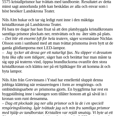
5575 kristallprismor har tvättats med tandborste. Resultatet av detta
minst sagt annorlunda jobb kan beskådas av alla och envar som i
höst besöker Landskrona Teater.
Nils Alm hukar och tar sig ledigt runt inne i den mäktiga
kristallkronan på Landskrona Teater.
På bara tre dagar har han fixat så att den platsbyggda kristallkronans
samtliga prismor plockats ner, rentvättats och nu åter sätts på plats.
– Det blir ett enormt lyft för hela teatern,
säger scenmästare Nichlas
Olsson som i samband med att man tvättat prismorna även bytt ut de
gamla glödlamporna mot LED-lampor.
– Jag tycker att dessa ger ett naturligt ljus. Nu slipper vi dessutom
byta lika ofta som tidigare,
säger han och berättar hur man måste ta
sig upp på teaterns vind, öppna brandluckorna ovanför den stora
kristallkronan och klättra ner på ett bjälklager för att komma åt och
byta lampor.
Nils Alm från Grevinnans i Ystad har emellertid sluppit denna
jobbiga klättring när restaureringen i form av rengörings- och
ombindningsarbete av prismorna gjorts. En byggfirma har rest en
byggställning inne i salongen som tillåter honom att gå såväl in i
kronan som runt densamma.
– Dag ett plockade jag ner alla prismor och la de i en speciell
rengöringslösning. Igår tvättade jag och min fru samtliga prismor
med hjälp av tandborstar. Kristallen var rejält smutsig. Vi byte ut ett