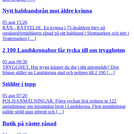
Nytt halsbandsrån mot äldre kvinna
05 aug 15:26
RÅN - RÄTTELSE. En kvinna i 75-årsåldern blev på
onsdagsförmiddagen rånad på sitt halsband i Slottsparken och inte i
Teaterparken […]
2 100 Landskronabor får tycka till om tryggheten
05 aug 09:30
TRYGGHET. Hur trygg känner du dig i ditt närområde? Den
frågan ställer nu Landskrona stad och polisen till 2 100 […]
Stölder i topp
05 aug 07:20
POLISANMÄLNINGAR. Förra veckan fick polisen in 122
anmälningar om misstänkta brott i Landskrona. Flest anmälningar
gällde stöld utan inbrott och […]
Butik på väster rånad