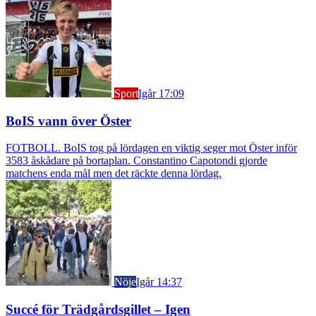
Sport
Igår 17:09
BoIS vann över Öster
FOTBOLL. BoIS tog på lördagen en viktig seger mot Öster inför
3583 åskådare på bortaplan. Constantino Capotondi gjorde
matchens enda mål men det räckte denna lördag.
Nöje
Igår 14:37
Succé för Trädgårdsgillet – Igen