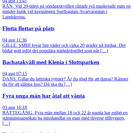
04 aug 13:41
RÅN. Vid 20-tiden på söndagskvällen rånade två maskerade män en
mindre butik vid korsningen Suellsgatan–Svarvargatan i
Landskrona.
Flotta flottar på plats
04 aug 11:36
GILLE. SMHI lovar fint väder och cirka 20 grader på lördag. Det
bådar gott inför det populära trädgårdsgillet som går […]
Bachatakväll med Klenia i Slottsparken
04 aug 07:15
DANS. Gillar du latinska rytmer? Är du glad för att dansa? Känner
du för att släppa loss? Då ska du […]
Fyra unga män har åtal att vänta
03 aug 16:18
RÄTTEGÅNG. Fyra män mellan 18 och 22 år gamla har enligt en
stämningsansökan ha misshandlat en man med diverse tillhyggen,
[…]