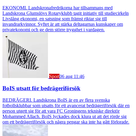
EKONOMI. Landskronafredrikorna har tillsammans med
Landskrona Glumslövs Rotaryklubb tagit initiativ till studiecirkeln
Livslång ekonomi, en satsning som främst riktar sig till
invandrarkvinnor. Syftet är att stärka deltagarnas kunskaper om
privatekonomi och ge dem större trygghet i vardagen.
Sport
06 aug 11:46
BoIS utsatt för bedrägeriförsök
BEDRÄGERI. Landskrona BoIS är en av flera svenska
fotbollsklubbar som utsatts för ett avancerat bedrägeriförsök där en
person utgett sig för att vara FC Groningens tekniske direktör
Mohammed Allach. BoIS lyckades dock klura ut att det rörde sig
om ett bedrägeriförsök och några pengar ska inte ha gått förlorade.