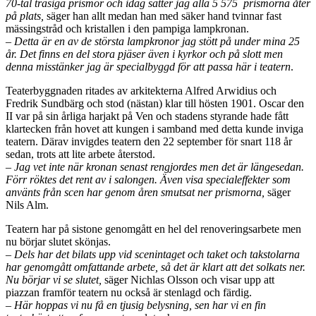
70-tal trasiga prismor och idag sätter jag alla 5 575 prismorna åter
på plats,
säger han allt medan han med säker hand tvinnar fast
mässingstråd och kristallen i den pampiga lampkronan.
– Detta är en av de största lampkronor jag stött på under mina 25
år. Det finns en del stora pjäser även i kyrkor och på slott men
denna misstänker jag är specialbyggd för att passa här i teatern
.
Teaterbyggnaden ritades av arkitekterna Alfred Arwidius och
Fredrik Sundbärg och stod (nästan) klar till hösten 1901. Oscar den
II var på sin årliga harjakt på Ven och stadens styrande hade fått
klartecken från hovet att kungen i samband med detta kunde inviga
teatern. Därav invigdes teatern den 22 september för snart 118 år
sedan, trots att lite arbete återstod.
– Jag vet inte när kronan senast rengjordes men det är längesedan.
Förr röktes det rent av i salongen. Även visa specialeffekter som
använts från scen har genom åren smutsat ner prismorna,
säger
Nils Alm.
Teatern har på sistone genomgått en hel del renoveringsarbete men
nu börjar slutet skönjas.
– Dels har det bilats upp vid scenintaget och taket och takstolarna
har genomgått omfattande arbete, så det är klart att det solkats ner.
Nu börjar vi se slutet,
säger Nichlas Olsson och visar upp att
piazzan framför teatern nu också är stenlagd och färdig.
– Här hoppas vi nu få en tjusig belysning, sen har vi en fin