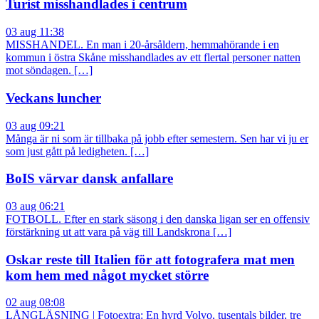
Turist misshandlades i centrum
03 aug 11:38
MISSHANDEL. En man i 20-årsåldern, hemmahörande i en
kommun i östra Skåne misshandlades av ett flertal personer natten
mot söndagen. […]
Veckans luncher
03 aug 09:21
Många är ni som är tillbaka på jobb efter semestern. Sen har vi ju er
som just gått på ledigheten. […]
BoIS värvar dansk anfallare
03 aug 06:21
FOTBOLL. Efter en stark säsong i den danska ligan ser en offensiv
förstärkning ut att vara på väg till Landskrona […]
Oskar reste till Italien för att fotografera mat men
kom hem med något mycket större
02 aug 08:08
LÅNGLÄSNING | Fotoextra: En hyrd Volvo, tusentals bilder, tre