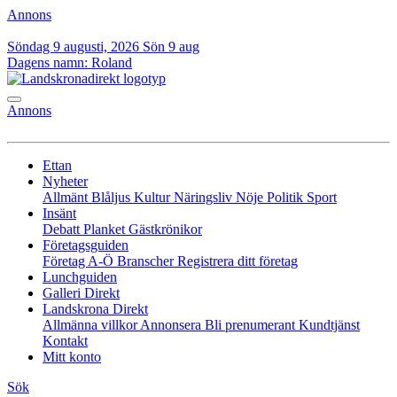
Annons
Söndag 9 augusti, 2026
Sön 9 aug
Dagens namn:
Roland
Annons
Ettan
Nyheter
Allmänt
Blåljus
Kultur
Näringsliv
Nöje
Politik
Sport
Insänt
Debatt
Planket
Gästkrönikor
Företagsguiden
Företag A-Ö
Branscher
Registrera ditt företag
Lunchguiden
Galleri Direkt
Landskrona Direkt
Allmänna villkor
Annonsera
Bli prenumerant
Kundtjänst
Kontakt
Mitt konto
Sök