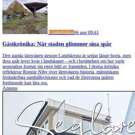
Gästkrönikor
06 aug 09:41
Gästkrönika: När staden glömmer sina spår
Den gamla järnvägen genom Landskrona är sedan länge borta, men
dess spår lever kvar i landskapet – och i berättelsen om hur varje
generation formar sin egen bild av framtiden. I denna krönika
reflekterar Ronnie Niby över järnvägens historia, människans
föränderliga samhällsvisioner och vad de försvunna spåren
fortfarande kan lära oss.
Annons