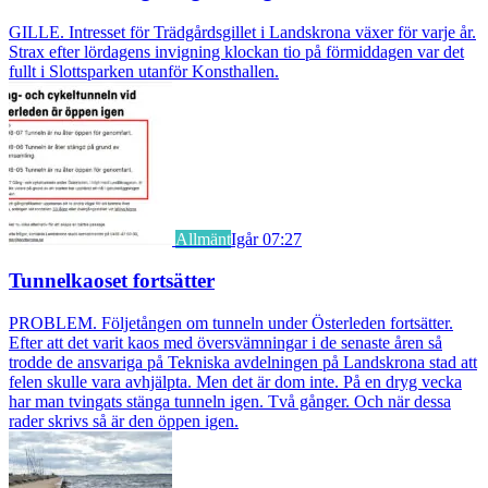
GILLE. Intresset för Trädgårdsgillet i Landskrona växer för varje år.
Strax efter lördagens invigning klockan tio på förmiddagen var det
fullt i Slottsparken utanför Konsthallen.
Allmänt
Igår 07:27
Tunnelkaoset fortsätter
PROBLEM. Följetången om tunneln under Österleden fortsätter.
Efter att det varit kaos med översvämningar i de senaste åren så
trodde de ansvariga på Tekniska avdelningen på Landskrona stad att
felen skulle vara avhjälpta. Men det är dom inte. På en dryg vecka
har man tvingats stänga tunneln igen. Två gånger. Och när dessa
rader skrivs så är den öppen igen.