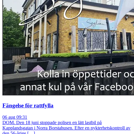
Fängelse för rattfylla
06 aug 09:31
DOM. Den 18 juni stoppade polisen en lätt lastbil på
Kapplandsgatan i Norra Borstahusen. Efter en nykterhetskontroll av
den 56-årige […]