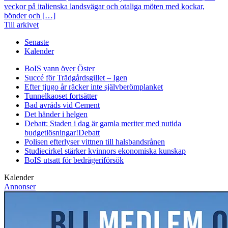
veckor på italienska landsvägar och otaliga möten med kockar,
bönder och […]
Till arkivet
Senaste
Kalender
BoIS vann över Öster
Succé för Trädgårdsgillet – Igen
Efter tjugo år räcker inte självberöm
planket
Tunnelkaoset fortsätter
Bad avråds vid Cement
Det händer i helgen
Debatt: Staden i dag är gamla meriter med nutida
budgetlösningar!
Debatt
Polisen efterlyser vittnen till halsbandsrånen
Studiecirkel stärker kvinnors ekonomiska kunskap
BoIS utsatt för bedrägeriförsök
Kalender
Annonser