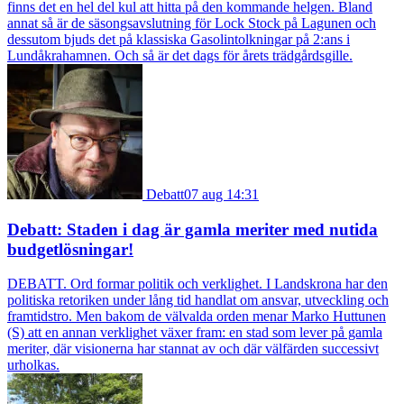
finns det en hel del kul att hitta på den kommande helgen. Bland
annat så är de säsongsavslutning för Lock Stock på Lagunen och
dessutom bjuds det på klassiska Gasolintolkningar på 2:ans i
Lundåkrahamnen. Och så är det dags för årets trädgårdsgille.
Debatt
07 aug 14:31
Debatt: Staden i dag är gamla meriter med nutida
budgetlösningar!
DEBATT. Ord formar politik och verklighet. I Landskrona har den
politiska retoriken under lång tid handlat om ansvar, utveckling och
framtidstro. Men bakom de välvalda orden menar Marko Huttunen
(S) att en annan verklighet växer fram: en stad som lever på gamla
meriter, där visionerna har stannat av och där välfärden successivt
urholkas.