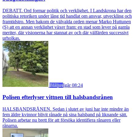
DEBATT. Ord formar politik och verklighet. I Landskrona har den
politiska retoriken under lång tid handlat om ansvar, utveckling och
framtidstro. Men bakom de välvalda orden menar Marko Huttunen
(S) att en annan verklighet växer fram: en stad som lever på gamla
meriter, där visionerna har stannat av och där välfärden successivt
urholkas.
Blåljus
Igår 08:24
Polisen efterlyser vittnen till halsbandsrånen
HALSBANDSRÅNEN. Sedan i slutet av juni har inte mindre än
fem äldre kvinnor blivit rånade på sina halsband på liknande sätt.
Polisen arbetar nu brett för att försöka identifiera rånaren eller
rånarna.