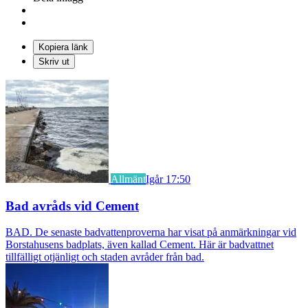
Kopiera länk
Skriv ut
Allmänt
Igår 17:50
Bad avråds vid Cement
BAD. De senaste badvattenproverna har visat på anmärkningar vid
Borstahusens badplats, även kallad Cement. Här är badvattnet
tillfälligt otjänligt och staden avråder från bad.