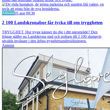
Allmänt
05 aug 09:30
2 100 Landskronabor får tycka till om tryggheten
TRYGGHET. Hur trygg känner du dig i ditt närområde? Den
frågan ställer nu Landskrona stad och polisen till 2 100 slumpvis
utvalda invånare i den årliga trygghetsundersökningen.
Annons