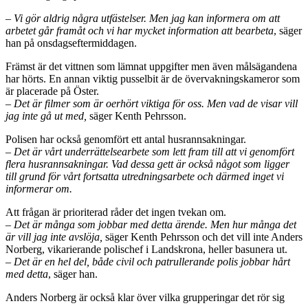
– Vi gör aldrig några utfästelser. Men jag kan informera om att
arbetet går framåt och vi har mycket information att bearbeta
, säger
han på onsdagseftermiddagen.
Främst är det vittnen som lämnat uppgifter men även målsägandena
har hörts. En annan viktig pusselbit är de övervakningskameror som
är placerade på Öster.
– Det är filmer som är oerhört viktiga för oss. Men vad de visar vill
jag inte gå ut med,
säger Kenth Pehrsson.
Polisen har också genomfört ett antal husrannsakningar.
– Det är vårt underrättelsearbete som lett fram till att vi genomfört
flera husrannsakningar. Vad dessa gett är också något som ligger
till grund för vårt fortsatta utredningsarbete och därmed inget vi
informerar om.
Att frågan är prioriterad råder det ingen tvekan om.
– Det är många som jobbar med detta ärende. Men hur många det
är vill jag inte avslöja,
säger Kenth Pehrsson och det vill inte Anders
Norberg, vikarierande polischef i Landskrona, heller basunera ut.
– Det är en hel del, både civil och patrullerande polis jobbar hårt
med detta
, säger han.
Anders Norberg är också klar över vilka grupperingar det rör sig