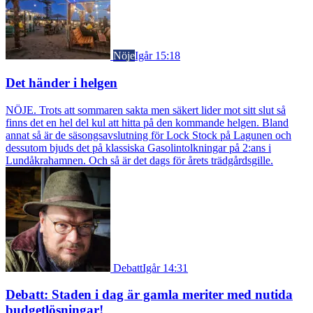
Nöje
Igår 15:18
Det händer i helgen
NÖJE. Trots att sommaren sakta men säkert lider mot sitt slut så
finns det en hel del kul att hitta på den kommande helgen. Bland
annat så är de säsongsavslutning för Lock Stock på Lagunen och
dessutom bjuds det på klassiska Gasolintolkningar på 2:ans i
Lundåkrahamnen. Och så är det dags för årets trädgårdsgille.
Debatt
Igår 14:31
Debatt: Staden i dag är gamla meriter med nutida
budgetlösningar!