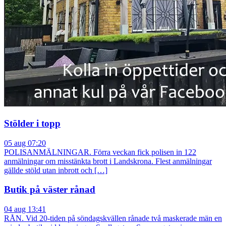
Stölder i topp
05 aug 07:20
POLISANMÄLNINGAR. Förra veckan fick polisen in 122
anmälningar om misstänkta brott i Landskrona. Flest anmälningar
gällde stöld utan inbrott och […]
Butik på väster rånad
04 aug 13:41
RÅN. Vid 20-tiden på söndagskvällen rånade två maskerade män en