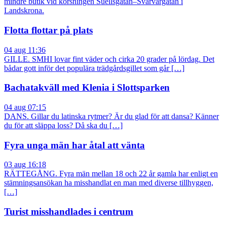
mindre butik vid korsningen Suellsgatan–Svarvargatan i
Landskrona.
Flotta flottar på plats
04 aug 11:36
GILLE. SMHI lovar fint väder och cirka 20 grader på lördag. Det
bådar gott inför det populära trädgårdsgillet som går […]
Bachatakväll med Klenia i Slottsparken
04 aug 07:15
DANS. Gillar du latinska rytmer? Är du glad för att dansa? Känner
du för att släppa loss? Då ska du […]
Fyra unga män har åtal att vänta
03 aug 16:18
RÄTTEGÅNG. Fyra män mellan 18 och 22 år gamla har enligt en
stämningsansökan ha misshandlat en man med diverse tillhyggen,
[…]
Turist misshandlades i centrum