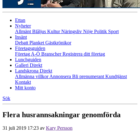
Ettan
Nyheter
Allmänt
Blåljus
Kultur
Näringsliv
Nöje
Politik
Sport
Insänt
Debatt
Planket
Gästkrönikor
Företagsguiden
Företag A-Ö
Branscher
Registrera ditt företag
Lunchguiden
Galleri Direkt
Landskrona Direkt
Allmänna villkor
Annonsera
Bli prenumerant
Kundtjänst
Kontakt
Mitt konto
Sök
Flera husrannsakningar genomförda
31 juli 2019 17:23
av
Kary Persson