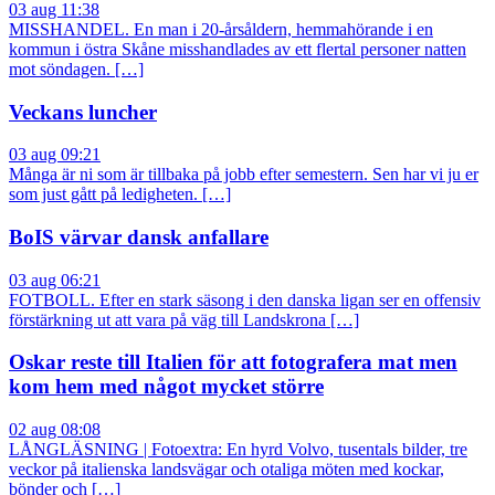
03 aug 11:38
MISSHANDEL. En man i 20-årsåldern, hemmahörande i en
kommun i östra Skåne misshandlades av ett flertal personer natten
mot söndagen. […]
Veckans luncher
03 aug 09:21
Många är ni som är tillbaka på jobb efter semestern. Sen har vi ju er
som just gått på ledigheten. […]
BoIS värvar dansk anfallare
03 aug 06:21
FOTBOLL. Efter en stark säsong i den danska ligan ser en offensiv
förstärkning ut att vara på väg till Landskrona […]
Oskar reste till Italien för att fotografera mat men
kom hem med något mycket större
02 aug 08:08
LÅNGLÄSNING | Fotoextra: En hyrd Volvo, tusentals bilder, tre
veckor på italienska landsvägar och otaliga möten med kockar,
bönder och […]