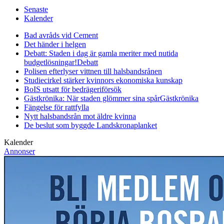
Senaste
Kalender
Bad avråds vid Cement
Det händer i helgen
Debatt: Staden i dag är gamla meriter med nutida
budgetlösningar!
Debatt
Polisen efterlyser vittnen till halsbandsrånen
Studiecirkel stärker kvinnors ekonomiska kunskap
BoIS utsatt för bedrägeriförsök
Gästkrönika: När staden glömmer sina spår
Gästkrönika
Fängelse för rattfylla
Nytt halsbandsrån mot äldre kvinna
De beslut som byggde Landskrona
planket
Kalender
Annonser