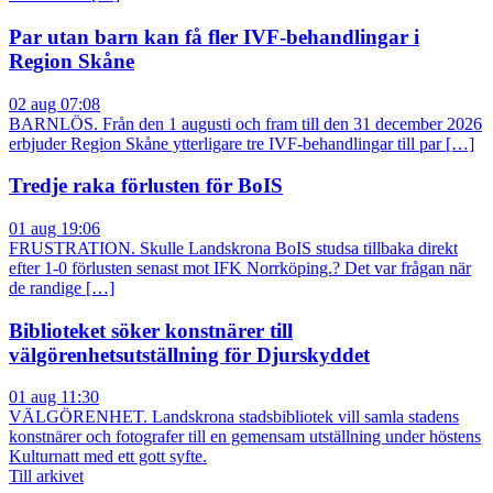
Par utan barn kan få fler IVF-behandlingar i
Region Skåne
02 aug 07:08
BARNLÖS. Från den 1 augusti och fram till den 31 december 2026
erbjuder Region Skåne ytterligare tre IVF-behandlingar till par […]
Tredje raka förlusten för BoIS
01 aug 19:06
FRUSTRATION. Skulle Landskrona BoIS studsa tillbaka direkt
efter 1-0 förlusten senast mot IFK Norrköping.? Det var frågan när
de randige […]
Biblioteket söker konstnärer till
välgörenhetsutställning för Djurskyddet
01 aug 11:30
VÄLGÖRENHET. Landskrona stadsbibliotek vill samla stadens
konstnärer och fotografer till en gemensam utställning under höstens
Kulturnatt med ett gott syfte.
Till arkivet