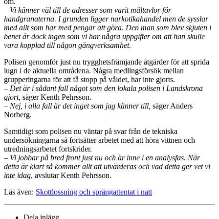
om.
– Vi känner väl till de adresser som varit måltavlor för
handgranaterna. I grunden ligger narkotikahandel men de sysslar
med allt som har med pengar att göra. Den man som blev skjuten i
benet är dock ingen som vi har några uppgifter om att han skulle
vara kopplad till någon gängverksamhet.
Polisen genomför just nu trygghetsfrämjande åtgärder för att sprida
lugn i de aktuella områdena. Några medlingsförsök mellan
grupperingarna för att få stopp på våldet, har inte gjorts.
– Det är i sådant fall något som den lokala polisen i Landskrona
gjort,
säger Kenth Pehrsson.
– Nej, i alla fall är det inget som jag känner till,
säger Anders
Norberg.
Samtidigt som polisen nu väntar på svar från de tekniska
undersökningarna så fortsätter arbetet med att höra vittnen och
utredningsarbetet fortskrider.
– Vi jobbar på bred front just nu och är inne i en analysfas. När
detta är klart så kommer allt att utvärderas och vad detta ger vet vi
inte idag
, avslutar Kenth Pehrsson.
Läs även:
Skottlossning och sprängattentat i natt
Dela inlägg