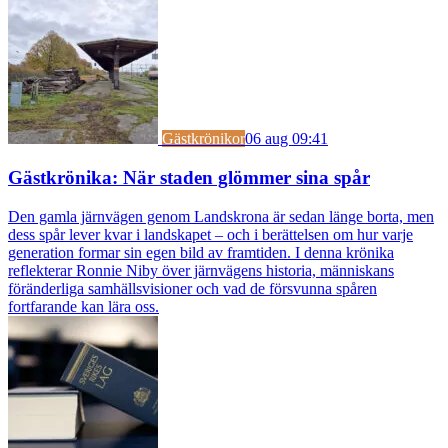
Gästkrönikor
06 aug 09:41
Gästkrönika: När staden glömmer sina spår
Den gamla järnvägen genom Landskrona är sedan länge borta, men
dess spår lever kvar i landskapet – och i berättelsen om hur varje
generation formar sin egen bild av framtiden. I denna krönika
reflekterar Ronnie Niby över järnvägens historia, människans
föränderliga samhällsvisioner och vad de försvunna spåren
fortfarande kan lära oss.