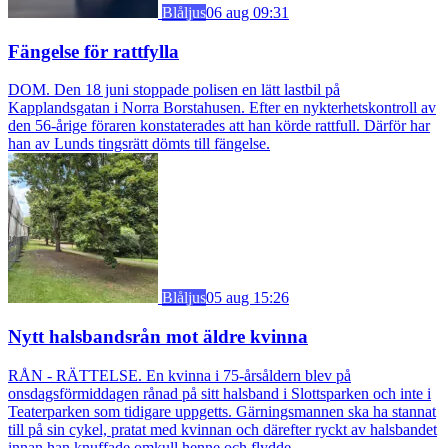
Blåljus
06 aug 09:31
Fängelse för rattfylla
DOM. Den 18 juni stoppade polisen en lätt lastbil på
Kapplandsgatan i Norra Borstahusen. Efter en nykterhetskontroll av
den 56-årige föraren konstaterades att han körde rattfull. Därför har
han av Lunds tingsrätt dömts till fängelse.
Blåljus
05 aug 15:26
Nytt halsbandsrån mot äldre kvinna
RÅN - RÄTTELSE. En kvinna i 75-årsåldern blev på
onsdagsförmiddagen rånad på sitt halsband i Slottsparken och inte i
Teaterparken som tidigare uppgetts. Gärningsmannen ska ha stannat
till på sin cykel, pratat med kvinnan och därefter ryckt av halsbandet
innan han knuffade omkull henne och flydde.