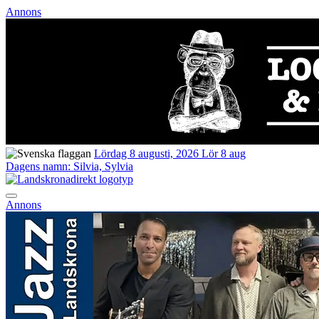
Annons
Lördag 8 augusti, 2026
Lör 8 aug
Dagens namn:
Silvia, Sylvia
Annons