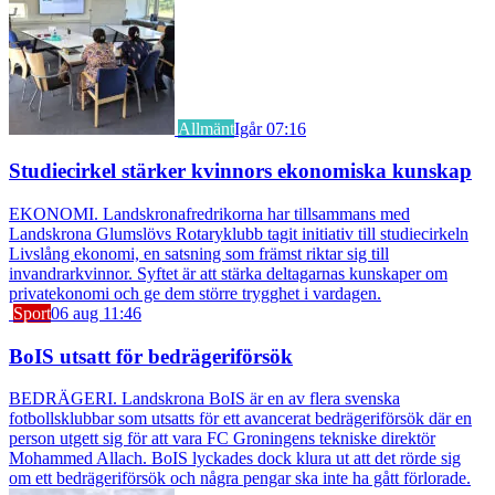
Allmänt
Igår 07:16
Studiecirkel stärker kvinnors ekonomiska kunskap
EKONOMI. Landskronafredrikorna har tillsammans med
Landskrona Glumslövs Rotaryklubb tagit initiativ till studiecirkeln
Livslång ekonomi, en satsning som främst riktar sig till
invandrarkvinnor. Syftet är att stärka deltagarnas kunskaper om
privatekonomi och ge dem större trygghet i vardagen.
Sport
06 aug 11:46
BoIS utsatt för bedrägeriförsök
BEDRÄGERI. Landskrona BoIS är en av flera svenska
fotbollsklubbar som utsatts för ett avancerat bedrägeriförsök där en
person utgett sig för att vara FC Groningens tekniske direktör
Mohammed Allach. BoIS lyckades dock klura ut att det rörde sig
om ett bedrägeriförsök och några pengar ska inte ha gått förlorade.