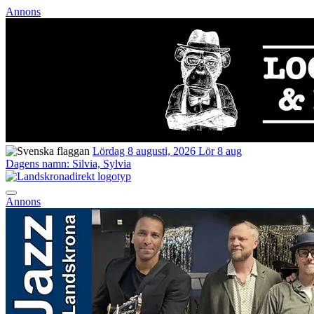
Annons
Lördag 8 augusti, 2026
Lör 8 aug
Dagens namn:
Silvia, Sylvia
Annons