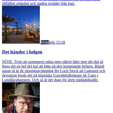
tillfälligt otjänligt och staden avråder från bad.
Nöje
Igår 15:18
Det händer i helgen
NÖJE. Trots att sommaren sakta men säkert lider mot sitt slut så
finns det en hel del kul att hitta på den kommande helgen. Bland
annat så är de säsongsavslutning för Lock Stock på Lagunen och
dessutom bjuds det på klassiska Gasolintolkningar på 2:ans i
Lundåkrahamnen. Och så är det dags för årets trädgårdsgille.