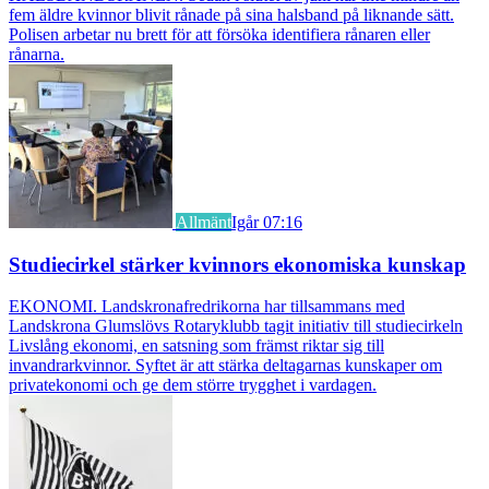
fem äldre kvinnor blivit rånade på sina halsband på liknande sätt.
Polisen arbetar nu brett för att försöka identifiera rånaren eller
rånarna.
Allmänt
Igår 07:16
Studiecirkel stärker kvinnors ekonomiska kunskap
EKONOMI. Landskronafredrikorna har tillsammans med
Landskrona Glumslövs Rotaryklubb tagit initiativ till studiecirkeln
Livslång ekonomi, en satsning som främst riktar sig till
invandrarkvinnor. Syftet är att stärka deltagarnas kunskaper om
privatekonomi och ge dem större trygghet i vardagen.