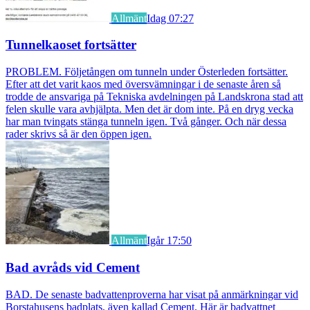
Allmänt
Idag 07:27
Tunnelkaoset fortsätter
PROBLEM. Följetången om tunneln under Österleden fortsätter.
Efter att det varit kaos med översvämningar i de senaste åren så
trodde de ansvariga på Tekniska avdelningen på Landskrona stad att
felen skulle vara avhjälpta. Men det är dom inte. På en dryg vecka
har man tvingats stänga tunneln igen. Två gånger. Och när dessa
rader skrivs så är den öppen igen.
Allmänt
Igår 17:50
Bad avråds vid Cement
BAD. De senaste badvattenproverna har visat på anmärkningar vid
Borstahusens badplats, även kallad Cement. Här är badvattnet