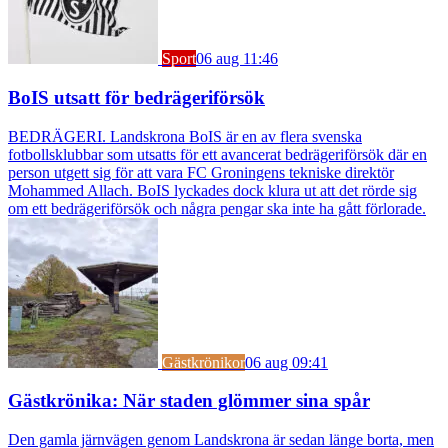
Sport
06 aug 11:46
BoIS utsatt för bedrägeriförsök
BEDRÄGERI. Landskrona BoIS är en av flera svenska
fotbollsklubbar som utsatts för ett avancerat bedrägeriförsök där en
person utgett sig för att vara FC Groningens tekniske direktör
Mohammed Allach. BoIS lyckades dock klura ut att det rörde sig
om ett bedrägeriförsök och några pengar ska inte ha gått förlorade.
Gästkrönikor
06 aug 09:41
Gästkrönika: När staden glömmer sina spår
Den gamla järnvägen genom Landskrona är sedan länge borta, men