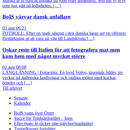
Många är ni som är tillbaka på jobb efter semestern. Sen har vi ju er
som just gått på ledigheten. […]
BoIS värvar dansk anfallare
03 aug 06:21
FOTBOLL. Efter en stark säsong i den danska ligan ser en offensiv
förstärkning ut att vara på väg till Landskrona […]
Oskar reste till Italien för att fotografera mat men
kom hem med något mycket större
02 aug 08:08
LÅNGLÄSNING | Fotoextra: En hyrd Volvo, tusentals bilder, tre
veckor på italienska landsvägar och otaliga möten med kockar,
bönder och […]
Till arkivet
Senaste
Kalender
BoIS vann över Öster
Succé för Trädgårdsgillet – Igen
Efter tjugo år räcker inte självberöm
planket
Tunnelkaoset fortsätter