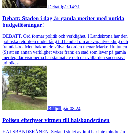
Debatt
Igår 14:31
Debatt: Staden i dag är gamla meriter med nutida
budgetlösningar!
DEBATT. Ord formar politik och verklighet. I Landskrona har den
politiska retoriken under lång tid handlat om ansvar, utveckling och
framtidstro. Men bakom de välvalda orden menar Marko Huttunen
(S) att en annan verklighet växer fram: en stad som lever på gamla
meriter, där visionerna har stannat av och där välfärden successivt
urholkas.
Blåljus
Igår 08:24
Polisen efterlyser vittnen till halsbandsrånen
HALSBANDSRÅNEN. Sedan i slutet av juni har inte mindre än