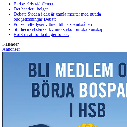
Bad avråds vid Cement
Det händer i helgen
Debatt: Staden i dag är gamla meriter med nutida
budgetlösningar!
Debatt
Polisen efterlyser vittnen till halsbandsrånen
Studiecirkel stärker kvinnors ekonomiska kunskap
BoIS utsatt för bedrägeriförsök
Kalender
Annonser