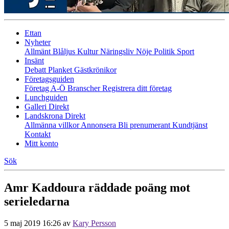
Ettan
Nyheter
Allmänt
Blåljus
Kultur
Näringsliv
Nöje
Politik
Sport
Insänt
Debatt
Planket
Gästkrönikor
Företagsguiden
Företag A-Ö
Branscher
Registrera ditt företag
Lunchguiden
Galleri Direkt
Landskrona Direkt
Allmänna villkor
Annonsera
Bli prenumerant
Kundtjänst
Kontakt
Mitt konto
Sök
Amr Kaddoura räddade poäng mot
serieledarna
5 maj 2019 16:26
av
Kary Persson