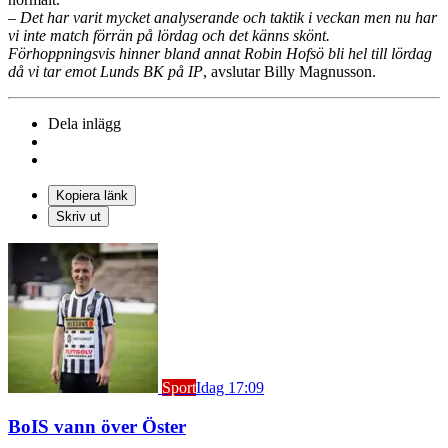
– Det har varit mycket analyserande och taktik i veckan men nu har
vi inte match förrän på lördag och det känns skönt.
Förhoppningsvis hinner bland annat Robin Hofsö bli hel till lördag
då vi tar emot Lunds BK på IP
, avslutar Billy Magnusson.
Dela inlägg
Kopiera länk
Skriv ut
Sport
Idag 17:09
BoIS vann över Öster