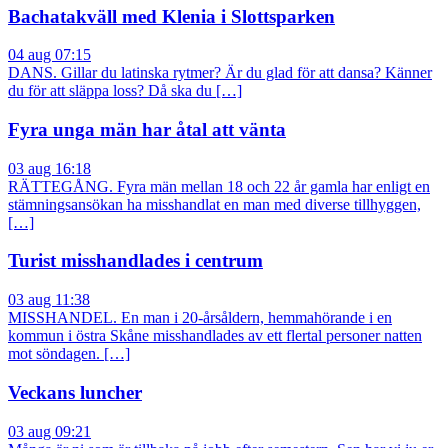
Bachatakväll med Klenia i Slottsparken
04 aug 07:15
DANS. Gillar du latinska rytmer? Är du glad för att dansa? Känner
du för att släppa loss? Då ska du […]
Fyra unga män har åtal att vänta
03 aug 16:18
RÄTTEGÅNG. Fyra män mellan 18 och 22 år gamla har enligt en
stämningsansökan ha misshandlat en man med diverse tillhyggen,
[…]
Turist misshandlades i centrum
03 aug 11:38
MISSHANDEL. En man i 20-årsåldern, hemmahörande i en
kommun i östra Skåne misshandlades av ett flertal personer natten
mot söndagen. […]
Veckans luncher
03 aug 09:21