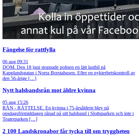
Fängelse för rattfylla
06 aug 09:31
DOM. Den 18 juni stoppade polisen en lätt lastbil på
Kapplandsgatan i Norra Borstahusen. Efter en nykterhetskontroll av
den 56-årige […]
Nytt halsbandsrån mot äldre kvinna
05 aug 15:26
RÅN - RÄTTELSE. En kvinna i 75-årsåldern blev på
onsdagsförmiddagen rånad på sitt halsband i Slottsparken och inte i
Teaterparken […]
2 100 Landskronabor får tycka till om tryggheten