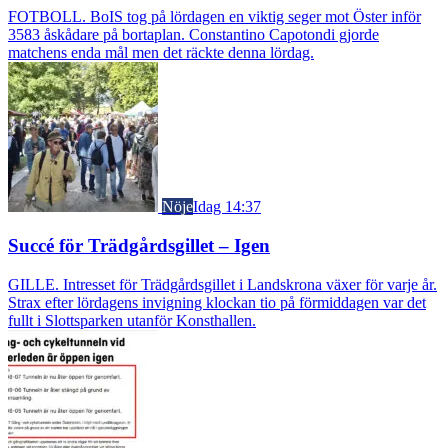
FOTBOLL. BoIS tog på lördagen en viktig seger mot Öster inför
3583 åskådare på bortaplan. Constantino Capotondi gjorde
matchens enda mål men det räckte denna lördag.
Nöje
Idag 14:37
Succé för Trädgårdsgillet – Igen
GILLE. Intresset för Trädgårdsgillet i Landskrona växer för varje år.
Strax efter lördagens invigning klockan tio på förmiddagen var det
fullt i Slottsparken utanför Konsthallen.