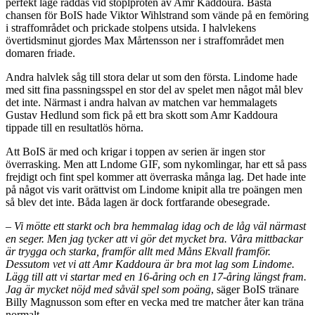
perfekt läge räddas vid stoplproten av Amr Kaddoura. Bästa
chansen för BoIS hade Viktor Wihlstrand som vände på en femöring
i straffområdet och prickade stolpens utsida. I halvlekens
övertidsminut gjordes Max Mårtensson ner i straffområdet men
domaren friade.
Andra halvlek såg till stora delar ut som den första. Lindome hade
med sitt fina passningsspel en stor del av spelet men något mål blev
det inte. Närmast i andra halvan av matchen var hemmalagets
Gustav Hedlund som fick på ett bra skott som Amr Kaddoura
tippade till en resultatlös hörna.
Att BoIS är med och krigar i toppen av serien är ingen stor
överrasking. Men att Lndome GIF, som nykomlingar, har ett så pass
frejdigt och fint spel kommer att överraska många lag. Det hade inte
på något vis varit orättvist om Lindome knipit alla tre poängen men
så blev det inte. Båda lagen är dock fortfarande obesegrade.
– Vi mötte ett starkt och bra hemmalag idag och de låg väl närmast
en seger. Men jag tycker att vi gör det mycket bra. Våra mittbackar
är trygga och starka, framför allt med Måns Ekvall framför.
Dessutom vet vi att Amr Kaddoura är bra mot lag som Lindome.
Lägg till att vi startar med en 16-åring och en 17-åring längst fram.
Jag är mycket nöjd med såväl spel som poäng
, säger BoIS tränare
Billy Magnusson som efter en vecka med tre matcher åter kan träna
normalt.