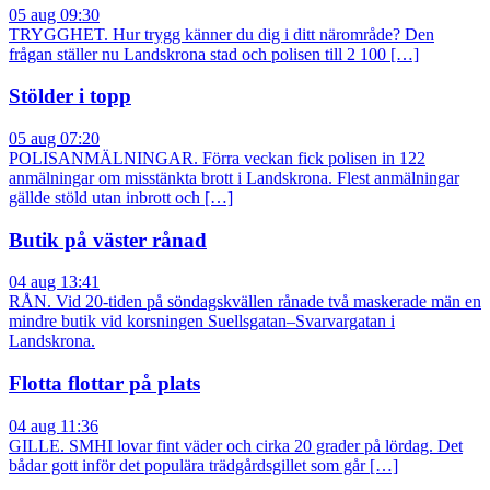
05 aug 09:30
TRYGGHET. Hur trygg känner du dig i ditt närområde? Den
frågan ställer nu Landskrona stad och polisen till 2 100 […]
Stölder i topp
05 aug 07:20
POLISANMÄLNINGAR. Förra veckan fick polisen in 122
anmälningar om misstänkta brott i Landskrona. Flest anmälningar
gällde stöld utan inbrott och […]
Butik på väster rånad
04 aug 13:41
RÅN. Vid 20-tiden på söndagskvällen rånade två maskerade män en
mindre butik vid korsningen Suellsgatan–Svarvargatan i
Landskrona.
Flotta flottar på plats
04 aug 11:36
GILLE. SMHI lovar fint väder och cirka 20 grader på lördag. Det
bådar gott inför det populära trädgårdsgillet som går […]