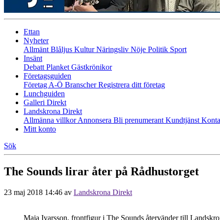
Ettan
Nyheter
Allmänt
Blåljus
Kultur
Näringsliv
Nöje
Politik
Sport
Insänt
Debatt
Planket
Gästkrönikor
Företagsguiden
Företag A-Ö
Branscher
Registrera ditt företag
Lunchguiden
Galleri Direkt
Landskrona Direkt
Allmänna villkor
Annonsera
Bli prenumerant
Kundtjänst
Konta
Mitt konto
Sök
The Sounds lirar åter på Rådhustorget
23 maj 2018 14:46
av
Landskrona Direkt
Maja Ivarsson, frontfigur i The Sounds återvänder till Landsk