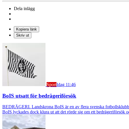
Dela inlägg
Kopiera länk
Skriv ut
Sport
Idag 11:46
BoIS utsatt för bedrägeriförsök
BEDRÄGERI. Landskrona BoIS är en av flera svenska fotbollsklubbar s
BoIS lyckades dock klura ut att det rörde sig om ett bedrägeriförsök o