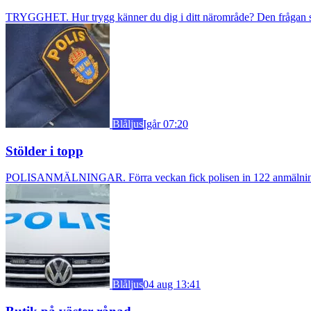
TRYGGHET. Hur trygg känner du dig i ditt närområde? Den frågan stäl
Blåljus
Igår 07:20
Stölder i topp
POLISANMÄLNINGAR. Förra veckan fick polisen in 122 anmälningar om
Blåljus
04 aug 13:41