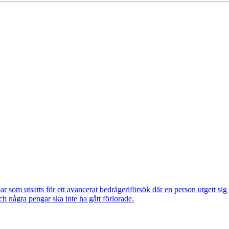
om utsatts för ett avancerat bedrägeriförsök där en person utgett si
ch några pengar ska inte ha gått förlorade.