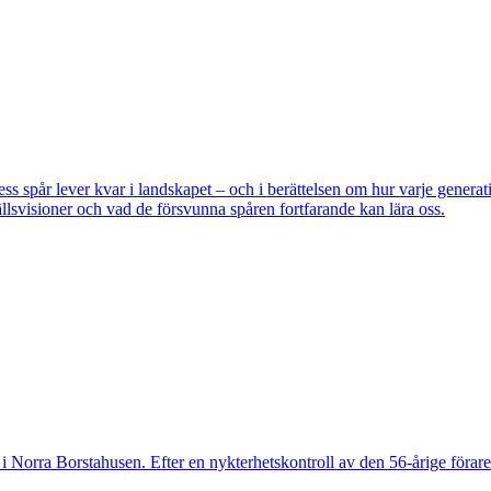
pår lever kvar i landskapet – och i berättelsen om hur varje generatio
lsvisioner och vad de försvunna spåren fortfarande kan lära oss.
 Norra Borstahusen. Efter en nykterhetskontroll av den 56-årige föraren