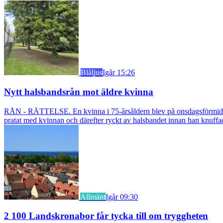
Blåljus
Igår 15:26
Nytt halsbandsrån mot äldre kvinna
RÅN - RÄTTELSE. En kvinna i 75-årsåldern blev på onsdagsförmiddagen
pratat med kvinnan och därefter ryckt av halsbandet innan han knuff
Allmänt
Igår 09:30
2 100 Landskronabor får tycka till om tryggheten