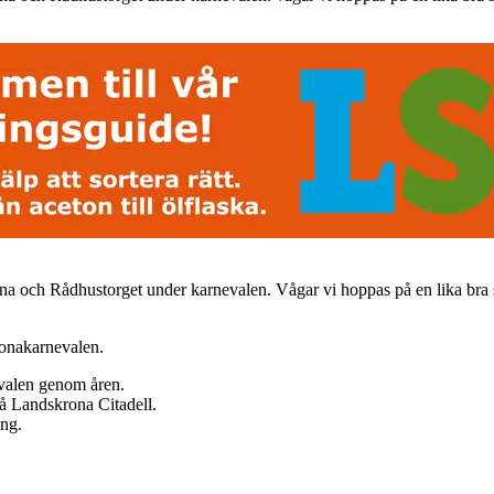
rona och Rådhustorget under karnevalen. Vågar vi hoppas på en lika br
ronakarnevalen.
ivalen genom åren.
på Landskrona Citadell.
ing.