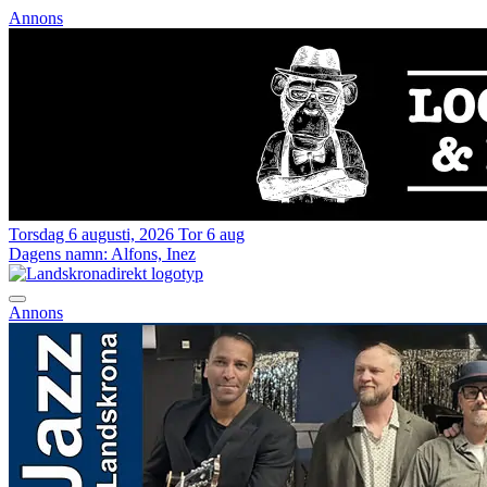
Annons
Torsdag 6 augusti, 2026
Tor 6 aug
Dagens namn:
Alfons, Inez
Annons