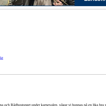
kt
rona och Rådhustorget under karnevalen. vågar vi hoppas på en lika br