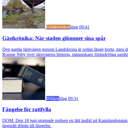
Gästkrönikor
Idag 09:41
Gästkrönika: När staden glömmer sina spår
Den gamla järnvägen genom Landskrona är sedan länge borta, men dess s
Ronnie Niby över järnvägens historia, människans föränderliga samhäl
Blåljus
Idag 09:31
Fängelse för rattfylla
DOM. Den 18 juni stoppade polisen en lätt lastbil på Kapplandsgatan i
tingsrätt dömts till fängelse.