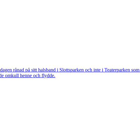
 rånad på sitt halsband i Slottsparken och inte i Teaterparken som ti
ade omkull henne och flydde.