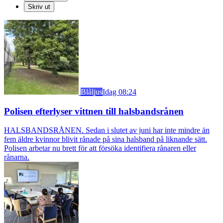
Skriv ut
Blåljus
Idag 08:24
Polisen efterlyser vittnen till halsbandsrånen
HALSBANDSRÅNEN. Sedan i slutet av juni har inte mindre än
fem äldre kvinnor blivit rånade på sina halsband på liknande sätt.
Polisen arbetar nu brett för att försöka identifiera rånaren eller
rånarna.