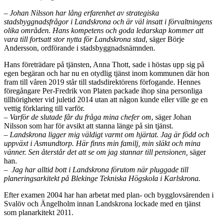
– Johan Nilsson har lång erfarenhet av strategiska
stadsbyggnadsfrågor i Landskrona och är väl insatt i förvaltningens
olika områden. Hans kompetens och goda ledarskap kommer att
vara till fortsatt stor nytta för Landskrona stad
, säger Börje
Andersson, ordförande i stadsbyggnadsnämnden.
Hans företrädare på tjänsten, Anna Thott, sade i höstas upp sig på
egen begäran och har nu en otydlig tjänst inom kommunen där hon
fram till våren 2019 står till stadsdirektörens förfogande. Hennes
föregångare Per-Fredrik von Platen packade ihop sina personliga
tillhörigheter vid juletid 2014 utan att någon kunde eller ville ge en
vettig förklaring till varför.
– Varför de slutade får du fråga mina chefer om
, säger Johan
Nilsson som har för avsikt att stanna länge på sin tjänst.
– Landskrona ligger mig väldigt varmt om hjärtat. Jag är född och
uppväxt i Asmundtorp. Här finns min familj, min släkt och mina
vänner. Sen återstår det att se om jag stannar till pensionen,
säger
han.
– Jag har alltid bott i Landskrona förutom när pluggade till
planeringsarkitekt på Blekinge Tekniska Högskola i Karlskrona.
Efter examen 2004 har han arbetat med plan- och bygglovsärenden i
Svalöv och Ängelholm innan Landskrona lockade med en tjänst
som planarkitekt 2011.