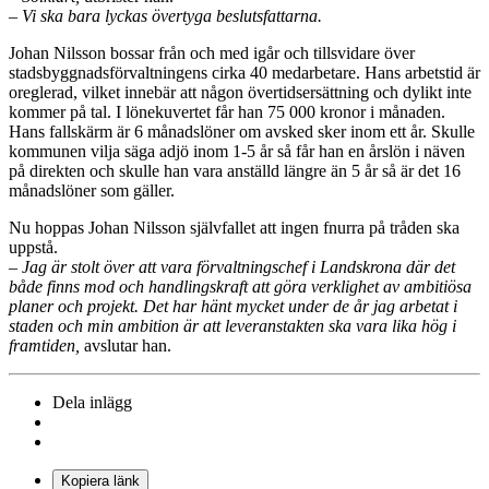
– Vi ska bara lyckas övertyga beslutsfattarna.
Johan Nilsson bossar från och med igår och tillsvidare över
stadsbyggnadsförvaltningens cirka 40 medarbetare. Hans arbetstid är
oreglerad, vilket innebär att någon övertidsersättning och dylikt inte
kommer på tal. I lönekuvertet får han 75 000 kronor i månaden.
Hans fallskärm är 6 månadslöner om avsked sker inom ett år. Skulle
kommunen vilja säga adjö inom 1-5 år så får han en årslön i näven
på direkten och skulle han vara anställd längre än 5 år så är det 16
månadslöner som gäller.
Nu hoppas Johan Nilsson självfallet att ingen fnurra på tråden ska
uppstå.
– Jag är stolt över att vara förvaltningschef i Landskrona där det
både finns mod och handlingskraft att göra verklighet av ambitiösa
planer och projekt. Det har hänt mycket under de år jag arbetat i
staden och min ambition är att leveranstakten ska vara lika hög i
framtiden,
avslutar han.
Dela inlägg
Kopiera länk