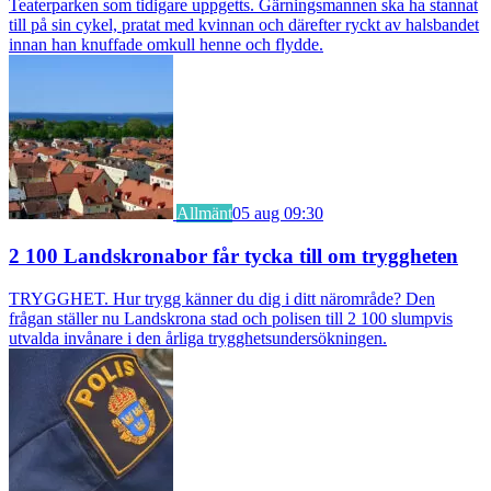
Teaterparken som tidigare uppgetts. Gärningsmannen ska ha stannat
till på sin cykel, pratat med kvinnan och därefter ryckt av halsbandet
innan han knuffade omkull henne och flydde.
Allmänt
05 aug 09:30
2 100 Landskronabor får tycka till om tryggheten
TRYGGHET. Hur trygg känner du dig i ditt närområde? Den
frågan ställer nu Landskrona stad och polisen till 2 100 slumpvis
utvalda invånare i den årliga trygghetsundersökningen.