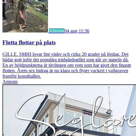
Allmänt
04 aug 11:36
Flotta flottar på plats
GILLE. SMHI lovar fint väder och cirka 20 grader på lördag. Det
bådar gott inför det populära trädgårdsgillet som går av stapeln då.
En av höjdpunkterna är tävlingen om vem som har gjort den finaste
flotten. Årets sex bidrag är nu klara och flyter vackert i vallgraven
framför konsthallen.
Annons