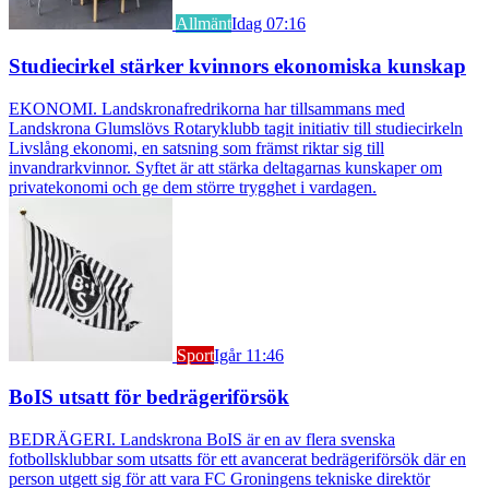
Allmänt
Idag 07:16
Studiecirkel stärker kvinnors ekonomiska kunskap
EKONOMI. Landskronafredrikorna har tillsammans med
Landskrona Glumslövs Rotaryklubb tagit initiativ till studiecirkeln
Livslång ekonomi, en satsning som främst riktar sig till
invandrarkvinnor. Syftet är att stärka deltagarnas kunskaper om
privatekonomi och ge dem större trygghet i vardagen.
Sport
Igår 11:46
BoIS utsatt för bedrägeriförsök
BEDRÄGERI. Landskrona BoIS är en av flera svenska
fotbollsklubbar som utsatts för ett avancerat bedrägeriförsök där en
person utgett sig för att vara FC Groningens tekniske direktör