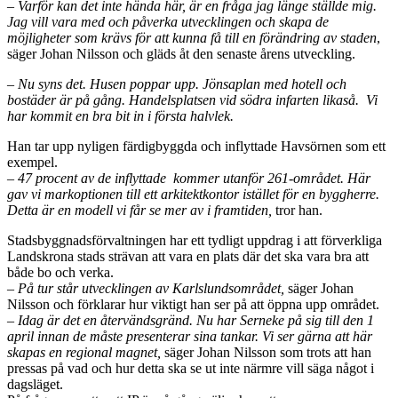
– Varför kan det inte hända här, är en fråga jag länge ställde mig.
Jag vill vara med och påverka utvecklingen och skapa de
möjligheter som krävs för att kunna få till en förändring av staden
,
säger Johan Nilsson och gläds åt den senaste årens utveckling.
– Nu syns det. Husen poppar upp. Jönsaplan med hotell och
bostäder är på gång. Handelsplatsen vid södra infarten likaså. Vi
har kommit en bra bit in i första halvlek.
Han tar upp nyligen färdigbyggda och inflyttade Havsörnen som ett
exempel.
– 47 procent av de inflyttade kommer utanför 261-området. Här
gav vi markoptionen till ett arkitektkontor istället för en byggherre.
Detta är en modell vi får se mer av i framtiden,
tror han.
Stadsbyggnadsförvaltningen har ett tydligt uppdrag i att förverkliga
Landskrona stads strävan att vara en plats där det ska vara bra att
både bo och verka.
– På tur står utvecklingen av Karlslundsområdet,
säger Johan
Nilsson och förklarar hur viktigt han ser på att öppna upp området.
– Idag är det en återvändsgränd. Nu har Serneke på sig till den 1
april innan de måste presenterar sina tankar. Vi ser gärna att här
skapas en regional magnet,
säger Johan Nilsson som trots att han
pressas på vad och hur detta ska se ut inte närmre vill säga något i
dagsläget.