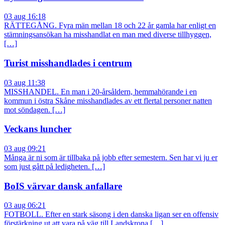
03 aug 16:18
RÄTTEGÅNG. Fyra män mellan 18 och 22 år gamla har enligt en
stämningsansökan ha misshandlat en man med diverse tillhyggen,
[…]
Turist misshandlades i centrum
03 aug 11:38
MISSHANDEL. En man i 20-årsåldern, hemmahörande i en
kommun i östra Skåne misshandlades av ett flertal personer natten
mot söndagen. […]
Veckans luncher
03 aug 09:21
Många är ni som är tillbaka på jobb efter semestern. Sen har vi ju er
som just gått på ledigheten. […]
BoIS värvar dansk anfallare
03 aug 06:21
FOTBOLL. Efter en stark säsong i den danska ligan ser en offensiv
förstärkning ut att vara på väg till Landskrona […]