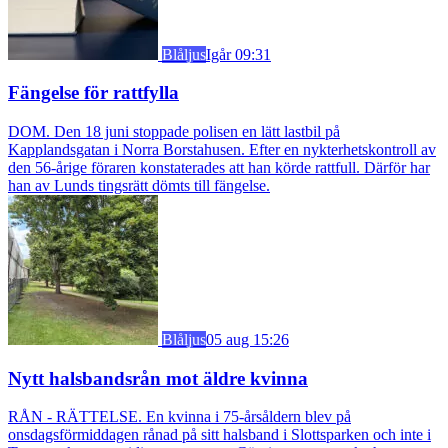
Blåljus
Igår 09:31
Fängelse för rattfylla
DOM. Den 18 juni stoppade polisen en lätt lastbil på
Kapplandsgatan i Norra Borstahusen. Efter en nykterhetskontroll av
den 56-årige föraren konstaterades att han körde rattfull. Därför har
han av Lunds tingsrätt dömts till fängelse.
Blåljus
05 aug 15:26
Nytt halsbandsrån mot äldre kvinna
RÅN - RÄTTELSE. En kvinna i 75-årsåldern blev på
onsdagsförmiddagen rånad på sitt halsband i Slottsparken och inte i