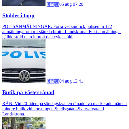
Blåljus
05 aug 07:20
Stölder i topp
POLISANMÄLNINGAR. Förra veckan fick polisen in 122
anmälningar om misstänkta brott i Landskrona. Flest anmälningar
gällde stöld utan inbrott och cykelstöld.
Blåljus
04 aug 13:41
Butik på väster rånad
RÅN. Vid 20-tiden på söndagskvällen rånade två maskerade män en
mindre butik vid korsningen Suellsgatan–Svarvargatan i
Landskrona.