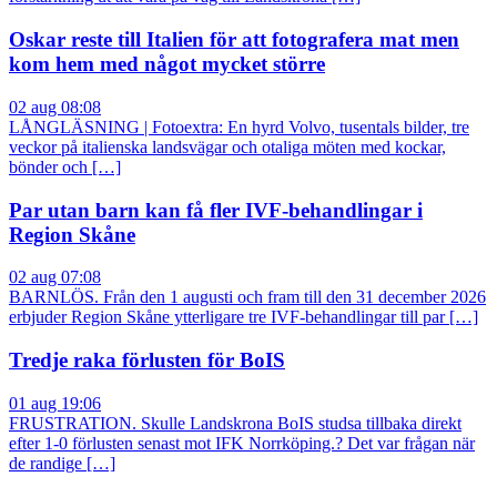
Oskar reste till Italien för att fotografera mat men
kom hem med något mycket större
02 aug 08:08
LÅNGLÄSNING | Fotoextra: En hyrd Volvo, tusentals bilder, tre
veckor på italienska landsvägar och otaliga möten med kockar,
bönder och […]
Par utan barn kan få fler IVF-behandlingar i
Region Skåne
02 aug 07:08
BARNLÖS. Från den 1 augusti och fram till den 31 december 2026
erbjuder Region Skåne ytterligare tre IVF-behandlingar till par […]
Tredje raka förlusten för BoIS
01 aug 19:06
FRUSTRATION. Skulle Landskrona BoIS studsa tillbaka direkt
efter 1-0 förlusten senast mot IFK Norrköping.? Det var frågan när
de randige […]