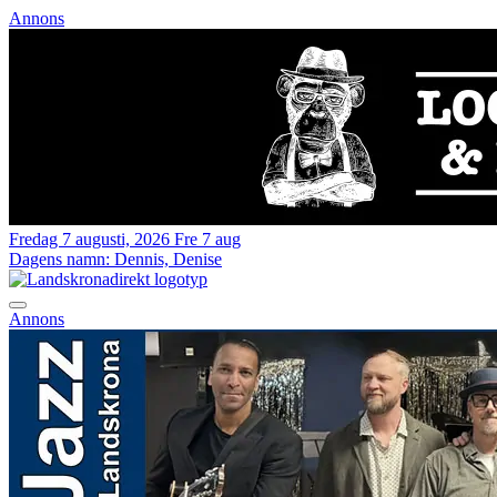
Annons
Fredag 7 augusti, 2026
Fre 7 aug
Dagens namn:
Dennis, Denise
Annons