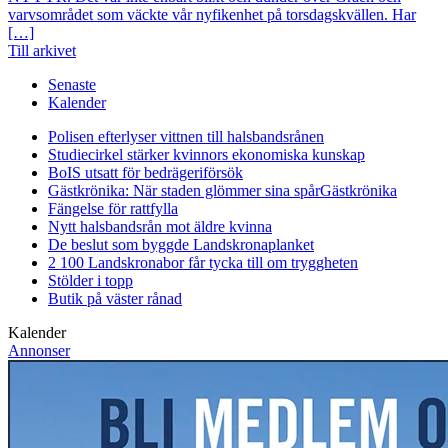
varvsområdet som väckte vår nyfikenhet på torsdagskvällen. Har
[…]
Till arkivet
Senaste
Kalender
Polisen efterlyser vittnen till halsbandsrånen
Studiecirkel stärker kvinnors ekonomiska kunskap
BoIS utsatt för bedrägeriförsök
Gästkrönika: När staden glömmer sina spår
Gästkrönika
Fängelse för rattfylla
Nytt halsbandsrån mot äldre kvinna
De beslut som byggde Landskrona
planket
2 100 Landskronabor får tycka till om tryggheten
Stölder i topp
Butik på väster rånad
Kalender
Annonser