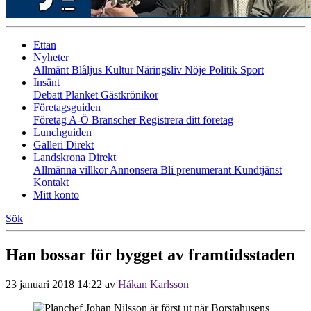
Ettan
Nyheter
Allmänt
Blåljus
Kultur
Näringsliv
Nöje
Politik
Sport
Insänt
Debatt
Planket
Gästkrönikor
Företagsguiden
Företag A-Ö
Branscher
Registrera ditt företag
Lunchguiden
Galleri Direkt
Landskrona Direkt
Allmänna villkor
Annonsera
Bli prenumerant
Kundtjänst
Kontakt
Mitt konto
Sök
Han bossar för bygget av framtidsstaden
23 januari 2018 14:22
av
Håkan Karlsson