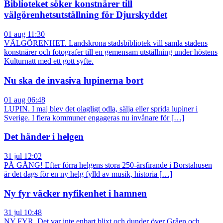
Biblioteket söker konstnärer till
välgörenhetsutställning för Djurskyddet
01 aug 11:30
VÄLGÖRENHET. Landskrona stadsbibliotek vill samla stadens
konstnärer och fotografer till en gemensam utställning under höstens
Kulturnatt med ett gott syfte.
Nu ska de invasiva lupinerna bort
01 aug 06:48
LUPIN. I maj blev det olagligt odla, sälja eller sprida lupiner i
Sverige. I flera kommuner engageras nu invånare för […]
Det händer i helgen
31 jul 12:02
PÅ GÅNG! Efter förra helgens stora 250-årsfirande i Borstahusen
är det dags för en ny helg fylld av musik, historia […]
Ny fyr väcker nyfikenhet i hamnen
31 jul 10:48
NY FYR. Det var inte enbart blixt och dunder över Gråen och