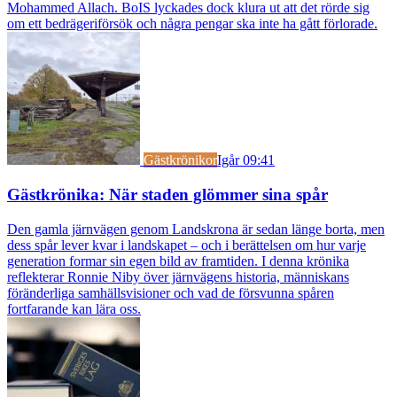
Mohammed Allach. BoIS lyckades dock klura ut att det rörde sig
om ett bedrägeriförsök och några pengar ska inte ha gått förlorade.
Gästkrönikor
Igår 09:41
Gästkrönika: När staden glömmer sina spår
Den gamla järnvägen genom Landskrona är sedan länge borta, men
dess spår lever kvar i landskapet – och i berättelsen om hur varje
generation formar sin egen bild av framtiden. I denna krönika
reflekterar Ronnie Niby över järnvägens historia, människans
föränderliga samhällsvisioner och vad de försvunna spåren
fortfarande kan lära oss.