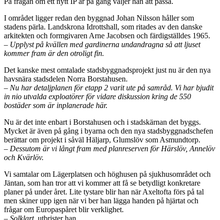
På frågan om ett nytt IP är på gång väljer han att passa.
I området ligger redan den byggnad Johan Nilsson håller som
stadens pärla. Landskrona Idrottshall, som ritades av den danske
arkitekten och formgivaren Arne Jacobsen och färdigställdes 1965.
– Upplyst på kvällen med gardinerna undandragna så att ljuset
kommer fram är den otroligt fin.
Det kanske mest omtalade stadsbyggnadsprojekt just nu är den nya
havsnära stadsdelen Norra Borstahusen.
– Nu har detaljplanen för etapp 2 varit ute på samråd. Vi har bjudit
in nio utvalda exploatörer för vidare diskussion kring de 550
bostäder som är inplanerade här.
Nu är det inte enbart i Borstahusen och i stadskärnan det byggs.
Mycket är även på gång i byarna och den nya stadsbyggnadschefen
berättar om projekt i såväl Häljarp, Glumslöv som Asmundtorp.
– Dessutom är vi långt fram med planreserven för Härslöv, Annelöv
och Kvärlöv.
Vi samtalar om Lägerplatsen och höghusen på sjukhusområdet och
Jäntan, som han tror att vi kommer att få se betydligt konkretare
planer på under året. Lite tystare blir han när Axeltofta förs på tal
men skiner upp igen när vi ber han lägga handen på hjärtat och
frågar om Europaspåret blir verklighet.
– Solklart,
utbrister han.