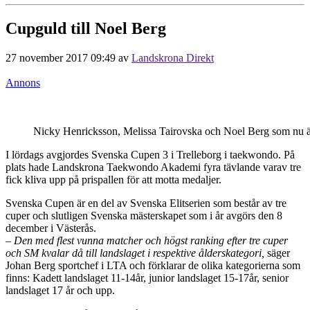
Cupguld till Noel Berg
27 november 2017 09:49
av
Landskrona Direkt
Annons
Nicky Henricksson, Melissa Tairovska och Noel Berg som nu är 
I lördags avgjordes Svenska Cupen 3 i Trelleborg i taekwondo. På
plats hade Landskrona Taekwondo Akademi fyra tävlande varav tre
fick kliva upp på prispallen för att motta medaljer.
Svenska Cupen är en del av Svenska Elitserien som består av tre
cuper och slutligen Svenska mästerskapet som i år avgörs den 8
december i Västerås.
– Den med flest vunna matcher och högst ranking efter tre cuper
och SM kvalar då till landslaget i respektive ålderskategori,
säger
Johan Berg sportchef i LTA och förklarar de olika kategorierna som
finns: Kadett landslaget 11-14år, junior landslaget 15-17år, senior
landslaget 17 år och upp.