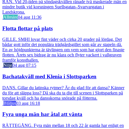
RÅN. Vid 20-tiden på söndagskvällen rånade två maskerade män en
mindre butik vid korsningen Suellsgatan–Svarvargatan i
Landskrona.
Allmänt
04 aug 11:36
Flotta flottar på plats
GILLE. SMHI lovar fint väder och cirka 20 grader på lördag. Det
bådar gott inför det populära trädgårdsgillet som går av stapeln då.
En av höjdpunkterna är tävlingen om vem som har gjort den finaste
flotten. Årets sex bidrag är nu klara och flyter vackert i vallgraven
framför konsthallen.
Nöje
04 aug 07:15
Bachatakväll med Klenia i Slottsparken
DANS. Gillar du latinska rytmer? Är du glad för att dansa? Känner
du för att släppa loss? Då ska du ta dig till scenen i Slottsparken på
torsdag kväll och ha dansskorna snörade på fötterna.
Blåljus
03 aug 16:18
Fyra unga män har åtal att vänta
RÄTTEGÅNG. Fyra män mellan 18 och 22 år gamla har enligt en