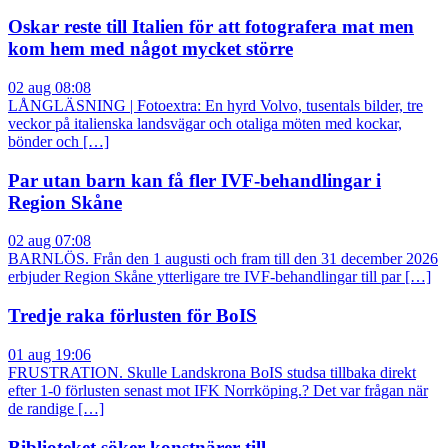
Oskar reste till Italien för att fotografera mat men
kom hem med något mycket större
02 aug 08:08
LÅNGLÄSNING | Fotoextra: En hyrd Volvo, tusentals bilder, tre
veckor på italienska landsvägar och otaliga möten med kockar,
bönder och […]
Par utan barn kan få fler IVF-behandlingar i
Region Skåne
02 aug 07:08
BARNLÖS. Från den 1 augusti och fram till den 31 december 2026
erbjuder Region Skåne ytterligare tre IVF-behandlingar till par […]
Tredje raka förlusten för BoIS
01 aug 19:06
FRUSTRATION. Skulle Landskrona BoIS studsa tillbaka direkt
efter 1-0 förlusten senast mot IFK Norrköping.? Det var frågan när
de randige […]
Biblioteket söker konstnärer till