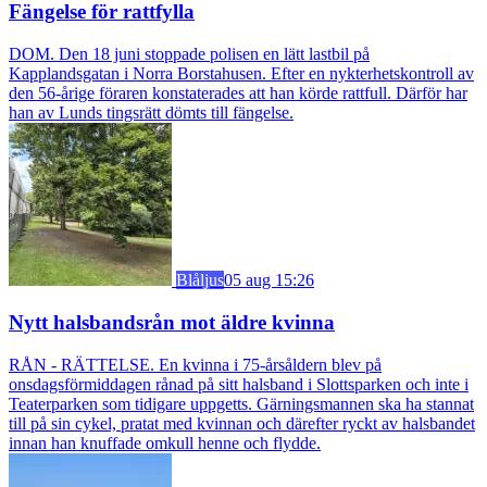
Fängelse för rattfylla
DOM. Den 18 juni stoppade polisen en lätt lastbil på
Kapplandsgatan i Norra Borstahusen. Efter en nykterhetskontroll av
den 56-årige föraren konstaterades att han körde rattfull. Därför har
han av Lunds tingsrätt dömts till fängelse.
Blåljus
05 aug 15:26
Nytt halsbandsrån mot äldre kvinna
RÅN - RÄTTELSE. En kvinna i 75-årsåldern blev på
onsdagsförmiddagen rånad på sitt halsband i Slottsparken och inte i
Teaterparken som tidigare uppgetts. Gärningsmannen ska ha stannat
till på sin cykel, pratat med kvinnan och därefter ryckt av halsbandet
innan han knuffade omkull henne och flydde.