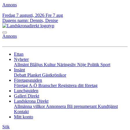
Annons
Fredag 7 augusti, 2026
Fre 7 aug
Dagens namn:
Dennis, Denise
Annons
Ettan
Nyheter
Allmänt
Blåljus
Kultur
Näringsliv
Nöje
Politik
Sport
Insänt
Debatt
Planket
Gästkrönikor
Företagsguiden
Företag A-Ö
Branscher
Registrera ditt företag
Lunchguiden
Galleri Direkt
Landskrona Direkt
Allmänna villkor
Annonsera
Bli prenumerant
Kundtjänst
Kontakt
Mitt konto
Sök