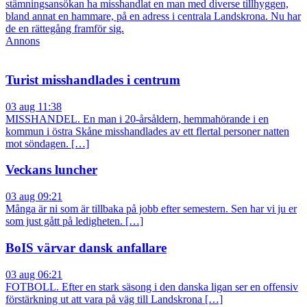
stämningsansökan ha misshandlat en man med diverse tillhyggen,
bland annat en hammare, på en adress i centrala Landskrona. Nu har
de en rättegång framför sig.
Annons
Turist misshandlades i centrum
03 aug 11:38
MISSHANDEL. En man i 20-årsåldern, hemmahörande i en
kommun i östra Skåne misshandlades av ett flertal personer natten
mot söndagen. […]
Veckans luncher
03 aug 09:21
Många är ni som är tillbaka på jobb efter semestern. Sen har vi ju er
som just gått på ledigheten. […]
BoIS värvar dansk anfallare
03 aug 06:21
FOTBOLL. Efter en stark säsong i den danska ligan ser en offensiv
förstärkning ut att vara på väg till Landskrona […]