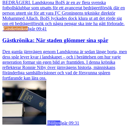
BEDRÄGERI. Landskrona BoIS är en av flera svenska
fotbollsklubbar som utsatts för ett avancerat bedrägeriförsök där en
person utgett sig för att vara FC Groningens tekniske direktör
Mohammed Allach. BoIS lyckades dock klura ut att det rörde sig
om ett bedrägeriförsök och några pengar ska inte ha gått förlorade.
Gästkrönikor
Igår 09:41
Gästkrönika: När staden glömmer sina spår
Den gamla järnvägen genom Landskrona är sedan länge borta, men
dess spår lever kvar i landskapet – och i berättelsen om hur varje
generation formar sin egen bild av framtiden. I denna krönika
reflekterar Ronnie Niby över järnvägens historia, människans
föränderliga samhällsvisioner och vad de försvunna spåren
fortfarande kan lära oss.
Blåljus
Igår 09:31