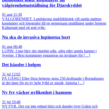
välgörenhetsutställning för Djurskyddet
01 aug 11:30
VÄLGÖRENHET. Landskrona stadsbibliotek vill samla stadens
konstnärer och fotografer till en gemensam utställning under höstens
Kulturnatt med ett gott syfte.
Nu ska de invasiva lupinerna bort
01 aug 06:48
LUPIN. I maj blev det olagligt odla, sälja eller sprida lupiner i
Sverige. I flera kommuner engageras nu invånare för […]
Det händer i helgen
31 jul 12:02
PÅ GÅNG! Efter förra helgens stora 250-årsfirande i Borstahusen
är det dags för en ny helg fylld av musik, historia […]
Ny fyr väcker nyfikenhet i hamnen
31 jul 10:48
NY FYR. Det var inte enbart blixt och dunder över Gråen och