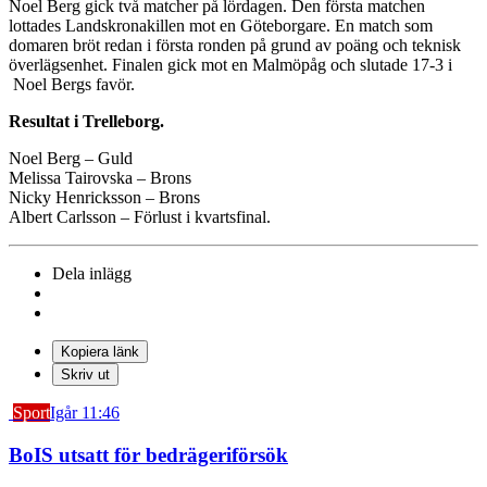
Noel Berg gick två matcher på lördagen. Den första matchen
lottades Landskronakillen mot en Göteborgare. En match som
domaren bröt redan i första ronden på grund av poäng och teknisk
överlägsenhet. Finalen gick mot en Malmöpåg och slutade 17-3 i
Noel Bergs favör.
Resultat i Trelleborg.
Noel Berg – Guld
Melissa Tairovska – Brons
Nicky Henricksson – Brons
Albert Carlsson – Förlust i kvartsfinal.
Dela inlägg
Kopiera länk
Skriv ut
Sport
Igår 11:46
BoIS utsatt för bedrägeriförsök