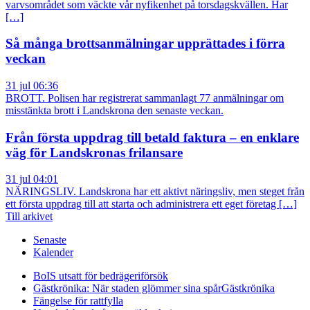
varvsområdet som väckte vår nyfikenhet på torsdagskvällen. Har
[…]
Så många brottsanmälningar upprättades i förra
veckan
31 jul 06:36
BROTT. Polisen har registrerat sammanlagt 77 anmälningar om
misstänkta brott i Landskrona den senaste veckan.
Från första uppdrag till betald faktura – en enklare
väg för Landskronas frilansare
31 jul 04:01
NÄRINGSLIV. Landskrona har ett aktivt näringsliv, men steget från
ett första uppdrag till att starta och administrera ett eget företag […]
Till arkivet
Senaste
Kalender
BoIS utsatt för bedrägeriförsök
Gästkrönika: När staden glömmer sina spår
Gästkrönika
Fängelse för rattfylla