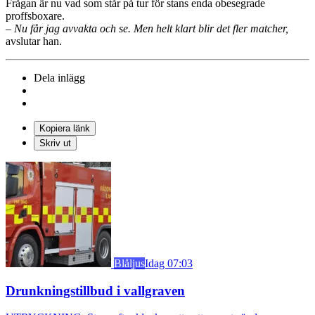
Frågan är nu vad som står på tur för stans enda obesegrade
proffsboxare.
– Nu får jag avvakta och se. Men helt klart blir det fler matcher,
avslutar han.
Dela inlägg
Kopiera länk
Skriv ut
Blåljus
Idag 07:03
Drunkningstillbud i vallgraven