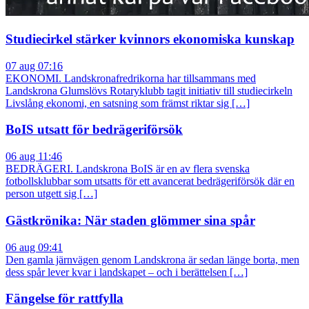
Studiecirkel stärker kvinnors ekonomiska kunskap
07 aug 07:16
EKONOMI. Landskronafredrikorna har tillsammans med
Landskrona Glumslövs Rotaryklubb tagit initiativ till studiecirkeln
Livslång ekonomi, en satsning som främst riktar sig […]
BoIS utsatt för bedrägeriförsök
06 aug 11:46
BEDRÄGERI. Landskrona BoIS är en av flera svenska
fotbollsklubbar som utsatts för ett avancerat bedrägeriförsök där en
person utgett sig […]
Gästkrönika: När staden glömmer sina spår
06 aug 09:41
Den gamla järnvägen genom Landskrona är sedan länge borta, men
dess spår lever kvar i landskapet – och i berättelsen […]
Fängelse för rattfylla