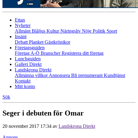
Ettan
Nyheter
Allmänt
Blåljus
Kultur
Näringsliv
Nöje
Politik
Sport
Insänt
Debatt
Planket
Gästkrönikor
Företagsguiden
Företag A-Ö
Branscher
Registrera ditt företag
Lunchguiden
Galleri Direkt
Landskrona Direkt
Allmänna villkor
Annonsera
Bli prenumerant
Kundtjänst
Kontakt
Mitt konto
Sök
Seger i debuten för Omar
20 november 2017 17:34
av
Landskrona Direkt
Annons