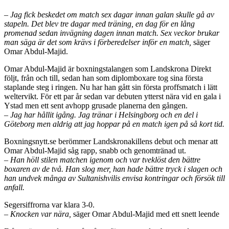
– Jag fick beskedet om match sex dagar innan galan skulle gå av
stapeln. Det blev tre dagar med träning, en dag för en lång
promenad sedan invägning dagen innan match. Sex veckor brukar
man säga är det som krävs i förberedelser inför en match,
säger
Omar Abdul-Majid.
Omar Abdul-Majid är boxningstalangen som Landskrona Direkt
följt, från och till, sedan han som diplomboxare tog sina första
staplande steg i ringen. Nu har han gått sin första proffsmatch i lätt
weltervikt. För ett par år sedan var debuten ytterst nära vid en gala i
Ystad men ett sent avhopp grusade planerna den gången.
– Jag har hållit igång. Jag tränar i Helsingborg och en del i
Göteborg men aldrig att jag hoppar på en match igen på så kort tid.
Boxningsnytt.se berömmer Landskronakillens debut och menar att
Omar Abdul-Majid såg rapp, snabb och genomtränad ut.
– Han höll stilen matchen igenom och var tveklöst den bättre
boxaren av de två. Han slog mer, han hade bättre tryck i slagen och
han undvek många av Sultanishvilis envisa kontringar och försök till
anfall.
Segersiffrorna var klara 3-0.
– Knocken var nära,
säger Omar Abdul-Majid med ett snett leende