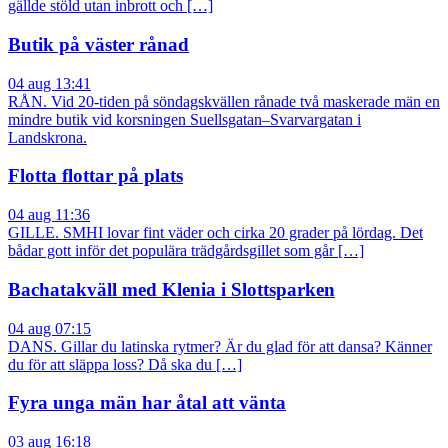
gällde stöld utan inbrott och […]
Butik på väster rånad
04 aug 13:41
RÅN. Vid 20-tiden på söndagskvällen rånade två maskerade män en
mindre butik vid korsningen Suellsgatan–Svarvargatan i
Landskrona.
Flotta flottar på plats
04 aug 11:36
GILLE. SMHI lovar fint väder och cirka 20 grader på lördag. Det
bådar gott inför det populära trädgårdsgillet som går […]
Bachatakväll med Klenia i Slottsparken
04 aug 07:15
DANS. Gillar du latinska rytmer? Är du glad för att dansa? Känner
du för att släppa loss? Då ska du […]
Fyra unga män har åtal att vänta
03 aug 16:18