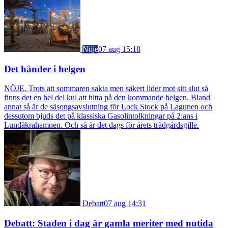
Nöje
07 aug 15:18
Det händer i helgen
NÖJE. Trots att sommaren sakta men säkert lider mot sitt slut så
finns det en hel del kul att hitta på den kommande helgen. Bland
annat så är de säsongsavslutning för Lock Stock på Lagunen och
dessutom bjuds det på klassiska Gasolintolkningar på 2:ans i
Lundåkrahamnen. Och så är det dags för årets trädgårdsgille.
Debatt
07 aug 14:31
Debatt: Staden i dag är gamla meriter med nutida