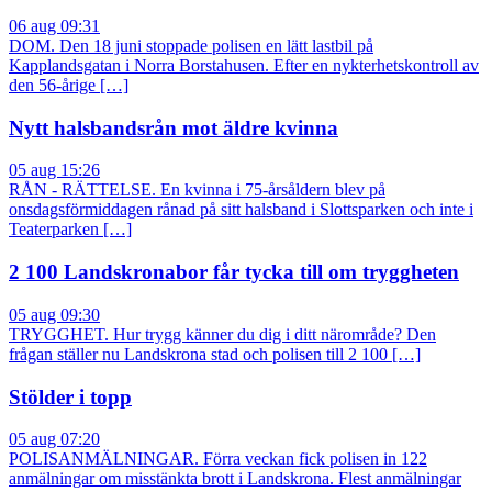
06 aug 09:31
DOM. Den 18 juni stoppade polisen en lätt lastbil på
Kapplandsgatan i Norra Borstahusen. Efter en nykterhetskontroll av
den 56-årige […]
Nytt halsbandsrån mot äldre kvinna
05 aug 15:26
RÅN - RÄTTELSE. En kvinna i 75-årsåldern blev på
onsdagsförmiddagen rånad på sitt halsband i Slottsparken och inte i
Teaterparken […]
2 100 Landskronabor får tycka till om tryggheten
05 aug 09:30
TRYGGHET. Hur trygg känner du dig i ditt närområde? Den
frågan ställer nu Landskrona stad och polisen till 2 100 […]
Stölder i topp
05 aug 07:20
POLISANMÄLNINGAR. Förra veckan fick polisen in 122
anmälningar om misstänkta brott i Landskrona. Flest anmälningar