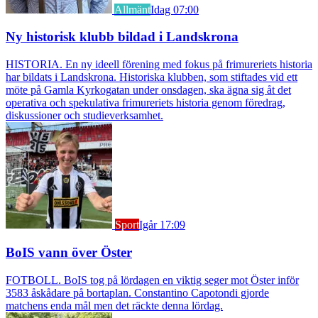
Allmänt
Idag 07:00
Ny historisk klubb bildad i Landskrona
HISTORIA. En ny ideell förening med fokus på frimureriets historia
har bildats i Landskrona. Historiska klubben, som stiftades vid ett
möte på Gamla Kyrkogatan under onsdagen, ska ägna sig åt det
operativa och spekulativa frimureriets historia genom föredrag,
diskussioner och studieverksamhet.
Sport
Igår 17:09
BoIS vann över Öster
FOTBOLL. BoIS tog på lördagen en viktig seger mot Öster inför
3583 åskådare på bortaplan. Constantino Capotondi gjorde
matchens enda mål men det räckte denna lördag.