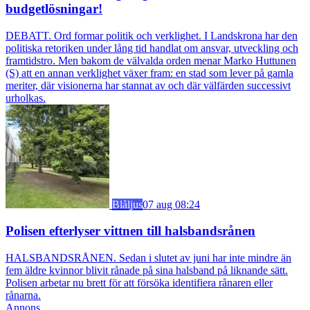
budgetlösningar!
DEBATT. Ord formar politik och verklighet. I Landskrona har den
politiska retoriken under lång tid handlat om ansvar, utveckling och
framtidstro. Men bakom de välvalda orden menar Marko Huttunen
(S) att en annan verklighet växer fram: en stad som lever på gamla
meriter, där visionerna har stannat av och där välfärden successivt
urholkas.
Blåljus
07 aug 08:24
Polisen efterlyser vittnen till halsbandsrånen
HALSBANDSRÅNEN. Sedan i slutet av juni har inte mindre än
fem äldre kvinnor blivit rånade på sina halsband på liknande sätt.
Polisen arbetar nu brett för att försöka identifiera rånaren eller
rånarna.
Annons