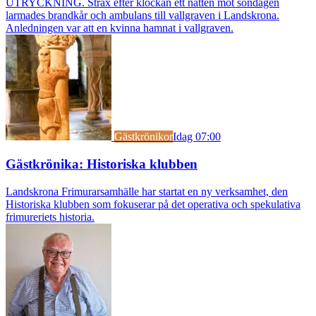
UTRYCKNING. Strax efter klockan ett natten mot söndagen
larmades brandkår och ambulans till vallgraven i Landskrona.
Anledningen var att en kvinna hamnat i vallgraven.
Gästkrönikor
Idag 07:00
Gästkrönika: Historiska klubben
Landskrona Frimurarsamhälle har startat en ny verksamhet, den
Historiska klubben som fokuserar på det operativa och spekulativa
frimureriets historia.