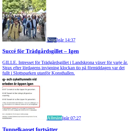
Nöje
Igår 14:37
Succé för Trädgårdsgillet – Igen
GILLE. Intresset för Trädgårdsgillet i Landskrona växer för varje år.
Strax efter lördagens invigning klockan tio på förmiddagen var det
fullt i Slottsparken utanför Konsthallen.
Allmänt
Igår 07:27
Tunnelkaoset fortsätter