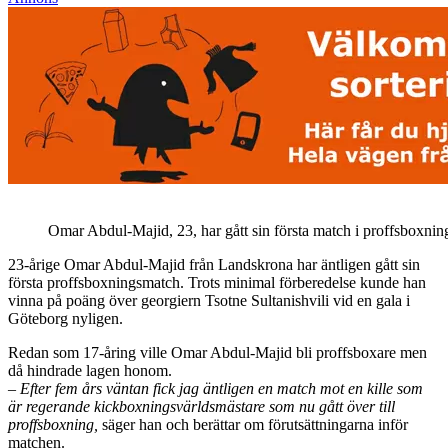
Omar Abdul-Majid, 23, har gått sin första match i proffsboxnin
23-årige Omar Abdul-Majid från Landskrona har äntligen gått sin
första proffsboxningsmatch. Trots minimal förberedelse kunde han
vinna på poäng över georgiern Tsotne Sultanishvili vid en gala i
Göteborg nyligen.
Redan som 17-åring ville Omar Abdul-Majid bli proffsboxare men
då hindrade lagen honom.
– Efter fem års väntan fick jag äntligen en match mot en kille som
är regerande kickboxningsvärldsmästare som nu gått över till
proffsboxning,
säger han och berättar om förutsättningarna inför
matchen.