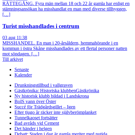
RÄTTEGÅNG. Fyra män mellan 18 och 22 år gamla har enligt en
stämningsansökan ha misshandlat en man med diverse tillhyggen,
[…]
Turist misshandlades i centrum
03 aug 11:38
MISSHANDEL. En man i 20-årsåldern, hemmahörande i en
kommun i östra Skåne misshandlades av ett flertal personer natten
mot söndagen. […]
Till arkivet
Senaste
Kalender
Drunkningstillbud i vallgraven
Gästkrönika: Historiska klubben
Gästkrönika
Ny historisk klubb bildad i Landskrona
BoIS vann över Öster
Succé för Trädgårdsgillet – Igen
Efter tjugo år räcker inte självberöm
planket
Tunnelkaoset fortsätter
Bad avråds vid Cement
Det händer i helgen
Debatt: Staden i dag är gamla meriter med nutida