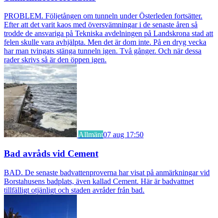
PROBLEM. Följetången om tunneln under Österleden fortsätter.
Efter att det varit kaos med översvämningar i de senaste åren så
trodde de ansvariga på Tekniska avdelningen på Landskrona stad att
felen skulle vara avhjälpta. Men det är dom inte. På en dryg vecka
har man tvingats stänga tunneln igen. Två gånger. Och när dessa
rader skrivs så är den öppen igen.
Allmänt
07 aug 17:50
Bad avråds vid Cement
BAD. De senaste badvattenproverna har visat på anmärkningar vid
Borstahusens badplats, även kallad Cement. Här är badvattnet
tillfälligt otjänligt och staden avråder från bad.