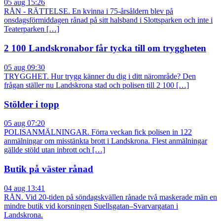
05 aug 15:26
RÅN - RÄTTELSE. En kvinna i 75-årsåldern blev på
onsdagsförmiddagen rånad på sitt halsband i Slottsparken och inte i
Teaterparken […]
2 100 Landskronabor får tycka till om tryggheten
05 aug 09:30
TRYGGHET. Hur trygg känner du dig i ditt närområde? Den
frågan ställer nu Landskrona stad och polisen till 2 100 […]
Stölder i topp
05 aug 07:20
POLISANMÄLNINGAR. Förra veckan fick polisen in 122
anmälningar om misstänkta brott i Landskrona. Flest anmälningar
gällde stöld utan inbrott och […]
Butik på väster rånad
04 aug 13:41
RÅN. Vid 20-tiden på söndagskvällen rånade två maskerade män en
mindre butik vid korsningen Suellsgatan–Svarvargatan i
Landskrona.