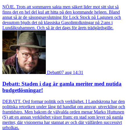
NÖJE. Trots att sommaren sakta men säkert lider mot sitt slut så
finns det en hel del kul att hitta på den kommande helgen. Bland
annat så är de säsongsavslutning för Lock Stock på Lagunen och
dessutom bjuds det på klassiska Gasolintolkningar på 2:ans i
Lundåkrahamnen. Och så är det dags för årets trädgårdsgille.
Debatt
07 aug 14:31
Debatt: Staden i dag är gamla meriter med nutida
budgetlösningar!
DEBATT. Ord formar politik och verklighet. I Landskrona har den
politiska retoriken under lång tid handlat om ansvar, utveckling och
framtidstro. Men bakom de välvalda orden menar Marko Huttunen
(S) att en annan verklighet växer fram: en stad som lever på gamla
meriter, där visionerna har stannat av och där välfärden successivt
urholkas.