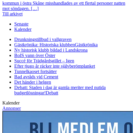
kommun i östra Skåne misshandlades av ett flertal personer natten
mot söndagen. […]
Till arkivet
Senaste
Kalender
Drunkningstillbud i vallgraven
Gästkrönika: Historiska klubben
Gästkrönika
Ny historisk klubb bildad i Landskrona
BoIS vann över Öster
Succé för Trädgårdsgillet – Igen
Efter tjugo år räcker inte självberöm
planket
Tunnelkaoset fortsätter
Bad avråds vid Cement
Det händer i helgen
Debatt: Staden i dag är gamla meriter med nutida
budgetlösningar!
Debatt
Kalender
Annonser