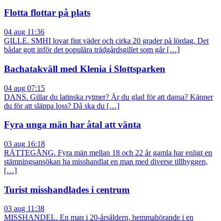
Flotta flottar på plats
04 aug 11:36
GILLE. SMHI lovar fint väder och cirka 20 grader på lördag. Det
bådar gott inför det populära trädgårdsgillet som går […]
Bachatakväll med Klenia i Slottsparken
04 aug 07:15
DANS. Gillar du latinska rytmer? Är du glad för att dansa? Känner
du för att släppa loss? Då ska du […]
Fyra unga män har åtal att vänta
03 aug 16:18
RÄTTEGÅNG. Fyra män mellan 18 och 22 år gamla har enligt en
stämningsansökan ha misshandlat en man med diverse tillhyggen,
[…]
Turist misshandlades i centrum
03 aug 11:38
MISSHANDEL. En man i 20-årsåldern, hemmahörande i en