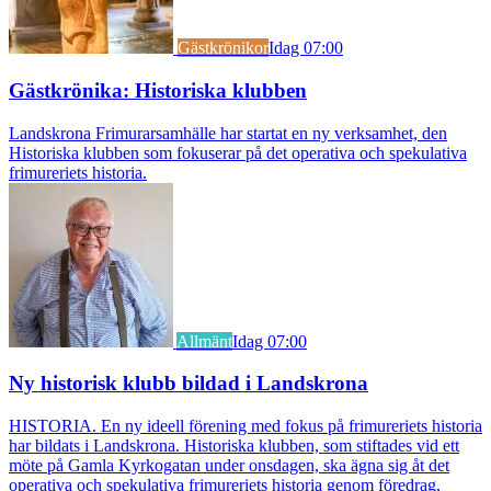
Gästkrönikor
Idag 07:00
Gästkrönika: Historiska klubben
Landskrona Frimurarsamhälle har startat en ny verksamhet, den
Historiska klubben som fokuserar på det operativa och spekulativa
frimureriets historia.
Allmänt
Idag 07:00
Ny historisk klubb bildad i Landskrona
HISTORIA. En ny ideell förening med fokus på frimureriets historia
har bildats i Landskrona. Historiska klubben, som stiftades vid ett
möte på Gamla Kyrkogatan under onsdagen, ska ägna sig åt det
operativa och spekulativa frimureriets historia genom föredrag,