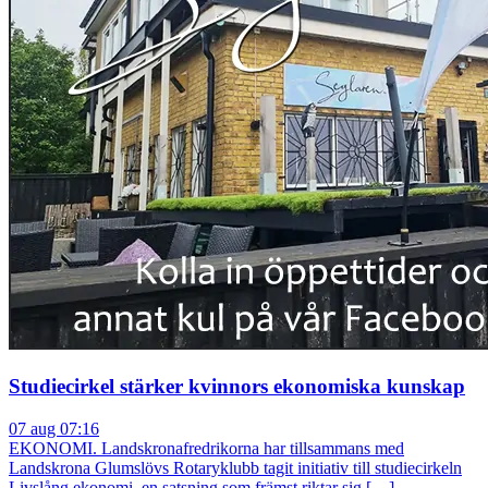
Studiecirkel stärker kvinnors ekonomiska kunskap
07 aug 07:16
EKONOMI. Landskronafredrikorna har tillsammans med
Landskrona Glumslövs Rotaryklubb tagit initiativ till studiecirkeln
Livslång ekonomi, en satsning som främst riktar sig […]