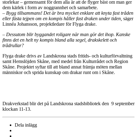
storlekar – gemensamt för dem alla är att de flyger bäst om man ger
dem kärlek i form av noggrannhet och samarbete.
– Bygg tillsammans! Det är bra mycket enklare att knyta fast tråden
eller fästa tejpen om en kompis håller fast draken under tiden,
säger
Linnéa Johansson, projektledare för Flyga drake.
– Dessutom blir byggandet roligare när man gör det ihop. Kanske
finns det en helt ny kompis bland alla segel, drakskelett och
trådrullar?
Flyga drake drivs av Landskrona stads fritids- och kulturförvaltning
samt Hemslöjden Skåne, med medel från Kulturrådet och Region
Skåne. Projektet syftar till att bland annat främja möten mellan
människor och sprida kunskap om drakar runt om i Skåne.
Drakverkstad blir det på Landskrona stadsbibliotek den 9 september
klockan 11-13.
Dela inlägg