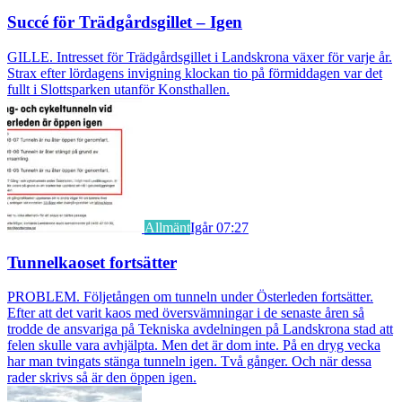
Succé för Trädgårdsgillet – Igen
GILLE. Intresset för Trädgårdsgillet i Landskrona växer för varje år.
Strax efter lördagens invigning klockan tio på förmiddagen var det
fullt i Slottsparken utanför Konsthallen.
Allmänt
Igår 07:27
Tunnelkaoset fortsätter
PROBLEM. Följetången om tunneln under Österleden fortsätter.
Efter att det varit kaos med översvämningar i de senaste åren så
trodde de ansvariga på Tekniska avdelningen på Landskrona stad att
felen skulle vara avhjälpta. Men det är dom inte. På en dryg vecka
har man tvingats stänga tunneln igen. Två gånger. Och när dessa
rader skrivs så är den öppen igen.