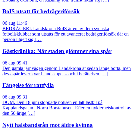
BoIS utsatt för bedrägeriförsök
06 aug 11:46
BEDRÄGERI. Landskrona BoIS är en av flera svenska
fotbollsklubbar som utsatts för ett avancerat bedrägeriförsök där en
person utgett sig […]
Gästkrönika: När staden glömmer sina spår
06 aug 09:41
Den gamla järnvägen genom Landskrona är sedan länge borta, men
dess spår lever kvar i landskapet – och i berättelsen […]
Fängelse för rattfylla
06 aug 09:31
DOM. Den 18 juni stoppade polisen en lätt lastbil på
Kapplandsgatan i Norra Borstahusen. Efter en nykterhetskontroll av
den 56-årige […]
Nytt halsbandsrån mot äldre kvinna