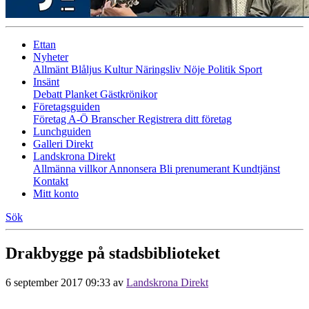
Ettan
Nyheter
Allmänt
Blåljus
Kultur
Näringsliv
Nöje
Politik
Sport
Insänt
Debatt
Planket
Gästkrönikor
Företagsguiden
Företag A-Ö
Branscher
Registrera ditt företag
Lunchguiden
Galleri Direkt
Landskrona Direkt
Allmänna villkor
Annonsera
Bli prenumerant
Kundtjänst
Kontakt
Mitt konto
Sök
Drakbygge på stadsbiblioteket
6 september 2017 09:33
av
Landskrona Direkt