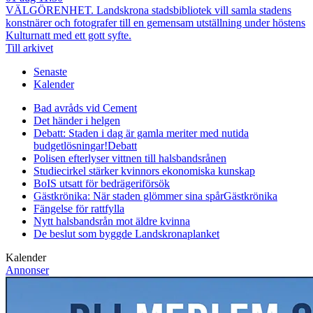
VÄLGÖRENHET. Landskrona stadsbibliotek vill samla stadens
konstnärer och fotografer till en gemensam utställning under höstens
Kulturnatt med ett gott syfte.
Till arkivet
Senaste
Kalender
Bad avråds vid Cement
Det händer i helgen
Debatt: Staden i dag är gamla meriter med nutida
budgetlösningar!
Debatt
Polisen efterlyser vittnen till halsbandsrånen
Studiecirkel stärker kvinnors ekonomiska kunskap
BoIS utsatt för bedrägeriförsök
Gästkrönika: När staden glömmer sina spår
Gästkrönika
Fängelse för rattfylla
Nytt halsbandsrån mot äldre kvinna
De beslut som byggde Landskrona
planket
Kalender
Annonser