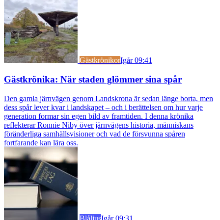
Gästkrönikor
Igår 09:41
Gästkrönika: När staden glömmer sina spår
Den gamla järnvägen genom Landskrona är sedan länge borta, men
dess spår lever kvar i landskapet – och i berättelsen om hur varje
generation formar sin egen bild av framtiden. I denna krönika
reflekterar Ronnie Niby över järnvägens historia, människans
föränderliga samhällsvisioner och vad de försvunna spåren
fortfarande kan lära oss.
Blåljus
Igår 09:31