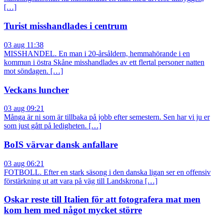
[…]
Turist misshandlades i centrum
03 aug 11:38
MISSHANDEL. En man i 20-årsåldern, hemmahörande i en
kommun i östra Skåne misshandlades av ett flertal personer natten
mot söndagen. […]
Veckans luncher
03 aug 09:21
Många är ni som är tillbaka på jobb efter semestern. Sen har vi ju er
som just gått på ledigheten. […]
BoIS värvar dansk anfallare
03 aug 06:21
FOTBOLL. Efter en stark säsong i den danska ligan ser en offensiv
förstärkning ut att vara på väg till Landskrona […]
Oskar reste till Italien för att fotografera mat men
kom hem med något mycket större