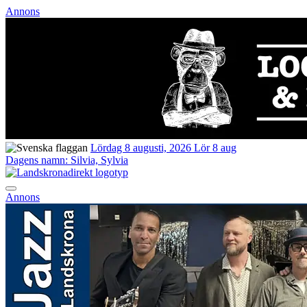
Annons
Lördag 8 augusti, 2026
Lör 8 aug
Dagens namn:
Silvia, Sylvia
Annons