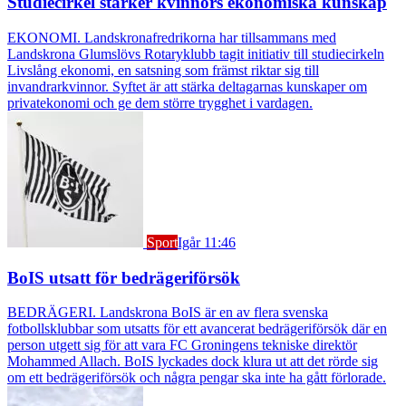
Studiecirkel stärker kvinnors ekonomiska kunskap
EKONOMI. Landskronafredrikorna har tillsammans med
Landskrona Glumslövs Rotaryklubb tagit initiativ till studiecirkeln
Livslång ekonomi, en satsning som främst riktar sig till
invandrarkvinnor. Syftet är att stärka deltagarnas kunskaper om
privatekonomi och ge dem större trygghet i vardagen.
Sport
Igår 11:46
BoIS utsatt för bedrägeriförsök
BEDRÄGERI. Landskrona BoIS är en av flera svenska
fotbollsklubbar som utsatts för ett avancerat bedrägeriförsök där en
person utgett sig för att vara FC Groningens tekniske direktör
Mohammed Allach. BoIS lyckades dock klura ut att det rörde sig
om ett bedrägeriförsök och några pengar ska inte ha gått förlorade.