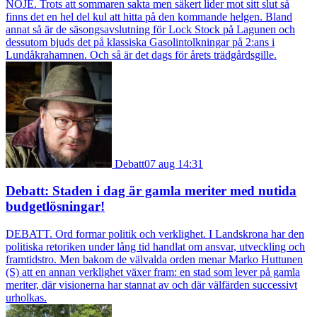
NÖJE. Trots att sommaren sakta men säkert lider mot sitt slut så
finns det en hel del kul att hitta på den kommande helgen. Bland
annat så är de säsongsavslutning för Lock Stock på Lagunen och
dessutom bjuds det på klassiska Gasolintolkningar på 2:ans i
Lundåkrahamnen. Och så är det dags för årets trädgårdsgille.
Debatt
07 aug 14:31
Debatt: Staden i dag är gamla meriter med nutida
budgetlösningar!
DEBATT. Ord formar politik och verklighet. I Landskrona har den
politiska retoriken under lång tid handlat om ansvar, utveckling och
framtidstro. Men bakom de välvalda orden menar Marko Huttunen
(S) att en annan verklighet växer fram: en stad som lever på gamla
meriter, där visionerna har stannat av och där välfärden successivt
urholkas.