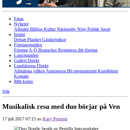
Ettan
Nyheter
Allmänt
Blåljus
Kultur
Näringsliv
Nöje
Politik
Sport
Insänt
Debatt
Planket
Gästkrönikor
Företagsguiden
Företag A-Ö
Branscher
Registrera ditt företag
Lunchguiden
Galleri Direkt
Landskrona Direkt
Allmänna villkor
Annonsera
Bli prenumerant
Kundtjänst
Kontakt
Mitt konto
Sök
Musikalisk resa med duo börjar på Ven
17 juli 2017 07:15
av
Kary Persson