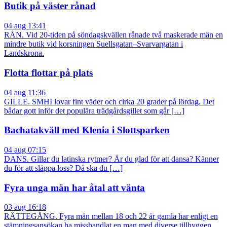
Butik på väster rånad
04 aug 13:41
RÅN. Vid 20-tiden på söndagskvällen rånade två maskerade män en
mindre butik vid korsningen Suellsgatan–Svarvargatan i
Landskrona.
Flotta flottar på plats
04 aug 11:36
GILLE. SMHI lovar fint väder och cirka 20 grader på lördag. Det
bådar gott inför det populära trädgårdsgillet som går […]
Bachatakväll med Klenia i Slottsparken
04 aug 07:15
DANS. Gillar du latinska rytmer? Är du glad för att dansa? Känner
du för att släppa loss? Då ska du […]
Fyra unga män har åtal att vänta
03 aug 16:18
RÄTTEGÅNG. Fyra män mellan 18 och 22 år gamla har enligt en
stämningsansökan ha misshandlat en man med diverse tillhyggen,