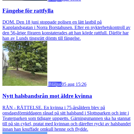
Fängelse för rattfylla
DOM. Den 18 juni stoppade polisen en lätt lastbil på
Kapplandsgatan i Norra Borstahusen. Efter en nykterhetskontroll av
den 56-årige föraren konstaterades att han körde rattfull. Därför har
han av Lunds tingsrätt dömts till fängelse.
Blåljus
05 aug 15:26
Nytt halsbandsrån mot äldre kvinna
RÅN - RÄTTELSE. En kvinna i 75-årsåldern blev på
onsdagsförmiddagen rånad på sitt halsband i Slottsparken och inte i
Teaterparken som tidigare uppgetts. Gärningsmannen ska ha stannat
till på sin cykel, pratat med kvinnan och därefter ryckt av halsbandet
innan han knuffade omkull henne och flydde.