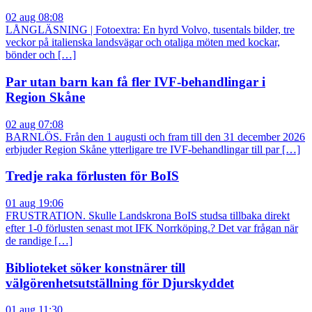
02 aug 08:08
LÅNGLÄSNING | Fotoextra: En hyrd Volvo, tusentals bilder, tre
veckor på italienska landsvägar och otaliga möten med kockar,
bönder och […]
Par utan barn kan få fler IVF-behandlingar i
Region Skåne
02 aug 07:08
BARNLÖS. Från den 1 augusti och fram till den 31 december 2026
erbjuder Region Skåne ytterligare tre IVF-behandlingar till par […]
Tredje raka förlusten för BoIS
01 aug 19:06
FRUSTRATION. Skulle Landskrona BoIS studsa tillbaka direkt
efter 1-0 förlusten senast mot IFK Norrköping.? Det var frågan när
de randige […]
Biblioteket söker konstnärer till
välgörenhetsutställning för Djurskyddet
01 aug 11:30