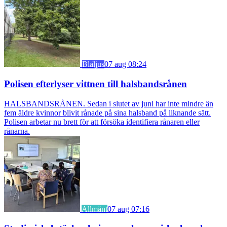
Blåljus
07 aug 08:24
Polisen efterlyser vittnen till halsbandsrånen
HALSBANDSRÅNEN. Sedan i slutet av juni har inte mindre än
fem äldre kvinnor blivit rånade på sina halsband på liknande sätt.
Polisen arbetar nu brett för att försöka identifiera rånaren eller
rånarna.
Allmänt
07 aug 07:16