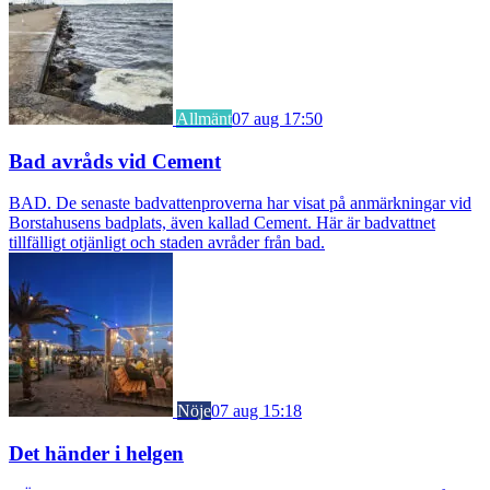
Allmänt
07 aug 17:50
Bad avråds vid Cement
BAD. De senaste badvattenproverna har visat på anmärkningar vid
Borstahusens badplats, även kallad Cement. Här är badvattnet
tillfälligt otjänligt och staden avråder från bad.
Nöje
07 aug 15:18
Det händer i helgen