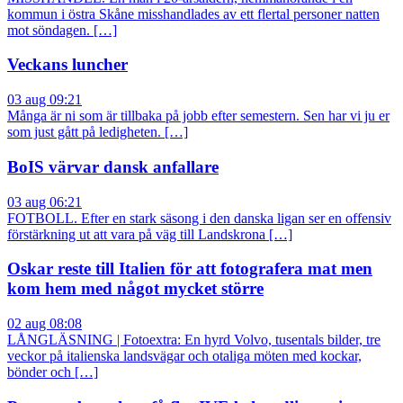
kommun i östra Skåne misshandlades av ett flertal personer natten
mot söndagen. […]
Veckans luncher
03 aug 09:21
Många är ni som är tillbaka på jobb efter semestern. Sen har vi ju er
som just gått på ledigheten. […]
BoIS värvar dansk anfallare
03 aug 06:21
FOTBOLL. Efter en stark säsong i den danska ligan ser en offensiv
förstärkning ut att vara på väg till Landskrona […]
Oskar reste till Italien för att fotografera mat men
kom hem med något mycket större
02 aug 08:08
LÅNGLÄSNING | Fotoextra: En hyrd Volvo, tusentals bilder, tre
veckor på italienska landsvägar och otaliga möten med kockar,
bönder och […]