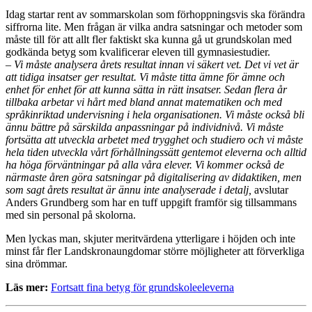
Idag startar rent av sommarskolan som förhoppningsvis ska förändra
siffrorna lite. Men frågan är vilka andra satsningar och metoder som
måste till för att allt fler faktiskt ska kunna gå ut grundskolan med
godkända betyg som kvalificerar eleven till gymnasiestudier.
– Vi måste analysera årets resultat innan vi säkert vet. Det vi vet är
att tidiga insatser ger resultat. Vi måste titta ämne för ämne och
enhet för enhet för att kunna sätta in rätt insatser. Sedan flera år
tillbaka arbetar vi hårt med bland annat matematiken och med
språkinriktad undervisning i hela organisationen. Vi måste också bli
ännu bättre på särskilda anpassningar på individnivå. Vi måste
fortsätta att utveckla arbetet med trygghet och studiero och vi måste
hela tiden utveckla vårt förhållningssätt gentemot eleverna och alltid
ha höga förväntningar på alla våra elever. Vi kommer också de
närmaste åren göra satsningar på digitalisering av didaktiken, men
som sagt årets resultat är ännu inte analyserade i detalj,
avslutar
Anders Grundberg som har en tuff uppgift framför sig tillsammans
med sin personal på skolorna.
Men lyckas man, skjuter meritvärdena ytterligare i höjden och inte
minst får fler Landskronaungdomar större möjligheter att förverkliga
sina drömmar.
Läs mer:
Fortsatt fina betyg för grundskoleeleverna