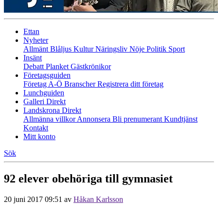
Ettan
Nyheter
Allmänt
Blåljus
Kultur
Näringsliv
Nöje
Politik
Sport
Insänt
Debatt
Planket
Gästkrönikor
Företagsguiden
Företag A-Ö
Branscher
Registrera ditt företag
Lunchguiden
Galleri Direkt
Landskrona Direkt
Allmänna villkor
Annonsera
Bli prenumerant
Kundtjänst
Kontakt
Mitt konto
Sök
92 elever obehöriga till gymnasiet
20 juni 2017 09:51
av
Håkan Karlsson