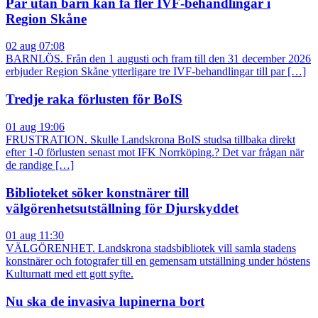
Par utan barn kan få fler IVF-behandlingar i
Region Skåne
02 aug 07:08
BARNLÖS. Från den 1 augusti och fram till den 31 december 2026
erbjuder Region Skåne ytterligare tre IVF-behandlingar till par […]
Tredje raka förlusten för BoIS
01 aug 19:06
FRUSTRATION. Skulle Landskrona BoIS studsa tillbaka direkt
efter 1-0 förlusten senast mot IFK Norrköping.? Det var frågan när
de randige […]
Biblioteket söker konstnärer till
välgörenhetsutställning för Djurskyddet
01 aug 11:30
VÄLGÖRENHET. Landskrona stadsbibliotek vill samla stadens
konstnärer och fotografer till en gemensam utställning under höstens
Kulturnatt med ett gott syfte.
Nu ska de invasiva lupinerna bort