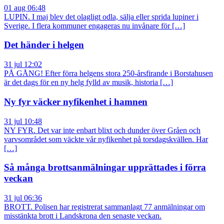
01 aug 06:48
LUPIN. I maj blev det olagligt odla, sälja eller sprida lupiner i
Sverige. I flera kommuner engageras nu invånare för […]
Det händer i helgen
31 jul 12:02
PÅ GÅNG! Efter förra helgens stora 250-årsfirande i Borstahusen
är det dags för en ny helg fylld av musik, historia […]
Ny fyr väcker nyfikenhet i hamnen
31 jul 10:48
NY FYR. Det var inte enbart blixt och dunder över Gråen och
varvsområdet som väckte vår nyfikenhet på torsdagskvällen. Har
[…]
Så många brottsanmälningar upprättades i förra
veckan
31 jul 06:36
BROTT. Polisen har registrerat sammanlagt 77 anmälningar om
misstänkta brott i Landskrona den senaste veckan.