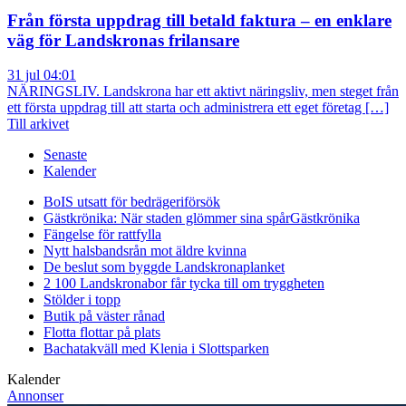
Från första uppdrag till betald faktura – en enklare
väg för Landskronas frilansare
31 jul 04:01
NÄRINGSLIV. Landskrona har ett aktivt näringsliv, men steget från
ett första uppdrag till att starta och administrera ett eget företag […]
Till arkivet
Senaste
Kalender
BoIS utsatt för bedrägeriförsök
Gästkrönika: När staden glömmer sina spår
Gästkrönika
Fängelse för rattfylla
Nytt halsbandsrån mot äldre kvinna
De beslut som byggde Landskrona
planket
2 100 Landskronabor får tycka till om tryggheten
Stölder i topp
Butik på väster rånad
Flotta flottar på plats
Bachatakväll med Klenia i Slottsparken
Kalender
Annonser