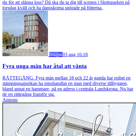
du för att släppa loss? Då ska du ta dig till scenen i Slottsparken på
torsdag kväll och ha dansskorna snörade på fötterna.
Blåljus
03 aug 16:18
Fyra unga män har åtal att vänta
RÄTTEGÅNG. Fyra män mellan 18 och 22 år gamla har enligt en
stämningsansökan ha misshandlat en man med diverse tillhyggen,
bland annat en hammare, på en adress i centrala Landskrona. Nu har
de en rättegång framför sig.
Annons