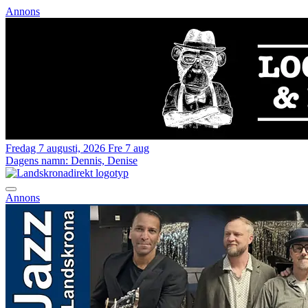
Annons
Fredag 7 augusti, 2026
Fre 7 aug
Dagens namn:
Dennis, Denise
Annons