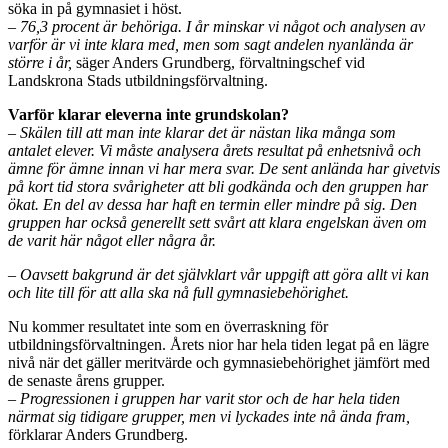
söka in på gymnasiet i höst.
– 76,3 procent är behöriga. I år minskar vi något och analysen av
varför är vi inte klara med, men som sagt andelen nyanlända är
större i år,
säger Anders Grundberg, förvaltningschef vid
Landskrona Stads utbildningsförvaltning.
Varför klarar eleverna inte grundskolan?
– Skälen till att man inte klarar det är nästan lika många som
antalet elever. Vi måste analysera årets resultat på enhetsnivå och
ämne för ämne innan vi har mera svar. De sent anlända har givetvis
på kort tid stora svårigheter att bli godkända och den gruppen har
ökat. En del av dessa har haft en termin eller mindre på sig. Den
gruppen har också generellt sett svårt att klara engelskan även om
de varit här något eller några år.
– Oavsett bakgrund är det självklart vår uppgift att göra allt vi kan
och lite till för att alla ska nå full gymnasiebehörighet.
Nu kommer resultatet inte som en överraskning för
utbildningsförvaltningen. Årets nior har hela tiden legat på en lägre
nivå när det gäller meritvärde och gymnasiebehörighet jämfört med
de senaste årens grupper.
– Progressionen i gruppen har varit stor och de har hela tiden
närmat sig tidigare grupper, men vi lyckades inte nå ända fram,
förklarar Anders Grundberg.