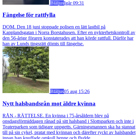
Blåljus
Igår 09:31
Fängelse för rattfylla
DOM. Den 18 juni stoppade polisen en lätt lastbil på
Kapplandsgatan i Norra Borstahusen. Efter en nykterhetskontroll av
den 56-årige föraren konstaterades att han körde rattfull. Därför har
han av Lunds tingsrätt dömts till fängelse.
Blåljus
05 aug 15:26
Nytt halsbandsrån mot äldre kvinna
RÅN - RÄTTELSE. En kvinna i 75-årsåldern blev på
onsdagsförmiddagen rånad på sitt halsband i Slottsparken och inte i
Teaterparken som tidigare uppgetts. Gärningsmannen ska ha stannat
till på sin cykel, pratat med kvinnan och därefter ryckt av halsbandet
innan han knuffade omkull henne och flydde.