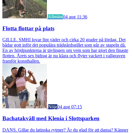
Allmänt
04 aug 11:36
Flotta flottar på plats
GILLE. SMHI lovar fint väder och cirka 20 grader på lördag. Det
bådar gott inför det populära trädgårdsgillet som går av stapeln då.
En av höjdpunkterna är tävlingen om vem som har gjort den finaste
flotten. Årets sex bidrag är nu klara och flyter vackert i vallgraven
framför konsthallen.
Nöje
04 aug 07:15
Bachatakväll med Klenia i Slottsparken
DANS. Gillar du latinska rytmer? Är du glad för att dansa? Känner