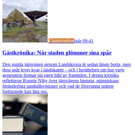
Gästkrönikor
Igår 09:41
Gästkrönika: När staden glömmer sina spår
Den gamla järnvägen genom Landskrona är sedan länge borta, men
dess spår lever kvar i landskapet – och i berättelsen om hur varje
generation formar sin egen bild av framtiden. I denna krönika
reflekterar Ronnie Niby över järnvägens historia, människans
föränderliga samhällsvisioner och vad de försvunna spåren
fortfarande kan lära oss.