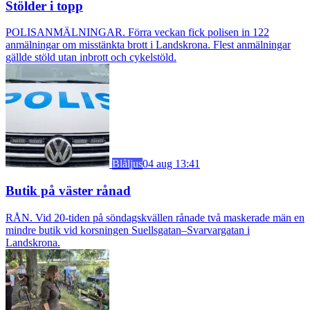
Stölder i topp
POLISANMÄLNINGAR. Förra veckan fick polisen in 122
anmälningar om misstänkta brott i Landskrona. Flest anmälningar
gällde stöld utan inbrott och cykelstöld.
Blåljus
04 aug 13:41
Butik på väster rånad
RÅN. Vid 20-tiden på söndagskvällen rånade två maskerade män en
mindre butik vid korsningen Suellsgatan–Svarvargatan i
Landskrona.