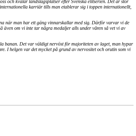
oss och kvalar landslagsplatser efter Svenska elitserien. Det är stor
ternationella karriär tills man etablerar sig i toppen internationellt,
 vinna när man har ett gäng vinnarskallar med sig. Därför varvar vi de
å även om vi inte tar några medaljer alls under våren så vet vi av
ella banan. Det var väldigt nervöst för majoriteten av laget, man hypar
re. I helgen var det mycket på grund av nervositet och orutin som vi