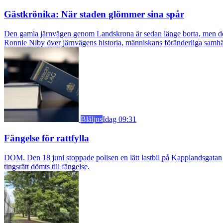
Gästkrönika: När staden glömmer sina spår
Den gamla järnvägen genom Landskrona är sedan länge borta, men dess s
Ronnie Niby över järnvägens historia, människans föränderliga samhäl
Blåljus
Idag 09:31
Fängelse för rattfylla
DOM. Den 18 juni stoppade polisen en lätt lastbil på Kapplandsgatan i
tingsrätt dömts till fängelse.