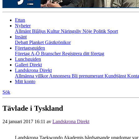
Ettan
Nyheter
Allmänt
Blåljus
Kultur
Näringsliv
Nöje
Politik
Sport
Insänt
Debatt
Planket
Gästkrönikor
Företagsguiden
Företag A-Ö
Branscher
Registrera ditt företag
Lunchguiden
Galleri Direkt
Landskrona Direkt
Allmänna villkor
Annonsera
Bli prenumerant
Kundtjänst
Konta
Mitt konto
Sök
Tävlade i Tyskland
24 januari 2017 16:11
av
Landskrona Direkt
Landskrona Taekwondo Akademis hårdsatsande ungdomar var 