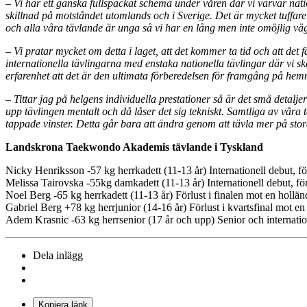
– Vi har ett ganska fullspäckat schema under våren där vi varvar nation
skillnad på motståndet utomlands och i Sverige. Det är mycket tuffare u
och alla våra tävlande är unga så vi har en lång men inte omöjlig vä
– Vi pratar mycket om detta i laget, att det kommer ta tid och att det 
internationella tävlingarna med enstaka nationella tävlingar där vi sk
erfarenhet att det är den ultimata förberedelsen för framgång på he
– Tittar jag på helgens individuella prestationer så är det små detalj
upp tävlingen mentalt och då låser det sig tekniskt. Samtliga av våra
tappade vinster. Detta går bara att ändra genom att tävla mer på stora
Landskrona Taekwondo Akademis tävlande i Tyskland
Nicky Henriksson -57 kg herrkadett (11-13 år) Internationell debut, för
Melissa Tairovska -55kg damkadett (11-13 år) Internationell debut, för
Noel Berg -65 kg herrkadett (11-13 år) Förlust i finalen mot en hollän
Gabriel Berg +78 kg herrjunior (14-16 år) Förlust i kvartsfinal mot en 
Adem Krasnic -63 kg herrsenior (17 år och upp) Senior och internatione
Dela inlägg
Kopiera länk