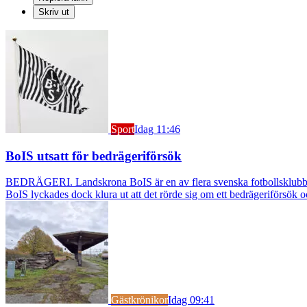
Skriv ut
Sport
Idag 11:46
BoIS utsatt för bedrägeriförsök
BEDRÄGERI. Landskrona BoIS är en av flera svenska fotbollsklubbar s
BoIS lyckades dock klura ut att det rörde sig om ett bedrägeriförsök o
Gästkrönikor
Idag 09:41