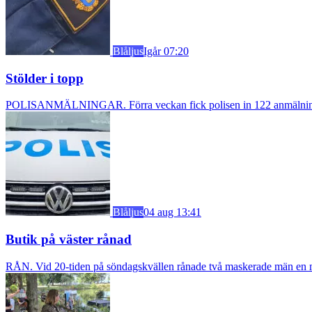
Blåljus
Igår 07:20
Stölder i topp
POLISANMÄLNINGAR. Förra veckan fick polisen in 122 anmälningar om
Blåljus
04 aug 13:41
Butik på väster rånad
RÅN. Vid 20-tiden på söndagskvällen rånade två maskerade män en m