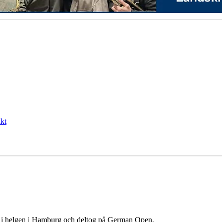
kt
i helgen i Hamburg och deltog på German Open.