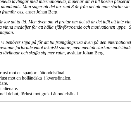
ella tävlingar med internationella, målet är att vi till hösten placerar 
tomlands. Man säger att det tar runt 8 år från det att man startar sin in
g framför oss
, anser Johan Berg.
får lov att ta tid. Men även om vi pratar om det så är det tufft att inte
a vinna medaljer för att hålla självförtroende och motivationen uppe. S
mmaplan.
er vi behöver slipa på för att bli framgångsrika även på den internation
 tävlande förlorade emot tekniskt sämre, men mentalt starkare motstånda
 tävlingar och skaffa sig mer rutin,
avslutar Johan Berg.
lust mot en spanjor i åttondelsfinal.
lust mot en holländska i kvartsfinalen.
dare.
italienare.
ll debut, förlust mot grek i åttondelsfinal.