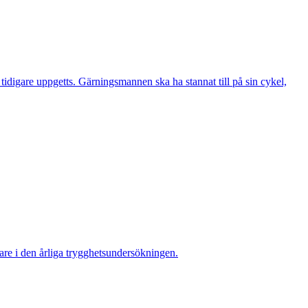
digare uppgetts. Gärningsmannen ska ha stannat till på sin cykel,
re i den årliga trygghetsundersökningen.