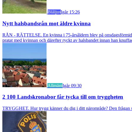
Blåljus
Igår 15:26
Nytt halsbandsrån mot äldre kvinna
RÅN - RÄTTELSE. En kvinna i 75-årsåldern blev på onsdagsförmiddagen
pratat med kvinnan och därefter ryckt av halsbandet innan han knuff
Allmänt
Igår 09:30
2 100 Landskronabor får tycka till om tryggheten
TRYGGHET. Hur trygg känner du dig i ditt närområde? Den frågan stäl