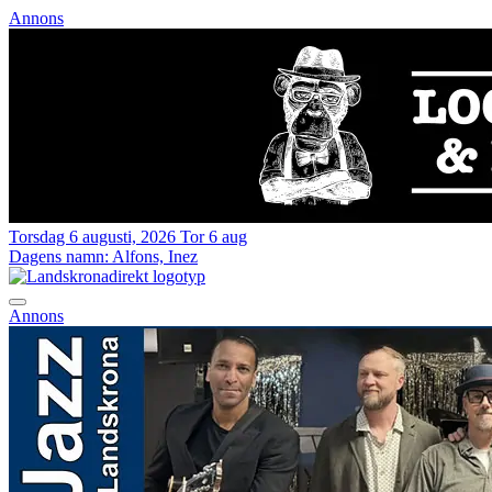
Annons
Torsdag 6 augusti, 2026
Tor 6 aug
Dagens namn:
Alfons, Inez
Annons