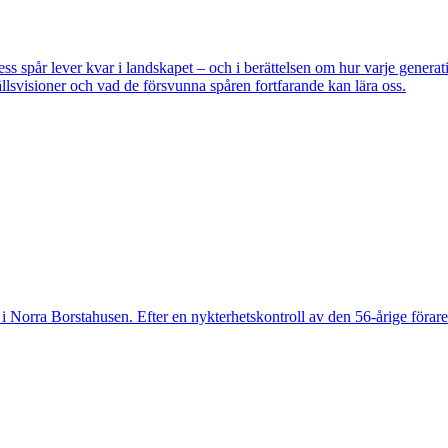
pår lever kvar i landskapet – och i berättelsen om hur varje generatio
lsvisioner och vad de försvunna spåren fortfarande kan lära oss.
 Norra Borstahusen. Efter en nykterhetskontroll av den 56-årige föraren