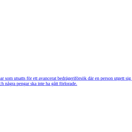
om utsatts för ett avancerat bedrägeriförsök där en person utgett si
ch några pengar ska inte ha gått förlorade.