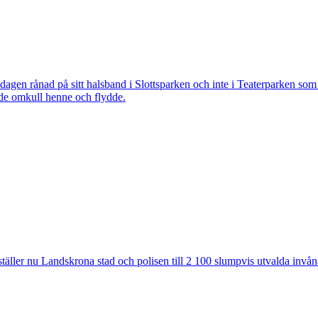
 rånad på sitt halsband i Slottsparken och inte i Teaterparken som ti
ade omkull henne och flydde.
ler nu Landskrona stad och polisen till 2 100 slumpvis utvalda invåna