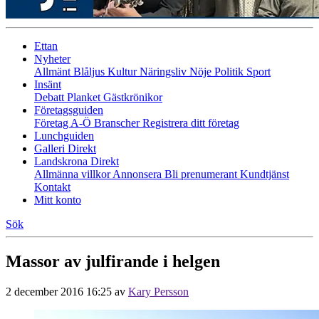
Ettan
Nyheter
Allmänt
Blåljus
Kultur
Näringsliv
Nöje
Politik
Sport
Insänt
Debatt
Planket
Gästkrönikor
Företagsguiden
Företag A-Ö
Branscher
Registrera ditt företag
Lunchguiden
Galleri Direkt
Landskrona Direkt
Allmänna villkor
Annonsera
Bli prenumerant
Kundtjänst
Kontakt
Mitt konto
Sök
Massor av julfirande i helgen
2 december 2016 16:25
av
Kary Persson