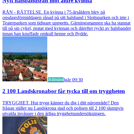
Nytt halsbandsrån mot äldre kvinna
RÅN - RÄTTELSE. En kvinna i 75-årsåldern blev på
onsdagsförmiddagen rånad på sitt halsband i Slottsparken och inte i
Teaterparken som tidigare uppgetts. Gärningsmannen ska ha stannat
till på sin cykel, pratat med kvinnan och därefter ryckt av halsbandet
innan han knuffade omkull henne och flydde.
Allmänt
Igår 09:30
2 100 Landskronabor får tycka till om tryggheten
TRYGGHET. Hur trygg känner du dig i ditt närområde? Den
frågan ställer nu Landskrona stad och polisen till 2 100 slumpvis
utvalda invånare i den årliga trygghetsundersökningen.