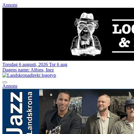
Annons
Torsdag 6 augusti, 2026
Tor 6 aug
Dagens namn:
Alfons, Inez
Annons