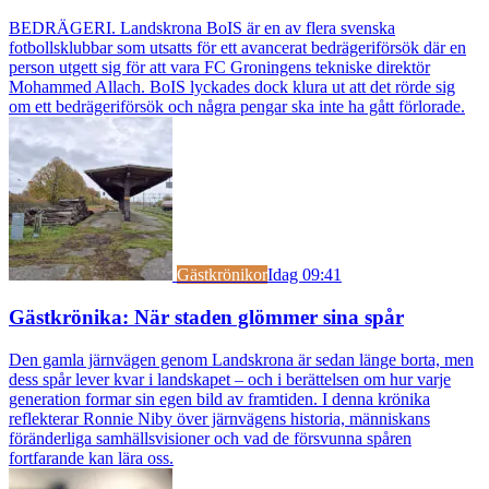
BEDRÄGERI. Landskrona BoIS är en av flera svenska
fotbollsklubbar som utsatts för ett avancerat bedrägeriförsök där en
person utgett sig för att vara FC Groningens tekniske direktör
Mohammed Allach. BoIS lyckades dock klura ut att det rörde sig
om ett bedrägeriförsök och några pengar ska inte ha gått förlorade.
Gästkrönikor
Idag 09:41
Gästkrönika: När staden glömmer sina spår
Den gamla järnvägen genom Landskrona är sedan länge borta, men
dess spår lever kvar i landskapet – och i berättelsen om hur varje
generation formar sin egen bild av framtiden. I denna krönika
reflekterar Ronnie Niby över järnvägens historia, människans
föränderliga samhällsvisioner och vad de försvunna spåren
fortfarande kan lära oss.