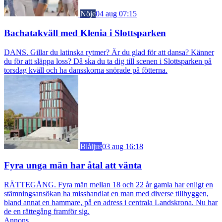
Nöje
04 aug 07:15
Bachatakväll med Klenia i Slottsparken
DANS. Gillar du latinska rytmer? Är du glad för att dansa? Känner
du för att släppa loss? Då ska du ta dig till scenen i Slottsparken på
torsdag kväll och ha dansskorna snörade på fötterna.
Blåljus
03 aug 16:18
Fyra unga män har åtal att vänta
RÄTTEGÅNG. Fyra män mellan 18 och 22 år gamla har enligt en
stämningsansökan ha misshandlat en man med diverse tillhyggen,
bland annat en hammare, på en adress i centrala Landskrona. Nu har
de en rättegång framför sig.
Annons