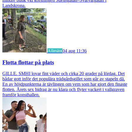
mindre butik vid korsningen Suellsgatan–Svarvargatan i
Landskrona.
Allmänt
04 aug 11:36
Flotta flottar på plats
GILLE. SMHI lovar fint väder och cirka 20 grader på lördag. Det
bådar gott inför det populära trädgårdsgillet som går av stapeln då.
En av höjdpunkterna är tävlingen om vem som har gjort den finaste
flotten. Årets sex bidrag är nu klara och flyter vackert i vallgraven
framför konsthallen.