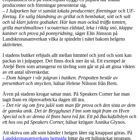
producenter och föreningar presenterar sig.
– I Julparken har vi samlat lokala producenter, föreningar och UF-
företag. En salig blandning av grillat och hembakat, sött och salt
och så klart julens godsaker. Här kan man också träffa tomten,
grilla marshmallows i scouternas eldstad, leka i riktig snö, klappa
kaniner och prova på ponnyridning,
säger Elin Jönsson på
Landskronasamverkan vilka är spindeln i nätet bakom helgens
aktiviteter.
I stadens butiker erbjuds allt mellan himmel och jord och som kan
packas in i julpapper. Det finns dock mer än så. Ett exempel är
Ateljé Bern som arrangerar en tävling som går ut på att gissa vikten
av ett antal silverskedar.
– Dom hänger i vår julgran i butiken. Prispotten består av
presentkort och smycken
, hälsar Helene Nilsson från Bern.
Även på stadens krogar satsar man. På Speakers Corner har man
tagit fram en ölprovarbricka dagen till ära.
– Det rör sig om fyra julöl som man får prova och den sista av dem
är ganska unik. Det är Brygghuset Finn som tagit fram en Hven
Special och av denna öl finns bara två fat. Ett på Backafallsbyn och
ett hos oss på Speakers Corner,
hälsar krögare Annika Glynos.
Att skriva om allt som händer i helgen låter sig knappast göras. På
Landskronasamverkans hemsida
hittar du ett fullspäckat program.