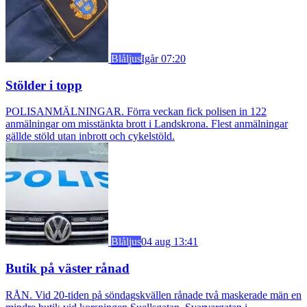
Blåljus
Igår 07:20
Stölder i topp
POLISANMÄLNINGAR. Förra veckan fick polisen in 122
anmälningar om misstänkta brott i Landskrona. Flest anmälningar
gällde stöld utan inbrott och cykelstöld.
Blåljus
04 aug 13:41
Butik på väster rånad
RÅN. Vid 20-tiden på söndagskvällen rånade två maskerade män en