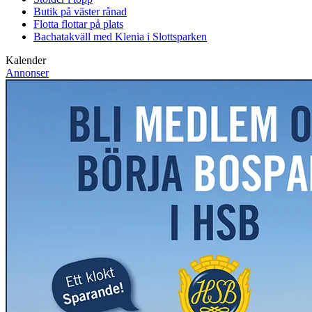
Butik på väster rånad
Flotta flottar på plats
Bachatakväll med Klenia i Slottsparken
Kalender
Annonser