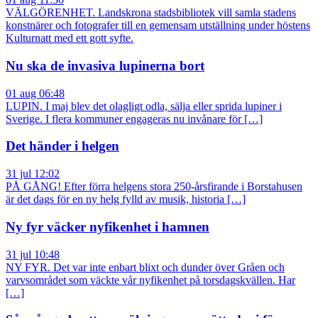
VÄLGÖRENHET. Landskrona stadsbibliotek vill samla stadens
konstnärer och fotografer till en gemensam utställning under höstens
Kulturnatt med ett gott syfte.
Nu ska de invasiva lupinerna bort
01 aug 06:48
LUPIN. I maj blev det olagligt odla, sälja eller sprida lupiner i
Sverige. I flera kommuner engageras nu invånare för […]
Det händer i helgen
31 jul 12:02
PÅ GÅNG! Efter förra helgens stora 250-årsfirande i Borstahusen
är det dags för en ny helg fylld av musik, historia […]
Ny fyr väcker nyfikenhet i hamnen
31 jul 10:48
NY FYR. Det var inte enbart blixt och dunder över Gråen och
varvsområdet som väckte vår nyfikenhet på torsdagskvällen. Har
[…]