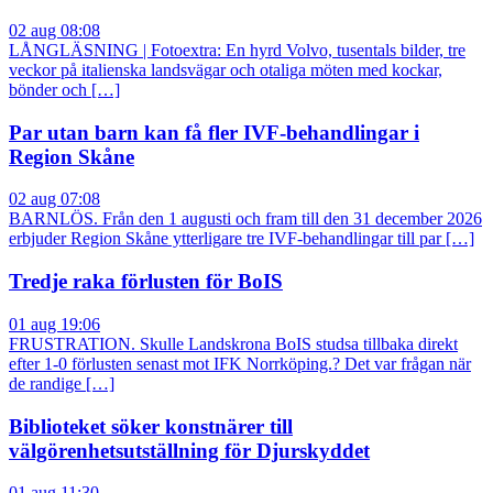
02 aug 08:08
LÅNGLÄSNING | Fotoextra: En hyrd Volvo, tusentals bilder, tre
veckor på italienska landsvägar och otaliga möten med kockar,
bönder och […]
Par utan barn kan få fler IVF-behandlingar i
Region Skåne
02 aug 07:08
BARNLÖS. Från den 1 augusti och fram till den 31 december 2026
erbjuder Region Skåne ytterligare tre IVF-behandlingar till par […]
Tredje raka förlusten för BoIS
01 aug 19:06
FRUSTRATION. Skulle Landskrona BoIS studsa tillbaka direkt
efter 1-0 förlusten senast mot IFK Norrköping.? Det var frågan när
de randige […]
Biblioteket söker konstnärer till
välgörenhetsutställning för Djurskyddet
01 aug 11:30