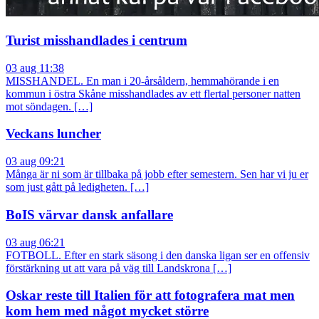
Turist misshandlades i centrum
03 aug 11:38
MISSHANDEL. En man i 20-årsåldern, hemmahörande i en
kommun i östra Skåne misshandlades av ett flertal personer natten
mot söndagen. […]
Veckans luncher
03 aug 09:21
Många är ni som är tillbaka på jobb efter semestern. Sen har vi ju er
som just gått på ledigheten. […]
BoIS värvar dansk anfallare
03 aug 06:21
FOTBOLL. Efter en stark säsong i den danska ligan ser en offensiv
förstärkning ut att vara på väg till Landskrona […]
Oskar reste till Italien för att fotografera mat men
kom hem med något mycket större