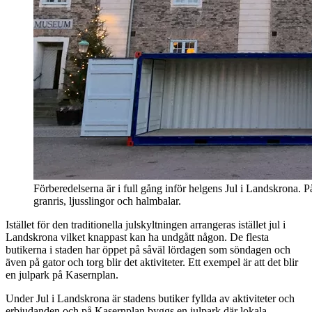
Förberedelserna är i full gång inför helgens Jul i Landskrona. 
granris, ljusslingor och halmbalar.
Istället för den traditionella julskyltningen arrangeras istället jul i
Landskrona vilket knappast kan ha undgått någon. De flesta
butikerna i staden har öppet på såväl lördagen som söndagen och
även på gator och torg blir det aktiviteter. Ett exempel är att det blir
en julpark på Kasernplan.
Under Jul i Landskrona är stadens butiker fyllda av aktiviteter och
erbjudanden och på Kasernplan byggs en julpark där lokala