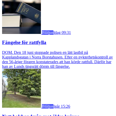
Blåljus
Idag 09:31
Fängelse för rattfylla
DOM. Den 18 juni stoppade polisen en lätt lastbil på
Kapplandsgatan i Norra Borstahusen. Efter en nykterhetskontroll av
den 56-årige föraren konstaterades att han körde rattfull. Därför har
han av Lunds tingsrätt dömts till fängelse.
Blåljus
Igår 15:26