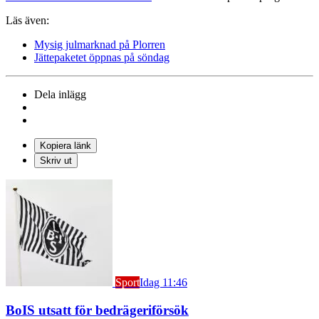
Läs även:
Mysig julmarknad på Plorren
Jättepaketet öppnas på söndag
Dela inlägg
Kopiera länk
Skriv ut
Sport
Idag 11:46
BoIS utsatt för bedrägeriförsök