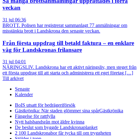
Så många brottsanmälningar upprättades i förra
veckan
31 jul 06:36
BROTT. Polisen har registrerat sammanlagt 77 anmälningar om
misstänkta brott i Landskrona den senaste veckan.
Från första uppdrag till betald faktura – en enklare
väg för Landskronas frilansare
31 jul 04:01
NÄRINGSLIV. Landskrona har ett aktivt näringsliv, men steget från
ett första uppdrag till att starta och administrera ett eget företag […]
Till arkivet
Senaste
Kalender
BoIS utsatt för bedrägeriförsök
Gästkrönika: När staden glömmer sina spår
Gästkrönika
Fängelse för rattfylla
Nytt halsbandsrån mot äldre kvinna
De beslut som byggde Landskrona
planket
2 100 Landskronabor får tycka till om tryggheten
Stölder i topp