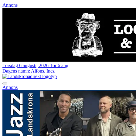
Annons
Torsdag 6 augusti, 2026
Tor 6 aug
Dagens namn:
Alfons, Inez
Annons