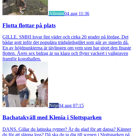
Allmänt
04 aug 11:36
Flotta flottar på plats
GILLE. SMHI lovar fint väder och cirka 20 grader på lördag. Det
bådar gott inför det populära trädgårdsgillet som går av stapeln då.
En av höjdpunkterna är tävlingen om vem som har gjort den finaste
flotten. Årets sex bidrag är nu klara och flyter vackert i vallgraven
framför konsthallen.
Nöje
04 aug 07:15
Bachatakväll med Klenia i Slottsparken
DANS. Gillar du latinska rytmer? Är du glad för att dansa? Känner
du för att släppa loss? Då ska du ta dig till scenen i Slottsparken på