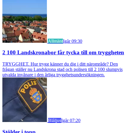
Allmänt
Igår 09:30
2 100 Landskronabor får tycka till om tryggheten
TRYGGHET. Hur trygg känner du dig i ditt närområde? Den
frågan ställer nu Landskrona stad och polisen till 2 100 slumpvis
utvalda invånare i den årliga trygghetsundersökningen.
Blåljus
Igår 07:20
Stölder i topp