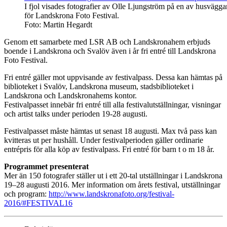
I fjol visades fotografier av Olle Ljungström på en av husvägga
för Landskrona Foto Festival.
Foto: Martin Hegardt
Genom ett samarbete med LSR AB och Landskronahem erbjuds
boende i Landskrona och Svalöv även i år fri entré till Landskrona
Foto Festival.
Fri entré gäller mot uppvisande av festivalpass. Dessa kan hämtas på
biblioteket i Svalöv, Landskrona museum, stadsbiblioteket i
Landskrona och Landskronahems kontor.
Festivalpasset innebär fri entré till alla festivalutställningar, visningar
och artist talks under perioden 19-28 augusti.
Festivalpasset måste hämtas ut senast 18 augusti. Max två pass kan
kvitteras ut per hushåll. Under festivalperioden gäller ordinarie
entrépris för alla köp av festivalpass. Fri entré för barn t o m 18 år.
Programmet presenterat
Mer än 150 fotografer ställer ut i ett 20-tal utställningar i Landskrona
19–28 augusti 2016. Mer information om årets festival, utställningar
och program:
http://www.landskronafoto.org/festival-
2016/#FESTIVAL16