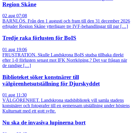
Region Skåne
02 aug 07:08
BARNLÖS. Från den 1 augusti och fram till den 31 december 2026
erbjuder Region Skåne ytterligare tre IVF-behandlingar till par […]
Tredje raka förlusten för BoIS
01 aug 19:06
FRUSTRATION. Skulle Landskrona BoIS studsa tillbaka direkt
efter 1-0 förlusten senast mot IFK Norrköping.? Det var frågan när
de randige […]
Biblioteket söker konstnärer till
välgörenhetsutställning för Djurskyddet
01 aug 11:30
VÄLGÖRENHET. Landskrona stadsbibliotek vill samla stadens
konstnärer och fotografer till en gemensam utställning under höstens
Kulturnatt med ett gott syfte.
Nu ska de invasiva lupinerna bort