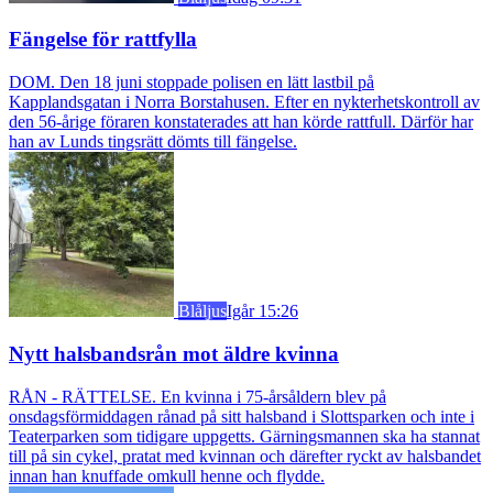
Fängelse för rattfylla
DOM. Den 18 juni stoppade polisen en lätt lastbil på
Kapplandsgatan i Norra Borstahusen. Efter en nykterhetskontroll av
den 56-årige föraren konstaterades att han körde rattfull. Därför har
han av Lunds tingsrätt dömts till fängelse.
Blåljus
Igår 15:26
Nytt halsbandsrån mot äldre kvinna
RÅN - RÄTTELSE. En kvinna i 75-årsåldern blev på
onsdagsförmiddagen rånad på sitt halsband i Slottsparken och inte i
Teaterparken som tidigare uppgetts. Gärningsmannen ska ha stannat
till på sin cykel, pratat med kvinnan och därefter ryckt av halsbandet
innan han knuffade omkull henne och flydde.