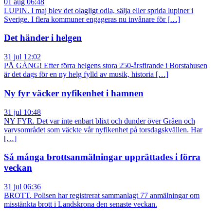
01 aug 06:48
LUPIN. I maj blev det olagligt odla, sälja eller sprida lupiner i
Sverige. I flera kommuner engageras nu invånare för […]
Det händer i helgen
31 jul 12:02
PÅ GÅNG! Efter förra helgens stora 250-årsfirande i Borstahusen
är det dags för en ny helg fylld av musik, historia […]
Ny fyr väcker nyfikenhet i hamnen
31 jul 10:48
NY FYR. Det var inte enbart blixt och dunder över Gråen och
varvsområdet som väckte vår nyfikenhet på torsdagskvällen. Har
[…]
Så många brottsanmälningar upprättades i förra
veckan
31 jul 06:36
BROTT. Polisen har registrerat sammanlagt 77 anmälningar om
misstänkta brott i Landskrona den senaste veckan.