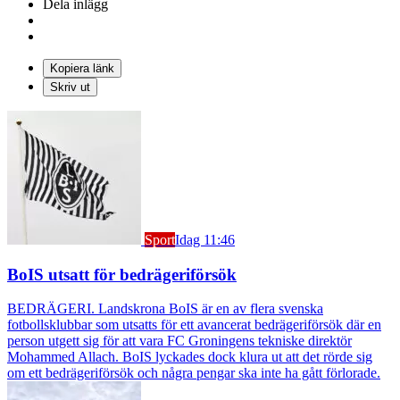
Dela inlägg
Kopiera länk
Skriv ut
Sport
Idag 11:46
BoIS utsatt för bedrägeriförsök
BEDRÄGERI. Landskrona BoIS är en av flera svenska
fotbollsklubbar som utsatts för ett avancerat bedrägeriförsök där en
person utgett sig för att vara FC Groningens tekniske direktör
Mohammed Allach. BoIS lyckades dock klura ut att det rörde sig
om ett bedrägeriförsök och några pengar ska inte ha gått förlorade.