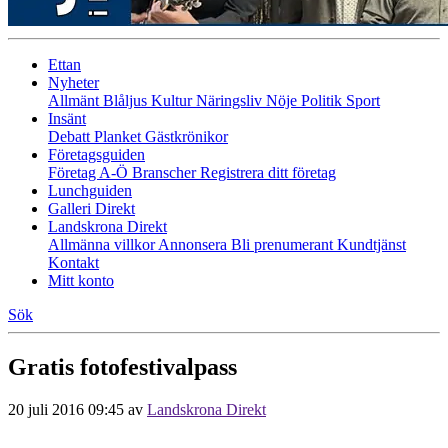
Ettan
Nyheter
Allmänt
Blåljus
Kultur
Näringsliv
Nöje
Politik
Sport
Insänt
Debatt
Planket
Gästkrönikor
Företagsguiden
Företag A-Ö
Branscher
Registrera ditt företag
Lunchguiden
Galleri Direkt
Landskrona Direkt
Allmänna villkor
Annonsera
Bli prenumerant
Kundtjänst
Kontakt
Mitt konto
Sök
Gratis fotofestivalpass
20 juli 2016 09:45
av
Landskrona Direkt