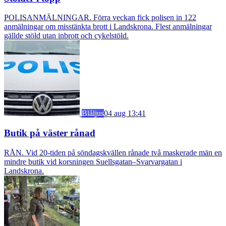
POLISANMÄLNINGAR. Förra veckan fick polisen in 122
anmälningar om misstänkta brott i Landskrona. Flest anmälningar
gällde stöld utan inbrott och cykelstöld.
Blåljus
04 aug 13:41
Butik på väster rånad
RÅN. Vid 20-tiden på söndagskvällen rånade två maskerade män en
mindre butik vid korsningen Suellsgatan–Svarvargatan i
Landskrona.