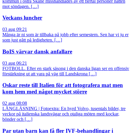
kommun i östra Skåne misshandlades av ett flertal personer natten
mot söndagen. […]
Veckans luncher
03 aug 09:21
Många är ni som är tillbaka på jobb efter semestern. Sen har vi ju er
som just gått på ledigheten. […]
BoIS värvar dansk anfallare
03 aug 06:21
FOTBOLL. Efter en stark säsong i den danska ligan ser en offensiv
förstärkning ut att vara på väg till Landskrona […]
Oskar reste till Italien för att fotografera mat men
kom hem med något mycket större
02 aug 08:08
LÅNGLÄSNING | Fotoextra: En hyrd Volvo, tusentals bilder, tre
veckor på italienska landsvägar och otaliga möten med kockar,
bönder och […]
Par utan barn kan få fler IVF-behandlingar i