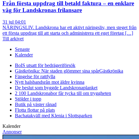
Från första uppdrag till betald faktura – en enklare
väg för Landskronas frilansare
31 jul 04:01
NÄRINGSLIV. Landskrona har ett aktivt näringsliv, men steget från
ett första uppdrag till att starta och administrera ett eget företag […]
Till arkivet
Senaste
Kalender
BoIS utsatt för bedrägeriförsök
Gästkrönika: När staden glömmer sina spår
Gästkrönika
Fängelse för rattfylla
Nytt halsbandsrån mot äldre kvinna
De beslut som byggde Landskrona
planket
2 100 Landskronabor får tycka till om tryggheten
Stölder i topp
Butik på väster rånad
Flotta flottar på plats
Bachatakväll med Klenia i Slottsparken
Kalender
Annonser