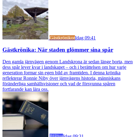
Gästkrönikor
Idag 09:41
Gästkrönika: När staden glömmer sina spår
Den gamla järnvägen genom Landskrona är sedan länge borta, men
dess spår lever kvar i landskapet – och i berättelsen om hur varje
generation formar sin egen bild av framtiden. I denna krönika
reflekterar Ronnie Niby över järnvägens historia, människans
föränderliga samhällsvisioner och vad de försvunna spåren
fortfarande kan lära oss.
Blåljus
Idag 09:31