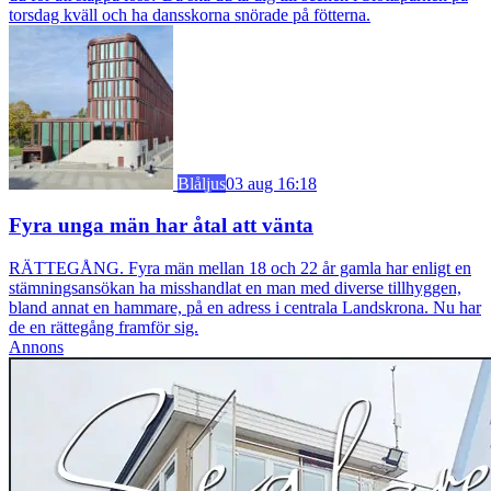
torsdag kväll och ha dansskorna snörade på fötterna.
Blåljus
03 aug 16:18
Fyra unga män har åtal att vänta
RÄTTEGÅNG. Fyra män mellan 18 och 22 år gamla har enligt en
stämningsansökan ha misshandlat en man med diverse tillhyggen,
bland annat en hammare, på en adress i centrala Landskrona. Nu har
de en rättegång framför sig.
Annons