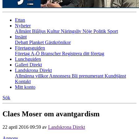
Ettan
Nyheter
Allmänt
Blåljus
Kultur
Näringsliv
Nöje
Politik
Sport
Insänt
Debatt
Planket
Gästkrönikor
Företagsguiden
Företag A-Ö
Branscher
Registrera ditt företag
Lunchguiden
Galleri Direkt
Landskrona Direkt
Allmänna villkor
Annonsera
Bli prenumerant
Kundtjänst
Kontakt
Mitt konto
Sök
Claes Moser om avantgardism
22 april 2016 09:59
av
Landskrona Direkt
Annons