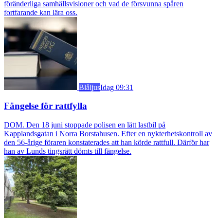
föränderliga samhällsvisioner och vad de försvunna spåren
fortfarande kan lära oss.
Blåljus
Idag 09:31
Fängelse för rattfylla
DOM. Den 18 juni stoppade polisen en lätt lastbil på
Kapplandsgatan i Norra Borstahusen. Efter en nykterhetskontroll av
den 56-årige föraren konstaterades att han körde rattfull. Därför har
han av Lunds tingsrätt dömts till fängelse.