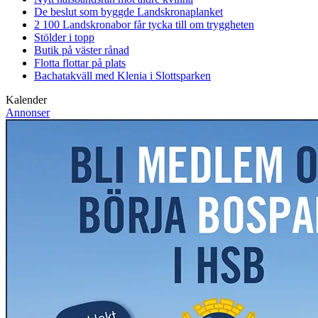
De beslut som byggde Landskrona
planket
2 100 Landskronabor får tycka till om tryggheten
Stölder i topp
Butik på väster rånad
Flotta flottar på plats
Bachatakväll med Klenia i Slottsparken
Kalender
Annonser