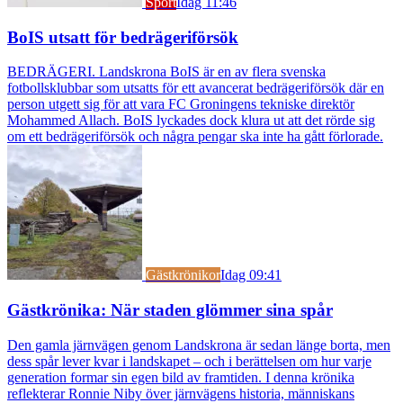
Sport
Idag 11:46
BoIS utsatt för bedrägeriförsök
BEDRÄGERI. Landskrona BoIS är en av flera svenska
fotbollsklubbar som utsatts för ett avancerat bedrägeriförsök där en
person utgett sig för att vara FC Groningens tekniske direktör
Mohammed Allach. BoIS lyckades dock klura ut att det rörde sig
om ett bedrägeriförsök och några pengar ska inte ha gått förlorade.
Gästkrönikor
Idag 09:41
Gästkrönika: När staden glömmer sina spår
Den gamla järnvägen genom Landskrona är sedan länge borta, men
dess spår lever kvar i landskapet – och i berättelsen om hur varje
generation formar sin egen bild av framtiden. I denna krönika
reflekterar Ronnie Niby över järnvägens historia, människans