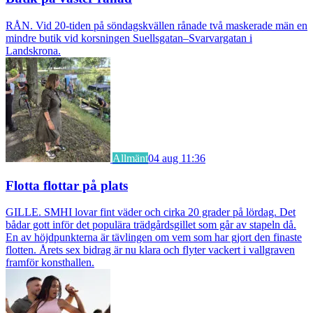
RÅN. Vid 20-tiden på söndagskvällen rånade två maskerade män en
mindre butik vid korsningen Suellsgatan–Svarvargatan i
Landskrona.
Allmänt
04 aug 11:36
Flotta flottar på plats
GILLE. SMHI lovar fint väder och cirka 20 grader på lördag. Det
bådar gott inför det populära trädgårdsgillet som går av stapeln då.
En av höjdpunkterna är tävlingen om vem som har gjort den finaste
flotten. Årets sex bidrag är nu klara och flyter vackert i vallgraven
framför konsthallen.