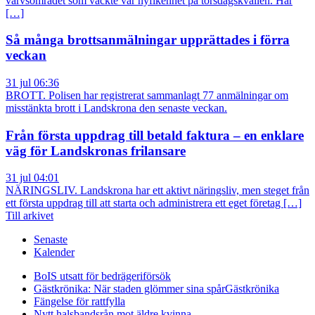
varvsområdet som väckte vår nyfikenhet på torsdagskvällen. Har
[…]
Så många brottsanmälningar upprättades i förra
veckan
31 jul 06:36
BROTT. Polisen har registrerat sammanlagt 77 anmälningar om
misstänkta brott i Landskrona den senaste veckan.
Från första uppdrag till betald faktura – en enklare
väg för Landskronas frilansare
31 jul 04:01
NÄRINGSLIV. Landskrona har ett aktivt näringsliv, men steget från
ett första uppdrag till att starta och administrera ett eget företag […]
Till arkivet
Senaste
Kalender
BoIS utsatt för bedrägeriförsök
Gästkrönika: När staden glömmer sina spår
Gästkrönika
Fängelse för rattfylla
Nytt halsbandsrån mot äldre kvinna