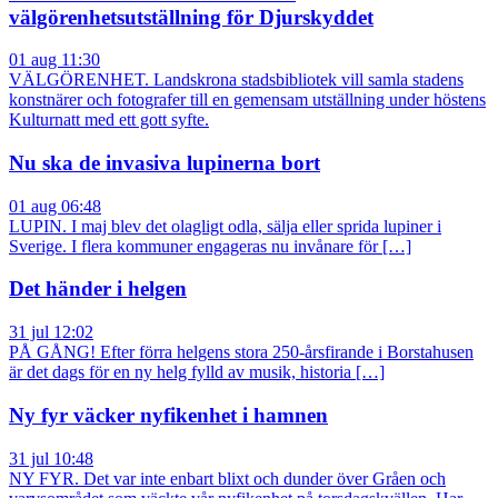
välgörenhetsutställning för Djurskyddet
01 aug 11:30
VÄLGÖRENHET. Landskrona stadsbibliotek vill samla stadens
konstnärer och fotografer till en gemensam utställning under höstens
Kulturnatt med ett gott syfte.
Nu ska de invasiva lupinerna bort
01 aug 06:48
LUPIN. I maj blev det olagligt odla, sälja eller sprida lupiner i
Sverige. I flera kommuner engageras nu invånare för […]
Det händer i helgen
31 jul 12:02
PÅ GÅNG! Efter förra helgens stora 250-årsfirande i Borstahusen
är det dags för en ny helg fylld av musik, historia […]
Ny fyr väcker nyfikenhet i hamnen
31 jul 10:48
NY FYR. Det var inte enbart blixt och dunder över Gråen och