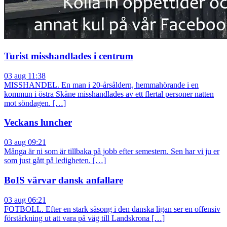
Turist misshandlades i centrum
03 aug 11:38
MISSHANDEL. En man i 20-årsåldern, hemmahörande i en
kommun i östra Skåne misshandlades av ett flertal personer natten
mot söndagen. […]
Veckans luncher
03 aug 09:21
Många är ni som är tillbaka på jobb efter semestern. Sen har vi ju er
som just gått på ledigheten. […]
BoIS värvar dansk anfallare
03 aug 06:21
FOTBOLL. Efter en stark säsong i den danska ligan ser en offensiv
förstärkning ut att vara på väg till Landskrona […]