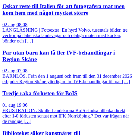
Oskar reste till Italien för att fotografera mat men
kom hem med något mycket större
02 aug 08:08
LÅNGLÄSNING | Fotoextra: En hyrd Volvo, tusentals bilder, tre
veckor på italienska landsvägar och otaliga möten med kockar,
bönder och […]
Par utan barn kan få fler IVF-behandlingar i
Region Skåne
02 aug 07:08
BARNLÖS. Från den 1 augusti och fram till den 31 december 2026
erbjuder Region Skåne ytterligare tre IVF-behandlingar till par […]
Tredje raka förlusten för BoIS
01 aug 19:06
FRUSTRATION. Skulle Landskrona BoIS studsa tillbaka direkt
efter 1-0 förlusten senast mot IFK Norrköping.? Det var frågan när
de randige […]
Biblioteket söker konstnärer till