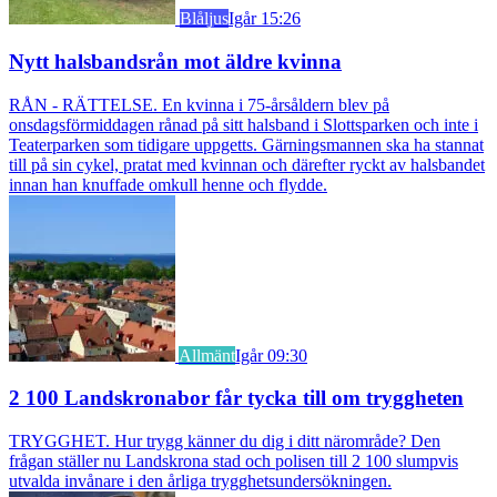
Blåljus
Igår 15:26
Nytt halsbandsrån mot äldre kvinna
RÅN - RÄTTELSE. En kvinna i 75-årsåldern blev på
onsdagsförmiddagen rånad på sitt halsband i Slottsparken och inte i
Teaterparken som tidigare uppgetts. Gärningsmannen ska ha stannat
till på sin cykel, pratat med kvinnan och därefter ryckt av halsbandet
innan han knuffade omkull henne och flydde.
Allmänt
Igår 09:30
2 100 Landskronabor får tycka till om tryggheten
TRYGGHET. Hur trygg känner du dig i ditt närområde? Den
frågan ställer nu Landskrona stad och polisen till 2 100 slumpvis
utvalda invånare i den årliga trygghetsundersökningen.