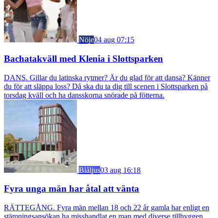
Nöje
04 aug 07:15
Bachatakväll med Klenia i Slottsparken
DANS. Gillar du latinska rytmer? Är du glad för att dansa? Känner
du för att släppa loss? Då ska du ta dig till scenen i Slottsparken på
torsdag kväll och ha dansskorna snörade på fötterna.
Blåljus
03 aug 16:18
Fyra unga män har åtal att vänta
RÄTTEGÅNG. Fyra män mellan 18 och 22 år gamla har enligt en
stämningsansökan ha misshandlat en man med diverse tillhyggen,