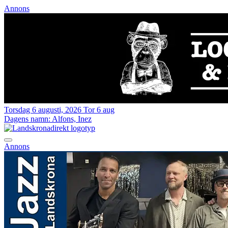
Annons
Torsdag 6 augusti, 2026
Tor 6 aug
Dagens namn:
Alfons, Inez
Annons