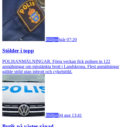
Blåljus
Igår 07:20
Stölder i topp
POLISANMÄLNINGAR. Förra veckan fick polisen in 122
anmälningar om misstänkta brott i Landskrona. Flest anmälningar
gällde stöld utan inbrott och cykelstöld.
Blåljus
04 aug 13:41
Butik på väster rånad