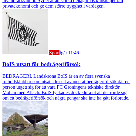
invandrarkvinnor. Syftet är att stärka deltagarnas kunskaper om
privatekonomi och ge dem större trygghet i vardagen.
Sport
Igår 11:46
BoIS utsatt för bedrägeriförsök
BEDRÄGERI. Landskrona BoIS är en av flera svenska
fotbollsklubbar som utsatts för ett avancerat bedrägeriförsök där en
person utgett sig för att vara FC Groningens tekniske direktör
Mohammed Allach. BoIS lyckades dock klura ut att det rörde sig
om ett bedrägeriförsök och några pengar ska inte ha gått förlorade.