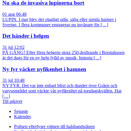
Nu ska de invasiva lupinerna bort
01 aug 06:48
LUPIN. I maj blev det olagligt odla, sälja eller sprida lupiner i
Sverige. I flera kommuner engageras nu invånare för […]
Det händer i helgen
31 jul 12:02
PÅ GÅNG! Efter förra helgens stora 250-årsfirande i Borstahusen
är det dags för en ny helg fylld av musik, historia […]
Ny fyr väcker nyfikenhet i hamnen
31 jul 10:48
NY FYR. Det var inte enbart blixt och dunder över Gråen och
varvsområdet som väckte vår nyfikenhet på torsdagskvällen. Har
[…]
Till arkivet
Senaste
Kalender
Polisen efterlyser vittnen till halsbandsrånen