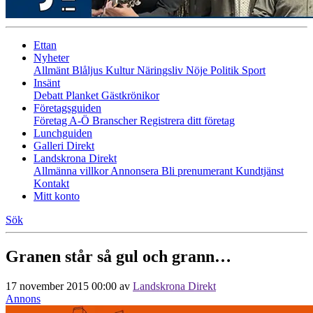
Ettan
Nyheter
Allmänt
Blåljus
Kultur
Näringsliv
Nöje
Politik
Sport
Insänt
Debatt
Planket
Gästkrönikor
Företagsguiden
Företag A-Ö
Branscher
Registrera ditt företag
Lunchguiden
Galleri Direkt
Landskrona Direkt
Allmänna villkor
Annonsera
Bli prenumerant
Kundtjänst
Kontakt
Mitt konto
Sök
Granen står så gul och grann…
17 november 2015 00:00
av
Landskrona Direkt
Annons