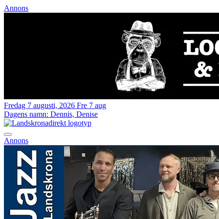
Annons
Fredag 7 augusti, 2026
Fre 7 aug
Dagens namn:
Dennis, Denise
Annons