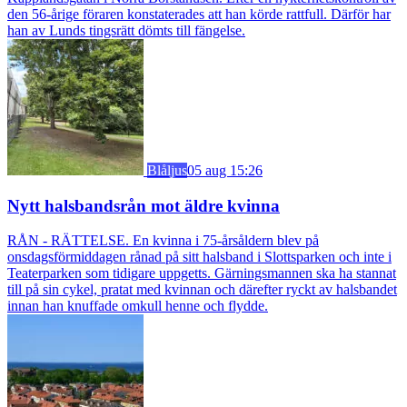
den 56-årige föraren konstaterades att han körde rattfull. Därför har
han av Lunds tingsrätt dömts till fängelse.
Blåljus
05 aug 15:26
Nytt halsbandsrån mot äldre kvinna
RÅN - RÄTTELSE. En kvinna i 75-årsåldern blev på
onsdagsförmiddagen rånad på sitt halsband i Slottsparken och inte i
Teaterparken som tidigare uppgetts. Gärningsmannen ska ha stannat
till på sin cykel, pratat med kvinnan och därefter ryckt av halsbandet
innan han knuffade omkull henne och flydde.