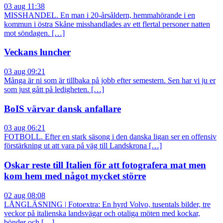
03 aug 11:38
MISSHANDEL. En man i 20-årsåldern, hemmahörande i en
kommun i östra Skåne misshandlades av ett flertal personer natten
mot söndagen. […]
Veckans luncher
03 aug 09:21
Många är ni som är tillbaka på jobb efter semestern. Sen har vi ju er
som just gått på ledigheten. […]
BoIS värvar dansk anfallare
03 aug 06:21
FOTBOLL. Efter en stark säsong i den danska ligan ser en offensiv
förstärkning ut att vara på väg till Landskrona […]
Oskar reste till Italien för att fotografera mat men
kom hem med något mycket större
02 aug 08:08
LÅNGLÄSNING | Fotoextra: En hyrd Volvo, tusentals bilder, tre
veckor på italienska landsvägar och otaliga möten med kockar,
bönder och […]