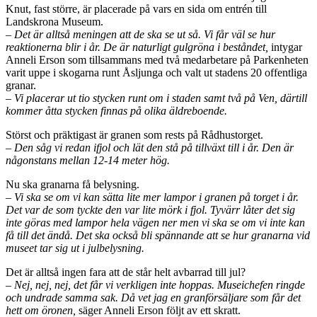
Knut, fast större, är placerade på vars en sida om entrén till
Landskrona Museum.
–
Det är alltså meningen att de ska se ut så. Vi får väl se hur
reaktionerna blir i år. De är naturligt gulgröna i beståndet,
intygar
Anneli Erson som tillsammans med två medarbetare på Parkenheten
varit uppe i skogarna runt Åsljunga och valt ut stadens 20 offentliga
granar.
– Vi placerar ut tio stycken runt om i staden samt två på Ven, därtill
kommer åtta stycken finnas på olika äldreboende.
Störst och präktigast är granen som rests på Rådhustorget.
– Den såg vi redan ifjol och lät den stå på tillväxt till i år. Den är
någonstans mellan 12-14 meter hög.
Nu ska granarna få belysning.
–
Vi ska se om vi kan sätta lite mer lampor i granen på torget i år.
Det var de som tyckte den var lite mörk i fjol. Tyvärr låter det sig
inte göras med lampor hela vägen ner men vi ska se om vi inte kan
få till det ändå. Det ska också bli spännande att se hur granarna vid
museet tar sig ut i julbelysning.
Det är alltså ingen fara att de står helt avbarrad till jul?
– Nej, nej, nej, det får vi verkligen inte hoppas. Museichefen ringde
och undrade samma sak. Då vet jag en granförsäljare som får det
hett om öronen,
säger Anneli Erson följt av ett skratt.