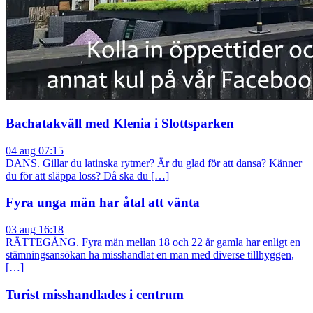
Bachatakväll med Klenia i Slottsparken
04 aug 07:15
DANS. Gillar du latinska rytmer? Är du glad för att dansa? Känner
du för att släppa loss? Då ska du […]
Fyra unga män har åtal att vänta
03 aug 16:18
RÄTTEGÅNG. Fyra män mellan 18 och 22 år gamla har enligt en
stämningsansökan ha misshandlat en man med diverse tillhyggen,
[…]
Turist misshandlades i centrum