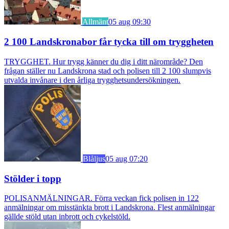
Allmänt
05 aug 09:30
2 100 Landskronabor får tycka till om tryggheten
TRYGGHET. Hur trygg känner du dig i ditt närområde? Den
frågan ställer nu Landskrona stad och polisen till 2 100 slumpvis
utvalda invånare i den årliga trygghetsundersökningen.
Blåljus
05 aug 07:20
Stölder i topp
POLISANMÄLNINGAR. Förra veckan fick polisen in 122
anmälningar om misstänkta brott i Landskrona. Flest anmälningar
gällde stöld utan inbrott och cykelstöld.