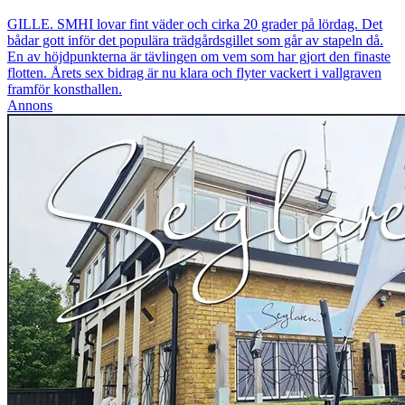
GILLE. SMHI lovar fint väder och cirka 20 grader på lördag. Det
bådar gott inför det populära trädgårdsgillet som går av stapeln då.
En av höjdpunkterna är tävlingen om vem som har gjort den finaste
flotten. Årets sex bidrag är nu klara och flyter vackert i vallgraven
framför konsthallen.
Annons