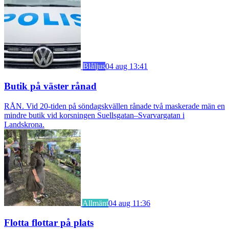
Blåljus
04 aug 13:41
Butik på väster rånad
RÅN. Vid 20-tiden på söndagskvällen rånade två maskerade män en
mindre butik vid korsningen Suellsgatan–Svarvargatan i
Landskrona.
Allmänt
04 aug 11:36
Flotta flottar på plats