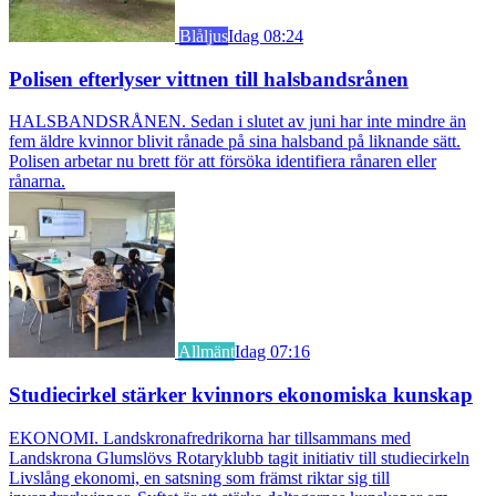
Blåljus
Idag 08:24
Polisen efterlyser vittnen till halsbandsrånen
HALSBANDSRÅNEN. Sedan i slutet av juni har inte mindre än
fem äldre kvinnor blivit rånade på sina halsband på liknande sätt.
Polisen arbetar nu brett för att försöka identifiera rånaren eller
rånarna.
Allmänt
Idag 07:16
Studiecirkel stärker kvinnors ekonomiska kunskap
EKONOMI. Landskronafredrikorna har tillsammans med
Landskrona Glumslövs Rotaryklubb tagit initiativ till studiecirkeln
Livslång ekonomi, en satsning som främst riktar sig till