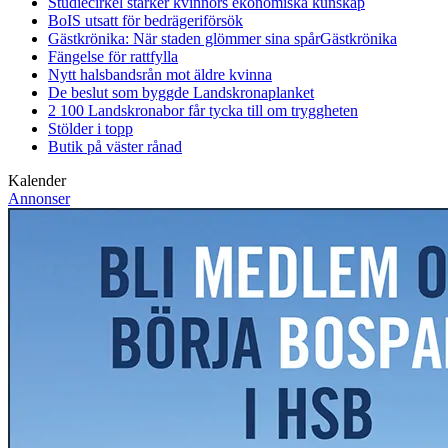
Studiecirkel stärker kvinnors ekonomiska kunskap
BoIS utsatt för bedrägeriförsök
Gästkrönika: När staden glömmer sina spår
Gästkrönika
Fängelse för rattfylla
Nytt halsbandsrån mot äldre kvinna
De beslut som byggde Landskrona
planket
2 100 Landskronabor får tycka till om tryggheten
Stölder i topp
Butik på väster rånad
Kalender
Annonser