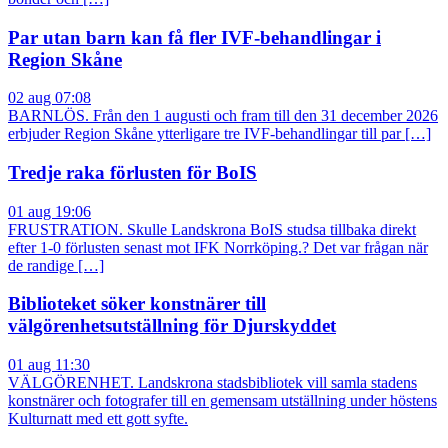
Par utan barn kan få fler IVF-behandlingar i
Region Skåne
02 aug 07:08
BARNLÖS. Från den 1 augusti och fram till den 31 december 2026
erbjuder Region Skåne ytterligare tre IVF-behandlingar till par […]
Tredje raka förlusten för BoIS
01 aug 19:06
FRUSTRATION. Skulle Landskrona BoIS studsa tillbaka direkt
efter 1-0 förlusten senast mot IFK Norrköping.? Det var frågan när
de randige […]
Biblioteket söker konstnärer till
välgörenhetsutställning för Djurskyddet
01 aug 11:30
VÄLGÖRENHET. Landskrona stadsbibliotek vill samla stadens
konstnärer och fotografer till en gemensam utställning under höstens
Kulturnatt med ett gott syfte.