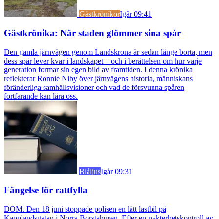
Gästkrönikor
Igår 09:41
Gästkrönika: När staden glömmer sina spår
Den gamla järnvägen genom Landskrona är sedan länge borta, men
dess spår lever kvar i landskapet – och i berättelsen om hur varje
generation formar sin egen bild av framtiden. I denna krönika
reflekterar Ronnie Niby över järnvägens historia, människans
föränderliga samhällsvisioner och vad de försvunna spåren
fortfarande kan lära oss.
Blåljus
Igår 09:31
Fängelse för rattfylla
DOM. Den 18 juni stoppade polisen en lätt lastbil på
Kapplandsgatan i Norra Borstahusen. Efter en nykterhetskontroll av