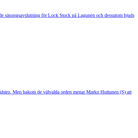
 är de säsongsavslutning för Lock Stock på Lagunen och dessutom bjuds
mtidstro. Men bakom de välvalda orden menar Marko Huttunen (S) att