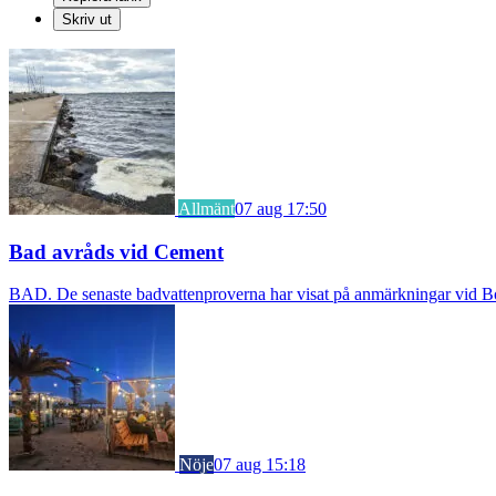
Skriv ut
Allmänt
07 aug 17:50
Bad avråds vid Cement
BAD. De senaste badvattenproverna har visat på anmärkningar vid Borst
Nöje
07 aug 15:18