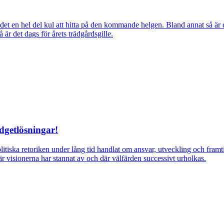
ns det en hel del kul att hitta på den kommande helgen. Bland annat så
r det dags för årets trädgårdsgille.
dgetlösningar!
itiska retoriken under lång tid handlat om ansvar, utveckling och fra
r visionerna har stannat av och där välfärden successivt urholkas.