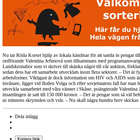
Nu tar Röda Korset hjälp av lokala kändisar för att samla in pengar til
ordförande Valentina Jefimová som tillsammans med programansvariga 
Landskronabor som vi skriver till skänka något till vår auktion, för
sedan dess har ett samarbete utvecklats inom flera sektorer. – Det är
arbetsformer. Viktigast är dock information om HIV och AIDS som är e
invånare, ligger vid floden Volga och efter sovjetstatens fall har man 
utveckla samarbetet med våra vänner i Skåne, poängterade Valentina J
insamlingen är satt till 150 000 kronor. – Det är pengar som så väl
ur minnens skrymslen och vrår. – Nu skall några hundra brev skickas u
Dela inlägg
Kopiera länk