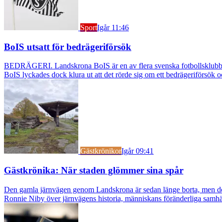
Sport
Igår 11:46
BoIS utsatt för bedrägeriförsök
BEDRÄGERI. Landskrona BoIS är en av flera svenska fotbollsklubbar s
BoIS lyckades dock klura ut att det rörde sig om ett bedrägeriförsök o
Gästkrönikor
Igår 09:41
Gästkrönika: När staden glömmer sina spår
Den gamla järnvägen genom Landskrona är sedan länge borta, men dess s
Ronnie Niby över järnvägens historia, människans föränderliga samhäl