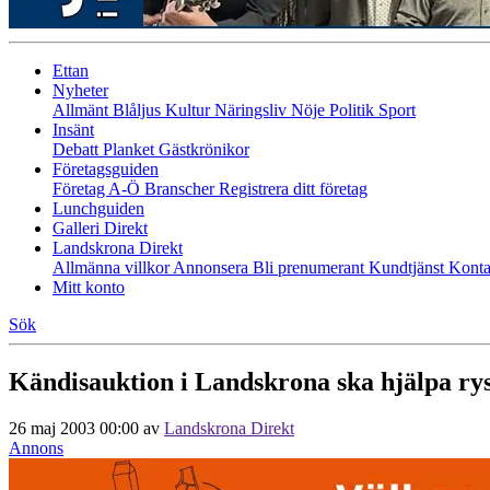
Ettan
Nyheter
Allmänt
Blåljus
Kultur
Näringsliv
Nöje
Politik
Sport
Insänt
Debatt
Planket
Gästkrönikor
Företagsguiden
Företag A-Ö
Branscher
Registrera ditt företag
Lunchguiden
Galleri Direkt
Landskrona Direkt
Allmänna villkor
Annonsera
Bli prenumerant
Kundtjänst
Konta
Mitt konto
Sök
Kändisauktion i Landskrona ska hjälpa ry
26 maj 2003 00:00
av
Landskrona Direkt
Annons