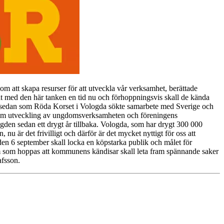
 om att skapa resurser för att utveckla vår verksamhet, berättade
t med den här tanken en tid nu och förhoppningsvis skall de kända
 år sedan som Röda Korset i Vologda sökte samarbete med Sverige och
en, om utveckling av ungdomsverksamheten och föreningens
den sedan ett drygt år tillbaka. Vologda, som har drygt 300 000
u är det frivilligt och därför är det mycket nyttigt för oss att
en 6 september skall locka en köpstarka publik och målet för
öm som hoppas att kommunens kändisar skall leta fram spännande saker
afsson.