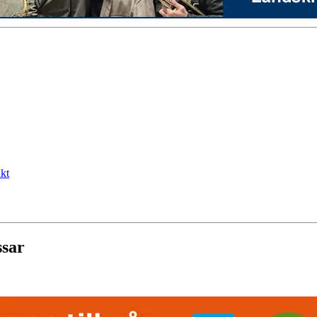
kt
ssar