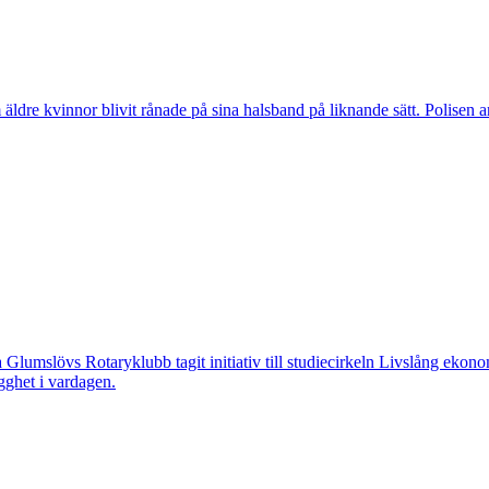
vinnor blivit rånade på sina halsband på liknande sätt. Polisen arbeta
övs Rotaryklubb tagit initiativ till studiecirkeln Livslång ekonomi, e
gghet i vardagen.