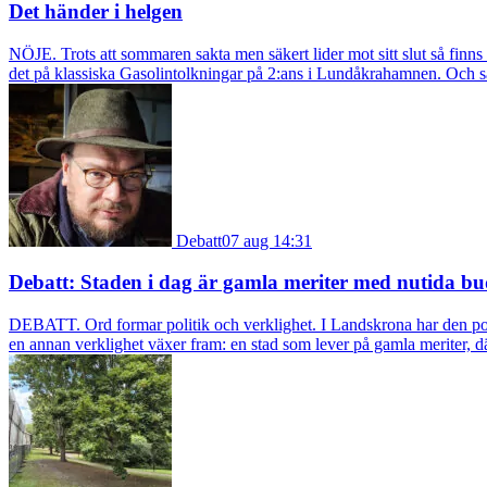
Det händer i helgen
NÖJE. Trots att sommaren sakta men säkert lider mot sitt slut så fin
det på klassiska Gasolintolkningar på 2:ans i Lundåkrahamnen. Och så ä
Debatt
07 aug 14:31
Debatt: Staden i dag är gamla meriter med nutida bu
DEBATT. Ord formar politik och verklighet. I Landskrona har den pol
en annan verklighet växer fram: en stad som lever på gamla meriter, dä