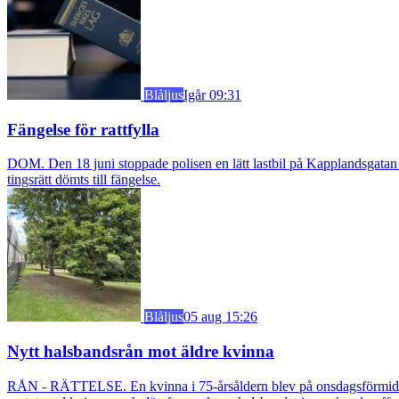
Blåljus
Igår 09:31
Fängelse för rattfylla
DOM. Den 18 juni stoppade polisen en lätt lastbil på Kapplandsgatan i
tingsrätt dömts till fängelse.
Blåljus
05 aug 15:26
Nytt halsbandsrån mot äldre kvinna
RÅN - RÄTTELSE. En kvinna i 75-årsåldern blev på onsdagsförmiddagen