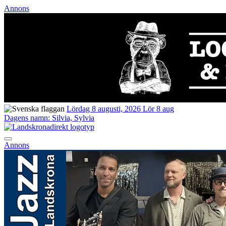
Annons
Lördag 8 augusti, 2026
Lör 8 aug
Dagens namn:
Silvia, Sylvia
Annons