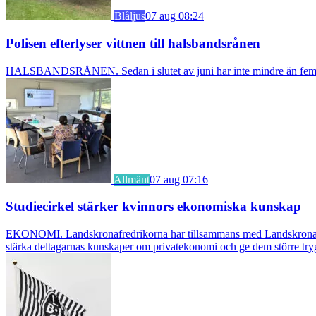
Blåljus
07 aug 08:24
Polisen efterlyser vittnen till halsbandsrånen
HALSBANDSRÅNEN. Sedan i slutet av juni har inte mindre än fem äldre k
Allmänt
07 aug 07:16
Studiecirkel stärker kvinnors ekonomiska kunskap
EKONOMI. Landskronafredrikorna har tillsammans med Landskrona Glumsl
stärka deltagarnas kunskaper om privatekonomi och ge dem större try