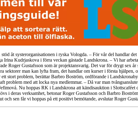
l stöd åt systerorganisationen i ryska Vologda. – För vår del handlar det
Irina Kudrjaskova i förra veckan gästade Landskrona. – Vi har arbeta
klarade Roger Gustafsson som är projektansvarig. Det var för drygt sex
 fyra sektorer man kan lyfta fram, det handlar om kurser i första hjälp
tt stort problem, berättar Barbro Boström, ordförande i Landskronabyg
haft problem med att locka nya medlemmar. – Då var man tvångsansluten, n
efimová. Nu hoppas RK i Landskrona att kändisauktion i Slottscaféet d
 behövs i deras verksamhet, betonar Roger Gustafsson och Barbro Bostr
t och sen får vi hoppas på ett positivt bemötande, avslutar Roger Gust