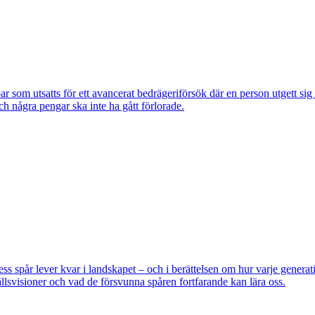
om utsatts för ett avancerat bedrägeriförsök där en person utgett si
ch några pengar ska inte ha gått förlorade.
pår lever kvar i landskapet – och i berättelsen om hur varje generatio
lsvisioner och vad de försvunna spåren fortfarande kan lära oss.