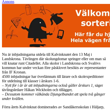
Annons
Nu är inbjudningarna utdela till Kalvinknatet den 13 Maj i
Landskrona. Tävlingen där skolungdomar springer eller om man så
vill knatar runt Citadellet. Alla skolor i Landskrona och Svalövs
kommun har under veckan före påsklovet besökts av representanter
från IF Kronan.
4500 inbjudningar har överlämnats till lärare och skolexpeditioner
för utdelning till klasser i årskurs 1-6.
– Nytt för i år är att inbjudningarna också gäller årskurs 1,
säger
tävlingsledare Håkan Wickholm och tillägger,
–
Dessutom kommer välkända Djungelbandet att spela två gånger
under kvällen.
Förra årets Kalvinknat dominerades av Sandåkersskolan i Häljarp,