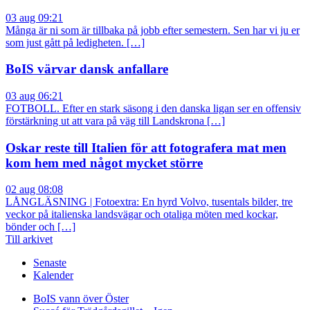
03 aug 09:21
Många är ni som är tillbaka på jobb efter semestern. Sen har vi ju er
som just gått på ledigheten. […]
BoIS värvar dansk anfallare
03 aug 06:21
FOTBOLL. Efter en stark säsong i den danska ligan ser en offensiv
förstärkning ut att vara på väg till Landskrona […]
Oskar reste till Italien för att fotografera mat men
kom hem med något mycket större
02 aug 08:08
LÅNGLÄSNING | Fotoextra: En hyrd Volvo, tusentals bilder, tre
veckor på italienska landsvägar och otaliga möten med kockar,
bönder och […]
Till arkivet
Senaste
Kalender
BoIS vann över Öster