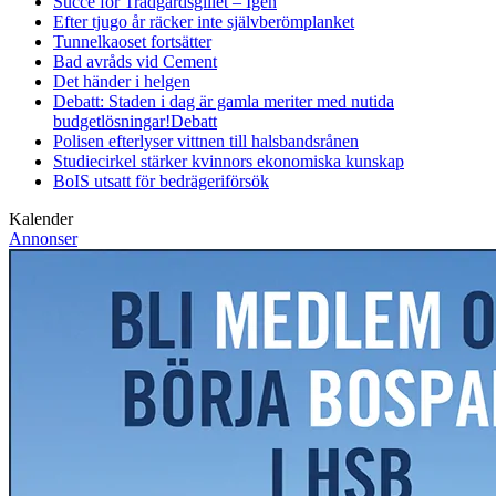
Succé för Trädgårdsgillet – Igen
Efter tjugo år räcker inte självberöm
planket
Tunnelkaoset fortsätter
Bad avråds vid Cement
Det händer i helgen
Debatt: Staden i dag är gamla meriter med nutida
budgetlösningar!
Debatt
Polisen efterlyser vittnen till halsbandsrånen
Studiecirkel stärker kvinnors ekonomiska kunskap
BoIS utsatt för bedrägeriförsök
Kalender
Annonser