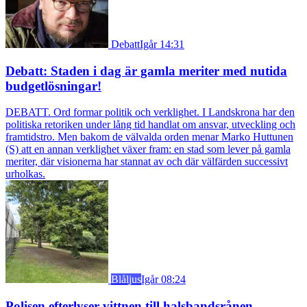
Debatt
Igår 14:31
Debatt: Staden i dag är gamla meriter med nutida
budgetlösningar!
DEBATT. Ord formar politik och verklighet. I Landskrona har den
politiska retoriken under lång tid handlat om ansvar, utveckling och
framtidstro. Men bakom de välvalda orden menar Marko Huttunen
(S) att en annan verklighet växer fram: en stad som lever på gamla
meriter, där visionerna har stannat av och där välfärden successivt
urholkas.
Blåljus
Igår 08:24
Polisen efterlyser vittnen till halsbandsrånen