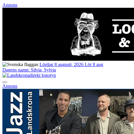
Annons
Lördag 8 augusti, 2026
Lör 8 aug
Dagens namn:
Silvia, Sylvia
Annons