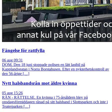
Fängelse för rattfylla
06 aug 09:31
DOM. Den 18 juni stoppade polisen en lätt lastbil på
Kapplandsgatan i Norra Borstahusen. Efter en nykterhetskontroll av
den 56-årige […]
Nytt halsbandsrån mot äldre kvinna
05 aug 15:26
RÅN - RÄTTELSE. En kvinna i 75-årsåldern blev på
onsdagsförmiddagen rånad på sitt halsband i Slottsparken och inte i
Teaterparken […]