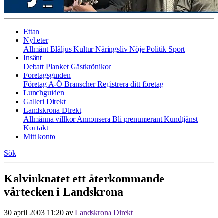
Ettan
Nyheter
Allmänt
Blåljus
Kultur
Näringsliv
Nöje
Politik
Sport
Insänt
Debatt
Planket
Gästkrönikor
Företagsguiden
Företag A-Ö
Branscher
Registrera ditt företag
Lunchguiden
Galleri Direkt
Landskrona Direkt
Allmänna villkor
Annonsera
Bli prenumerant
Kundtjänst
Kontakt
Mitt konto
Sök
Kalvinknatet ett återkommande
vårtecken i Landskrona
30 april 2003 11:20
av
Landskrona Direkt