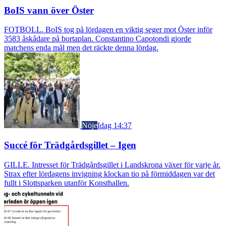
BoIS vann över Öster
FOTBOLL. BoIS tog på lördagen en viktig seger mot Öster inför
3583 åskådare på bortaplan. Constantino Capotondi gjorde
matchens enda mål men det räckte denna lördag.
Nöje
Idag 14:37
Succé för Trädgårdsgillet – Igen
GILLE. Intresset för Trädgårdsgillet i Landskrona växer för varje år.
Strax efter lördagens invigning klockan tio på förmiddagen var det
fullt i Slottsparken utanför Konsthallen.