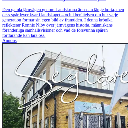
Den gamla järnvägen genom Landskrona är sedan länge borta, men
dess spår lever kvar i landskapet – och i berättelsen om hur varje
generation formar sin egen bild av framtiden. I denna krönika
reflekterar Ronnie Niby över järnvägens historia, människans
föränderliga samhällsvisioner och vad de försvunna spåren
fortfarande kan lära oss.
Annons