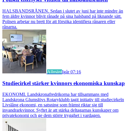
HALSBANDSRÅNEN. Sedan i slutet av juni har inte mindre än
fem äldre kvinnor blivit rånade på sina halsband på liknande sätt.
Polisen arbetar nu brett för att försöka identifiera rånaren eller
rånarna.
Allmänt
Igår 07:16
Studiecirkel stärker kvinnors ekonomiska kunskap
EKONOMI. Landskronafredrikorna har tillsammans med
Landskrona Glumslövs Rotaryklubb tagit initiativ till studiecirkeln
Livslång ekonomi, en satsning som främst riktar sig till
invandrarkvinnor. Syftet är att stärka deltagarnas kunskaper om
privatekonomi och ge dem större trygghet i vardagen.