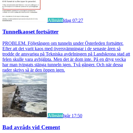
Allmänt
Idag 07:27
Tunnelkaoset fortsätter
PROBLEM. Följetången om tunneln under Österleden fortsätter.
Efter att det varit kaos med översvämningar i de senaste åren så
trodde de ansvariga på Tekniska avdelningen på Landskrona stad att
felen skulle vara avhjälpta. Men det är dom inte. På en dryg vecka
har man tvingats stänga tunneln igen. Två gånger. Och när dessa
rader skrivs så är den öppen igen.
Allmänt
Igår 17:50
Bad avråds vid Cement