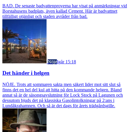
BAD. De senaste badvattenproverna har visat på anmärkningar vid
Borstahusens badplats, även kallad Cement. Här är badvattnet
tillfälligt otjänligt och staden avråder från bad.
Nöje
Igår 15:18
Det händer i helgen
NÖJE. Trots att sommaren sakta men säkert lider mot sitt slut så
finns det en hel del kul att hitta på den kommande helgen. Bland
annat så är de säsongsavslutning för Lock Stock på Lagunen och
dessutom bjuds det på klassiska Gasolintolkningar på 2:ans i
Lundåkrahamnen. Och så är det dags för årets trädgårdsgille.