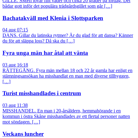
GILLE. SMHI lovar fint väder och cirka 20 grader på lördag. Det
bådar gott inför det populära trädgårdsgillet som går […]
Bachatakväll med Klenia i Slottsparken
04 aug 07:15
DANS. Gillar du latinska rytmer? Är du glad för att dansa? Känner
du för att släppa loss? Då ska du […]
Fyra unga män har åtal att vänta
03 aug 16:18
RÄTTEGÅNG. Fyra män mellan 18 och 22 år gamla har enligt en
stämningsansökan ha misshandlat en man med diverse tillhyggen,
[…]
Turist misshandlades i centrum
03 aug 11:38
MISSHANDEL. En man i 20-årsåldern, hemmahörande i en
kommun i östra Skåne misshandlades av ett flertal personer natten
mot söndagen. […]
Veckans luncher