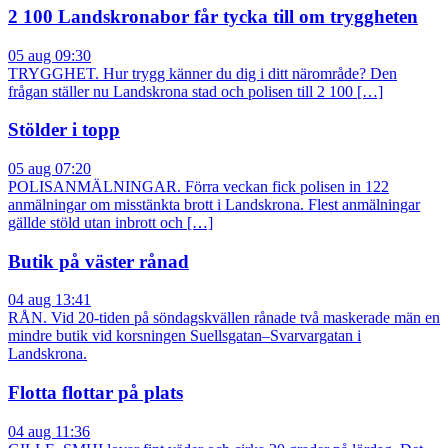
2 100 Landskronabor får tycka till om tryggheten
05 aug 09:30
TRYGGHET. Hur trygg känner du dig i ditt närområde? Den
frågan ställer nu Landskrona stad och polisen till 2 100 […]
Stölder i topp
05 aug 07:20
POLISANMÄLNINGAR. Förra veckan fick polisen in 122
anmälningar om misstänkta brott i Landskrona. Flest anmälningar
gällde stöld utan inbrott och […]
Butik på väster rånad
04 aug 13:41
RÅN. Vid 20-tiden på söndagskvällen rånade två maskerade män en
mindre butik vid korsningen Suellsgatan–Svarvargatan i
Landskrona.
Flotta flottar på plats
04 aug 11:36