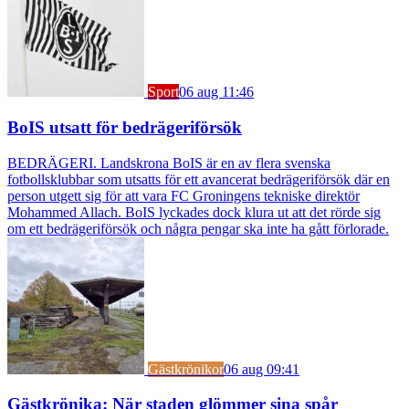
Sport
06 aug 11:46
BoIS utsatt för bedrägeriförsök
BEDRÄGERI. Landskrona BoIS är en av flera svenska
fotbollsklubbar som utsatts för ett avancerat bedrägeriförsök där en
person utgett sig för att vara FC Groningens tekniske direktör
Mohammed Allach. BoIS lyckades dock klura ut att det rörde sig
om ett bedrägeriförsök och några pengar ska inte ha gått förlorade.
Gästkrönikor
06 aug 09:41
Gästkrönika: När staden glömmer sina spår