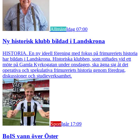
Allmänt
Idag 07:00
Ny historisk klubb bildad i Landskrona
HISTORIA. En ny ideell förening med fokus på frimureriets historia
har bildats i Landskrona. Historiska klubben, som stiftades vid ett
möte på Gamla Kyrkogatan under onsdagen, ska ägna sig åt det
operativa och spekulativa frimureriets historia genom föredrag,
diskussioner och studieverksamhet.
Sport
Igår 17:09
BoIS vann över Öster