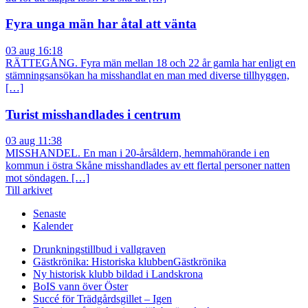
Fyra unga män har åtal att vänta
03 aug 16:18
RÄTTEGÅNG. Fyra män mellan 18 och 22 år gamla har enligt en
stämningsansökan ha misshandlat en man med diverse tillhyggen,
[…]
Turist misshandlades i centrum
03 aug 11:38
MISSHANDEL. En man i 20-årsåldern, hemmahörande i en
kommun i östra Skåne misshandlades av ett flertal personer natten
mot söndagen. […]
Till arkivet
Senaste
Kalender
Drunkningstillbud i vallgraven
Gästkrönika: Historiska klubben
Gästkrönika
Ny historisk klubb bildad i Landskrona
BoIS vann över Öster
Succé för Trädgårdsgillet – Igen