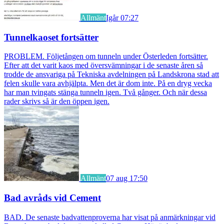
Allmänt
Igår 07:27
Tunnelkaoset fortsätter
PROBLEM. Följetången om tunneln under Österleden fortsätter.
Efter att det varit kaos med översvämningar i de senaste åren så
trodde de ansvariga på Tekniska avdelningen på Landskrona stad att
felen skulle vara avhjälpta. Men det är dom inte. På en dryg vecka
har man tvingats stänga tunneln igen. Två gånger. Och när dessa
rader skrivs så är den öppen igen.
Allmänt
07 aug 17:50
Bad avråds vid Cement
BAD. De senaste badvattenproverna har visat på anmärkningar vid