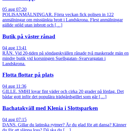
05 aug 07:20
POLISANMÄLNINGAR. Förra veckan fick polisen in 122
anmälningar om misstänkta brott i Landskrona. Flest anmälningar
gällde stöld utan inbrott och […]
Butik på väster rånad
04 aug 13:41
RÅN. Vid 20-tiden på söndagskvällen rånade två maskerade män en
mindre butik vid korsningen Suellsgatan–Svarvargatan i
Landskrona.
Flotta flottar på plats
04 aug 11:36
GILLE. SMHI lovar fint väder och cirka 20 grader på lördag. Det
bådar gott inför det populära trädgårdsgillet som går […]
Bachatakväll med Klenia i Slottsparken
04 aug 07:15
DANS. Gillar du latinska rytmer? Är du glad för att dansa? Känner
du för att släppa loss? Då ska du […]