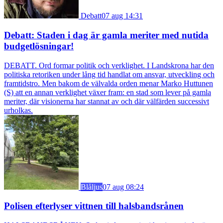
Debatt
07 aug 14:31
Debatt: Staden i dag är gamla meriter med nutida
budgetlösningar!
DEBATT. Ord formar politik och verklighet. I Landskrona har den
politiska retoriken under lång tid handlat om ansvar, utveckling och
framtidstro. Men bakom de välvalda orden menar Marko Huttunen
(S) att en annan verklighet växer fram: en stad som lever på gamla
meriter, där visionerna har stannat av och där välfärden successivt
urholkas.
Blåljus
07 aug 08:24
Polisen efterlyser vittnen till halsbandsrånen