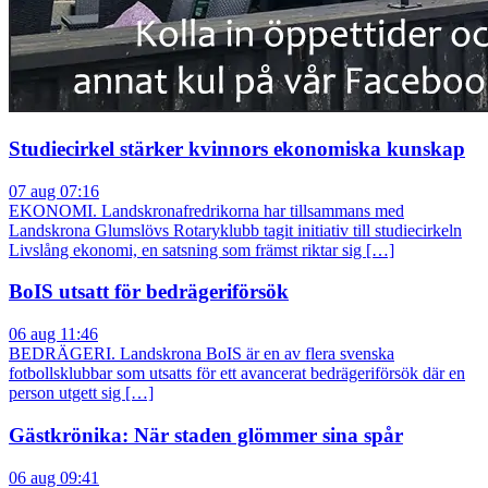
Studiecirkel stärker kvinnors ekonomiska kunskap
07 aug 07:16
EKONOMI. Landskronafredrikorna har tillsammans med
Landskrona Glumslövs Rotaryklubb tagit initiativ till studiecirkeln
Livslång ekonomi, en satsning som främst riktar sig […]
BoIS utsatt för bedrägeriförsök
06 aug 11:46
BEDRÄGERI. Landskrona BoIS är en av flera svenska
fotbollsklubbar som utsatts för ett avancerat bedrägeriförsök där en
person utgett sig […]
Gästkrönika: När staden glömmer sina spår
06 aug 09:41