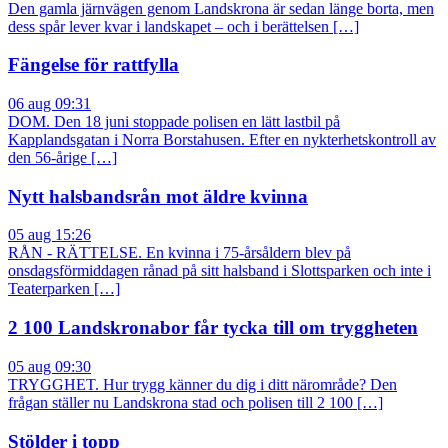
Den gamla järnvägen genom Landskrona är sedan länge borta, men
dess spår lever kvar i landskapet – och i berättelsen […]
Fängelse för rattfylla
06 aug 09:31
DOM. Den 18 juni stoppade polisen en lätt lastbil på
Kapplandsgatan i Norra Borstahusen. Efter en nykterhetskontroll av
den 56-årige […]
Nytt halsbandsrån mot äldre kvinna
05 aug 15:26
RÅN - RÄTTELSE. En kvinna i 75-årsåldern blev på
onsdagsförmiddagen rånad på sitt halsband i Slottsparken och inte i
Teaterparken […]
2 100 Landskronabor får tycka till om tryggheten
05 aug 09:30
TRYGGHET. Hur trygg känner du dig i ditt närområde? Den
frågan ställer nu Landskrona stad och polisen till 2 100 […]
Stölder i topp