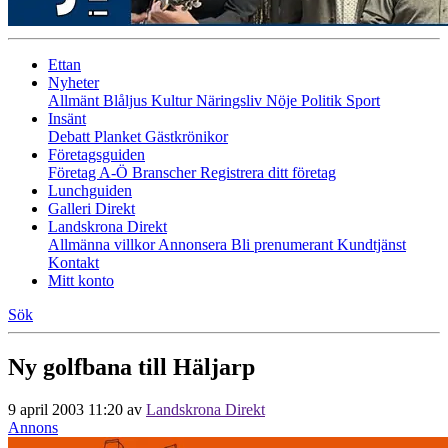
Ettan
Nyheter
Allmänt
Blåljus
Kultur
Näringsliv
Nöje
Politik
Sport
Insänt
Debatt
Planket
Gästkrönikor
Företagsguiden
Företag A-Ö
Branscher
Registrera ditt företag
Lunchguiden
Galleri Direkt
Landskrona Direkt
Allmänna villkor
Annonsera
Bli prenumerant
Kundtjänst
Kontakt
Mitt konto
Sök
Ny golfbana till Häljarp
9 april 2003 11:20
av
Landskrona Direkt
Annons