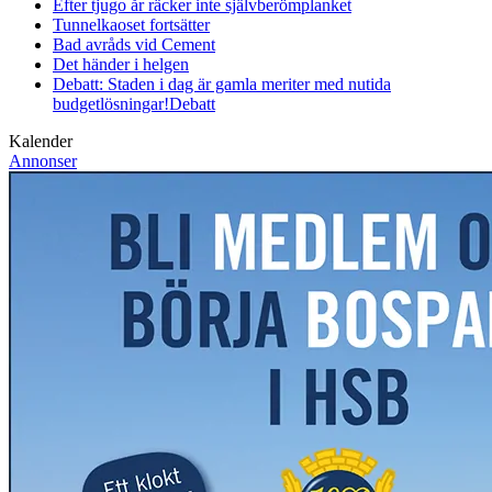
Efter tjugo år räcker inte självberöm
planket
Tunnelkaoset fortsätter
Bad avråds vid Cement
Det händer i helgen
Debatt: Staden i dag är gamla meriter med nutida
budgetlösningar!
Debatt
Kalender
Annonser