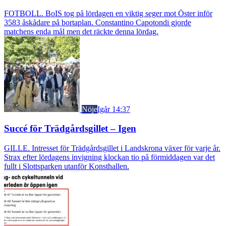
FOTBOLL. BoIS tog på lördagen en viktig seger mot Öster inför
3583 åskådare på bortaplan. Constantino Capotondi gjorde
matchens enda mål men det räckte denna lördag.
Nöje
Igår 14:37
Succé för Trädgårdsgillet – Igen
GILLE. Intresset för Trädgårdsgillet i Landskrona växer för varje år.
Strax efter lördagens invigning klockan tio på förmiddagen var det
fullt i Slottsparken utanför Konsthallen.