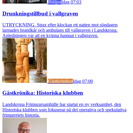
Blåljus
Idag 07:03
Drunkningstillbud i vallgraven
UTRYCKNING. Strax efter klockan ett natten mot söndagen
larmades brandkår och ambulans till vallgraven i Landskrona.
Anledningen var att en kvinna hamnat i vallgraven.
Gästkrönikor
Idag 07:00
Gästkrönika: Historiska klubben
Landskrona Frimurarsamhälle har startat en ny verksamhet, den
Historiska klubben som fokuserar på det operativa och spekulativa
frimureriets historia.