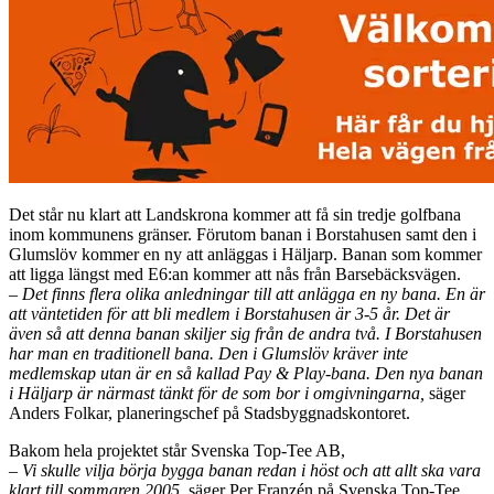
Det står nu klart att Landskrona kommer att få sin tredje golfbana
inom kommunens gränser. Förutom banan i Borstahusen samt den i
Glumslöv kommer en ny att anläggas i Häljarp. Banan som kommer
att ligga längst med E6:an kommer att nås från Barsebäcksvägen.
– Det finns flera olika anledningar till att anlägga en ny bana. En är
att väntetiden för att bli medlem i Borstahusen är 3-5 år. Det är
även så att denna banan skiljer sig från de andra två. I Borstahusen
har man en traditionell bana. Den i Glumslöv kräver inte
medlemskap utan är en så kallad Pay & Play-bana. Den nya banan
i Häljarp är närmast tänkt för de som bor i omgivningarna,
säger
Anders Folkar, planeringschef på Stadsbyggnadskontoret.
Bakom hela projektet står Svenska Top-Tee AB,
– Vi skulle vilja börja bygga banan redan i höst och att allt ska vara
klart till sommaren 2005,
säger Per Franzén på Svenska Top-Tee