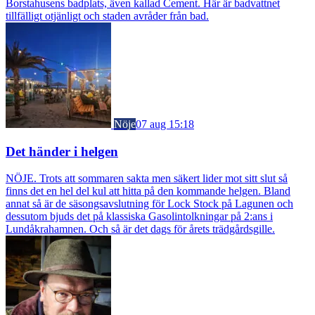
Borstahusens badplats, även kallad Cement. Här är badvattnet
tillfälligt otjänligt och staden avråder från bad.
Nöje
07 aug 15:18
Det händer i helgen
NÖJE. Trots att sommaren sakta men säkert lider mot sitt slut så
finns det en hel del kul att hitta på den kommande helgen. Bland
annat så är de säsongsavslutning för Lock Stock på Lagunen och
dessutom bjuds det på klassiska Gasolintolkningar på 2:ans i
Lundåkrahamnen. Och så är det dags för årets trädgårdsgille.