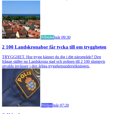
Allmänt
Igår 09:30
2 100 Landskronabor får tycka till om tryggheten
TRYGGHET. Hur trygg känner du dig i ditt närområde? Den
frågan ställer nu Landskrona stad och polisen till 2 100 slumpvis
utvalda invånare i den årliga trygghetsundersökningen.
Blåljus
Igår 07:20