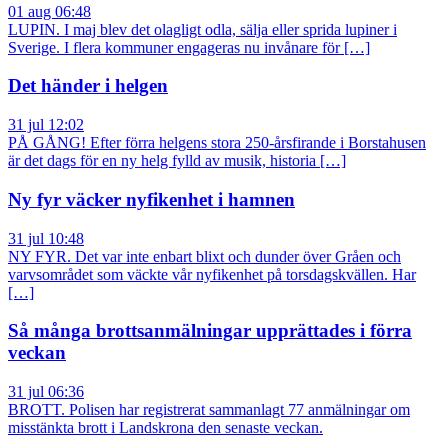
01 aug 06:48
LUPIN. I maj blev det olagligt odla, sälja eller sprida lupiner i
Sverige. I flera kommuner engageras nu invånare för […]
Det händer i helgen
31 jul 12:02
PÅ GÅNG! Efter förra helgens stora 250-årsfirande i Borstahusen
är det dags för en ny helg fylld av musik, historia […]
Ny fyr väcker nyfikenhet i hamnen
31 jul 10:48
NY FYR. Det var inte enbart blixt och dunder över Gråen och
varvsområdet som väckte vår nyfikenhet på torsdagskvällen. Har
[…]
Så många brottsanmälningar upprättades i förra
veckan
31 jul 06:36
BROTT. Polisen har registrerat sammanlagt 77 anmälningar om
misstänkta brott i Landskrona den senaste veckan.