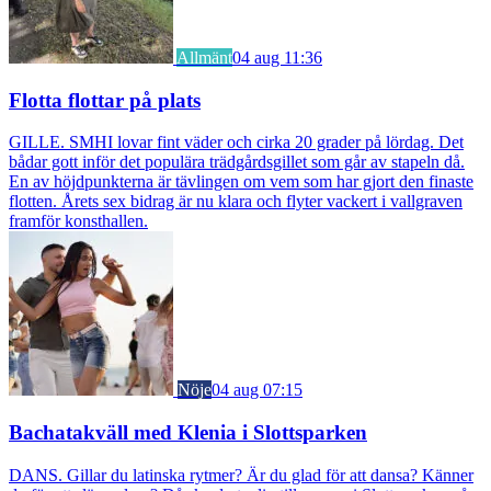
Allmänt
04 aug 11:36
Flotta flottar på plats
GILLE. SMHI lovar fint väder och cirka 20 grader på lördag. Det
bådar gott inför det populära trädgårdsgillet som går av stapeln då.
En av höjdpunkterna är tävlingen om vem som har gjort den finaste
flotten. Årets sex bidrag är nu klara och flyter vackert i vallgraven
framför konsthallen.
Nöje
04 aug 07:15
Bachatakväll med Klenia i Slottsparken
DANS. Gillar du latinska rytmer? Är du glad för att dansa? Känner