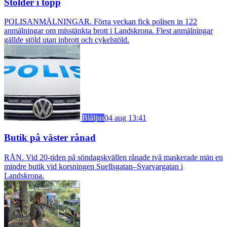
Stölder i topp
POLISANMÄLNINGAR. Förra veckan fick polisen in 122
anmälningar om misstänkta brott i Landskrona. Flest anmälningar
gällde stöld utan inbrott och cykelstöld.
Blåljus
04 aug 13:41
Butik på väster rånad
RÅN. Vid 20-tiden på söndagskvällen rånade två maskerade män en
mindre butik vid korsningen Suellsgatan–Svarvargatan i
Landskrona.