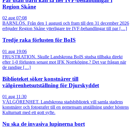
Par utan barn kan få fler IVF-behandlingar i
Region Skåne
02 aug 07:08
BARNLÖS. Från den 1 augusti och fram till den 31 december 2026
erbjuder Region Skåne ytterligare tre IVF-behandlingar till par […]
Tredje raka förlusten för BoIS
01 aug 19:06
FRUSTRATION. Skulle Landskrona BoIS studsa tillbaka direkt
efter 1-0 förlusten senast mot IFK Norrköping.? Det var frågan när
de randige […]
Biblioteket söker konstnärer till
välgörenhetsutställning för Djurskyddet
01 aug 11:30
VÄLGÖRENHET. Landskrona stadsbibliotek vill samla stadens
konstnärer och fotografer till en gemensam utställning under höstens
Kulturnatt med ett gott syfte.
Nu ska de invasiva lupinerna bort