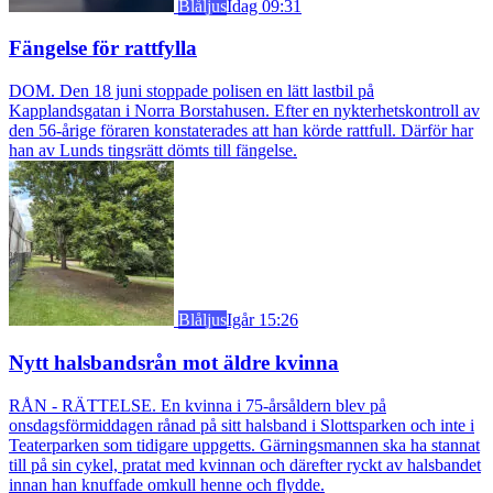
Blåljus
Idag 09:31
Fängelse för rattfylla
DOM. Den 18 juni stoppade polisen en lätt lastbil på
Kapplandsgatan i Norra Borstahusen. Efter en nykterhetskontroll av
den 56-årige föraren konstaterades att han körde rattfull. Därför har
han av Lunds tingsrätt dömts till fängelse.
Blåljus
Igår 15:26
Nytt halsbandsrån mot äldre kvinna
RÅN - RÄTTELSE. En kvinna i 75-årsåldern blev på
onsdagsförmiddagen rånad på sitt halsband i Slottsparken och inte i
Teaterparken som tidigare uppgetts. Gärningsmannen ska ha stannat
till på sin cykel, pratat med kvinnan och därefter ryckt av halsbandet
innan han knuffade omkull henne och flydde.