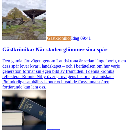
Gästkrönikor
Idag 09:41
Gästkrönika: När staden glömmer sina spår
Den gamla järnvägen genom Landskrona är sedan länge borta, men
dess spår lever kvar i landskapet – och i berättelsen om hur varje
generation formar sin egen bild av framtiden. I denna krönika
reflekterar Ronnie Niby över järnvägens historia, människans
föränderliga samhällsvisioner och vad de försvunna spåren
fortfarande kan lära oss.