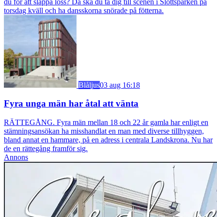
du för att släppa loss? Då ska du ta dig till scenen i Slottsparken på
torsdag kväll och ha dansskorna snörade på fötterna.
Blåljus
03 aug 16:18
Fyra unga män har åtal att vänta
RÄTTEGÅNG. Fyra män mellan 18 och 22 år gamla har enligt en
stämningsansökan ha misshandlat en man med diverse tillhyggen,
bland annat en hammare, på en adress i centrala Landskrona. Nu har
de en rättegång framför sig.
Annons