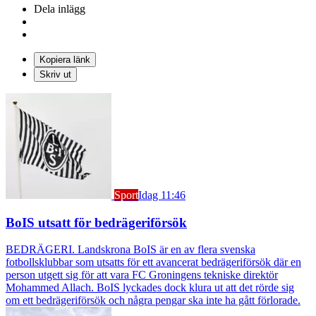
Dela inlägg
Kopiera länk
Skriv ut
Sport
Idag 11:46
BoIS utsatt för bedrägeriförsök
BEDRÄGERI. Landskrona BoIS är en av flera svenska
fotbollsklubbar som utsatts för ett avancerat bedrägeriförsök där en
person utgett sig för att vara FC Groningens tekniske direktör
Mohammed Allach. BoIS lyckades dock klura ut att det rörde sig
om ett bedrägeriförsök och några pengar ska inte ha gått förlorade.