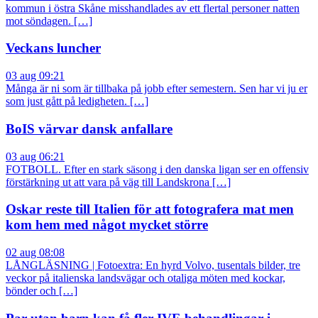
kommun i östra Skåne misshandlades av ett flertal personer natten
mot söndagen. […]
Veckans luncher
03 aug 09:21
Många är ni som är tillbaka på jobb efter semestern. Sen har vi ju er
som just gått på ledigheten. […]
BoIS värvar dansk anfallare
03 aug 06:21
FOTBOLL. Efter en stark säsong i den danska ligan ser en offensiv
förstärkning ut att vara på väg till Landskrona […]
Oskar reste till Italien för att fotografera mat men
kom hem med något mycket större
02 aug 08:08
LÅNGLÄSNING | Fotoextra: En hyrd Volvo, tusentals bilder, tre
veckor på italienska landsvägar och otaliga möten med kockar,
bönder och […]