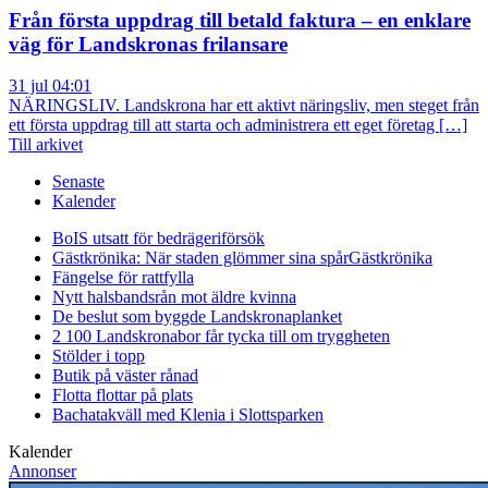
Från första uppdrag till betald faktura – en enklare
väg för Landskronas frilansare
31 jul 04:01
NÄRINGSLIV. Landskrona har ett aktivt näringsliv, men steget från
ett första uppdrag till att starta och administrera ett eget företag […]
Till arkivet
Senaste
Kalender
BoIS utsatt för bedrägeriförsök
Gästkrönika: När staden glömmer sina spår
Gästkrönika
Fängelse för rattfylla
Nytt halsbandsrån mot äldre kvinna
De beslut som byggde Landskrona
planket
2 100 Landskronabor får tycka till om tryggheten
Stölder i topp
Butik på väster rånad
Flotta flottar på plats
Bachatakväll med Klenia i Slottsparken
Kalender
Annonser