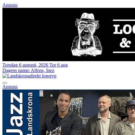
Annons
Torsdag 6 augusti, 2026
Tor 6 aug
Dagens namn:
Alfons, Inez
Annons