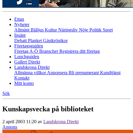
Ettan
Nyheter
Allmänt
Blåljus
Kultur
Näringsliv
Nöje
Politik
Sport
Insänt
Debatt
Planket
Gästkrönikor
Företagsguiden
Företag A-Ö
Branscher
Registrera ditt företag
Lunchguiden
Galleri Direkt
Landskrona Direkt
Allmänna villkor
Annonsera
Bli prenumerant
Kundtjänst
Kontakt
Mitt konto
Sök
Kunskapsvecka på biblioteket
2 april 2003 11:20
av
Landskrona Direkt
Annons