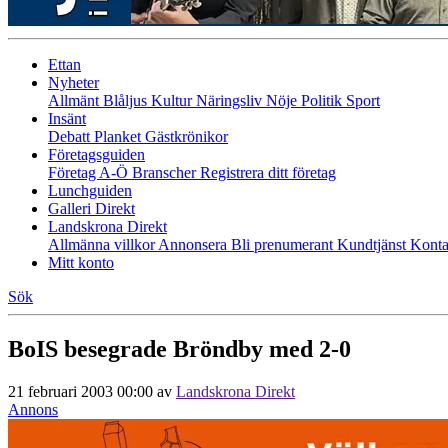
Ettan
Nyheter
Allmänt
Blåljus
Kultur
Näringsliv
Nöje
Politik
Sport
Insänt
Debatt
Planket
Gästkrönikor
Företagsguiden
Företag A-Ö
Branscher
Registrera ditt företag
Lunchguiden
Galleri Direkt
Landskrona Direkt
Allmänna villkor
Annonsera
Bli prenumerant
Kundtjänst
Konta
Mitt konto
Sök
BoIS besegrade Bröndby med 2-0
21 februari 2003 00:00
av
Landskrona Direkt
Annons