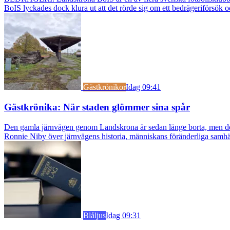
BoIS lyckades dock klura ut att det rörde sig om ett bedrägeriförsök o
Gästkrönikor
Idag 09:41
Gästkrönika: När staden glömmer sina spår
Den gamla järnvägen genom Landskrona är sedan länge borta, men dess s
Ronnie Niby över järnvägens historia, människans föränderliga samhäl
Blåljus
Idag 09:31