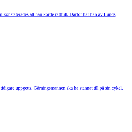
 konstaterades att han körde rattfull. Därför har han av Lunds
digare uppgetts. Gärningsmannen ska ha stannat till på sin cykel,