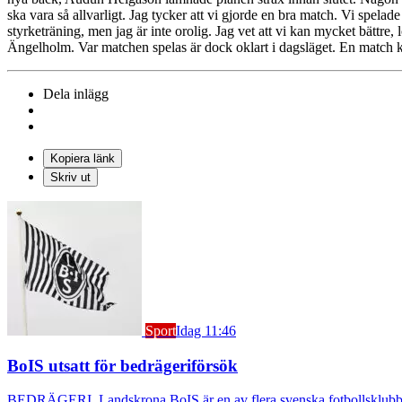
ska vara så allvarligt. Jag tycker att vi gjorde en bra match. Vi spelade
styrketräning, men jag är inte orolig. Jag vet att vi kan mycket bättre
Ängelholm. Var matchen spelas är dock oklart i dagsläget. En match k
Dela inlägg
Kopiera länk
Skriv ut
Sport
Idag 11:46
BoIS utsatt för bedrägeriförsök
BEDRÄGERI. Landskrona BoIS är en av flera svenska fotbollsklubbar s