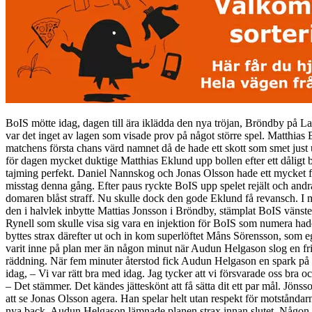
BoIS mötte idag, dagen till ära iklädda den nya tröjan, Bröndby på Lar
var det inget av lagen som visade prov på något större spel. Matthias 
matchens första chans värd namnet då de hade ett skott som smet just 
för dagen mycket duktige Matthias Eklund upp bollen efter ett dålig
tajming perfekt. Daniel Nannskog och Jonas Olsson hade ett mycket fin
misstag denna gång. Efter paus ryckte BoIS upp spelet rejält och and
domaren blåst straff. Nu skulle dock den gode Eklund få revansch. I m
den i halvlek inbytte Mattias Jonsson i Bröndby, stämplat BoIS vänst
Rynell som skulle visa sig vara en injektion för BoIS som numera ha
byttes strax därefter ut och in kom superlöftet Måns Sörensson, som e
varit inne på plan mer än någon minut när Audun Helgason slog en fris
räddning. När fem minuter återstod fick Audun Helgason en spark på 
idag, – Vi var rätt bra med idag. Jag tycker att vi försvarade oss bra 
– Det stämmer. Det kändes jätteskönt att få sätta dit ett par mål. Jöns
att se Jonas Olsson agera. Han spelar helt utan respekt för motståndar
nya back, Audun Helgason lämnade planen strax innan slutet. Någon stör