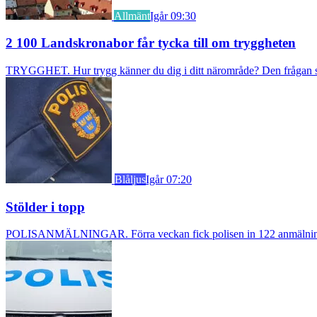
Allmänt
Igår 09:30
2 100 Landskronabor får tycka till om tryggheten
TRYGGHET. Hur trygg känner du dig i ditt närområde? Den frågan stäl
Blåljus
Igår 07:20
Stölder i topp
POLISANMÄLNINGAR. Förra veckan fick polisen in 122 anmälningar om