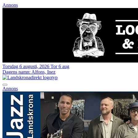
Annons
Torsdag 6 augusti, 2026
Tor 6 aug
Dagens namn:
Alfons, Inez
Annons