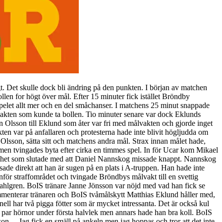
gt. Det skulle dock bli ändring på den punkten. I början av matchen
llen for högt över mål. Efter 15 minuter fick istället Bröndby
spelet allt mer och en del småchanser. I matchens 25 minut snappade
vakten som kunde ta bollen. Tio minuter senare var dock Eklunds
n Olsson till Eklund som åter var fri med målvakten och gjorde inget
en var på anfallaren och protesterna hade inte blivit högljudda om
Olsson, sätta sitt och matchens andra mål. Strax innan målet hade,
men tvingades byta efter cirka en timmes spel. In för Ucar kom Mikael
lighet som slutade med att Daniel Nannskog missade knappt. Nannskog
ade direkt att han är sugen på en plats i A-truppen. Han hade inte
nför straffområdet och tvingade Bröndbys målvakt till en svettig
ahlgren. BoIS tränare Janne Jönsson var nöjd med vad han fick se
, kommenterar tränaren och BoIS tvåmålskytt Matthias Eklund håller med,
nell har två pigga fötter som är mycket intressanta. Det är också kul
tt par hörnor under första halvlek men annars hade han bra koll. BoIS
on, – Jag fick en smäll på ankeln men jag hoppas och tror att det inte