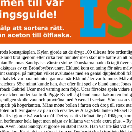
öds konstgräsplan. Kylan gjorde att de drygt 100 tillresta frös ordentli
Eklund bröt igenom efter cirka fem minuter men sköt inte bättre än att bo
utanför Jonas Sandqvists vänstra stolpe. Danskarna hade då tagit över 
t bakåtpass av en Bröndbyförsvarare. Eklund kom en aning för nära mål
t samspel på mittplan vilket avslutades med en genial djupledsboll frå
ra halvlek var bara minuten gammal när Eklund åter var framme. Målvakt
atchens 55:e minut kunde han, åter efter fint spel av bland annat Jonas 
erback Gabriel Ucar med varning som följd. Ucar försökte spela vidare 
de matchen under kontroll. Pigge Rynell låg bland annat bakom en far
gentligen skulle vara och provträna med Arsenal i veckan. Sörensson vis
park på högerkanten. Måns mötte bollen i farten och drog till strax uta
foten och tvingades av plan och ersattes av A-lagsdebutanten Mikael D
och att vi gjorde två vackra mål. Det syns att vi tränat lite på frilägen
son berömmer hela laget men några av killarna var värda extra plus, – Ry
na. Även Jonas Sandqvist gjorde en stabil insats. Han var lite låst vid e
re fara för att det ska röra sig om en långvarig skada tror inte Helgas