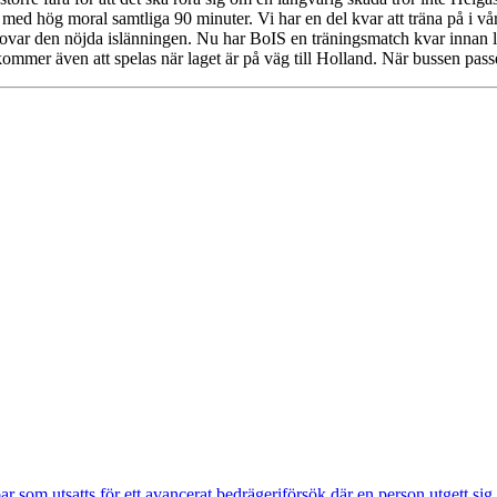
 med hög moral samtliga 90 minuter. Vi har en del kvar att träna på i vårt
, lovar den nöjda islänningen. Nu har BoIS en träningsmatch kvar innan l
ommer även att spelas när laget är på väg till Holland. När bussen pass
om utsatts för ett avancerat bedrägeriförsök där en person utgett si