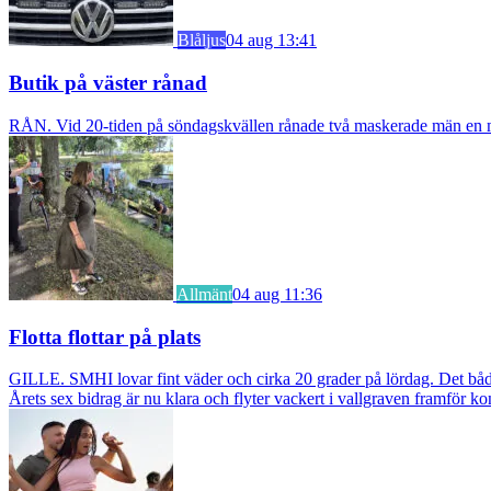
Blåljus
04 aug 13:41
Butik på väster rånad
RÅN. Vid 20-tiden på söndagskvällen rånade två maskerade män en m
Allmänt
04 aug 11:36
Flotta flottar på plats
GILLE. SMHI lovar fint väder och cirka 20 grader på lördag. Det bådar
Årets sex bidrag är nu klara och flyter vackert i vallgraven framför ko