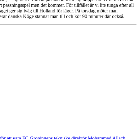
 passningsspel men det kommer. För tillfället är vi lite tunga efter all
aget ger sig iväg till Holland för läger. På torsdag möter man
erar danska Köge stannar man till och kör 90 minuter där också.
g för att vara FC Groningens tekniske direktör Mohammed Allach.