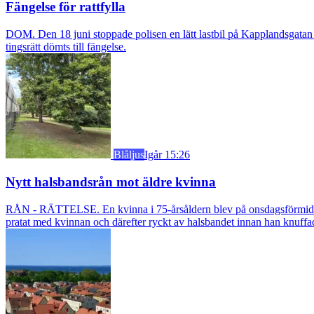
Fängelse för rattfylla
DOM. Den 18 juni stoppade polisen en lätt lastbil på Kapplandsgatan i
tingsrätt dömts till fängelse.
Blåljus
Igår 15:26
Nytt halsbandsrån mot äldre kvinna
RÅN - RÄTTELSE. En kvinna i 75-årsåldern blev på onsdagsförmiddagen
pratat med kvinnan och därefter ryckt av halsbandet innan han knuff