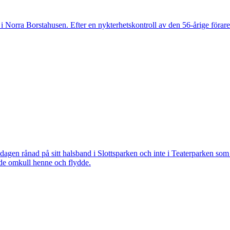
 Norra Borstahusen. Efter en nykterhetskontroll av den 56-årige föraren
 rånad på sitt halsband i Slottsparken och inte i Teaterparken som ti
ade omkull henne och flydde.