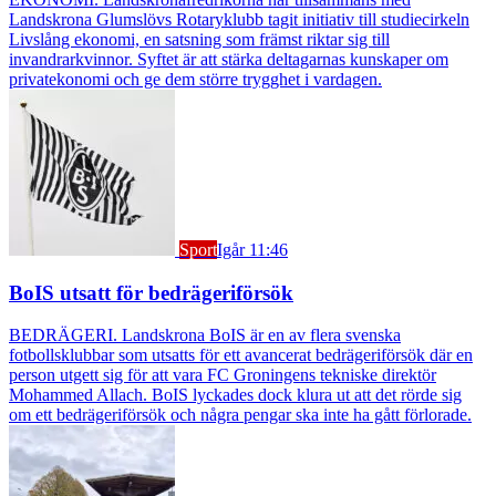
Landskrona Glumslövs Rotaryklubb tagit initiativ till studiecirkeln
Livslång ekonomi, en satsning som främst riktar sig till
invandrarkvinnor. Syftet är att stärka deltagarnas kunskaper om
privatekonomi och ge dem större trygghet i vardagen.
Sport
Igår 11:46
BoIS utsatt för bedrägeriförsök
BEDRÄGERI. Landskrona BoIS är en av flera svenska
fotbollsklubbar som utsatts för ett avancerat bedrägeriförsök där en
person utgett sig för att vara FC Groningens tekniske direktör
Mohammed Allach. BoIS lyckades dock klura ut att det rörde sig
om ett bedrägeriförsök och några pengar ska inte ha gått förlorade.