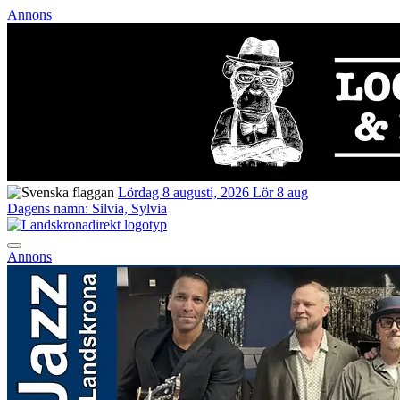
Annons
Lördag 8 augusti, 2026
Lör 8 aug
Dagens namn:
Silvia, Sylvia
Annons