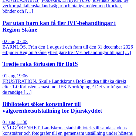
LÅNGLÄSNING | Fotoextra: En hyrd Volvo, tusentals bilder, tre
veckor på italienska landsvägar och otaliga möten med kockar,
bönder och […]
Par utan barn kan få fler IVF-behandlingar i
Region Skåne
02 aug 07:08
BARNLÖS. Från den 1 augusti och fram till den 31 december 2026
erbjuder Region Skåne ytterligare tre IVF-behandlingar till par […]
Tredje raka förlusten för BoIS
01 aug 19:06
FRUSTRATION. Skulle Landskrona BoIS studsa tillbaka direkt
efter 1-0 förlusten senast mot IFK Norrköping.? Det var frågan när
de randige […]
Biblioteket söker konstnärer till
välgörenhetsutställning för Djurskyddet
01 aug 11:30
VÄLGÖRENHET. Landskrona stadsbibliotek vill samla stadens
konstnärer och fotografer till en gemensam utställning under höstens