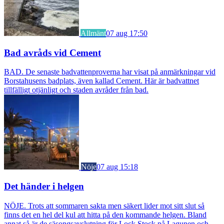
Allmänt
07 aug 17:50
Bad avråds vid Cement
BAD. De senaste badvattenproverna har visat på anmärkningar vid
Borstahusens badplats, även kallad Cement. Här är badvattnet
tillfälligt otjänligt och staden avråder från bad.
Nöje
07 aug 15:18
Det händer i helgen
NÖJE. Trots att sommaren sakta men säkert lider mot sitt slut så
finns det en hel del kul att hitta på den kommande helgen. Bland
annat så är de säsongsavslutning för Lock Stock på Lagunen och