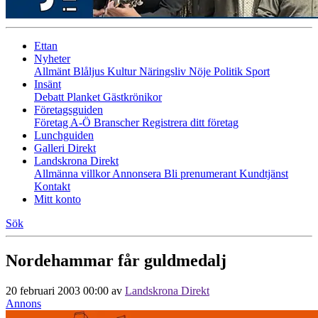
Ettan
Nyheter
Allmänt
Blåljus
Kultur
Näringsliv
Nöje
Politik
Sport
Insänt
Debatt
Planket
Gästkrönikor
Företagsguiden
Företag A-Ö
Branscher
Registrera ditt företag
Lunchguiden
Galleri Direkt
Landskrona Direkt
Allmänna villkor
Annonsera
Bli prenumerant
Kundtjänst
Kontakt
Mitt konto
Sök
Nordehammar får guldmedalj
20 februari 2003 00:00
av
Landskrona Direkt
Annons