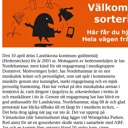
Den 10 april delas Landskrona kommuns guldmedalj
(Hederstecken) för år 2003 ut. Mottagaren av hedersmedaljen är Jan
Nordehammar, mest känd för sitt engagemang i musikgruppen
Domnivet. Motiveringen lyder: Jan Nordehammar är en stor
musikalisk ledare och personlighet, som satt spår i kommunens
musikliv genom stor kunnighet, starkt engagemang och en mjuk
personlig framtoning. Han har verkat på den musikaliska arenan i
femtiotvå år, varit dirigent i tjugofyra år, orkesterledare i trettio år
och musiklärare i tio år. Genom sitt engagemang har han blivit en
god ambassadör för Landskrona. Nordehammar, idag 68 år och glad
pensionär kan blicka tillbaka till ett långt liv i musikens tecken, –
Det hela drog igång när jag var nio år. Det var upprop på
Värnaskolan (där Saturnushuset idag ligger vid Wrangelska Parken.
Red anm) för att en gossorkester skulle starta i samarbete med ABF.
Jag och en kompis blev antagna bland 50 andra barn, säger