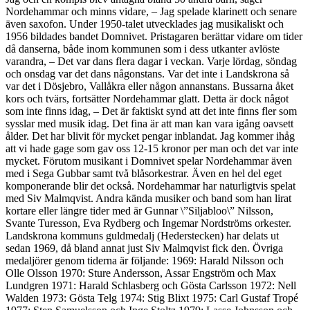
Nordehammar och minns vidare, – Jag spelade klarinett och senare
även saxofon. Under 1950-talet utvecklades jag musikaliskt och
1956 bildades bandet Domnivet. Pristagaren berättar vidare om tider
då danserna, både inom kommunen som i dess utkanter avlöste
varandra, – Det var dans flera dagar i veckan. Varje lördag, söndag
och onsdag var det dans någonstans. Var det inte i Landskrona så
var det i Dösjebro, Vallåkra eller någon annanstans. Bussarna åket
kors och tvärs, fortsätter Nordehammar glatt. Detta är dock något
som inte finns idag, – Det är faktiskt synd att det inte finns fler som
sysslar med musik idag. Det fina är att man kan vara igång oavsett
ålder. Det har blivit för mycket pengar inblandat. Jag kommer ihåg
att vi hade gage som gav oss 12-15 kronor per man och det var inte
mycket. Förutom musikant i Domnivet spelar Nordehammar även
med i Sega Gubbar samt två blåsorkestrar. Även en hel del eget
komponerande blir det också. Nordehammar har naturligtvis spelat
med Siv Malmqvist. Andra kända musiker och band som han lirat
kortare eller längre tider med är Gunnar \”Siljabloo\” Nilsson,
Svante Turesson, Eva Rydberg och Ingemar Nordströms orkester.
Landskrona kommuns guldmedalj (Hederstecken) har delats ut
sedan 1969, då bland annat just Siv Malmqvist fick den. Övriga
medaljörer genom tiderna är följande: 1969: Harald Nilsson och
Olle Olsson 1970: Sture Andersson, Assar Engström och Max
Lundgren 1971: Harald Schlasberg och Gösta Carlsson 1972: Nell
Walden 1973: Gösta Telg 1974: Stig Blixt 1975: Carl Gustaf Tropé