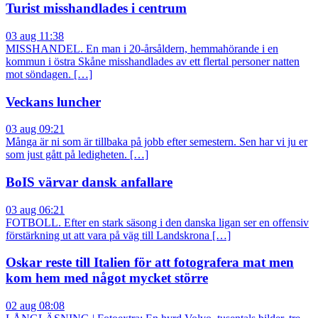
Turist misshandlades i centrum
03 aug 11:38
MISSHANDEL. En man i 20-årsåldern, hemmahörande i en
kommun i östra Skåne misshandlades av ett flertal personer natten
mot söndagen. […]
Veckans luncher
03 aug 09:21
Många är ni som är tillbaka på jobb efter semestern. Sen har vi ju er
som just gått på ledigheten. […]
BoIS värvar dansk anfallare
03 aug 06:21
FOTBOLL. Efter en stark säsong i den danska ligan ser en offensiv
förstärkning ut att vara på väg till Landskrona […]
Oskar reste till Italien för att fotografera mat men
kom hem med något mycket större
02 aug 08:08