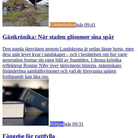
Gästkrönikor
Igår 09:41
Gästkrönika: När staden glömmer sina spår
Den gamla järnvägen genom Landskrona är sedan länge borta, men
dess spår lever kvar i landskapet – och i berättelsen om hur varje
generation formar sin egen bild av framtiden. I denna krönika
reflekterar Ronnie Niby över järnvägens historia, människans
föränderliga samhällsvisioner och vad de försvunna spåren
fortfarande kan lära oss.
Blåljus
Igår 09:31
Fängelse för rattfylla