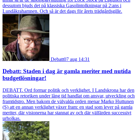
dessutom bjuds det på klassiska Gasolintolkningar på 2:ans i
Lundåkrahamnen. Och så är det dags för årets trädgårdsgille.
Debatt
07 aug 14:31
Debatt: Staden i dag är gamla meriter med nutida
budgetlösningar!
DEBATT. Ord formar politik och verklighet. I Landskrona har den
politiska retoriken under lång tid handlat om ansvar, utveckling och
framtidstro. Men bakom de välvalda orden menar Marko Huttunen
(S) att en annan verklighet växer fram: en stad som lever på gamla
meriter, där visionerna har stannat av och där välfärden successivt
urholkas.