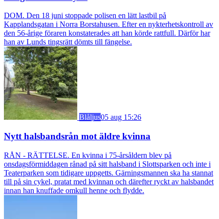
DOM. Den 18 juni stoppade polisen en lätt lastbil på
Kapplandsgatan i Norra Borstahusen. Efter en nykterhetskontroll av
den 56-årige föraren konstaterades att han körde rattfull. Därför har
han av Lunds tingsrätt dömts till fängelse.
Blåljus
05 aug 15:26
Nytt halsbandsrån mot äldre kvinna
RÅN - RÄTTELSE. En kvinna i 75-årsåldern blev på
onsdagsförmiddagen rånad på sitt halsband i Slottsparken och inte i
Teaterparken som tidigare uppgetts. Gärningsmannen ska ha stannat
till på sin cykel, pratat med kvinnan och därefter ryckt av halsbandet
innan han knuffade omkull henne och flydde.