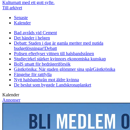
Kulturnatt med ett gott syfte.
Till arkivet
Senaste
Kalender
Bad avråds vid Cement
Det händer i helgen
Debatt: Staden i dag är gamla meriter med nutida
budgetlösningar!
Debatt
Polisen efterlyser vittnen till halsbandsrånen
Studiecirkel stärker kvinnors ekonomiska kunskap
BoIS utsatt för bedrägeriförsök
Gästkrönika: När staden glömmer sina spår
Gästkrönika
Fängelse för rattfylla
Nytt halsbandsrån mot äldre kvinna
De beslut som byggde Landskrona
planket
Kalender
Annonser