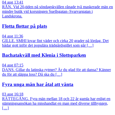
04 aug 13:41
RÅN. Vid 20-tiden på söndagskvällen rånade två maskerade män en
mindre butik vid korsningen Suellsgatan–Svarvargatan i
Landskrona.
Flotta flottar på plats
04 aug 11:36
GILLE. SMHI lovar fint väder och cirka 20 grader på lördag. Det
bådar gott inför det populära trädgårdsgillet som går […]
Bachatakväll med Klenia i Slottsparken
04 aug 07:15
DANS. Gillar du latinska rytmer? Är du glad för att dansa? Känner
du för att släppa loss? Då ska du […]
Fyra unga män har åtal att vänta
03 aug 16:18
RÄTTEGÅNG. Fyra män mellan 18 och 22 år gamla har enligt en
stämningsansökan ha misshandlat en man med diverse tillhyggen,
[…]