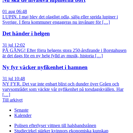
01 aug 06:48
LUPIN. I maj blev det olagligt odla, sälja eller sprida lupiner i
Sverige. I flera kommuner engageras nu invånare för […]
Det händer i helgen
31 jul 12:02
PÅ GÅNG! Efter förra helgens stora 250-årsfirande i Borstahusen
är det dags för en ny helg fylld av musik, historia […]
Ny fyr väcker nyfikenhet i hamnen
31 jul 10:48
NY FYR. Det var inte enbart blixt och dunder över Gråen och
varvsområdet som väckte vår nyfikenhet på torsdagskvällen. Har
[…]
Till arkivet
Senaste
Kalender
Polisen efterlyser vittnen till halsbandsrånen
Studiecirkel stärker kvinnors ekonomiska kunskap