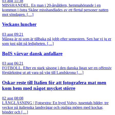
03 aug 11:38
MISSHANDEL. En man i 20-årsåldern, hemmahörande i en
kommun i östra Skåne misshandlades av ett flertal personer natten
mot söndagen. […]
Veckans luncher
03 aug 09:21
Många är ni som är tillbaka på jobb efter semestern. Sen har vi ju er
som just gått på ledigheten. […]
BoIS värvar dansk anfallare
03 aug 06:21
FOTBOLL. Efter en stark säsong i den danska ligan ser en offensiv
förstärkning ut att vara på väg till Landskrona […]
Oskar reste till Italien för att fotografera mat men
kom hem med något mycket större
02 aug 08:08
LÅNGLÄSNING | Fotoextra: En hyrd Volvo, tusentals bilder, tre
veckor på italienska landsvägar och otaliga möten med kockar,
bönder och […]