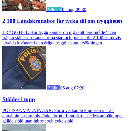
Allmänt
05 aug 09:30
2 100 Landskronabor får tycka till om tryggheten
TRYGGHET. Hur trygg känner du dig i ditt närområde? Den
frågan ställer nu Landskrona stad och polisen till 2 100 slumpvis
utvalda invånare i den årliga trygghetsundersökningen.
Blåljus
05 aug 07:20
Stölder i topp
POLISANMÄLNINGAR. Förra veckan fick polisen in 122
anmälningar om misstänkta brott i Landskrona. Flest anmälningar
gällde stöld utan inbrott och cykelstöld.