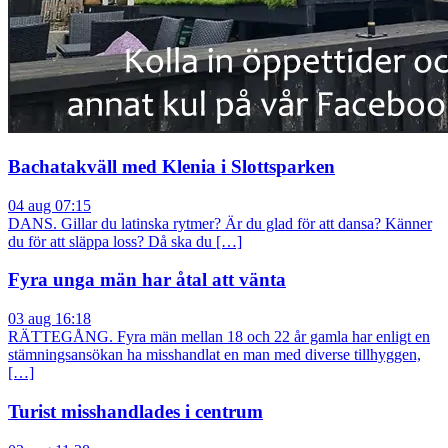
Bachatakväll med Klenia i Slottsparken
04 aug 07:15
DANS. Gillar du latinska rytmer? Är du glad för att dansa? Känner
du för att släppa loss? Då ska du […]
Fyra unga män har åtal att vänta
03 aug 16:18
RÄTTEGÅNG. Fyra män mellan 18 och 22 år gamla har enligt en
stämningsansökan ha misshandlat en man med diverse tillhyggen,
[…]
Turist misshandlades i centrum