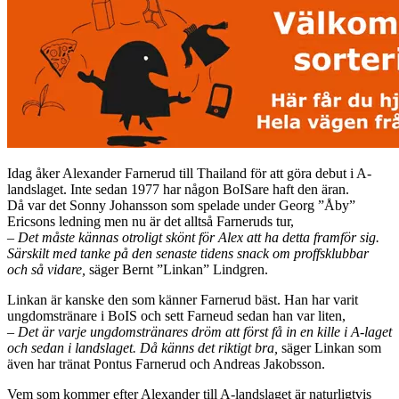
Idag åker Alexander Farnerud till Thailand för att göra debut i A-
landslaget. Inte sedan 1977 har någon BoISare haft den äran.
Då var det Sonny Johansson som spelade under Georg ”Åby”
Ericsons ledning men nu är det alltså Farneruds tur,
– Det måste kännas otroligt skönt för Alex att ha detta framför sig.
Särskilt med tanke på den senaste tidens snack om proffsklubbar
och så vidare,
säger Bernt ”Linkan” Lindgren.
Linkan är kanske den som känner Farnerud bäst. Han har varit
ungdomstränare i BoIS och sett Farneud sedan han var liten,
– Det är varje ungdomstränares dröm att först få in en kille i A-laget
och sedan i landslaget. Då känns det riktigt bra,
säger Linkan som
även har tränat Pontus Farnerud och Andreas Jakobsson.
Vem som kommer efter Alexander till A-landslaget är naturligtvis