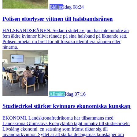
Blåljus
Idag 08:24
Polisen efterlyser vittnen till halsbandsrånen
HALSBANDSRÅNEN. Sedan i slutet av juni har inte mindre än
fem äldre kvinnor blivit rånade på sina halsband på liknande sätt.
Polisen arbetar nu brett för att försöka identifiera rånaren eller
rånarna.
Allmänt
Idag 07:16
Studiecirkel stärker kvinnors ekonomiska kunskap
EKONOMI. Landskronafredrikorna har tillsammans med
Landskrona Glumslövs Rotaryklubb tagit initiativ till studiecirkeln
Livslång ekonomi, en satsning som främst riktar sig till
invandrarkvinnor. Syftet är att stärka deltagarnas kunskaper om