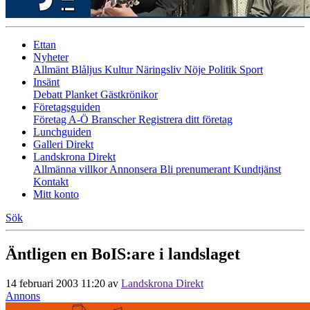
Ettan
Nyheter
Allmänt
Blåljus
Kultur
Näringsliv
Nöje
Politik
Sport
Insänt
Debatt
Planket
Gästkrönikor
Företagsguiden
Företag A-Ö
Branscher
Registrera ditt företag
Lunchguiden
Galleri Direkt
Landskrona Direkt
Allmänna villkor
Annonsera
Bli prenumerant
Kundtjänst
Kontakt
Mitt konto
Sök
Äntligen en BoIS:are i landslaget
14 februari 2003 11:20
av
Landskrona Direkt
Annons