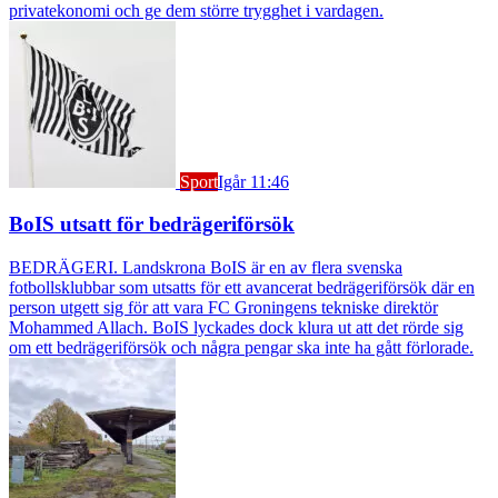
privatekonomi och ge dem större trygghet i vardagen.
Sport
Igår 11:46
BoIS utsatt för bedrägeriförsök
BEDRÄGERI. Landskrona BoIS är en av flera svenska
fotbollsklubbar som utsatts för ett avancerat bedrägeriförsök där en
person utgett sig för att vara FC Groningens tekniske direktör
Mohammed Allach. BoIS lyckades dock klura ut att det rörde sig
om ett bedrägeriförsök och några pengar ska inte ha gått förlorade.