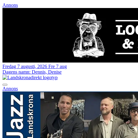
Annons
Fredag 7 augusti, 2026
Fre 7 aug
Dagens namn:
Dennis, Denise
Annons