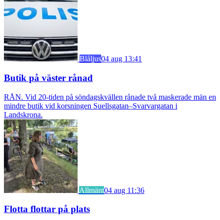
Blåljus
04 aug 13:41
Butik på väster rånad
RÅN. Vid 20-tiden på söndagskvällen rånade två maskerade män en
mindre butik vid korsningen Suellsgatan–Svarvargatan i
Landskrona.
Allmänt
04 aug 11:36
Flotta flottar på plats