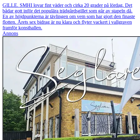
GILLE. SMHI lovar fint väder och cirka 20 grader på lördag. Det
bådar gott inför det populära trädgårdsgillet som går av stapeln då.
En av höjdpunkterna är tävlingen om vem som har gjort den finaste
flotten. Årets sex bidrag är nu klara och flyter vackert i vallgraven
framför konsthallen.
Annons