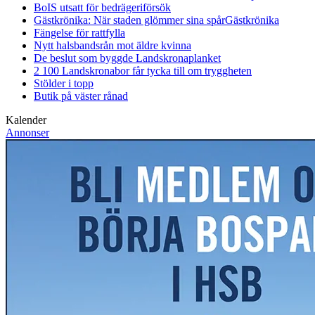
BoIS utsatt för bedrägeriförsök
Gästkrönika: När staden glömmer sina spår
Gästkrönika
Fängelse för rattfylla
Nytt halsbandsrån mot äldre kvinna
De beslut som byggde Landskrona
planket
2 100 Landskronabor får tycka till om tryggheten
Stölder i topp
Butik på väster rånad
Kalender
Annonser