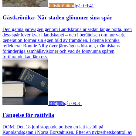
Gästkrönikor
Igår 09:41
Gästkrönika: När staden glömmer sina spår
Den gamla järnvägen genom Landskrona är sedan länge borta, men
dess spår lever kvar i landskapet – och i berättelsen om hur varje
generation formar sin egen bild av framtiden. I denna krönika
reflekterar Ronnie Niby över järnvägens historia, människans
föränderliga samhällsvisioner och vad de försvunna spåren
fortfarande kan lära oss.
Blåljus
Igår 09:31
Fängelse för rattfylla
DOM. Den 18 juni stoppade polisen en lätt lastbil på
Kapplandsgatan i Norra Borstahusen. Efter en nykterhetskontroll av