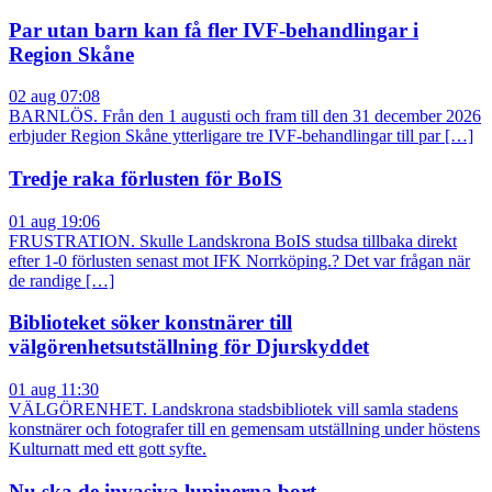
Par utan barn kan få fler IVF-behandlingar i
Region Skåne
02 aug 07:08
BARNLÖS. Från den 1 augusti och fram till den 31 december 2026
erbjuder Region Skåne ytterligare tre IVF-behandlingar till par […]
Tredje raka förlusten för BoIS
01 aug 19:06
FRUSTRATION. Skulle Landskrona BoIS studsa tillbaka direkt
efter 1-0 förlusten senast mot IFK Norrköping.? Det var frågan när
de randige […]
Biblioteket söker konstnärer till
välgörenhetsutställning för Djurskyddet
01 aug 11:30
VÄLGÖRENHET. Landskrona stadsbibliotek vill samla stadens
konstnärer och fotografer till en gemensam utställning under höstens
Kulturnatt med ett gott syfte.
Nu ska de invasiva lupinerna bort