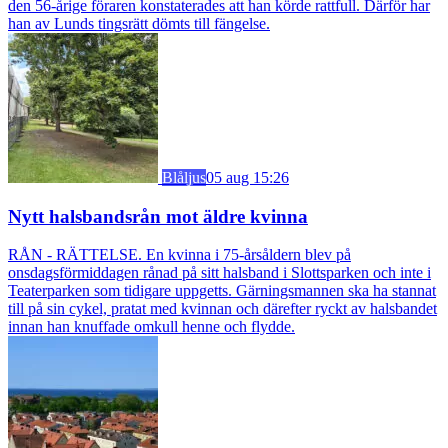
den 56-årige föraren konstaterades att han körde rattfull. Därför har
han av Lunds tingsrätt dömts till fängelse.
Blåljus
05 aug 15:26
Nytt halsbandsrån mot äldre kvinna
RÅN - RÄTTELSE. En kvinna i 75-årsåldern blev på
onsdagsförmiddagen rånad på sitt halsband i Slottsparken och inte i
Teaterparken som tidigare uppgetts. Gärningsmannen ska ha stannat
till på sin cykel, pratat med kvinnan och därefter ryckt av halsbandet
innan han knuffade omkull henne och flydde.