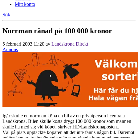
Mitt konto
Sök
Norrman rånad på 100 000 kronor
5 februari 2003 11:20
av
Landskrona Direkt
Annons
Igår skulle en norrman köpa en bil av en privatperson i centrala
Landskrona. Bilen skulle kosta drygt 100 000 kronor som mannen
skulle ha med sig vid köpet, skriver HD/Landskronaposten..
Väl på plats upptäckte köparen att det inte fanns någon bil. Däremot
möttes han av tre beväpnade män som rånade honom på pengarna.