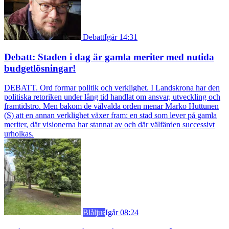
Debatt
Igår 14:31
Debatt: Staden i dag är gamla meriter med nutida
budgetlösningar!
DEBATT. Ord formar politik och verklighet. I Landskrona har den
politiska retoriken under lång tid handlat om ansvar, utveckling och
framtidstro. Men bakom de välvalda orden menar Marko Huttunen
(S) att en annan verklighet växer fram: en stad som lever på gamla
meriter, där visionerna har stannat av och där välfärden successivt
urholkas.
Blåljus
Igår 08:24