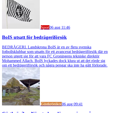
Sport
06 aug 11:46
BoIS utsatt för bedrägeriförsök
BEDRÄGERI. Landskrona BoIS är en av flera svenska
fotbollsklubbar som utsatts för ett avancerat bedrägeriförsök där en
person utgett sig för att vara FC Groningens tekniske direktör
Mohammed Allach. BoIS lyckades dock klura ut att det rörde sig
om ett bedrägeriförsök och några pengar ska inte ha gått förlorade.
Gästkrönikor
06 aug 09:41