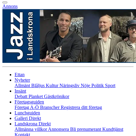
Annons
Ettan
Nyheter
Allmänt
Blåljus
Kultur
Näringsliv
Nöje
Politik
Sport
Insänt
Debatt
Planket
Gästkrönikor
Företagsguiden
Företag A-Ö
Branscher
Registrera ditt företag
Lunchguiden
Galleri Direkt
Landskrona Direkt
Allmänna villkor
Annonsera
Bli prenumerant
Kundtjänst
Kontakt