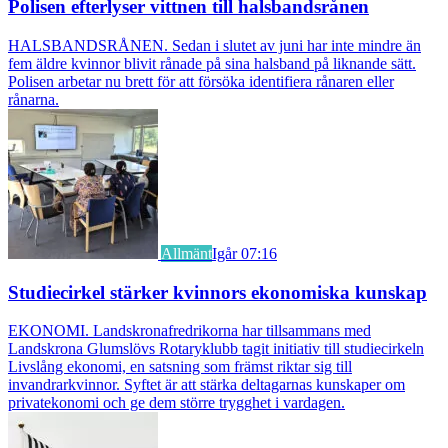
Polisen efterlyser vittnen till halsbandsrånen
HALSBANDSRÅNEN. Sedan i slutet av juni har inte mindre än
fem äldre kvinnor blivit rånade på sina halsband på liknande sätt.
Polisen arbetar nu brett för att försöka identifiera rånaren eller
rånarna.
Allmänt
Igår 07:16
Studiecirkel stärker kvinnors ekonomiska kunskap
EKONOMI. Landskronafredrikorna har tillsammans med
Landskrona Glumslövs Rotaryklubb tagit initiativ till studiecirkeln
Livslång ekonomi, en satsning som främst riktar sig till
invandrarkvinnor. Syftet är att stärka deltagarnas kunskaper om
privatekonomi och ge dem större trygghet i vardagen.