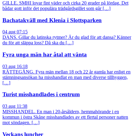
GILLE. SMHI lovar fint väder och cirka 20 grader på lördag. Det
bådar gott inför det populära trädgårdsgillet som går […]
Bachatakväll med Klenia i Slottsparken
04 aug 07:15
DANS. Gillar du latinska rytmer? Är du glad för att dansa? Känner
du för att släppa loss? Då ska du […]
Fyra unga män har åtal att vänta
03 aug 16:18
RÄTTEGÅNG. Fyra män mellan 18 och 22 år gamla har enligt en
stämningsansökan ha misshandlat en man med diverse tillhyggen,
[…]
Turist misshandlades i centrum
03 aug 11:38
MISSHANDEL. En man i 20-årsåldern, hemmahörande i en
kommun i östra Skåne misshandlades av ett flertal personer natten
mot söndagen. […]
Veckans luncher