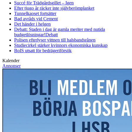
Succé för Trädgårdsgillet – Igen
Efter tjugo år räcker inte självberöm
planket
Tunnelkaoset fortsätter
Bad avråds vid Cement
Det händer i helgen
Debatt: Staden i dag är gamla meriter med nutida
budgetlösningar!
Debatt
Polisen efterlyser vittnen till halsbandsrånen
Studiecirkel stärker kvinnors ekonomiska kunskap
BoIS utsatt för bedrägeriförsök
Kalender
Annonser