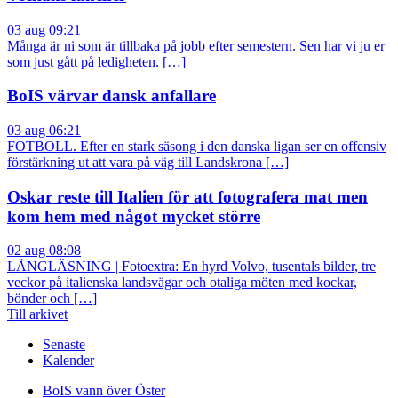
03 aug 09:21
Många är ni som är tillbaka på jobb efter semestern. Sen har vi ju er
som just gått på ledigheten. […]
BoIS värvar dansk anfallare
03 aug 06:21
FOTBOLL. Efter en stark säsong i den danska ligan ser en offensiv
förstärkning ut att vara på väg till Landskrona […]
Oskar reste till Italien för att fotografera mat men
kom hem med något mycket större
02 aug 08:08
LÅNGLÄSNING | Fotoextra: En hyrd Volvo, tusentals bilder, tre
veckor på italienska landsvägar och otaliga möten med kockar,
bönder och […]
Till arkivet
Senaste
Kalender
BoIS vann över Öster