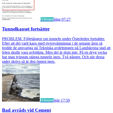
Allmänt
Idag 07:27
Tunnelkaoset fortsätter
PROBLEM. Följetången om tunneln under Österleden fortsätter.
Efter att det varit kaos med översvämningar i de senaste åren så
trodde de ansvariga på Tekniska avdelningen på Landskrona stad att
felen skulle vara avhjälpta. Men det är dom inte. På en dryg vecka
har man tvingats stänga tunneln igen. Två gånger. Och när dessa
rader skrivs så är den öppen igen.
Allmänt
Igår 17:50
Bad avråds vid Cement