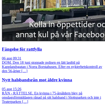
Fängelse för rattfylla
06 aug 09:31
DOM. Den 18 juni stoppade polisen en lätt lastbil på
Kapplandsgatan i Norra Borstahusen. Efter en nykterhetskontroll av
den 56-årige […]
Nytt halsbandsrån mot äldre kvinna
05 aug 15:26
RÅN - RÄTTELSE. En kvinna i 75-årsåldern blev på
onsdagsförmiddagen rånad på sitt halsband i Slottsparken och inte i
Teaterparken […]