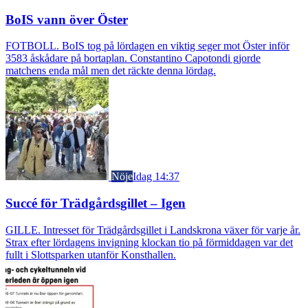
BoIS vann över Öster
FOTBOLL. BoIS tog på lördagen en viktig seger mot Öster inför
3583 åskådare på bortaplan. Constantino Capotondi gjorde
matchens enda mål men det räckte denna lördag.
Nöje
Idag 14:37
Succé för Trädgårdsgillet – Igen
GILLE. Intresset för Trädgårdsgillet i Landskrona växer för varje år.
Strax efter lördagens invigning klockan tio på förmiddagen var det
fullt i Slottsparken utanför Konsthallen.