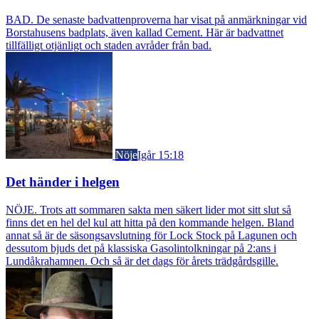
BAD. De senaste badvattenproverna har visat på anmärkningar vid
Borstahusens badplats, även kallad Cement. Här är badvattnet
tillfälligt otjänligt och staden avråder från bad.
Nöje
Igår 15:18
Det händer i helgen
NÖJE. Trots att sommaren sakta men säkert lider mot sitt slut så
finns det en hel del kul att hitta på den kommande helgen. Bland
annat så är de säsongsavslutning för Lock Stock på Lagunen och
dessutom bjuds det på klassiska Gasolintolkningar på 2:ans i
Lundåkrahamnen. Och så är det dags för årets trädgårdsgille.