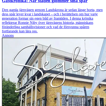
Gästkrönika: När staden glömmer sina spår
Den gamla järnvägen genom Landskrona är sedan länge borta, men
dess spår lever kvar i landskapet – och i berättelsen om hur varje
generation formar sin egen bild av framtiden. I denna krönika
reflekterar Ronnie Niby över järnvägens historia, människans
föränderliga samhällsvisioner och vad de försvunna spåren
fortfarande kan lära oss.
Annons