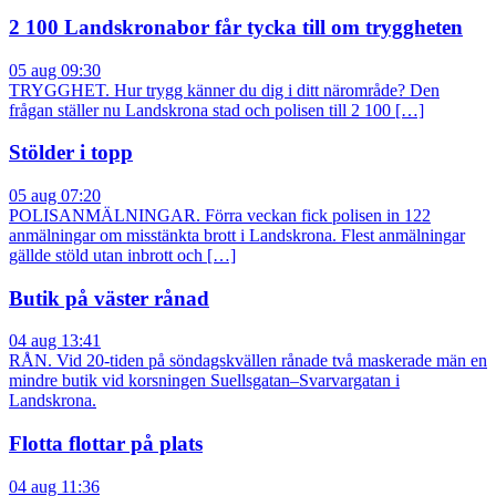
2 100 Landskronabor får tycka till om tryggheten
05 aug 09:30
TRYGGHET. Hur trygg känner du dig i ditt närområde? Den
frågan ställer nu Landskrona stad och polisen till 2 100 […]
Stölder i topp
05 aug 07:20
POLISANMÄLNINGAR. Förra veckan fick polisen in 122
anmälningar om misstänkta brott i Landskrona. Flest anmälningar
gällde stöld utan inbrott och […]
Butik på väster rånad
04 aug 13:41
RÅN. Vid 20-tiden på söndagskvällen rånade två maskerade män en
mindre butik vid korsningen Suellsgatan–Svarvargatan i
Landskrona.
Flotta flottar på plats
04 aug 11:36