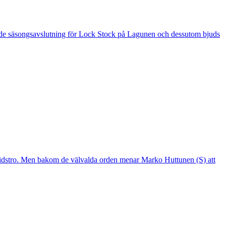
 är de säsongsavslutning för Lock Stock på Lagunen och dessutom bjuds
mtidstro. Men bakom de välvalda orden menar Marko Huttunen (S) att