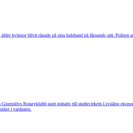
vinnor blivit rånade på sina halsband på liknande sätt. Polisen arbeta
övs Rotaryklubb tagit initiativ till studiecirkeln Livslång ekonomi, e
gghet i vardagen.