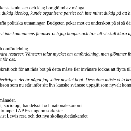
iske statsminister och idag bortglömd av många.
duktig ideolog, kunde organisera partiet och inte minst duktig på att hi
uffa politiska utmaningar. Budgeten pekar mot ett underskott på si så dä
i inte kommunens finanser och jag hoppas och tror att vi skall klara up
ch omfördelning.
ra resurser. Vänstern talar mycket om omfördelning, men glömmer ibland
 för oss.
aft och för att råda bot på detta måste fler invånare lockas att flytta 
terfrågas, det är något jag sätter mycket högt. Dessutom måste vi ta kraf
lsson som nu står inför sitt livs kanske svåraste uppgift som nyvalt k
 månader.
i, sociologi, handelsrätt och nationalekonomi.
lat trumpet i ABF:s ungdomsorkester.
ist Lewis resa och det nya skollagsbetänkandet.