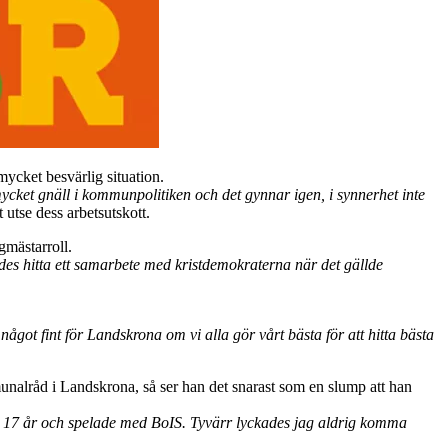
mycket besvärlig situation.
mycket gnäll i kommunpolitiken och det gynnar igen, i synnerhet inte
utse dess arbetsutskott.
gmästarroll.
ckades hitta ett samarbete med kristdemokraterna när det gällde
något fint för Landskrona om vi alla gör vårt bästa för att hitta bästa
nalråd i Landskrona, så ser han det snarast som en slump att han
r då 17 år och spelade med BoIS. Tyvärr lyckades jag aldrig komma