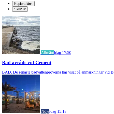
Kopiera länk
Skriv ut
Allmänt
Idag 17:50
Bad avråds vid Cement
BAD. De senaste badvattenproverna har visat på anmärkningar vid Borst
Nöje
Idag 15:18