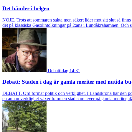
Det händer i helgen
NÖJE. Trots att sommaren sakta men säkert lider mot sitt slut så fin
det på klassiska Gasolintolkningar på 2:ans i Lundåkrahamnen. Och så ä
Debatt
Idag 14:31
Debatt: Staden i dag är gamla meriter med nutida bu
DEBATT. Ord formar politik och verklighet. I Landskrona har den pol
en annan verklighet växer fram: en stad som lever på gamla meriter, dä