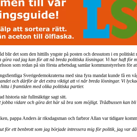
 blir det som den hittills yngste på posten och dessutom i en politiskt 
öra vad jag kan för att nå breda politiska lösningar. Vi har haft för 
lsson som redan på sin första arbetsdag samlar kommunstyrelsen för att 
mlingsfientliga Sverigedemokraterna med sina fyra mandat kunde få en vå
tandet och därför är det extra viktigt att vi når breda lösningar. Vi ly
tta i framtiden med olika politiska partier.
 historia när fullmäktige sagt sitt.
 att jobba vidare och göra det här så bra som möjligt. Trådbussen kan bli 
en, pappa Anders är riksdagsman och farbror Allan var tidigare kommu
e ut för ett benbrott som jag började intressera mig för politik, jag va