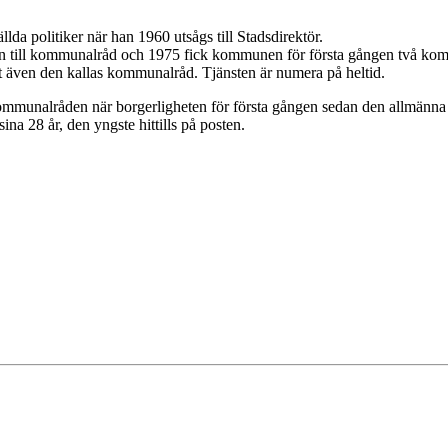
da politiker när han 1960 utsågs till Stadsdirektör.
 till kommunalråd och 1975 fick kommunen för första gången två kommun
att även den kallas kommunalråd. Tjänsten är numera på heltid.
mmunalråden när borgerligheten för första gången sedan den allmänna 
na 28 år, den yngste hittills på posten.