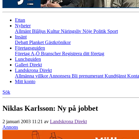
Ettan
Nyheter
Allmänt
Blåljus
Kultur
Näringsliv
Nöje
Politik
Sport
Insänt
Debatt
Planket
Gästkrönikor
Företagsguiden
Företag A-Ö
Branscher
Registrera ditt företag
Lunchguiden
Galleri Direkt
Landskrona Direkt
Allmänna villkor
Annonsera
Bli prenumerant
Kundtjänst
Konta
Mitt konto
Sök
Niklas Karlsson: Ny på jobbet
2 januari 2003 11:21
av
Landskrona Direkt
Annons