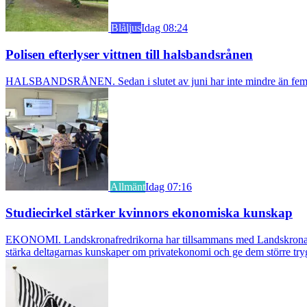
Blåljus
Idag 08:24
Polisen efterlyser vittnen till halsbandsrånen
HALSBANDSRÅNEN. Sedan i slutet av juni har inte mindre än fem äldre k
Allmänt
Idag 07:16
Studiecirkel stärker kvinnors ekonomiska kunskap
EKONOMI. Landskronafredrikorna har tillsammans med Landskrona Glumsl
stärka deltagarnas kunskaper om privatekonomi och ge dem större try