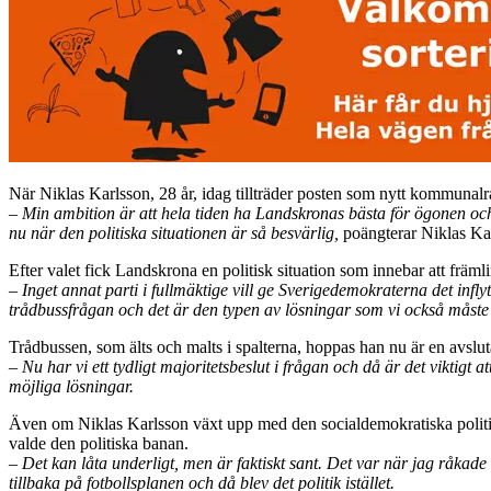
När Niklas Karlsson, 28 år, idag tillträder posten som nytt kommunalråd
–
Min ambition är att hela tiden ha Landskronas bästa för ögonen och g
nu när den politiska situationen är så besvärlig,
poängterar Niklas Kar
Efter valet fick Landskrona en politisk situation som innebar att frä
– Inget annat parti i fullmäktige vill ge Sverigedemokraterna det infly
trådbussfrågan och det är den typen av lösningar som vi också måste hi
T
rådbussen, som älts och malts i spalterna, hoppas han nu är en avslutad
– Nu har vi ett tydligt majoritetsbeslut i frågan och då är det viktigt
möjliga lösningar.
Även om Niklas Karlsson växt upp med den socialdemokratiska politik
valde den politiska banan.
– Det kan låta underligt, men är faktiskt sant. Det var när jag råkad
tillbaka på fotbollsplanen och då blev det politik istället.