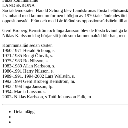
Fakta kommunalråd
LANDSKRONA
Socialdemokraten Harald Schoug blev Landskronas första heltidsanställ
I samband med kommunreformen i början av 1970-talet ändrades titeln
oppositionsråd. Från och med i år förändras oppostionsrådstiteln till 
Gerd Broberg Bernström och Inga Jansson blev de första kvinnliga ko
Niklas Karlsson idag börjar sitt jobb som kommunalråd blir han, med si
Kommunalråd sedan starten
1960-1971 Herald Schoug, s.
1971-1985 Bengt Öhrvik, s.
1975-1983 Bo Nilsson, s.
1983-1989 Allan Karlsson, s.
1986-1991 Harry Nilsson. s.
1989-1991, 1994-2002 Lars Wallstén. s.
1992-1994 Gerd Broberg Bernström, m.
1992-1994 Inga Jansson, fp.
1994- Marita Larsson. s.
2002- Niklas Karlsson, s.Tutti Johansson Falk, m.
Dela inlägg