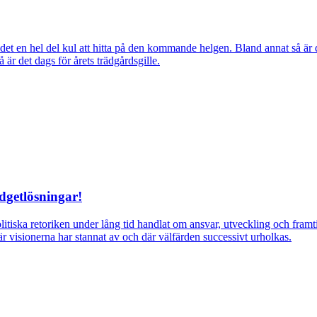
ns det en hel del kul att hitta på den kommande helgen. Bland annat så
r det dags för årets trädgårdsgille.
dgetlösningar!
itiska retoriken under lång tid handlat om ansvar, utveckling och fra
r visionerna har stannat av och där välfärden successivt urholkas.