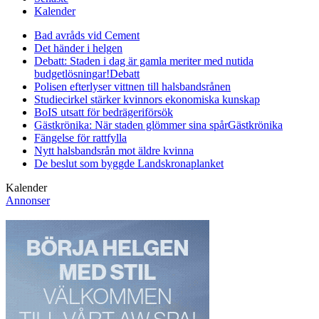
Kalender
Bad avråds vid Cement
Det händer i helgen
Debatt: Staden i dag är gamla meriter med nutida
budgetlösningar!
Debatt
Polisen efterlyser vittnen till halsbandsrånen
Studiecirkel stärker kvinnors ekonomiska kunskap
BoIS utsatt för bedrägeriförsök
Gästkrönika: När staden glömmer sina spår
Gästkrönika
Fängelse för rattfylla
Nytt halsbandsrån mot äldre kvinna
De beslut som byggde Landskrona
planket
Kalender
Annonser