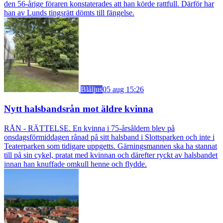
den 56-årige föraren konstaterades att han körde rattfull. Därför har
han av Lunds tingsrätt dömts till fängelse.
Blåljus
05 aug 15:26
Nytt halsbandsrån mot äldre kvinna
RÅN - RÄTTELSE. En kvinna i 75-årsåldern blev på
onsdagsförmiddagen rånad på sitt halsband i Slottsparken och inte i
Teaterparken som tidigare uppgetts. Gärningsmannen ska ha stannat
till på sin cykel, pratat med kvinnan och därefter ryckt av halsbandet
innan han knuffade omkull henne och flydde.