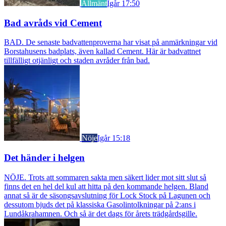
Allmänt
Igår 17:50
Bad avråds vid Cement
BAD. De senaste badvattenproverna har visat på anmärkningar vid
Borstahusens badplats, även kallad Cement. Här är badvattnet
tillfälligt otjänligt och staden avråder från bad.
Nöje
Igår 15:18
Det händer i helgen
NÖJE. Trots att sommaren sakta men säkert lider mot sitt slut så
finns det en hel del kul att hitta på den kommande helgen. Bland
annat så är de säsongsavslutning för Lock Stock på Lagunen och
dessutom bjuds det på klassiska Gasolintolkningar på 2:ans i
Lundåkrahamnen. Och så är det dags för årets trädgårdsgille.