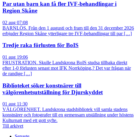
Par utan barn kan få fler IVF-behandlingar i
Region Skåne
02 aug 07:08
BARNLÖS. Från den 1 augusti och fram till den 31 december 2026
erbjuder Region Skåne ytterligare tre IVF-behandlingar till par […]
Tredje raka förlusten för BoIS
01 aug 19:06
FRUSTRATION. Skulle Landskrona BoIS studsa tillbaka direkt
efter 1-0 förlusten senast mot IFK Norrköping.? Det var frågan när
de randige […]
Biblioteket söker konstnärer till
välgörenhetsutställning för Djurskyddet
01 aug 11:30
VÄLGÖRENHET. Landskrona stadsbibliotek vill samla stadens
konstnärer och fotografer till en gemensam utställning under höstens
Kulturnatt med ett gott syfte.
Till arkivet
Senaste