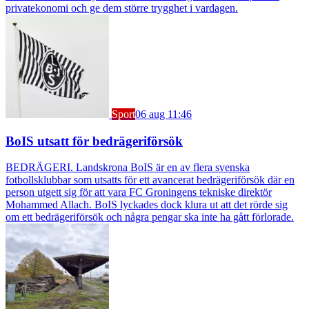
privatekonomi och ge dem större trygghet i vardagen.
Sport
06 aug 11:46
BoIS utsatt för bedrägeriförsök
BEDRÄGERI. Landskrona BoIS är en av flera svenska
fotbollsklubbar som utsatts för ett avancerat bedrägeriförsök där en
person utgett sig för att vara FC Groningens tekniske direktör
Mohammed Allach. BoIS lyckades dock klura ut att det rörde sig
om ett bedrägeriförsök och några pengar ska inte ha gått förlorade.