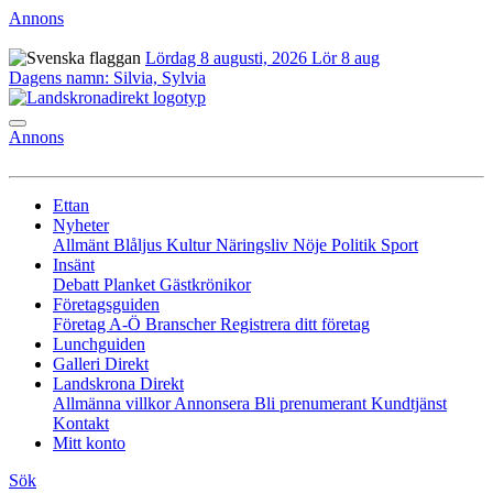
Annons
Lördag 8 augusti, 2026
Lör 8 aug
Dagens namn:
Silvia, Sylvia
Annons
Ettan
Nyheter
Allmänt
Blåljus
Kultur
Näringsliv
Nöje
Politik
Sport
Insänt
Debatt
Planket
Gästkrönikor
Företagsguiden
Företag A-Ö
Branscher
Registrera ditt företag
Lunchguiden
Galleri Direkt
Landskrona Direkt
Allmänna villkor
Annonsera
Bli prenumerant
Kundtjänst
Kontakt
Mitt konto
Sök