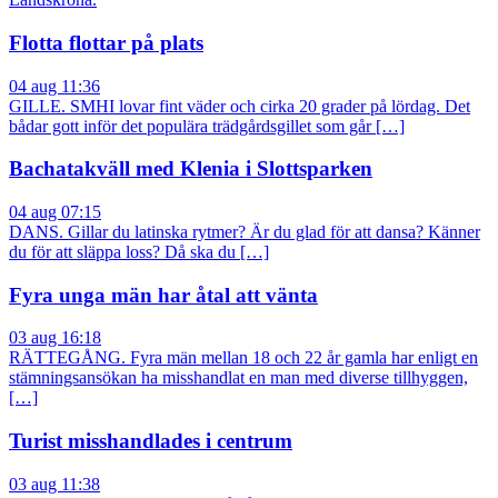
Flotta flottar på plats
04 aug 11:36
GILLE. SMHI lovar fint väder och cirka 20 grader på lördag. Det
bådar gott inför det populära trädgårdsgillet som går […]
Bachatakväll med Klenia i Slottsparken
04 aug 07:15
DANS. Gillar du latinska rytmer? Är du glad för att dansa? Känner
du för att släppa loss? Då ska du […]
Fyra unga män har åtal att vänta
03 aug 16:18
RÄTTEGÅNG. Fyra män mellan 18 och 22 år gamla har enligt en
stämningsansökan ha misshandlat en man med diverse tillhyggen,
[…]
Turist misshandlades i centrum
03 aug 11:38