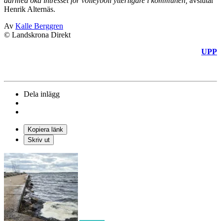
därmed öka intresset för volleyboll ytterligare i kommunen,
avslutar
Henrik Alternäs.
Av
Kalle Berggren
© Landskrona Direkt
UPP
Dela inlägg
Kopiera länk
Skriv ut