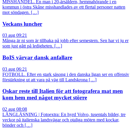
MISSHANDEL. En man i 20-årsåldern, hemmahörande i en
kommun i östra Skåne misshandlades av ett flertal personer natten
mot söndagen. […]
Veckans luncher
03 aug 09:21
Många är ni som är tillbaka på jobb efter semestern. Sen har vi ju er
som just gått på ledigheten. […]
BoIS värvar dansk anfallare
03 aug 06:21
FOTBOLL. Efter en stark säsong i den danska ligan ser en offensiv
förstärkning ut att vara på väg till Landskrona […]
Oskar reste till Italien för att fotografera mat men
kom hem med något mycket större
02 aug 08:08
LÅNGLÄSNING | Fotoextra: En hyrd Volvo, tusentals bilder, tre
veckor på italienska landsvägar och otaliga möten med kockar,
bönder och […]