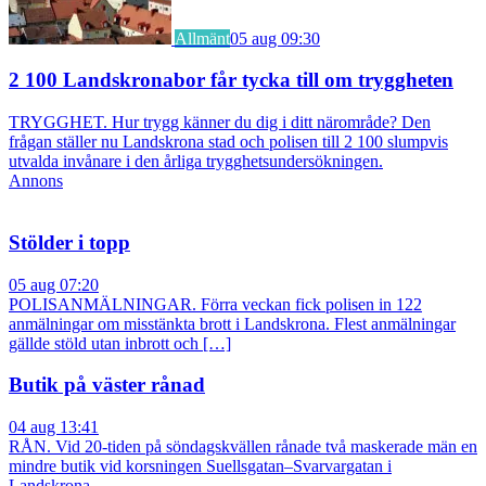
Allmänt
05 aug 09:30
2 100 Landskronabor får tycka till om tryggheten
TRYGGHET. Hur trygg känner du dig i ditt närområde? Den
frågan ställer nu Landskrona stad och polisen till 2 100 slumpvis
utvalda invånare i den årliga trygghetsundersökningen.
Annons
Stölder i topp
05 aug 07:20
POLISANMÄLNINGAR. Förra veckan fick polisen in 122
anmälningar om misstänkta brott i Landskrona. Flest anmälningar
gällde stöld utan inbrott och […]
Butik på väster rånad
04 aug 13:41
RÅN. Vid 20-tiden på söndagskvällen rånade två maskerade män en
mindre butik vid korsningen Suellsgatan–Svarvargatan i
Landskrona.