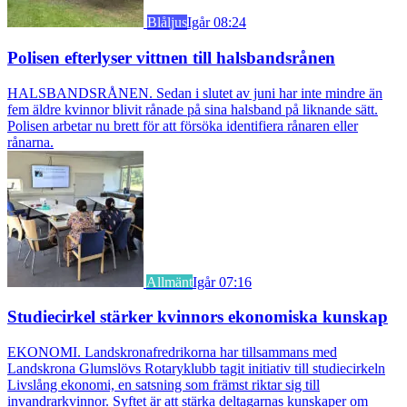
Blåljus
Igår 08:24
Polisen efterlyser vittnen till halsbandsrånen
HALSBANDSRÅNEN. Sedan i slutet av juni har inte mindre än
fem äldre kvinnor blivit rånade på sina halsband på liknande sätt.
Polisen arbetar nu brett för att försöka identifiera rånaren eller
rånarna.
Allmänt
Igår 07:16
Studiecirkel stärker kvinnors ekonomiska kunskap
EKONOMI. Landskronafredrikorna har tillsammans med
Landskrona Glumslövs Rotaryklubb tagit initiativ till studiecirkeln
Livslång ekonomi, en satsning som främst riktar sig till
invandrarkvinnor. Syftet är att stärka deltagarnas kunskaper om