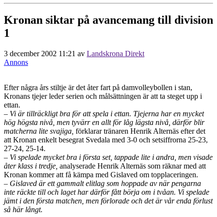
Kronan siktar på avancemang till division
1
3 december 2002 11:21
av
Landskrona Direkt
Annons
Efter några års stiltje är det åter fart på damvolleybollen i stan,
Kronans tjejer leder serien och målsättningen är att ta steget upp i
ettan.
– Vi är tillräckligt bra för att spela i ettan. Tjejerna har en mycket
hög högsta nivå, men tyvärr en allt för låg lägsta nivå, därför blir
matcherna lite svajiga,
förklarar tränaren Henrik Alternäs efter det
att Kronan enkelt besegrat Svedala med 3-0 och setsiffrorna 25-23,
27-24, 25-14.
– Vi spelade mycket bra i första set, tappade lite i andra, men visade
åter klass i tredje,
analyserade Henrik Alternäs som räknar med att
Kronan kommer att få kämpa med Gislaved om topplaceringen.
– Gislaved är ett gammalt elitlag som hoppade av när pengarna
inte räckte till och laget har därför fått börja om i tvåan. Vi spelade
jämt i den första matchen, men förlorade och det är vår enda förlust
så här långt.