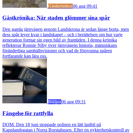
Gästkrönikor
06 aug 09:41
Gästkrönika: När staden glömmer sina spår
Den gamla järnvägen genom Landskrona är sedan länge borta, men
dess spår lever kvar i landskapet – och i berättelsen om hur varje
generation formar sin egen bild av framtiden. I denna krönika
reflekterar Ronnie Niby över järnvägens historia, människans
föränderliga samhällsvisioner och vad de försvunna spåren
fortfarande kan lära oss.
Blåljus
06 aug 09:31
Fängelse för rattfylla
DOM. Den 18 juni stoppade polisen en lätt lastbil på
Kapplandsgatan i Norra Borstahusen. Efter en nykterhetskontroll av