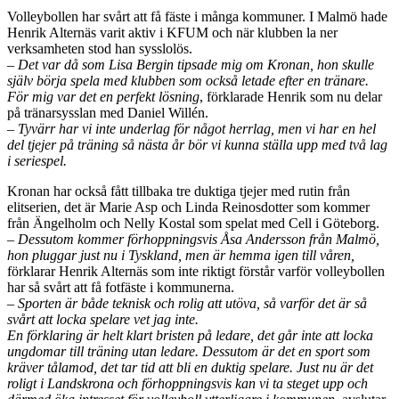
Volleybollen har svårt att få fäste i många kommuner. I Malmö hade
Henrik Alternäs varit aktiv i KFUM och när klubben la ner
verksamheten stod han sysslolös.
– Det var då som Lisa Bergin tipsade mig om Kronan, hon skulle
själv börja spela med klubben som också letade efter en tränare.
För mig var det en perfekt lösning
, förklarade Henrik som nu delar
på tränarsysslan med Daniel Willén.
– Tyvärr har vi inte underlag för något herrlag, men vi har en hel
del tjejer på träning så nästa år bör vi kunna ställa upp med två lag
i seriespel.
Kronan har också fått tillbaka tre duktiga tjejer med rutin från
elitserien, det är Marie Asp och Linda Reinosdotter som kommer
från Ängelholm och Nelly Kostal som spelat med Cell i Göteborg.
– Dessutom kommer förhoppningsvis Åsa Andersson från Malmö,
hon pluggar just nu i Tyskland, men är hemma igen till våren,
förklarar Henrik Alternäs som inte riktigt förstår varför volleybollen
har så svårt att få fotfäste i kommunerna.
– Sporten är både teknisk och rolig att utöva, så varför det är så
svårt att locka spelare vet jag inte.
En förklaring är helt klart bristen på ledare, det går inte att locka
ungdomar till träning utan ledare. Dessutom är det en sport som
kräver tålamod, det tar tid att bli en duktig spelare.
Just nu är det
roligt i Landskrona och förhoppningsvis kan vi ta steget upp och