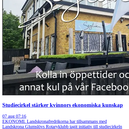
Studiecirkel stärker kvinnors ekonomiska kunskap
07 aug 07:16
EKONOMI. Landskronafredrikorna har tillsammans med
Landskrona Glumslövs Rotaryklubb tagit initiativ till studiecirkeln