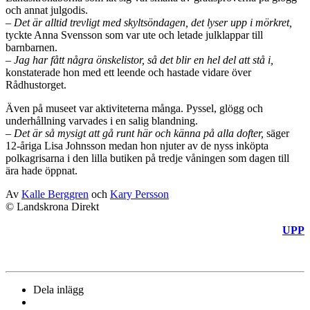
och annat julgodis.
– Det är alltid trevligt med skyltsöndagen, det lyser upp i mörkret,
tyckte Anna Svensson som var ute och letade julklappar till
barnbarnen.
– Jag har fått några önskelistor, så det blir en hel del att stå i,
konstaterade hon med ett leende och hastade vidare över
Rådhustorget.
Även på museet var aktiviteterna många. Pyssel, glögg och
underhållning varvades i en salig blandning.
– Det är så mysigt att gå runt här och känna på alla dofter,
säger
12-åriga Lisa Johnsson medan hon njuter av de nyss inköpta
polkagrisarna i den lilla butiken på tredje våningen som dagen till
ära hade öppnat.
Av
Kalle Berggren
och
Kary Persson
© Landskrona Direkt
UPP
Dela inlägg