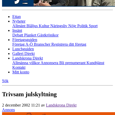
Ettan
Nyheter
Allmänt
Blåljus
Kultur
Näringsliv
Nöje
Politik
Sport
Insänt
Debatt
Planket
Gästkrönikor
Företagsguiden
Företag A-Ö
Branscher
Registrera ditt företag
Lunchguiden
Galleri Direkt
Landskrona Direkt
Allmänna villkor
Annonsera
Bli prenumerant
Kundtjänst
Kontakt
Mitt konto
Sök
Trivsam julskyltning
2 december 2002 11:21
av
Landskrona Direkt
Annons