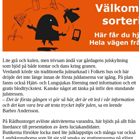
Lite grå och kulen, men trivsam ändå var gårdagens julskyltning
som bjöd på både tomtar och dans kring granen.
Verdandi körde sin traditionella julmarknad i Folkets hus och här
dröjde det inte länge innan de första juldanserna var igång. På plats
fanns också Hjärt- och Lungsjukas förening med information och ett
gratis blodtryckstest. Kanske något att tänka på inför den stundande
julstressen.
– Det är första gången vi gör så här, det är ett led i vår information
och det kan vara bra att testa trycket inför julen,
sa en leende
Barbro Andersson.
På Rådhustorget avlöste aktiviteterna varandra, här bjöds på allt från
linedance till presentation av årets luciakandidater.
Butikerna försökte locka med lite julklappstips och många var också
Landskronaborna som lät sig väl smaka av gratisproverna på glögg