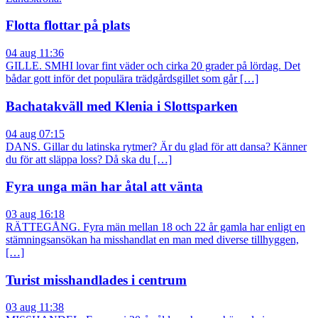
Flotta flottar på plats
04 aug 11:36
GILLE. SMHI lovar fint väder och cirka 20 grader på lördag. Det
bådar gott inför det populära trädgårdsgillet som går […]
Bachatakväll med Klenia i Slottsparken
04 aug 07:15
DANS. Gillar du latinska rytmer? Är du glad för att dansa? Känner
du för att släppa loss? Då ska du […]
Fyra unga män har åtal att vänta
03 aug 16:18
RÄTTEGÅNG. Fyra män mellan 18 och 22 år gamla har enligt en
stämningsansökan ha misshandlat en man med diverse tillhyggen,
[…]
Turist misshandlades i centrum
03 aug 11:38