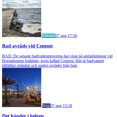
Allmänt
07 aug 17:50
Bad avråds vid Cement
BAD. De senaste badvattenproverna har visat på anmärkningar vid
Borstahusens badplats, även kallad Cement. Här är badvattnet
tillfälligt otjänligt och staden avråder från bad.
Nöje
07 aug 15:18
Det händer i helgen