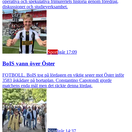
operativa och spekulativa frimureriets historia genom föredrag,
diskussioner och studieverksamhet.
Sport
Igår 17:09
BoIS vann över Öster
FOTBOLL. BoIS tog på lördagen en viktig seger mot Öster inför
3583 åskådare på bortaplan. Constantino Capotondi gjorde
matchens enda mål men det räckte denna lördag.
Nöje
Igår 14:37