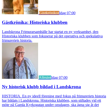
Gästkrönikor
Idag 07:00
Gästkrönika: Historiska klubben
Landskrona Frimurarsamhälle har startat en ny verksamhet, den
Historiska klubben som fokuserar på det operativa och spekulativa
frimureriets historia.
Allmänt
Idag 07:00
Ny historisk klubb bildad i Landskrona
HISTORIA. En ny ideell förening med fokus på frimureriets historia
har bildats i Landskrona. Historiska klubben, som stiftades vid ett
möte på Gamla Kyrkogatan under onsdagen, ska ägna sig åt det