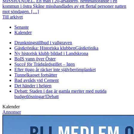
MISSHANDEL. En man i 20-årsåldern, hemmahörande i en
kommun i östra Skåne misshandlades av ett flertal personer natten
mot söndagen. […]
Till arkivet
Senaste
Kalender
Drunkningstillbud i vallgraven
Gästkrönika: Historiska klubben
Gästkrönika
Ny historisk klubb bildad i Landskrona
BoIS vann över Öster
Succé för Trädgårdsgillet – Igen
Efter tjugo år räcker inte självberöm
planket
Tunnelkaoset fortsätter
Bad avråds vid Cement
Det händer i helgen
Debatt: Staden i dag är gamla meriter med nutida
budgetlösningar!
Debatt
Kalender
Annonser