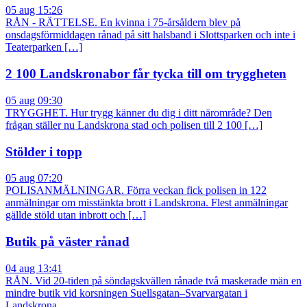
05 aug 15:26
RÅN - RÄTTELSE. En kvinna i 75-årsåldern blev på
onsdagsförmiddagen rånad på sitt halsband i Slottsparken och inte i
Teaterparken […]
2 100 Landskronabor får tycka till om tryggheten
05 aug 09:30
TRYGGHET. Hur trygg känner du dig i ditt närområde? Den
frågan ställer nu Landskrona stad och polisen till 2 100 […]
Stölder i topp
05 aug 07:20
POLISANMÄLNINGAR. Förra veckan fick polisen in 122
anmälningar om misstänkta brott i Landskrona. Flest anmälningar
gällde stöld utan inbrott och […]
Butik på väster rånad
04 aug 13:41
RÅN. Vid 20-tiden på söndagskvällen rånade två maskerade män en
mindre butik vid korsningen Suellsgatan–Svarvargatan i
Landskrona.