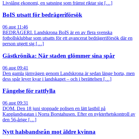
Livslång ekonomi, en satsning som främst riktar sig […]
BoIS utsatt för bedrägeriförsök
06 aug 11:46
BEDRÄGERI. Landskrona BoIS är en av flera svenska
fotbollsklubbar som utsatts för ett avancerat bedrägeriförsök där en
person utgett sig […]
Gästkrönika: När staden glömmer sina spår
06 aug 09:41
Den gamla järnvägen genom Landskrona är sedan länge borta, men
dess spår lever kvar i landskapet – och i berättelsen […]
Fängelse för rattfylla
06 aug 09:31
DOM. Den 18 juni stoppade polisen en lätt lastbil på
Kapplandsgatan i Norra Borstahusen. Efter en nykterhetskontroll av
den 56-årige […]
Nytt halsbandsrån mot äldre kvinna