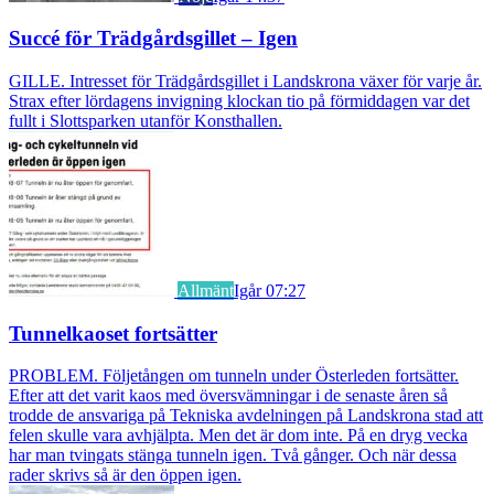
Succé för Trädgårdsgillet – Igen
GILLE. Intresset för Trädgårdsgillet i Landskrona växer för varje år.
Strax efter lördagens invigning klockan tio på förmiddagen var det
fullt i Slottsparken utanför Konsthallen.
Allmänt
Igår 07:27
Tunnelkaoset fortsätter
PROBLEM. Följetången om tunneln under Österleden fortsätter.
Efter att det varit kaos med översvämningar i de senaste åren så
trodde de ansvariga på Tekniska avdelningen på Landskrona stad att
felen skulle vara avhjälpta. Men det är dom inte. På en dryg vecka
har man tvingats stänga tunneln igen. Två gånger. Och när dessa
rader skrivs så är den öppen igen.