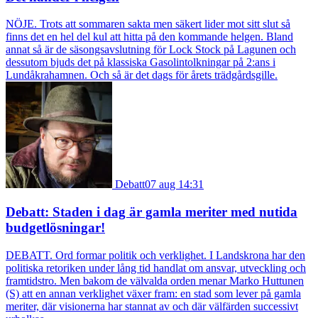
NÖJE. Trots att sommaren sakta men säkert lider mot sitt slut så
finns det en hel del kul att hitta på den kommande helgen. Bland
annat så är de säsongsavslutning för Lock Stock på Lagunen och
dessutom bjuds det på klassiska Gasolintolkningar på 2:ans i
Lundåkrahamnen. Och så är det dags för årets trädgårdsgille.
Debatt
07 aug 14:31
Debatt: Staden i dag är gamla meriter med nutida
budgetlösningar!
DEBATT. Ord formar politik och verklighet. I Landskrona har den
politiska retoriken under lång tid handlat om ansvar, utveckling och
framtidstro. Men bakom de välvalda orden menar Marko Huttunen
(S) att en annan verklighet växer fram: en stad som lever på gamla
meriter, där visionerna har stannat av och där välfärden successivt